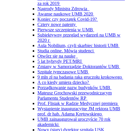
za rok 2019
Nagrody Ministra Zdrowia
Awanse naukowe UMB 2020
Koniec czy początek Covid-19?
Cztery nowe patenty
Pierwsze szczepienia w UMB
Subiektywny przegląd wydarzeń na UMB w
2020 r
Aula Nobilium, czyli skarbiec historii UMB
Studia online. Mówią studenci
Otwórz się na naukę
5 lat hybrydy PET/MRI
Zmiany w Samorządzie Doktorantów UMB
Szpitale tymczasowe UMB
9 mln zł na badania raka gruczołu krokowego
A co kiedy umiera dziecko?
Porządkowanie nazw budynków UMB
Mateusz Grochowski przewodniczącym
Parlamentu Studentów RP
Prof. Flisiak w Radzie Medycznej premiera
Wystąpienie inauguracyjne JM rektora UMB
prof. dr hab. Adama Krętowskiego
UMB zainaugurował uroczyście 70 rok
akademicki
Nowy (stary) dyrektor szpitala USK