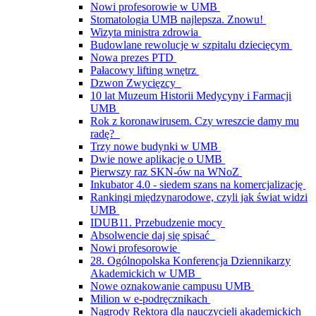
Nowi profesorowie w UMB
Stomatologia UMB najlepsza. Znowu!
Wizyta ministra zdrowia
Budowlane rewolucje w szpitalu dziecięcym
Nowa prezes PTD
Pałacowy lifting wnętrz
Dzwon Zwycięzcy
10 lat Muzeum Historii Medycyny i Farmacji
UMB
Rok z koronawirusem. Czy wreszcie damy mu
radę?
Trzy nowe budynki w UMB
Dwie nowe aplikacje o UMB
Pierwszy raz SKN-ów na WNoZ
Inkubator 4.0 - siedem szans na komercjalizację
Rankingi międzynarodowe, czyli jak świat widzi
UMB
IDUB11. Przebudzenie mocy
Absolwencie daj się spisać
Nowi profesorowie
28. Ogólnopolska Konferencja Dziennikarzy
Akademickich w UMB
Nowe oznakowanie campusu UMB
Milion w e-podręcznikach
Nagrody Rektora dla nauczycieli akademickich