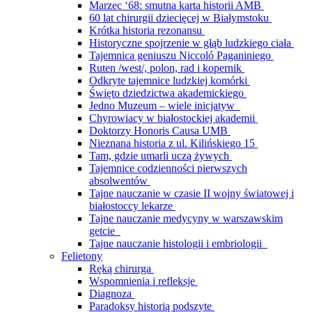
Marzec ‘68: smutna karta historii AMB
60 lat chirurgii dziecięcej w Białymstoku
Krótka historia rezonansu
Historyczne spojrzenie w głąb ludzkiego ciała
Tajemnica geniuszu Niccoló Paganiniego
Ruten /west/, polon, rad i kopernik
Odkryte tajemnice ludzkiej komórki
Święto dziedzictwa akademickiego
Jedno Muzeum – wiele inicjatyw
Chyrowiacy w białostockiej akademii
Doktorzy Honoris Causa UMB
Nieznana historia z ul. Kilińskiego 15
Tam, gdzie umarli uczą żywych
Tajemnice codzienności pierwszych
absolwentów
Tajne nauczanie w czasie II wojny światowej i
białostoccy lekarze
Tajne nauczanie medycyny w warszawskim
getcie
Tajne nauczanie histologii i embriologii
Felietony
Ręką chirurga
Wspomnienia i refleksje
Diagnoza
Paradoksy historią podszyte