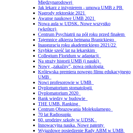
Międzynarodowej
Jak lekarz z inżynierem - umowa UMB z PB
Nagrody rektorskie 2021
Awanse naukowe UMB 2021
Nowa aula w UDSK. Nowe wszystko
(wkrótce)
Centrum Psychiatrii na pół roku przed finałem
Tajemnice alkierza hetmana Branickiego
Inauguracja roku akademickiego 2021/22
Szybkie sześć lat na lekarskim
Collegium Floridum w adaptacji
Na straży historii UMB (i nauki)
Nowy „zakaźny”, nowa onkologia
Królewska premiera nowego filmu edukacyjnego
UMB
Nowi profesorowie w UMB
Dyplomatorium stomatologii
Dyplomatorium 2020
Bank wiedzy w budowie
THE UMB. Ranking
Centrum Obrazowania Molekularnego
70 lat Radiosupła
60. urodziny szkoły w UDSK
Innowacyjna nauka. Nowe patenty
Wyjazdowe posiedzenie Rady ABM w UMB