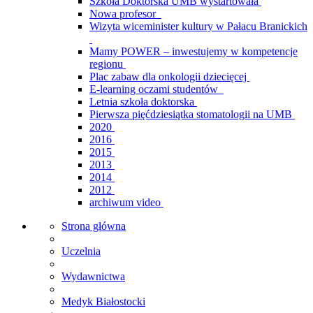
Szkoła Doktorska UMB wystartowała
Nowa profesor
Wizyta wiceminister kultury w Pałacu Branickich
Mamy POWER – inwestujemy w kompetencje
regionu
Plac zabaw dla onkologii dziecięcej
E-learning oczami studentów
Letnia szkoła doktorska
Pierwsza pięćdziesiątka stomatologii na UMB
2020
2016
2015
2013
2014
2012
archiwum video
Strona główna
Uczelnia
Wydawnictwa
Medyk Białostocki