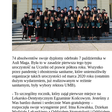
74 absolwentów swoje dyplomy odebrało 7 października w
Auli Maga. Była to w zasadzie pierwsza tego typu
uroczystość na Uczelni od prawie półtora roku. Wszystko
przez pandemię i obostrzenia sanitarne, które uniemożliwiły
organizacje takich uroczystości od marca 2020 roku (ostatnim
dużym wydarzeniem, już realizowanym w reżimie
sanitarnym, były wybory rektora UMB).
- To szczególny rocznik, który zajął pierwsze miejsce na
Lekarsko-Dentystycznym Egzaminie Końcowym. Jesteśmy z
Was bardzo dumni i serdecznie Wam gratulujemy –
rozpoczęła swoje wystąpienie prof. Irina Kowalska, Dziekan
Wydziału Lekarskiego z Oddziałem Stomatologii i Oddziałem