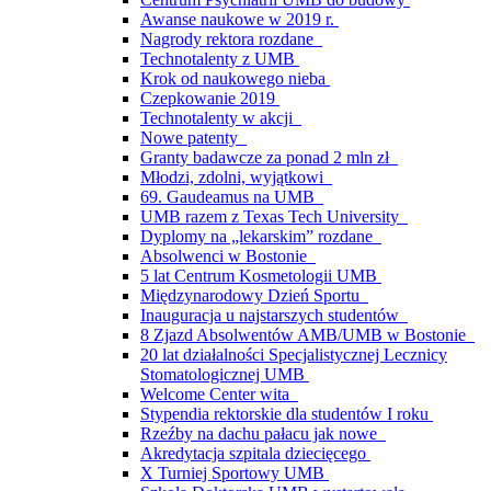
Awanse naukowe w 2019 r.
Nagrody rektora rozdane
Technotalenty z UMB
Krok od naukowego nieba
Czepkowanie 2019
Technotalenty w akcji
Nowe patenty
Granty badawcze za ponad 2 mln zł
Młodzi, zdolni, wyjątkowi
69. Gaudeamus na UMB
UMB razem z Texas Tech University
Dyplomy na „lekarskim” rozdane
Absolwenci w Bostonie
5 lat Centrum Kosmetologii UMB
Międzynarodowy Dzień Sportu
Inauguracja u najstarszych studentów
8 Zjazd Absolwentów AMB/UMB w Bostonie
20 lat działalności Specjalistycznej Lecznicy
Stomatologicznej UMB
Welcome Center wita
Stypendia rektorskie dla studentów I roku
Rzeźby na dachu pałacu jak nowe
Akredytacja szpitala dziecięcego
X Turniej Sportowy UMB