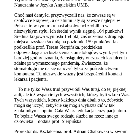
Nauczania w Języku Angielskim UMB.
Choć nasi dentyści przyzwyczaili nas, że zawsze są w
czołówce krajowej, a ostatnimi laty są zawsze najlepsi w
Polsce, to w tym roku nasi absolwenci zrobili to w
niezwykłym stylu. Ich średni wynik sięgnął 164 punktów!
Średnia krajowa wyniosła 154 pkt, zaś uczelnia z drugiego
miejsca uzyskała średnią na poziomie 159 punktów. Jak
podkreśliła prof. Teresa Sierpińska, prodziekan
odpowiadająca za kształcenia stomatologów, wynik jest tym
bardziej godny uznania, że osiągnięty w czasach kształcenia
zdalnego wymuszonego pandemią. Zwłaszcza, że
stomatologii nie da się nauczyć tylko za pośrednictwem
komputera. Tu niezwykle ważny jest bezpośredni kontakt
lekarza i pacjenta.
– To nie tylko Wasz trud przywiódł Was tutaj, do tej pięknej
auli, ale też wsparcie tych wszystkich, którzy byli wkoło Was.
Tych wszystkich, którzy każdego dnia dbali o to, żebyście
mogli się uczyć, żebyście się mogli wykształcić w tak
znakomitym stopniu. Cała Wasza edukacja służy pacjentom.
To będzie Wasza swego rodzaju służba na rzecz innego
człowieka – dodała prof. Sierpińska.
Prorektor ds. Kształcenia, prof. Adrian Chabowski w swoim