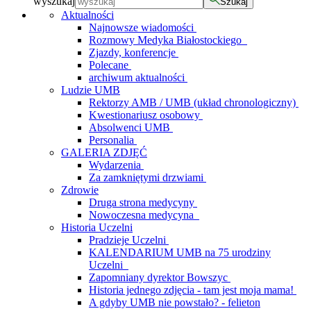
wyszukaj
Szukaj
Aktualności
Najnowsze wiadomości
Rozmowy Medyka Białostockiego
Zjazdy, konferencje
Polecane
archiwum aktualności
Ludzie UMB
Rektorzy AMB / UMB (układ chronologiczny)
Kwestionariusz osobowy
Absolwenci UMB
Personalia
GALERIA ZDJĘĆ
Wydarzenia
Za zamkniętymi drzwiami
Zdrowie
Druga strona medycyny
Nowoczesna medycyna
Historia Uczelni
Pradzieje Uczelni
KALENDARIUM UMB na 75 urodziny
Uczelni
Zapomniany dyrektor Bowszyc
Historia jednego zdjęcia - tam jest moja mama!
A gdyby UMB nie powstało? - felieton