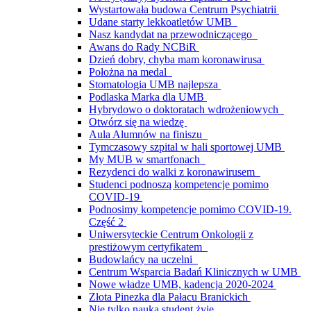
Wystartowała budowa Centrum Psychiatrii
Udane starty lekkoatletów UMB
Nasz kandydat na przewodniczącego
Awans do Rady NCBiR
Dzień dobry, chyba mam koronawirusa
Położna na medal
Stomatologia UMB najlepsza
Podlaska Marka dla UMB
Hybrydowo o doktoratach wdrożeniowych
Otwórz się na wiedzę
Aula Alumnów na finiszu
Tymczasowy szpital w hali sportowej UMB
My MUB w smartfonach
Rezydenci do walki z koronawirusem
Studenci podnoszą kompetencje pomimo
COVID-19
Podnosimy kompetencje pomimo COVID-19.
Część 2
Uniwersyteckie Centrum Onkologii z
prestiżowym certyfikatem
Budowlańcy na uczelni
Centrum Wsparcia Badań Klinicznych w UMB
Nowe władze UMB, kadencja 2020-2024
Złota Pinezka dla Pałacu Branickich
Nie tylko nauką student żyje