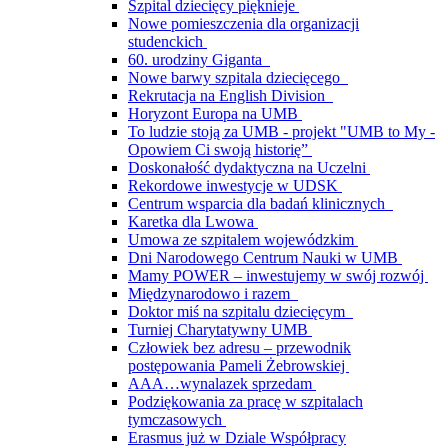
Szpital dziecięcy pięknieje
Nowe pomieszczenia dla organizacji
studenckich
60. urodziny Giganta
Nowe barwy szpitala dziecięcego
Rekrutacja na English Division
Horyzont Europa na UMB
To ludzie stoją za UMB - projekt "UMB to My -
Opowiem Ci swoją historię”
Doskonałość dydaktyczna na Uczelni
Rekordowe inwestycje w UDSK
Centrum wsparcia dla badań klinicznych
Karetka dla Lwowa
Umowa ze szpitalem wojewódzkim
Dni Narodowego Centrum Nauki w UMB
Mamy POWER – inwestujemy w swój rozwój
Międzynarodowo i razem
Doktor miś na szpitalu dziecięcym
Turniej Charytatywny UMB
Człowiek bez adresu – przewodnik
postępowania Pameli Żebrowskiej
AAA…wynalazek sprzedam
Podziękowania za pracę w szpitalach
tymczasowych
Erasmus już w Dziale Współpracy