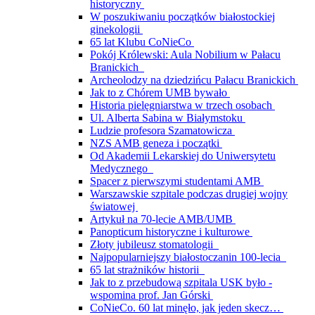
historyczny
W poszukiwaniu początków białostockiej
ginekologii
65 lat Klubu CoNieCo
Pokój Królewski: Aula Nobilium w Pałacu
Branickich
Archeolodzy na dziedzińcu Pałacu Branickich
Jak to z Chórem UMB bywało
Historia pielęgniarstwa w trzech osobach
Ul. Alberta Sabina w Białymstoku
Ludzie profesora Szamatowicza
NZS AMB geneza i początki
Od Akademii Lekarskiej do Uniwersytetu
Medycznego
Spacer z pierwszymi studentami AMB
Warszawskie szpitale podczas drugiej wojny
światowej
Artykuł na 70-lecie AMB/UMB
Panopticum historyczne i kulturowe
Złoty jubileusz stomatologii
Najpopularniejszy białostoczanin 100-lecia
65 lat strażników historii
Jak to z przebudową szpitala USK było -
wspomina prof. Jan Górski
CoNieCo. 60 lat minęło, jak jeden skecz…