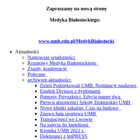
Zapraszamy na nową stronę
Medyka Białostockiego:
www.umb.edu.pl/MedykBialostocki
Aktualności
Najnowsze wiadomości
Rozmowy Medyka Białostockiego
Zjazdy, konferencje
Polecane
archiwum aktualności
Dzień Podziękowań UMB. Nominacje naukowe
English Division z dyplomami
Pomosty Przyszłości. Edycja numer dwa
Pierwsi absolwenci Szkoły Doktorskiej UMB
Nowe kliniki zakaźne. Czas na budowę
Znowu hala sportowa UMB
Transpacjenci we Lwowie
Na zajęcia do Jagiellonii
Kronika UMB 2022 r.
Doktoranci z ImPRESS