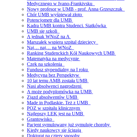
Medycznego w Ivano-Frankivsku
Nowy profesor w UMB - prof. Anna Grzeszczuk
Chór UMB wyśpiewał złoto
Potencjometr dla UMB
Kadra UMB kontra Studenci. Siatkówka
UMB się szkoli
A jednak WNoZ na A
Marszałek wspiera szpital dziecięcy
Naj… naj… na WNoZ
Ranking Studenckich Kół Naukowych UMB
Matematyka na medycynie
Czek na szkolenia
Fundusz stypendialny na I roku
Medycyna bez Perspektyw
10 lat temu AMB została UMB
Nasi absolwenci nagrodzeni
A może podyplomówka na UMB
Zjazd absolwentów UMB
Made in Podlaskie. Też z UMB
POZ w szpitalu klinicznym
Najlepszy LEK jest na UMB
Grantowisko
Pacjent symulowany już symuluje choroby
Kiedy naukowcy się ścigają
Doktorat na cztery sposoby