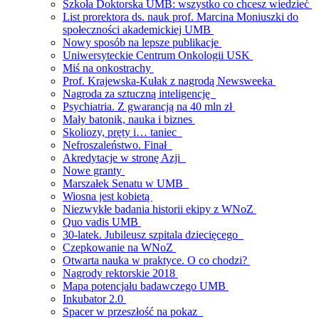
Szkoła Doktorska UMB: wszystko co chcesz wiedzieć
List prorektora ds. nauk prof. Marcina Moniuszki do
społeczności akademickiej UMB
Nowy sposób na lepsze publikacje
Uniwersyteckie Centrum Onkologii USK
Miś na onkostrachy
Prof. Krajewska-Kułak z nagrodą Newsweeka
Nagroda za sztuczną inteligencję
Psychiatria. Z gwarancją na 40 mln zł
Mały batonik, nauka i biznes
Skoliozy, pręty i… taniec
Nefroszaleństwo. Finał
Akredytacje w stronę Azji
Nowe granty
Marszałek Senatu w UMB
Wiosna jest kobietą
Niezwykłe badania historii ekipy z WNoZ
Quo vadis UMB
30-latek. Jubileusz szpitala dziecięcego
Czepkowanie na WNoZ
Otwarta nauka w praktyce. O co chodzi?
Nagrody rektorskie 2018
Mapa potencjału badawczego UMB
Inkubator 2.0
Spacer w przeszłość na pokaz