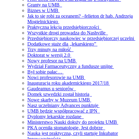
Granty na UMB
Biznes w UMB
Jak to się robi za oceanem? –felieton dr hab. Andrzeja
Mogielnickiego
Praktyczna lekcja przedsiębiorczości
Wszystkie drogi prowadzą do Nashville
Przedsiębiorczy naukowiec w przedsiębiorczej uczelni
Dodatkowe staże dla „lekarskiego”
Trzy minuty na miłość
Doktorat w wersji 2.0
Nowy profesor na UMB
Wydział Farmaceutyczny a fundusze unijne
Był sobie pałac…
Nowi profesorowie na UMB
Inauguracja roku akademickiego 2017/18
Gaudeamus u seniorów
Domek szwedzki został historią
Nowe skarby w Muzeum UMB
Nasz uczelniany Advances punktuje
UMB będzie współpracować z IPN
Dyplomy lekarskie rozdane
Ministerstwo Nauki dołoży do projektu UMB
PKA oceniła stomatologię. Jest dobrze
Nauka jest praktyczna, czyli startuje Inkubator
Innowacyjności+