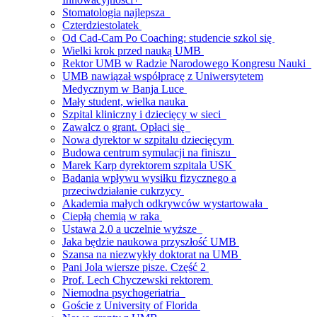
Stomatologia najlepsza
Czterdziestolatek
Od Cad-Cam Po Coaching: studencie szkol się
Wielki krok przed nauką UMB
Rektor UMB w Radzie Narodowego Kongresu Nauki
UMB nawiązał współpracę z Uniwersytetem
Medycznym w Banja Luce
Mały student, wielka nauka
Szpital kliniczny i dziecięcy w sieci
Zawalcz o grant. Opłaci się
Nowa dyrektor w szpitalu dziecięcym
Budowa centrum symulacji na finiszu
Marek Karp dyrektorem szpitala USK
Badania wpływu wysiłku fizycznego a
przeciwdziałanie cukrzycy
Akademia małych odkrywców wystartowała
Ciepłą chemią w raka
Ustawa 2.0 a uczelnie wyższe
Jaka będzie naukowa przyszłość UMB
Szansa na niezwykły doktorat na UMB
Pani Jola wiersze pisze. Część 2
Prof. Lech Chyczewski rektorem
Niemodna psychogeriatria
Goście z University of Florida