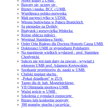
Nowe granty z UMB
Bawmy się, uczmy się
Biznes i nauka. BCC i UMB
Współpraca polsko-norweska
Mali pacjenci tylko w UDSK
Wiosna budowlana w Pałacu Branickich
Są pieniądze na Dojlidy
Białystok i gorszycielka Wisłocka
Różne oblicza miłości
Wernisaż Stanisława Sierki
Order Orła Białego dla Doctora Honoris Causa UMB
Doktoranci UMB ze stypendiami Polpharmy
Na marginesie wielkich wydarzeń - prof. Stanisław
Chodynicki
Sukces nie jest nam dany na zawsze - wywiad z
rektorem UMB prof. Adamem Krętowskim
Spotkanie prorektorów ds. nauki w UMB
Chiński implant słuchu
„Pokaż dziadkom” w ZUS
Tango dla dr. hab. Mogielnickiego
VII Olimpiada sportowa UMB
Ważni goście w UMB
Szkolenia z symulacji rozpoczęte
Biznes lubi konkretne pomysły
390 gramów strachu i szczęścia