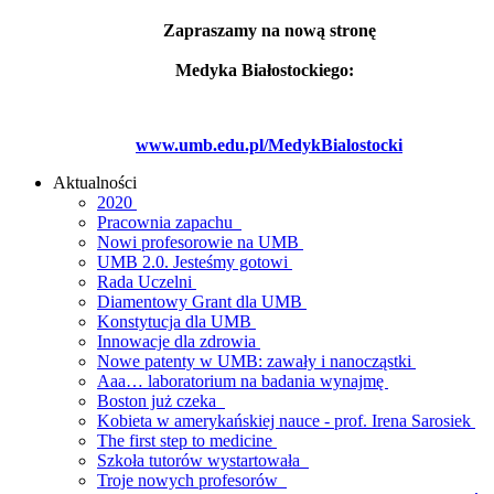
Zapraszamy na nową stronę
Medyka Białostockiego:
www.umb.edu.pl/MedykBialostocki
Aktualności
2020
Pracownia zapachu
Nowi profesorowie na UMB
UMB 2.0. Jesteśmy gotowi
Rada Uczelni
Diamentowy Grant dla UMB
Konstytucja dla UMB
Innowacje dla zdrowia
Nowe patenty w UMB: zawały i nanocząstki
Aaa… laboratorium na badania wynajmę
Boston już czeka
Kobieta w amerykańskiej nauce - prof. Irena Sarosiek
The first step to medicine
Szkoła tutorów wystartowała
Troje nowych profesorów