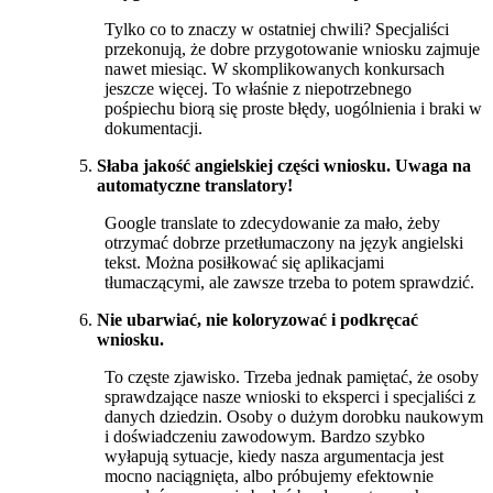
Tylko co to znaczy w ostatniej chwili? Specjaliści
przekonują, że dobre przygotowanie wniosku zajmuje
nawet miesiąc. W skomplikowanych konkursach
jeszcze więcej. To właśnie z niepotrzebnego
pośpiechu biorą się proste błędy, uogólnienia i braki w
dokumentacji.
Słaba jakość angielskiej części wniosku. Uwaga na
automatyczne translatory!
Google translate to zdecydowanie za mało, żeby
otrzymać dobrze przetłumaczony na język angielski
tekst. Można posiłkować się aplikacjami
tłumaczącymi, ale zawsze trzeba to potem sprawdzić.
Nie ubarwiać, nie koloryzować i podkręcać
wniosku.
To częste zjawisko. Trzeba jednak pamiętać, że osoby
sprawdzające nasze wnioski to eksperci i specjaliści z
danych dziedzin. Osoby o dużym dorobku naukowym
i doświadczeniu zawodowym. Bardzo szybko
wyłapują sytuacje, kiedy nasza argumentacja jest
mocno naciągnięta, albo próbujemy efektownie