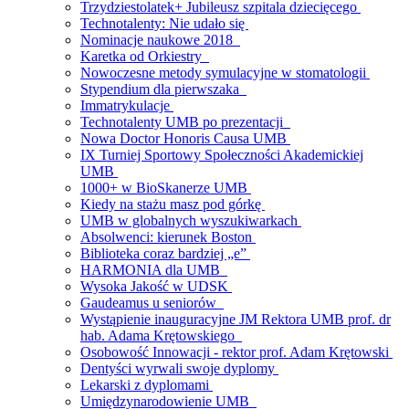
Trzydziestolatek+ Jubileusz szpitala dziecięcego
Technotalenty: Nie udało się
Nominacje naukowe 2018
Karetka od Orkiestry
Nowoczesne metody symulacyjne w stomatologii
Stypendium dla pierwszaka
Immatrykulacje
Technotalenty UMB po prezentacji
Nowa Doctor Honoris Causa UMB
IX Turniej Sportowy Społeczności Akademickiej
UMB
1000+ w BioSkanerze UMB
Kiedy na stażu masz pod górkę
UMB w globalnych wyszukiwarkach
Absolwenci: kierunek Boston
Biblioteka coraz bardziej „e”
HARMONIA dla UMB
Wysoka Jakość w UDSK
Gaudeamus u seniorów
Wystąpienie inauguracyjne JM Rektora UMB prof. dr
hab. Adama Krętowskiego
Osobowość Innowacji - rektor prof. Adam Krętowski
Dentyści wyrwali swoje dyplomy
Lekarski z dyplomami
Umiędzynarodowienie UMB