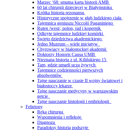
Marzec ‘68: smutna karta historii AMB
60 lat chirurgii dziecięcej w Białymstoku
Krótka historia rezonansu
Historyczne spojrzenie w głąb ludzkiego ciała
Tajemnica geniuszu Niccoló Paganiniego
Ruten /west/, polon, rad i kopernik
Odkryte tajemnice ludzkiej komórki
Święto dziedzictwa akademickiego
Jedno Muzeum – wiele inicjatyw
Chyrowiacy w białostockiej akademii
Doktorzy Honoris Causa UMB
Nieznana historia z ul. Kilińskiego 15
Tam, gdzie umarli uczą żywych
Tajemnice codzienności pierwszych
absolwentów
Tajne nauczanie w czasie II wojny światowej i
białostoccy lekarze
Tajne nauczanie medycyny w warszawskim
getcie
Tajne nauczanie histologii i embriologii
Felietony
Ręką chirurga
Wspomnienia i refleksje
Diagnoza
Paradoksy historią podszyte