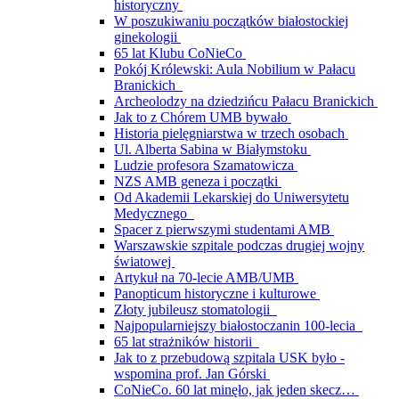
historyczny
W poszukiwaniu początków białostockiej
ginekologii
65 lat Klubu CoNieCo
Pokój Królewski: Aula Nobilium w Pałacu
Branickich
Archeolodzy na dziedzińcu Pałacu Branickich
Jak to z Chórem UMB bywało
Historia pielęgniarstwa w trzech osobach
Ul. Alberta Sabina w Białymstoku
Ludzie profesora Szamatowicza
NZS AMB geneza i początki
Od Akademii Lekarskiej do Uniwersytetu
Medycznego
Spacer z pierwszymi studentami AMB
Warszawskie szpitale podczas drugiej wojny
światowej
Artykuł na 70-lecie AMB/UMB
Panopticum historyczne i kulturowe
Złoty jubileusz stomatologii
Najpopularniejszy białostoczanin 100-lecia
65 lat strażników historii
Jak to z przebudową szpitala USK było -
wspomina prof. Jan Górski
CoNieCo. 60 lat minęło, jak jeden skecz…