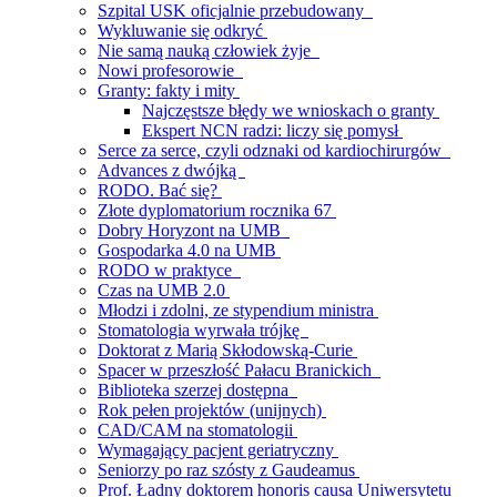
Szpital USK oficjalnie przebudowany
Wykluwanie się odkryć
Nie samą nauką człowiek żyje
Nowi profesorowie
Granty: fakty i mity
Najczęstsze błędy we wnioskach o granty
Ekspert NCN radzi: liczy się pomysł
Serce za serce, czyli odznaki od kardiochirurgów
Advances z dwójką
RODO. Bać się?
Złote dyplomatorium rocznika 67
Dobry Horyzont na UMB
Gospodarka 4.0 na UMB
RODO w praktyce
Czas na UMB 2.0
Młodzi i zdolni, ze stypendium ministra
Stomatologia wyrwała trójkę
Doktorat z Marią Skłodowską-Curie
Spacer w przeszłość Pałacu Branickich
Biblioteka szerzej dostępna
Rok pełen projektów (unijnych)
CAD/CAM na stomatologii
Wymagający pacjent geriatryczny
Seniorzy po raz szósty z Gaudeamus
Prof. Ładny doktorem honoris causa Uniwersytetu