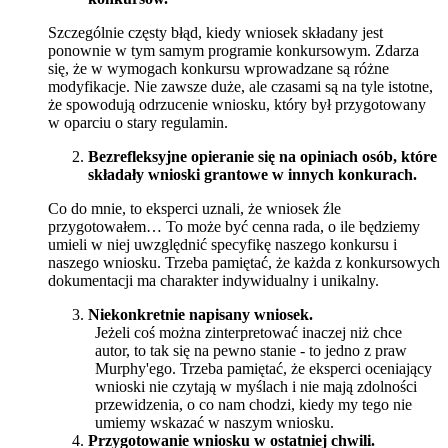
Szczególnie częsty błąd, kiedy wniosek składany jest
ponownie w tym samym programie konkursowym. Zdarza
się, że w wymogach konkursu wprowadzane są różne
modyfikacje. Nie zawsze duże, ale czasami są na tyle istotne,
że spowodują odrzucenie wniosku, który był przygotowany
w oparciu o stary regulamin.
Bezrefleksyjne opieranie się na opiniach osób, które
składały wnioski grantowe w innych konkurach.
Co do mnie, to eksperci uznali, że wniosek źle
przygotowałem… To może być cenna rada, o ile będziemy
umieli w niej uwzględnić specyfikę naszego konkursu i
naszego wniosku. Trzeba pamiętać, że każda z konkursowych
dokumentacji ma charakter indywidualny i unikalny.
Niekonkretnie napisany wniosek.
Jeżeli coś można zinterpretować inaczej niż chce
autor, to tak się na pewno stanie - to jedno z praw
Murphy'ego. Trzeba pamiętać, że eksperci oceniający
wnioski nie czytają w myślach i nie mają zdolności
przewidzenia, o co nam chodzi, kiedy my tego nie
umiemy wskazać w naszym wniosku.
Przygotowanie wniosku w ostatniej chwili.