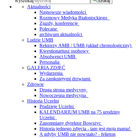
wyszukaj
Szukaj
Aktualności
Najnowsze wiadomości
Rozmowy Medyka Białostockiego
Zjazdy, konferencje
Polecane
archiwum aktualności
Ludzie UMB
Rektorzy AMB / UMB (układ chronologiczny)
Kwestionariusz osobowy
Absolwenci UMB
Personalia
GALERIA ZDJĘĆ
Wydarzenia
Za zamkniętymi drzwiami
Zdrowie
Druga strona medycyny
Nowoczesna medycyna
Historia Uczelni
Pradzieje Uczelni
KALENDARIUM UMB na 75 urodziny
Uczelni
Zapomniany dyrektor Bowszyc
Historia jednego zdjęcia - tam jest moja mama!
A gdyby UMB nie powstało? - felieton