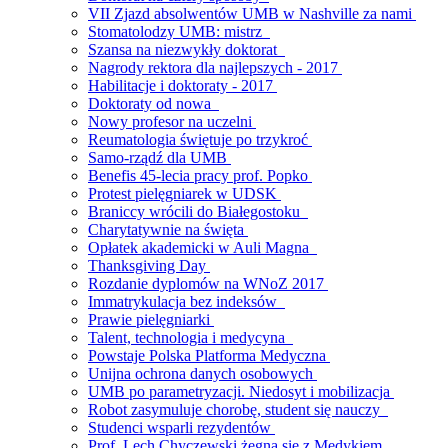
VII Zjazd absolwentów UMB w Nashville za nami
Stomatolodzy UMB: mistrz
Szansa na niezwykły doktorat
Nagrody rektora dla najlepszych - 2017
Habilitacje i doktoraty - 2017
Doktoraty od nowa
Nowy profesor na uczelni
Reumatologia świętuje po trzykroć
Samo-rządź dla UMB
Benefis 45-lecia pracy prof. Popko
Protest pielęgniarek w UDSK
Braniccy wrócili do Białegostoku
Charytatywnie na święta
Opłatek akademicki w Auli Magna
Thanksgiving Day
Rozdanie dyplomów na WNoZ 2017
Immatrykulacja bez indeksów
Prawie pielęgniarki
Talent, technologia i medycyna
Powstaje Polska Platforma Medyczna
Unijna ochrona danych osobowych
UMB po parametryzacji. Niedosyt i mobilizacja
Robot zasymuluje chorobę, student się nauczy
Studenci wsparli rezydentów
Prof. Lech Chyczewski żegna się z Medykiem