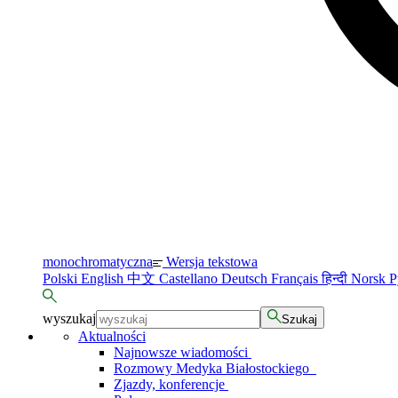
monochromatyczna
Wersja tekstowa
Polski
English
中文
Castellano
Deutsch
Français
हिन्दी
Norsk
Р
wyszukaj
Szukaj
Aktualności
Najnowsze wiadomości
Rozmowy Medyka Białostockiego
Zjazdy, konferencje