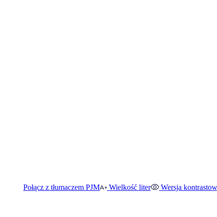
Połącz z tłumaczem PJM
Wielkość liter
Wersja kontrasto