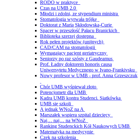
RODO w praktyce
Czas na UMB 2.0
Młodzi i zdolni, ze stypendium ministra
Stomatologia wyrwała trójkę
Doktorat z Marią Skłodowską-Curie
Spacer w przeszłość Pałacu Branickich
Biblioteka szerzej dostępna
Rok pełen projektów (unijnych)
CAD/CAM na stomatologii
Wymagający pacjent geriatryczny
Seniorzy po raz szósty z Gaudeamus
Prof. Ładny doktorem honoris causa
Uniwersytetu Medycznego w Ivano-Frankivsku
Nowy profesor w UMB - prof. Anna Grzeszczuk
Chór UMB wyśpiewał złoto
Potencjometr dla UMB
Kadra UMB kontra Studenci. Siatkówka
UMB się szkoli
A jednak WNoZ na A
Marszałek wspiera szpital dziecięcy
Naj… naj… na WNoZ
Ranking Studenckich Kół Naukowych UMB
Matematyka na medycynie
Czek na szkolenia