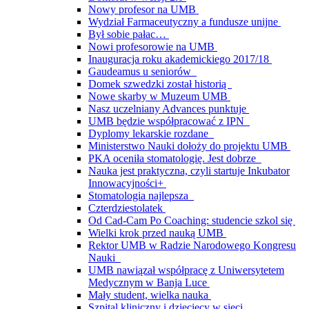
Nowy profesor na UMB
Wydział Farmaceutyczny a fundusze unijne
Był sobie pałac…
Nowi profesorowie na UMB
Inauguracja roku akademickiego 2017/18
Gaudeamus u seniorów
Domek szwedzki został historią
Nowe skarby w Muzeum UMB
Nasz uczelniany Advances punktuje
UMB będzie współpracować z IPN
Dyplomy lekarskie rozdane
Ministerstwo Nauki dołoży do projektu UMB
PKA oceniła stomatologię. Jest dobrze
Nauka jest praktyczna, czyli startuje Inkubator
Innowacyjności+
Stomatologia najlepsza
Czterdziestolatek
Od Cad-Cam Po Coaching: studencie szkol się
Wielki krok przed nauką UMB
Rektor UMB w Radzie Narodowego Kongresu
Nauki
UMB nawiązał współpracę z Uniwersytetem
Medycznym w Banja Luce
Mały student, wielka nauka
Szpital kliniczny i dziecięcy w sieci