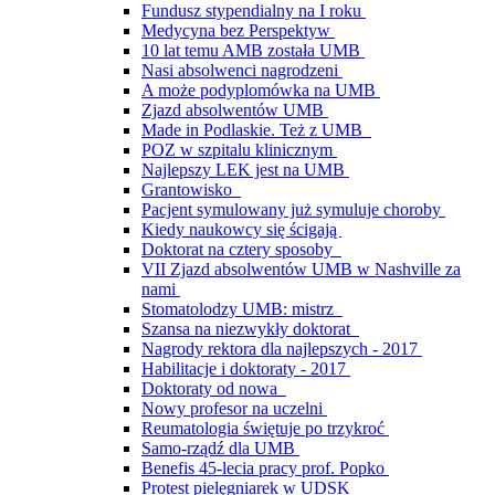
Fundusz stypendialny na I roku
Medycyna bez Perspektyw
10 lat temu AMB została UMB
Nasi absolwenci nagrodzeni
A może podyplomówka na UMB
Zjazd absolwentów UMB
Made in Podlaskie. Też z UMB
POZ w szpitalu klinicznym
Najlepszy LEK jest na UMB
Grantowisko
Pacjent symulowany już symuluje choroby
Kiedy naukowcy się ścigają
Doktorat na cztery sposoby
VII Zjazd absolwentów UMB w Nashville za
nami
Stomatolodzy UMB: mistrz
Szansa na niezwykły doktorat
Nagrody rektora dla najlepszych - 2017
Habilitacje i doktoraty - 2017
Doktoraty od nowa
Nowy profesor na uczelni
Reumatologia świętuje po trzykroć
Samo-rządź dla UMB
Benefis 45-lecia pracy prof. Popko
Protest pielęgniarek w UDSK