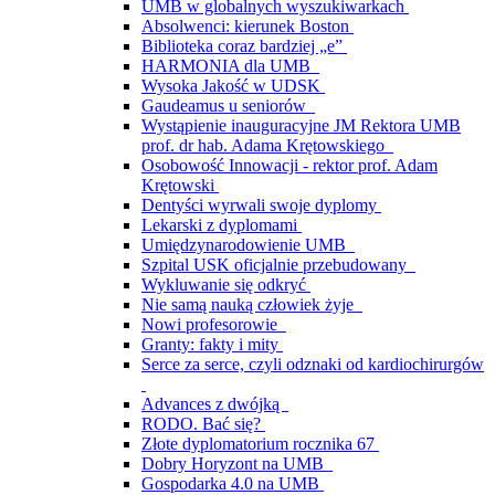
UMB w globalnych wyszukiwarkach
Absolwenci: kierunek Boston
Biblioteka coraz bardziej „e”
HARMONIA dla UMB
Wysoka Jakość w UDSK
Gaudeamus u seniorów
Wystąpienie inauguracyjne JM Rektora UMB
prof. dr hab. Adama Krętowskiego
Osobowość Innowacji - rektor prof. Adam
Krętowski
Dentyści wyrwali swoje dyplomy
Lekarski z dyplomami
Umiędzynarodowienie UMB
Szpital USK oficjalnie przebudowany
Wykluwanie się odkryć
Nie samą nauką człowiek żyje
Nowi profesorowie
Granty: fakty i mity
Serce za serce, czyli odznaki od kardiochirurgów
Advances z dwójką
RODO. Bać się?
Złote dyplomatorium rocznika 67
Dobry Horyzont na UMB
Gospodarka 4.0 na UMB