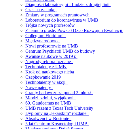
Diagności laboratoryjni - Ludzie z drugiej linii
Czas na e-naukę
Zmiany w programach grantowych
Laboratorium do koronawirusa w UMB
Trójka nowych profesorów
Z nami to proste: Powstał Dział Rozwoju i Ewaluacji
Collegium Floridum!
Międzynarodowo
Nowi profesorowie na UMB
Centrum Psychiatrii UMB do budowy
Awanse naukowe w 2019 r.
Nagrody rektora rozdane
Technotalenty z UMB
Krok od naukowego nieba
Czepkowanie 2019
Technotalenty w akcji
Nowe patenty
Granty badawcze za ponad 2 mln zł
Młodzi, zdolni, wyjątkowi
69. Gaudeamus na UMB
UMB razem z Texas Tech University
Dyplomy na „lekarskim” rozdane
Absolwenci w Bostonie
5 lat Centrum Kosmetologii UMB
Międzynarodowy Dzień Sportu