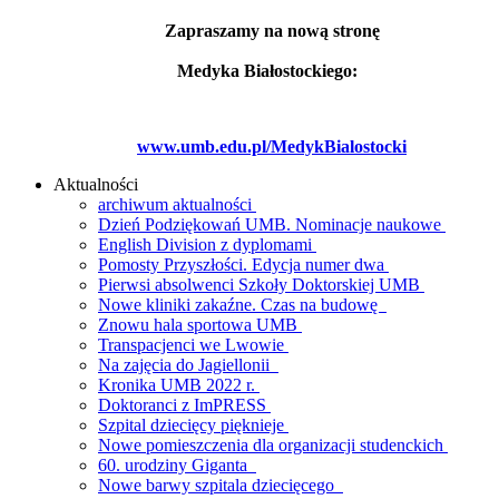
Zapraszamy na nową stronę
Medyka Białostockiego:
www.umb.edu.pl/MedykBialostocki
Aktualności
archiwum aktualności
Dzień Podziękowań UMB. Nominacje naukowe
English Division z dyplomami
Pomosty Przyszłości. Edycja numer dwa
Pierwsi absolwenci Szkoły Doktorskiej UMB
Nowe kliniki zakaźne. Czas na budowę
Znowu hala sportowa UMB
Transpacjenci we Lwowie
Na zajęcia do Jagiellonii
Kronika UMB 2022 r.
Doktoranci z ImPRESS
Szpital dziecięcy pięknieje
Nowe pomieszczenia dla organizacji studenckich
60. urodziny Giganta
Nowe barwy szpitala dziecięcego