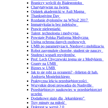
Braniccy wrócili do Białegostoku
Charytatywnie na święta
Opłatek akademicki w Auli Magna
Thanksgiving Day
Rozdanie dyplomów na WNoZ 2017
Immatrykulacja bez indeksów
Prawie pielęgniarki
Talent, technologia i medycyna
Powstaje Polska Platforma Medyczna
Unijna ochrona danych osobowych
UMB po parametryzacji. Niedosyt i mobilizacja
Robot zasymuluje chorobę, student się nauczy
Studenci wsparli rezydentów
Prof. Lech Chyczewski żegna się z Medykiem
Granty na UMB
Biznes w UMB
Jak to się robi za oceanem? –felieton dr hab.
Andrzeja Mogielnickiego
Praktyczna lekcja przedsiębiorczości
Wszystkie drogi prowadzą do Nashville
Przedsiębiorczy naukowiec w przedsiębiorczej
uczelni
Dodatkowe staże dla „lekarskiego”
Trzy minuty na miłość
Doktorat w wersji 2.0