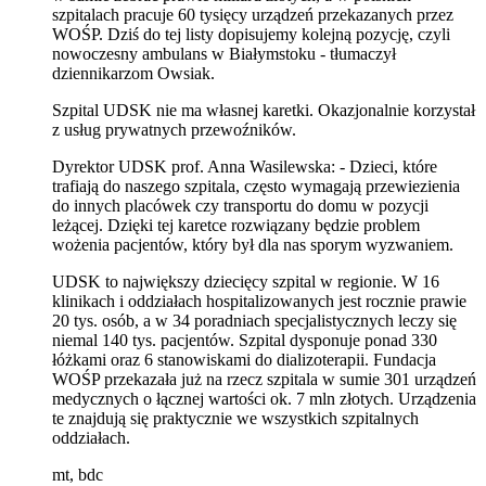
szpitalach pracuje 60 tysięcy urządzeń przekazanych przez
WOŚP. Dziś do tej listy dopisujemy kolejną pozycję, czyli
nowoczesny ambulans w Białymstoku - tłumaczył
dziennikarzom Owsiak.
Szpital UDSK nie ma własnej karetki. Okazjonalnie korzystał
z usług prywatnych przewoźników.
Dyrektor UDSK prof. Anna Wasilewska: - Dzieci, które
trafiają do naszego szpitala, często wymagają przewiezienia
do innych placówek czy transportu do domu w pozycji
leżącej. Dzięki tej karetce rozwiązany będzie problem
wożenia pacjentów, który był dla nas sporym wyzwaniem.
UDSK to największy dziecięcy szpital w regionie. W 16
klinikach i oddziałach hospitalizowanych jest rocznie prawie
20 tys. osób, a w 34 poradniach specjalistycznych leczy się
niemal 140 tys. pacjentów. Szpital dysponuje ponad 330
łóżkami oraz 6 stanowiskami do dializoterapii. Fundacja
WOŚP przekazała już na rzecz szpitala w sumie 301 urządzeń
medycznych o łącznej wartości ok. 7 mln złotych.
Urządzenia
te znajdują się praktycznie we wszystkich szpitalnych
oddziałach.
mt, bdc