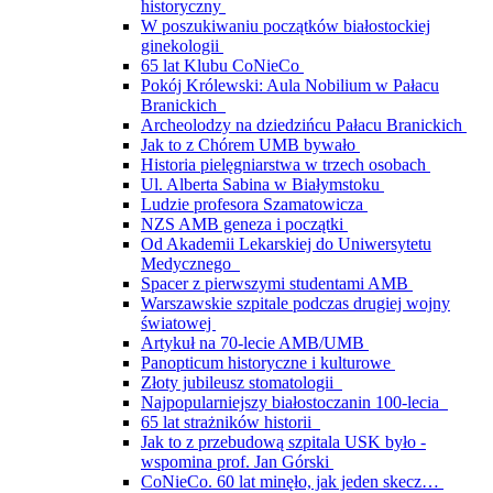
historyczny
W poszukiwaniu początków białostockiej
ginekologii
65 lat Klubu CoNieCo
Pokój Królewski: Aula Nobilium w Pałacu
Branickich
Archeolodzy na dziedzińcu Pałacu Branickich
Jak to z Chórem UMB bywało
Historia pielęgniarstwa w trzech osobach
Ul. Alberta Sabina w Białymstoku
Ludzie profesora Szamatowicza
NZS AMB geneza i początki
Od Akademii Lekarskiej do Uniwersytetu
Medycznego
Spacer z pierwszymi studentami AMB
Warszawskie szpitale podczas drugiej wojny
światowej
Artykuł na 70-lecie AMB/UMB
Panopticum historyczne i kulturowe
Złoty jubileusz stomatologii
Najpopularniejszy białostoczanin 100-lecia
65 lat strażników historii
Jak to z przebudową szpitala USK było -
wspomina prof. Jan Górski
CoNieCo. 60 lat minęło, jak jeden skecz…