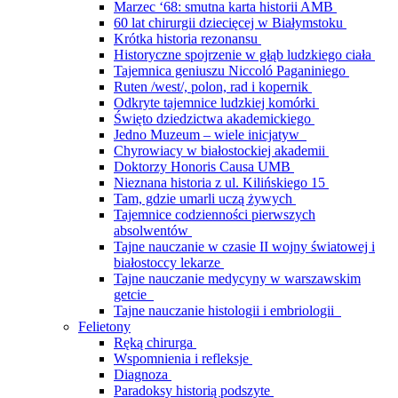
Marzec ‘68: smutna karta historii AMB
60 lat chirurgii dziecięcej w Białymstoku
Krótka historia rezonansu
Historyczne spojrzenie w głąb ludzkiego ciała
Tajemnica geniuszu Niccoló Paganiniego
Ruten /west/, polon, rad i kopernik
Odkryte tajemnice ludzkiej komórki
Święto dziedzictwa akademickiego
Jedno Muzeum – wiele inicjatyw
Chyrowiacy w białostockiej akademii
Doktorzy Honoris Causa UMB
Nieznana historia z ul. Kilińskiego 15
Tam, gdzie umarli uczą żywych
Tajemnice codzienności pierwszych
absolwentów
Tajne nauczanie w czasie II wojny światowej i
białostoccy lekarze
Tajne nauczanie medycyny w warszawskim
getcie
Tajne nauczanie histologii i embriologii
Felietony
Ręką chirurga
Wspomnienia i refleksje
Diagnoza
Paradoksy historią podszyte