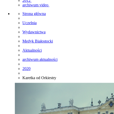
2012
archiwum video
Strona główna
Uczelnia
Wydawnictwa
Medyk Białostocki
Aktualności
archiwum aktualności
2020
Karetka od Orkiestry