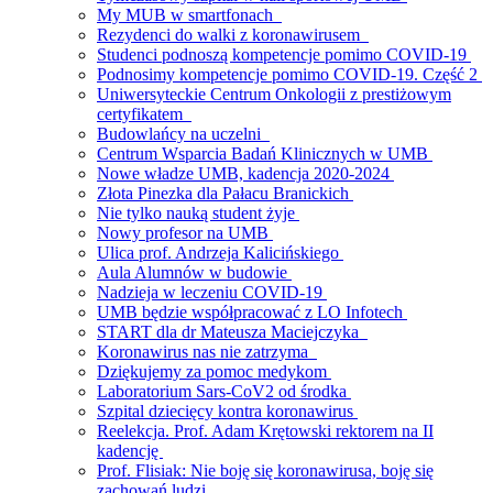
My MUB w smartfonach
Rezydenci do walki z koronawirusem
Studenci podnoszą kompetencje pomimo COVID-19
Podnosimy kompetencje pomimo COVID-19. Część 2
Uniwersyteckie Centrum Onkologii z prestiżowym
certyfikatem
Budowlańcy na uczelni
Centrum Wsparcia Badań Klinicznych w UMB
Nowe władze UMB, kadencja 2020-2024
Złota Pinezka dla Pałacu Branickich
Nie tylko nauką student żyje
Nowy profesor na UMB
Ulica prof. Andrzeja Kalicińskiego
Aula Alumnów w budowie
Nadzieja w leczeniu COVID-19
UMB będzie współpracować z LO Infotech
START dla dr Mateusza Maciejczyka
Koronawirus nas nie zatrzyma
Dziękujemy za pomoc medykom
Laboratorium Sars-CoV2 od środka
Szpital dziecięcy kontra koronawirus
Reelekcja. Prof. Adam Krętowski rektorem na II
kadencję
Prof. Flisiak: Nie boję się koronawirusa, boję się
zachowań ludzi