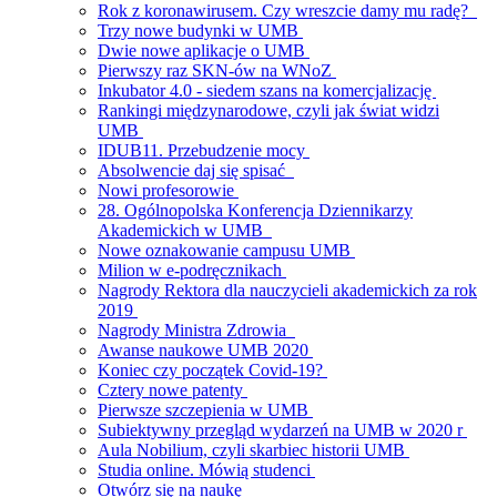
Rok z koronawirusem. Czy wreszcie damy mu radę?
Trzy nowe budynki w UMB
Dwie nowe aplikacje o UMB
Pierwszy raz SKN-ów na WNoZ
Inkubator 4.0 - siedem szans na komercjalizację
Rankingi międzynarodowe, czyli jak świat widzi
UMB
IDUB11. Przebudzenie mocy
Absolwencie daj się spisać
Nowi profesorowie
28. Ogólnopolska Konferencja Dziennikarzy
Akademickich w UMB
Nowe oznakowanie campusu UMB
Milion w e-podręcznikach
Nagrody Rektora dla nauczycieli akademickich za rok
2019
Nagrody Ministra Zdrowia
Awanse naukowe UMB 2020
Koniec czy początek Covid-19?
Cztery nowe patenty
Pierwsze szczepienia w UMB
Subiektywny przegląd wydarzeń na UMB w 2020 r
Aula Nobilium, czyli skarbiec historii UMB
Studia online. Mówią studenci
Otwórz się na naukę