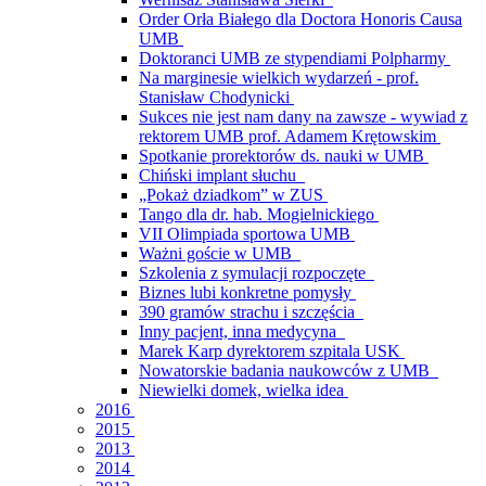
Order Orła Białego dla Doctora Honoris Causa
UMB
Doktoranci UMB ze stypendiami Polpharmy
Na marginesie wielkich wydarzeń - prof.
Stanisław Chodynicki
Sukces nie jest nam dany na zawsze - wywiad z
rektorem UMB prof. Adamem Krętowskim
Spotkanie prorektorów ds. nauki w UMB
Chiński implant słuchu
„Pokaż dziadkom” w ZUS
Tango dla dr. hab. Mogielnickiego
VII Olimpiada sportowa UMB
Ważni goście w UMB
Szkolenia z symulacji rozpoczęte
Biznes lubi konkretne pomysły
390 gramów strachu i szczęścia
Inny pacjent, inna medycyna
Marek Karp dyrektorem szpitala USK
Nowatorskie badania naukowców z UMB
Niewielki domek, wielka idea
2016
2015
2013
2014