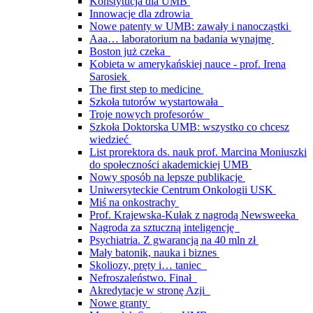
Konstytucja dla UMB
Innowacje dla zdrowia
Nowe patenty w UMB: zawały i nanocząstki
Aaa… laboratorium na badania wynajmę
Boston już czeka
Kobieta w amerykańskiej nauce - prof. Irena
Sarosiek
The first step to medicine
Szkoła tutorów wystartowała
Troje nowych profesorów
Szkoła Doktorska UMB: wszystko co chcesz
wiedzieć
List prorektora ds. nauk prof. Marcina Moniuszki
do społeczności akademickiej UMB
Nowy sposób na lepsze publikacje
Uniwersyteckie Centrum Onkologii USK
Miś na onkostrachy
Prof. Krajewska-Kułak z nagrodą Newsweeka
Nagroda za sztuczną inteligencję
Psychiatria. Z gwarancją na 40 mln zł
Mały batonik, nauka i biznes
Skoliozy, pręty i… taniec
Nefroszaleństwo. Finał
Akredytacje w stronę Azji
Nowe granty