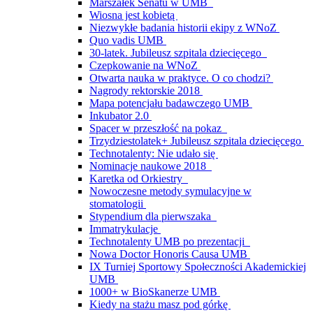
Marszałek Senatu w UMB
Wiosna jest kobietą
Niezwykłe badania historii ekipy z WNoZ
Quo vadis UMB
30-latek. Jubileusz szpitala dziecięcego
Czepkowanie na WNoZ
Otwarta nauka w praktyce. O co chodzi?
Nagrody rektorskie 2018
Mapa potencjału badawczego UMB
Inkubator 2.0
Spacer w przeszłość na pokaz
Trzydziestolatek+ Jubileusz szpitala dziecięcego
Technotalenty: Nie udało się
Nominacje naukowe 2018
Karetka od Orkiestry
Nowoczesne metody symulacyjne w
stomatologii
Stypendium dla pierwszaka
Immatrykulacje
Technotalenty UMB po prezentacji
Nowa Doctor Honoris Causa UMB
IX Turniej Sportowy Społeczności Akademickiej
UMB
1000+ w BioSkanerze UMB
Kiedy na stażu masz pod górkę