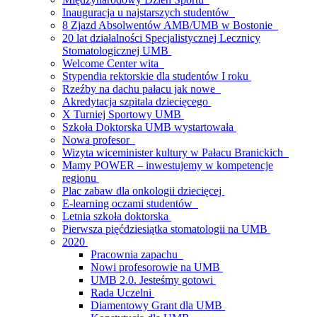
Inauguracja u najstarszych studentów
8 Zjazd Absolwentów AMB/UMB w Bostonie
20 lat działalności Specjalistycznej Lecznicy
Stomatologicznej UMB
Welcome Center wita
Stypendia rektorskie dla studentów I roku
Rzeźby na dachu pałacu jak nowe
Akredytacja szpitala dziecięcego
X Turniej Sportowy UMB
Szkoła Doktorska UMB wystartowała
Nowa profesor
Wizyta wiceminister kultury w Pałacu Branickich
Mamy POWER – inwestujemy w kompetencje
regionu
Plac zabaw dla onkologii dziecięcej
E-learning oczami studentów
Letnia szkoła doktorska
Pierwsza pięćdziesiątka stomatologii na UMB
2020
Pracownia zapachu
Nowi profesorowie na UMB
UMB 2.0. Jesteśmy gotowi
Rada Uczelni
Diamentowy Grant dla UMB