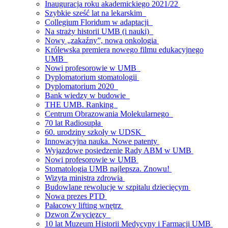
Inauguracja roku akademickiego 2021/22
Szybkie sześć lat na lekarskim
Collegium Floridum w adaptacji
Na straży historii UMB (i nauki)
Nowy „zakaźny”, nowa onkologia
Królewska premiera nowego filmu edukacyjnego
UMB
Nowi profesorowie w UMB
Dyplomatorium stomatologii
Dyplomatorium 2020
Bank wiedzy w budowie
THE UMB. Ranking
Centrum Obrazowania Molekularnego
70 lat Radiosupła
60. urodziny szkoły w UDSK
Innowacyjna nauka. Nowe patenty
Wyjazdowe posiedzenie Rady ABM w UMB
Nowi profesorowie w UMB
Stomatologia UMB najlepsza. Znowu!
Wizyta ministra zdrowia
Budowlane rewolucje w szpitalu dziecięcym
Nowa prezes PTD
Pałacowy lifting wnętrz
Dzwon Zwycięzcy
10 lat Muzeum Historii Medycyny i Farmacji UMB