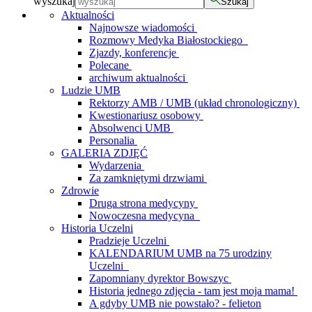
wyszukaj
Szukaj
Aktualności
Najnowsze wiadomości
Rozmowy Medyka Białostockiego
Zjazdy, konferencje
Polecane
archiwum aktualności
Ludzie UMB
Rektorzy AMB / UMB (układ chronologiczny)
Kwestionariusz osobowy
Absolwenci UMB
Personalia
GALERIA ZDJĘĆ
Wydarzenia
Za zamkniętymi drzwiami
Zdrowie
Druga strona medycyny
Nowoczesna medycyna
Historia Uczelni
Pradzieje Uczelni
KALENDARIUM UMB na 75 urodziny
Uczelni
Zapomniany dyrektor Bowszyc
Historia jednego zdjęcia - tam jest moja mama!
A gdyby UMB nie powstało? - felieton