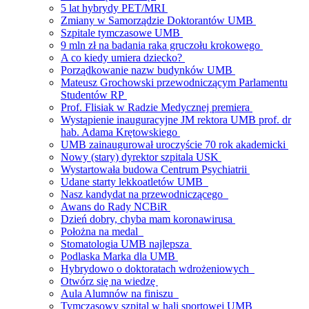
5 lat hybrydy PET/MRI
Zmiany w Samorządzie Doktorantów UMB
Szpitale tymczasowe UMB
9 mln zł na badania raka gruczołu krokowego
A co kiedy umiera dziecko?
Porządkowanie nazw budynków UMB
Mateusz Grochowski przewodniczącym Parlamentu
Studentów RP
Prof. Flisiak w Radzie Medycznej premiera
Wystąpienie inauguracyjne JM rektora UMB prof. dr
hab. Adama Krętowskiego
UMB zainaugurował uroczyście 70 rok akademicki
Nowy (stary) dyrektor szpitala USK
Wystartowała budowa Centrum Psychiatrii
Udane starty lekkoatletów UMB
Nasz kandydat na przewodniczącego
Awans do Rady NCBiR
Dzień dobry, chyba mam koronawirusa
Położna na medal
Stomatologia UMB najlepsza
Podlaska Marka dla UMB
Hybrydowo o doktoratach wdrożeniowych
Otwórz się na wiedzę
Aula Alumnów na finiszu
Tymczasowy szpital w hali sportowej UMB