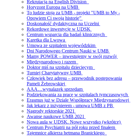
Rekrutacja na English Division
Horyzont Europa na UMB
To ludzie stoją za UMB - projekt "UMB to My -
Opowiem Ci swoją historię”
Doskonałość dydaktyczna na Uczelni
Rekordowe inwestycje w UDSK
Centrum wsparcia dla badań klinicznych
Karetka dla Lwowa
Umowa ze szpitalem wojewódzkim
Dni Narodowego Centrum Nauki w UMB
Mamy POWER – inwestujemy w swój rozwój
Międzynarodowo i razem
Doktor miś na szpitalu dziecięcym
Turniej Charytatywny UMB
Człowiek bez adresu – przewodnik postępowania
Pameli Żebrowskiej
AAA…wynalazek sprzedam
Podziękowania za pracę w szpitalach tymczasowych
Erasmus już w Dziale Współpracy Międzynarodowej
Jak lekarz z inżynierem - umowa UMB z PB
Nagrody rektorskie 2021
Awanse naukowe UMB 2021
Nowa aula w UDSK. Nowe wszystko (wkrótce)
Centrum Psychiatrii na pół roku przed finałem
Tajemnice alkierza hetmana Branickiego