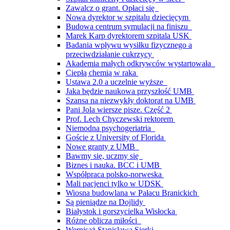
Zawalcz o grant. Opłaci się
Nowa dyrektor w szpitalu dziecięcym
Budowa centrum symulacji na finiszu
Marek Karp dyrektorem szpitala USK
Badania wpływu wysiłku fizycznego a
przeciwdziałanie cukrzycy
Akademia małych odkrywców wystartowała
Ciepłą chemią w raka
Ustawa 2.0 a uczelnie wyższe
Jaka będzie naukowa przyszłość UMB
Szansa na niezwykły doktorat na UMB
Pani Jola wiersze pisze. Część 2
Prof. Lech Chyczewski rektorem
Niemodna psychogeriatria
Goście z University of Florida
Nowe granty z UMB
Bawmy się, uczmy się
Biznes i nauka. BCC i UMB
Współpraca polsko-norweska
Mali pacjenci tylko w UDSK
Wiosna budowlana w Pałacu Branickich
Są pieniądze na Dojlidy
Białystok i gorszycielka Wisłocka
Różne oblicza miłości
Wernisaż Stanisława Sierki