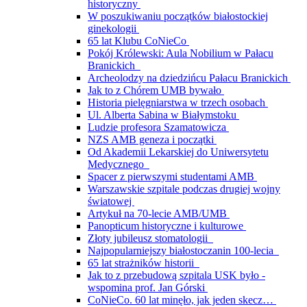
historyczny
W poszukiwaniu początków białostockiej
ginekologii
65 lat Klubu CoNieCo
Pokój Królewski: Aula Nobilium w Pałacu
Branickich
Archeolodzy na dziedzińcu Pałacu Branickich
Jak to z Chórem UMB bywało
Historia pielęgniarstwa w trzech osobach
Ul. Alberta Sabina w Białymstoku
Ludzie profesora Szamatowicza
NZS AMB geneza i początki
Od Akademii Lekarskiej do Uniwersytetu
Medycznego
Spacer z pierwszymi studentami AMB
Warszawskie szpitale podczas drugiej wojny
światowej
Artykuł na 70-lecie AMB/UMB
Panopticum historyczne i kulturowe
Złoty jubileusz stomatologii
Najpopularniejszy białostoczanin 100-lecia
65 lat strażników historii
Jak to z przebudową szpitala USK było -
wspomina prof. Jan Górski
CoNieCo. 60 lat minęło, jak jeden skecz…