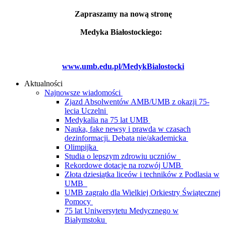
Zapraszamy na nową stronę
Medyka Białostockiego:
www.umb.edu.pl/MedykBialostocki
Aktualności
Najnowsze wiadomości
Zjazd Absolwentów AMB/UMB z okazji 75-
lecia Uczelni
Medykalia na 75 lat UMB
Nauka, fake newsy i prawda w czasach
dezinformacji. Debata nie/akademicka
Olimpijka
Studia o lepszym zdrowiu uczniów
Rekordowe dotacje na rozwój UMB
Złota dziesiątka liceów i techników z Podlasia w
UMB
UMB zagrało dla Wielkiej Orkiestry Świątecznej
Pomocy
75 lat Uniwersytetu Medycznego w
Białymstoku