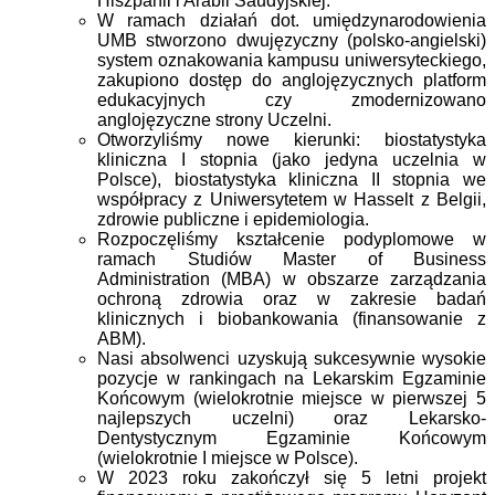
Hiszpanii i Arabii Saudyjskiej.
W ramach działań dot. umiędzynarodowienia
UMB stworzono dwujęzyczny (polsko-angielski)
system oznakowania kampusu uniwersyteckiego,
zakupiono dostęp do anglojęzycznych platform
edukacyjnych czy zmodernizowano
anglojęzyczne strony Uczelni.
Otworzyliśmy nowe kierunki: biostatystyka
kliniczna I stopnia (jako jedyna uczelnia w
Polsce), biostatystyka kliniczna II stopnia we
współpracy z Uniwersytetem w Hasselt z Belgii,
zdrowie publiczne i epidemiologia.
Rozpoczęliśmy
kształcenie podyplomowe w
ramach Studiów Master of Business
Administration (MBA) w obszarze zarządzania
ochroną zdrowia oraz w zakresie badań
klinicznych i biobankowania (finansowanie z
ABM).
Nasi absolwenci uzyskują sukcesywnie wysokie
pozycje w rankingach na Lekarskim Egzaminie
Końcowym (wielokrotnie miejsce w pierwszej 5
najlepszych uczelni) oraz Lekarsko-
Dentystycznym Egzaminie Końcowym
(wielokrotnie I miejsce w Polsce).
W 2023 roku zakończył się 5 letni projekt