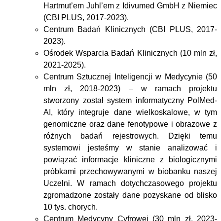
Hartmut’em Juhl’em z Idivumed GmbH z Niemiec
(CBI PLUS, 2017-2023).
Centrum Badań Klinicznych (CBI PLUS, 2017-
2023).
Ośrodek
Wsparcia Badań
Klinicznych (10 mln zł,
2021-2025).
Centrum Sztucznej Inteligencji w Medycynie (50
mln zł, 2018-2023) – w ramach projektu
stworzony został system informatyczny PolMed-
AI, który integruje dane wielkoskalowe, w tym
genomiczne oraz dane fenotypowe i obrazowe z
różnych badań rejestrowych. Dzięki temu
systemowi jesteśmy w stanie analizować i
powiązać informacje kliniczne z biologicznymi
próbkami przechowywanymi w biobanku naszej
Uczelni. W ramach dotychczasowego projektu
zgromadzone zostały dane pozyskane od blisko
10 tys. chorych.
Centrum Medycyny Cyfrowej (30 mln zł, 2023-