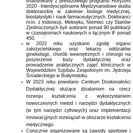
finansowany z prestiżowego programu Horyzont
2020 - Interdyscyplinarne Międzynarodowe studia
doktoranckie w zakresie biologii medycznej,
biostatystyki i nauk farmaceutycznych. Doktoranci
m.in. z Indonezji, Meksyku, Niemiec czy Stanów
Zjednoczonych byli autorami ponad 90 publikacji
w czasopismach naukowych o łącznym IF ponad
450.
w 2022 roku uzyskano zgodę organu
założycielskiego oraz lekarzy oddziałów
ginekologii, chorób wewnętrznych i chirurgii na
poszerzenie bazy dydaktycznej oraz
prowadzenie praktycznych zajęć klinicznych w
Wojewódzkim Szpitalu Zespolonym im. Jędrzeja
Śniadeckiego w Białymstoku.
W 2023 roku powołano Centrum Doskonałości
Dydaktycznej służące działaniom na rzecz
rozwoju kształcenia z wykorzystaniem
nowoczesnych
metod i narzędzi dydaktycznych
(w tym narzędzi cyfrowych) oraz implementacji
innowacyjnych rozwiązań w obszarze kształcenia
medycznego.
Corocznie organizowane są zawody sportowe i