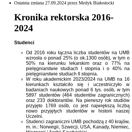
Ostatnia zmiana 27.09.2024 przez Medyk Białostocki
Kronika rektorska 2016-
2024
Studenci
Od 2016 roku łączna liczba studentów na UMB
wzrosła o ponad 25% (o ok.1300 osób),
w tym o
50% na kierunku lekarskim oraz o 77% na
pielęgniarstwie studiach I stopnia i o 40% na
pielęgniarstwie studiach II stopnia.
W roku akademickim 2023/2024 na UMB na 16
kierunkach kształciło się i uczestniczyło w
badaniach naukowych ponad 6 tys. osób, w tym
5897 studentów (464 studentów zagranicznych)
oraz 233 doktorantów. Na pierwszy rok studiów
przyjęto 1769 osób, co jest największą liczbą
nowo przyjętych studentów w historii naszej
Uczelni.
Studenci zagraniczni UMB pochodzą z 40 krajów,
m. in.: Norwegii, Szwecji, USA, Kanady, Niemiec,