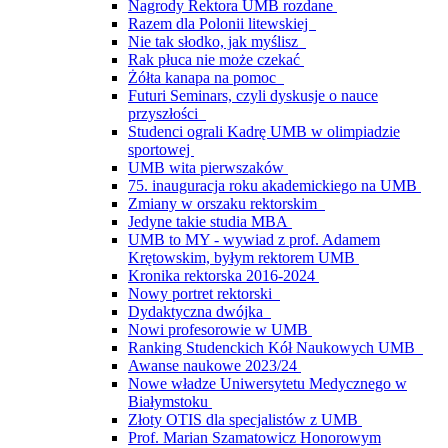
Nagrody Rektora UMB rozdane
Razem dla Polonii litewskiej
Nie tak słodko, jak myślisz
Rak płuca nie może czekać
Żółta kanapa na pomoc
Futuri Seminars, czyli dyskusje o nauce
przyszłości
Studenci ograli Kadrę UMB w olimpiadzie
sportowej
UMB wita pierwszaków
75. inauguracja roku akademickiego na UMB
Zmiany w orszaku rektorskim
Jedyne takie studia MBA
UMB to MY - wywiad z prof. Adamem
Krętowskim, byłym rektorem UMB
Kronika rektorska 2016-2024
Nowy portret rektorski
Dydaktyczna dwójka
Nowi profesorowie w UMB
Ranking Studenckich Kół Naukowych UMB
Awanse naukowe 2023/24
Nowe władze Uniwersytetu Medycznego w
Białymstoku
Złoty OTIS dla specjalistów z UMB
Prof. Marian Szamatowicz Honorowym