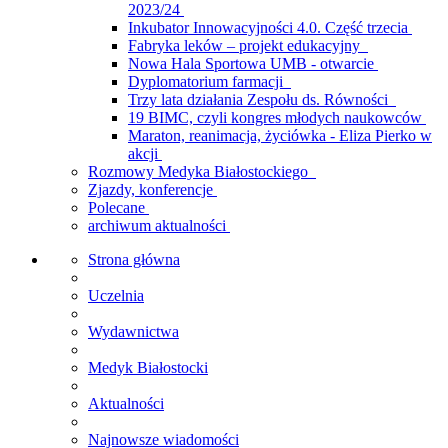
2023/24
Inkubator Innowacyjności 4.0. Część trzecia
Fabryka leków – projekt edukacyjny
Nowa Hala Sportowa UMB - otwarcie
Dyplomatorium farmacji
Trzy lata działania Zespołu ds. Równości
19 BIMC, czyli kongres młodych naukowców
Maraton, reanimacja, życiówka - Eliza Pierko w
akcji
Rozmowy Medyka Białostockiego
Zjazdy, konferencje
Polecane
archiwum aktualności
Strona główna
Uczelnia
Wydawnictwa
Medyk Białostocki
Aktualności
Najnowsze wiadomości