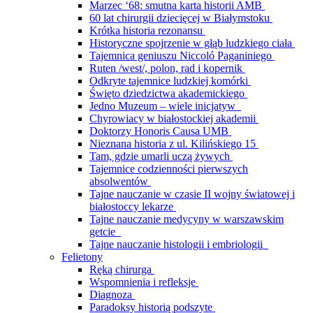
Marzec ‘68: smutna karta historii AMB
60 lat chirurgii dziecięcej w Białymstoku
Krótka historia rezonansu
Historyczne spojrzenie w głąb ludzkiego ciała
Tajemnica geniuszu Niccoló Paganiniego
Ruten /west/, polon, rad i kopernik
Odkryte tajemnice ludzkiej komórki
Święto dziedzictwa akademickiego
Jedno Muzeum – wiele inicjatyw
Chyrowiacy w białostockiej akademii
Doktorzy Honoris Causa UMB
Nieznana historia z ul. Kilińskiego 15
Tam, gdzie umarli uczą żywych
Tajemnice codzienności pierwszych
absolwentów
Tajne nauczanie w czasie II wojny światowej i
białostoccy lekarze
Tajne nauczanie medycyny w warszawskim
getcie
Tajne nauczanie histologii i embriologii
Felietony
Ręką chirurga
Wspomnienia i refleksje
Diagnoza
Paradoksy historią podszyte