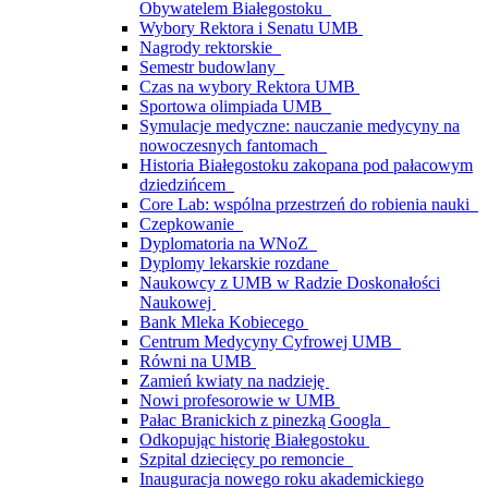
Obywatelem Białegostoku
Wybory Rektora i Senatu UMB
Nagrody rektorskie
Semestr budowlany
Czas na wybory Rektora UMB
Sportowa olimpiada UMB
Symulacje medyczne: nauczanie medycyny na
nowoczesnych fantomach
Historia Białegostoku zakopana pod pałacowym
dziedzińcem
Core Lab: wspólna przestrzeń do robienia nauki
Czepkowanie
Dyplomatoria na WNoZ
Dyplomy lekarskie rozdane
Naukowcy z UMB w Radzie Doskonałości
Naukowej
Bank Mleka Kobiecego
Centrum Medycyny Cyfrowej UMB
Równi na UMB
Zamień kwiaty na nadzieję
Nowi profesorowie w UMB
Pałac Branickich z pinezką Googla
Odkopując historię Białegostoku
Szpital dziecięcy po remoncie
Inauguracja nowego roku akademickiego