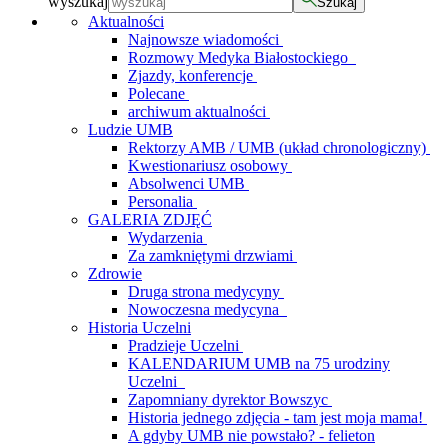
wyszukaj
Szukaj
Aktualności
Najnowsze wiadomości
Rozmowy Medyka Białostockiego
Zjazdy, konferencje
Polecane
archiwum aktualności
Ludzie UMB
Rektorzy AMB / UMB (układ chronologiczny)
Kwestionariusz osobowy
Absolwenci UMB
Personalia
GALERIA ZDJĘĆ
Wydarzenia
Za zamkniętymi drzwiami
Zdrowie
Druga strona medycyny
Nowoczesna medycyna
Historia Uczelni
Pradzieje Uczelni
KALENDARIUM UMB na 75 urodziny
Uczelni
Zapomniany dyrektor Bowszyc
Historia jednego zdjęcia - tam jest moja mama!
A gdyby UMB nie powstało? - felieton