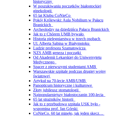
historyczny
W poszukiwaniu początków białostockiej
ginekologii
65 lat Klubu CoNieCo
Pokój Królewski: Aula Nobilium w Pałacu
Branickich
Archeolodzy na dziedzińcu Pałacu Branickich
Jak to z Chórem UMB bywało
Historia pielęgniarstwa w trzech osobach
Ul. Alberta Sabina w Białymstoku
Ludzie profesora Szamatowicza
NZS AMB geneza i początki
Od Akademii Lekarskiej do Uniwersytetu
Medycznego
Spacer z pierwszymi studentami AMB
Warszawskie szpitale podczas drugiej wojny
światowej
Artykuł na 70-lecie AMB/UMB
Panopticum historyczne i kulturowe
Złoty jubileusz stomatologii
Najpopularniejszy białostoczanin 100-lecia
65 lat strażników historii
Jak to z przebudową szpitala USK było -
wspomina prof. Jan Górski
CoNieCo. 60 lat minęło, jak jeden skecz…