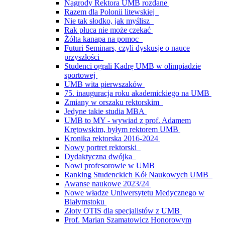
Nagrody Rektora UMB rozdane
Razem dla Polonii litewskiej
Nie tak słodko, jak myślisz
Rak płuca nie może czekać
Żółta kanapa na pomoc
Futuri Seminars, czyli dyskusje o nauce
przyszłości
Studenci ograli Kadrę UMB w olimpiadzie
sportowej
UMB wita pierwszaków
75. inauguracja roku akademickiego na UMB
Zmiany w orszaku rektorskim
Jedyne takie studia MBA
UMB to MY - wywiad z prof. Adamem
Krętowskim, byłym rektorem UMB
Kronika rektorska 2016-2024
Nowy portret rektorski
Dydaktyczna dwójka
Nowi profesorowie w UMB
Ranking Studenckich Kół Naukowych UMB
Awanse naukowe 2023/24
Nowe władze Uniwersytetu Medycznego w
Białymstoku
Złoty OTIS dla specjalistów z UMB
Prof. Marian Szamatowicz Honorowym