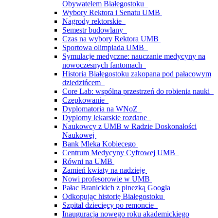
Obywatelem Białegostoku
Wybory Rektora i Senatu UMB
Nagrody rektorskie
Semestr budowlany
Czas na wybory Rektora UMB
Sportowa olimpiada UMB
Symulacje medyczne: nauczanie medycyny na
nowoczesnych fantomach
Historia Białegostoku zakopana pod pałacowym
dziedzińcem
Core Lab: wspólna przestrzeń do robienia nauki
Czepkowanie
Dyplomatoria na WNoZ
Dyplomy lekarskie rozdane
Naukowcy z UMB w Radzie Doskonałości
Naukowej
Bank Mleka Kobiecego
Centrum Medycyny Cyfrowej UMB
Równi na UMB
Zamień kwiaty na nadzieję
Nowi profesorowie w UMB
Pałac Branickich z pinezką Googla
Odkopując historię Białegostoku
Szpital dziecięcy po remoncie
Inauguracja nowego roku akademickiego