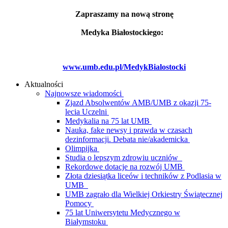
Zapraszamy na nową stronę
Medyka Białostockiego:
www.umb.edu.pl/MedykBialostocki
Aktualności
Najnowsze wiadomości
Zjazd Absolwentów AMB/UMB z okazji 75-
lecia Uczelni
Medykalia na 75 lat UMB
Nauka, fake newsy i prawda w czasach
dezinformacji. Debata nie/akademicka
Olimpijka
Studia o lepszym zdrowiu uczniów
Rekordowe dotacje na rozwój UMB
Złota dziesiątka liceów i techników z Podlasia w
UMB
UMB zagrało dla Wielkiej Orkiestry Świątecznej
Pomocy
75 lat Uniwersytetu Medycznego w
Białymstoku