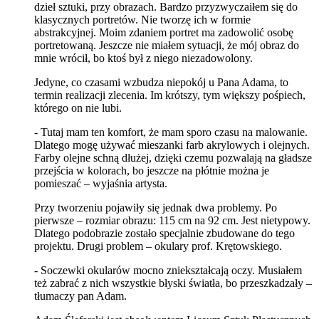
dzieł sztuki, przy obrazach. Bardzo przyzwyczaiłem się do
klasycznych portretów. Nie tworzę ich w formie
abstrakcyjnej. Moim zdaniem portret ma zadowolić osobę
portretowaną. Jeszcze nie miałem sytuacji, że mój obraz do
mnie wrócił, bo ktoś był z niego niezadowolony.
Jedyne, co czasami wzbudza niepokój u Pana Adama, to
termin realizacji zlecenia. Im krótszy, tym większy pośpiech,
którego on nie lubi.
- Tutaj mam ten komfort, że mam sporo czasu na malowanie.
Dlatego mogę używać mieszanki farb akrylowych i olejnych.
Farby olejne schną dłużej, dzięki czemu pozwalają na gładsze
przejścia w kolorach, bo jeszcze na płótnie można je
pomieszać – wyjaśnia artysta.
Przy tworzeniu pojawiły się jednak dwa problemy. Po
pierwsze – rozmiar obrazu: 115 cm na 92 cm. Jest nietypowy.
Dlatego podobrazie zostało specjalnie zbudowane do tego
projektu. Drugi problem – okulary prof. Krętowskiego.
- Soczewki okularów mocno zniekształcają oczy. Musiałem
też zabrać z nich wszystkie błyski światła, bo przeszkadzały –
tłumaczy pan Adam.