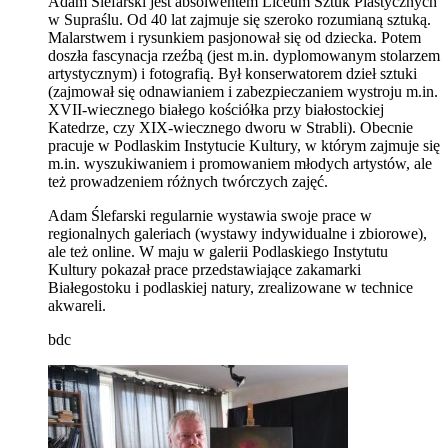
Adam Ślefarski jest absolwentem Liceum Sztuk Plastycznych
w Supraślu. Od 40 lat zajmuje się szeroko rozumianą sztuką.
Malarstwem i rysunkiem pasjonował się od dziecka. Potem
doszła fascynacja rzeźbą (jest m.in. dyplomowanym stolarzem
artystycznym) i fotografią. Był konserwatorem dzieł sztuki
(zajmował się odnawianiem i zabezpieczaniem wystroju m.in.
XVII-wiecznego białego kościółka przy białostockiej
Katedrze, czy XIX-wiecznego dworu w Strabli). Obecnie
pracuje w Podlaskim Instytucie Kultury, w którym zajmuje się
m.in. wyszukiwaniem i promowaniem młodych artystów, ale
też prowadzeniem różnych twórczych zajęć.
Adam Ślefarski regularnie wystawia swoje prace w
regionalnych galeriach (wystawy indywidualne i zbiorowe),
ale też online. W maju w galerii Podlaskiego Instytutu
Kultury pokazał
prace przedstawiające zakamarki
Białegostoku i podlaskiej natury, zrealizowane w technice
akwareli.
bdc