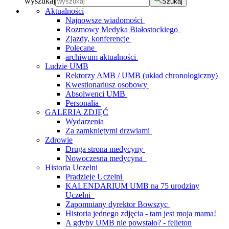
wyszukaj
Szukaj
Aktualności
Najnowsze wiadomości
Rozmowy Medyka Białostockiego
Zjazdy, konferencje
Polecane
archiwum aktualności
Ludzie UMB
Rektorzy AMB / UMB (układ chronologiczny)
Kwestionariusz osobowy
Absolwenci UMB
Personalia
GALERIA ZDJĘĆ
Wydarzenia
Za zamkniętymi drzwiami
Zdrowie
Druga strona medycyny
Nowoczesna medycyna
Historia Uczelni
Pradzieje Uczelni
KALENDARIUM UMB na 75 urodziny
Uczelni
Zapomniany dyrektor Bowszyc
Historia jednego zdjęcia - tam jest moja mama!
A gdyby UMB nie powstało? - felieton