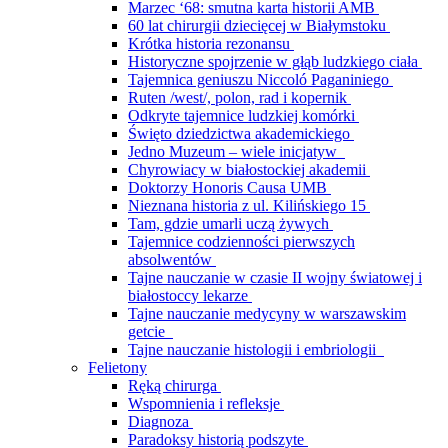
Marzec ‘68: smutna karta historii AMB
60 lat chirurgii dziecięcej w Białymstoku
Krótka historia rezonansu
Historyczne spojrzenie w głąb ludzkiego ciała
Tajemnica geniuszu Niccoló Paganiniego
Ruten /west/, polon, rad i kopernik
Odkryte tajemnice ludzkiej komórki
Święto dziedzictwa akademickiego
Jedno Muzeum – wiele inicjatyw
Chyrowiacy w białostockiej akademii
Doktorzy Honoris Causa UMB
Nieznana historia z ul. Kilińskiego 15
Tam, gdzie umarli uczą żywych
Tajemnice codzienności pierwszych
absolwentów
Tajne nauczanie w czasie II wojny światowej i
białostoccy lekarze
Tajne nauczanie medycyny w warszawskim
getcie
Tajne nauczanie histologii i embriologii
Felietony
Ręką chirurga
Wspomnienia i refleksje
Diagnoza
Paradoksy historią podszyte