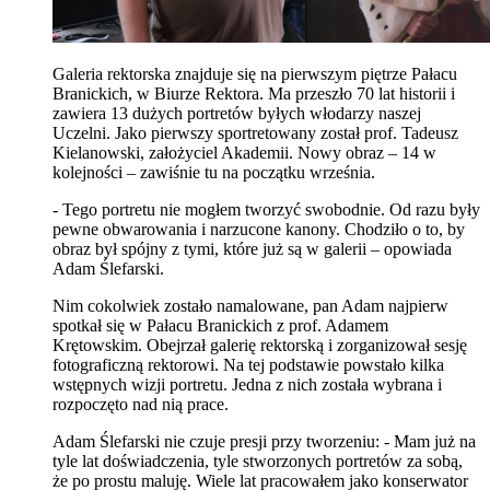
Galeria rektorska znajduje się na pierwszym piętrze Pałacu
Branickich, w Biurze Rektora. Ma przeszło 70 lat historii i
zawiera 13 dużych portretów byłych włodarzy naszej
Uczelni. Jako pierwszy sportretowany został prof. Tadeusz
Kielanowski, założyciel Akademii. Nowy obraz – 14 w
kolejności – zawiśnie tu na początku września.
- Tego portretu nie mogłem tworzyć swobodnie. Od razu były
pewne obwarowania i narzucone kanony. Chodziło o to, by
obraz był spójny z tymi, które już są w galerii – opowiada
Adam Ślefarski.
Nim cokolwiek zostało namalowane, pan Adam najpierw
spotkał się w Pałacu Branickich z prof. Adamem
Krętowskim. Obejrzał galerię rektorską i zorganizował sesję
fotograficzną rektorowi. Na tej podstawie powstało kilka
wstępnych wizji portretu. Jedna z nich została wybrana i
rozpoczęto nad nią prace.
Adam Ślefarski nie czuje presji przy tworzeniu: - Mam już na
tyle lat doświadczenia, tyle stworzonych portretów za sobą,
że po prostu maluję. Wiele lat pracowałem jako konserwator