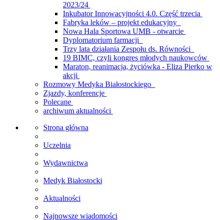
2023/24
Inkubator Innowacyjności 4.0. Część trzecia
Fabryka leków – projekt edukacyjny
Nowa Hala Sportowa UMB - otwarcie
Dyplomatorium farmacji
Trzy lata działania Zespołu ds. Równości
19 BIMC, czyli kongres młodych naukowców
Maraton, reanimacja, życiówka - Eliza Pierko w
akcji
Rozmowy Medyka Białostockiego
Zjazdy, konferencje
Polecane
archiwum aktualności
Strona główna
Uczelnia
Wydawnictwa
Medyk Białostocki
Aktualności
Najnowsze wiadomości