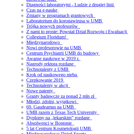
Diagności laboratoryjni - Ludzie z drugiej linii
Czas na e-naukę
Zmiany w programach grantowych
Laboratorium do koronawirusa w UMB
Trójka nowych profesorów
Z nami to proste: Powstał Dział Rozwoju i Ewaluacji
Collegium Floridum!
Międzynarodowo
Nowi profesorowie na UMB
Centrum Psychiatrii UMB do budowy
Awanse naukowe w 2019 r.
Nagrody rektora rozdane
Technotalenty z UMB
Krok od naukowego nieba
Czepkowanie 2019
Technotalenty w akcji
Nowe patenty
Granty badawcze za ponad 2 mln zł
Młodzi, zdolni, wyjątkowi
69. Gaudeamus na UMB
UMB razem z Texas Tech University
Dyplomy na „lekarskim” rozdane
Absolwenci w Bostonie
5 lat Centrum Kosmetologii UMB
Międzynarodowy Dzień Sportu