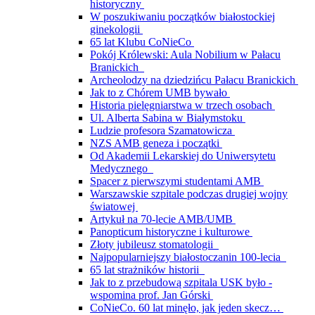
historyczny
W poszukiwaniu początków białostockiej
ginekologii
65 lat Klubu CoNieCo
Pokój Królewski: Aula Nobilium w Pałacu
Branickich
Archeolodzy na dziedzińcu Pałacu Branickich
Jak to z Chórem UMB bywało
Historia pielęgniarstwa w trzech osobach
Ul. Alberta Sabina w Białymstoku
Ludzie profesora Szamatowicza
NZS AMB geneza i początki
Od Akademii Lekarskiej do Uniwersytetu
Medycznego
Spacer z pierwszymi studentami AMB
Warszawskie szpitale podczas drugiej wojny
światowej
Artykuł na 70-lecie AMB/UMB
Panopticum historyczne i kulturowe
Złoty jubileusz stomatologii
Najpopularniejszy białostoczanin 100-lecia
65 lat strażników historii
Jak to z przebudową szpitala USK było -
wspomina prof. Jan Górski
CoNieCo. 60 lat minęło, jak jeden skecz…