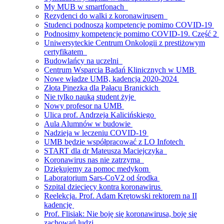
My MUB w smartfonach
Rezydenci do walki z koronawirusem
Studenci podnoszą kompetencje pomimo COVID-19
Podnosimy kompetencje pomimo COVID-19. Część 2
Uniwersyteckie Centrum Onkologii z prestiżowym
certyfikatem
Budowlańcy na uczelni
Centrum Wsparcia Badań Klinicznych w UMB
Nowe władze UMB, kadencja 2020-2024
Złota Pinezka dla Pałacu Branickich
Nie tylko nauką student żyje
Nowy profesor na UMB
Ulica prof. Andrzeja Kalicińskiego
Aula Alumnów w budowie
Nadzieja w leczeniu COVID-19
UMB będzie współpracować z LO Infotech
START dla dr Mateusza Maciejczyka
Koronawirus nas nie zatrzyma
Dziękujemy za pomoc medykom
Laboratorium Sars-CoV2 od środka
Szpital dziecięcy kontra koronawirus
Reelekcja. Prof. Adam Krętowski rektorem na II
kadencję
Prof. Flisiak: Nie boję się koronawirusa, boję się
zachowań ludzi