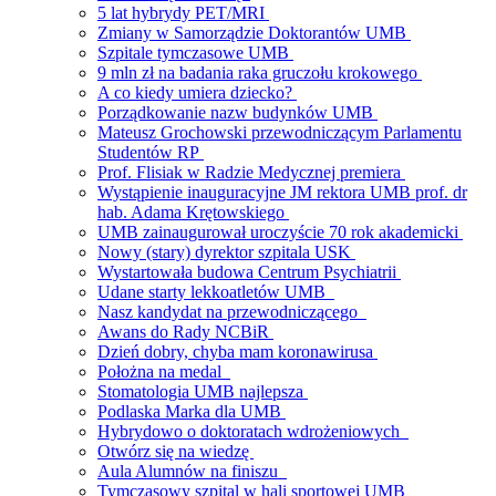
5 lat hybrydy PET/MRI
Zmiany w Samorządzie Doktorantów UMB
Szpitale tymczasowe UMB
9 mln zł na badania raka gruczołu krokowego
A co kiedy umiera dziecko?
Porządkowanie nazw budynków UMB
Mateusz Grochowski przewodniczącym Parlamentu
Studentów RP
Prof. Flisiak w Radzie Medycznej premiera
Wystąpienie inauguracyjne JM rektora UMB prof. dr
hab. Adama Krętowskiego
UMB zainaugurował uroczyście 70 rok akademicki
Nowy (stary) dyrektor szpitala USK
Wystartowała budowa Centrum Psychiatrii
Udane starty lekkoatletów UMB
Nasz kandydat na przewodniczącego
Awans do Rady NCBiR
Dzień dobry, chyba mam koronawirusa
Położna na medal
Stomatologia UMB najlepsza
Podlaska Marka dla UMB
Hybrydowo o doktoratach wdrożeniowych
Otwórz się na wiedzę
Aula Alumnów na finiszu
Tymczasowy szpital w hali sportowej UMB