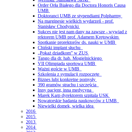
Order Orła Białego dla Doctora Honoris Causa
UMB
Doktoranci UMB ze stypendiami Polpharmy
Na marginesie wielkich wydarzeń - prof.
Stanisław Chodynicki
Sukces nie jest nam dany na zawsze - wywiad z
rektorem UMB prof. Adamem Krętowskim
Spotkanie prorektorów ds. nauki w UMB
Chiński implant słuchu
„Pokaż dziadkom” w ZUS
Tango dla dr. hab. Mogielnickiego
VII Olimpiada sportowa UMB
Ważni goście w UMB
Szkolenia z symulacji rozpoczęte
Biznes lubi konkretne pomysły
390 gramów strachu i szczęścia
Inny pacjent, inna medycyna
Marek Karp dyrektorem szpitala USK
Nowatorskie badania naukowców z UMB
Niewielki domek, wielka idea
2016
2015
2013
2014