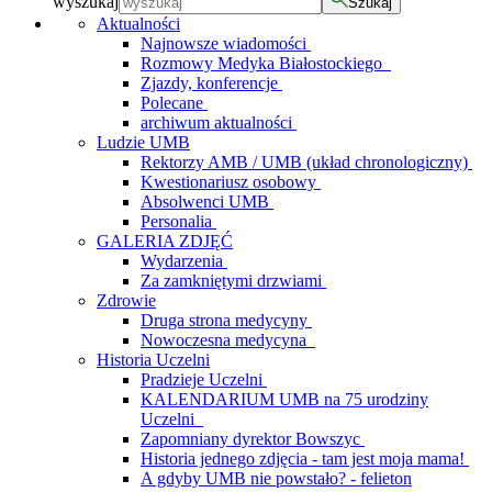
wyszukaj
Szukaj
Aktualności
Najnowsze wiadomości
Rozmowy Medyka Białostockiego
Zjazdy, konferencje
Polecane
archiwum aktualności
Ludzie UMB
Rektorzy AMB / UMB (układ chronologiczny)
Kwestionariusz osobowy
Absolwenci UMB
Personalia
GALERIA ZDJĘĆ
Wydarzenia
Za zamkniętymi drzwiami
Zdrowie
Druga strona medycyny
Nowoczesna medycyna
Historia Uczelni
Pradzieje Uczelni
KALENDARIUM UMB na 75 urodziny
Uczelni
Zapomniany dyrektor Bowszyc
Historia jednego zdjęcia - tam jest moja mama!
A gdyby UMB nie powstało? - felieton