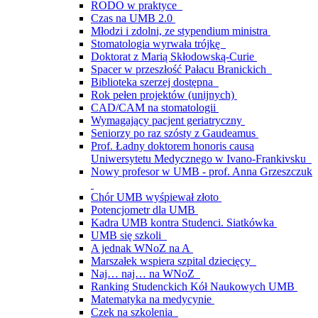
RODO w praktyce
Czas na UMB 2.0
Młodzi i zdolni, ze stypendium ministra
Stomatologia wyrwała trójkę
Doktorat z Marią Skłodowską-Curie
Spacer w przeszłość Pałacu Branickich
Biblioteka szerzej dostępna
Rok pełen projektów (unijnych)
CAD/CAM na stomatologii
Wymagający pacjent geriatryczny
Seniorzy po raz szósty z Gaudeamus
Prof. Ładny doktorem honoris causa
Uniwersytetu Medycznego w Ivano-Frankivsku
Nowy profesor w UMB - prof. Anna Grzeszczuk
Chór UMB wyśpiewał złoto
Potencjometr dla UMB
Kadra UMB kontra Studenci. Siatkówka
UMB się szkoli
A jednak WNoZ na A
Marszałek wspiera szpital dziecięcy
Naj… naj… na WNoZ
Ranking Studenckich Kół Naukowych UMB
Matematyka na medycynie
Czek na szkolenia