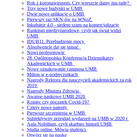
Rok z koronawirusem. Czy wreszcie damy mu radę?
Trzy nowe budynki w UMB
Dwie nowe aplikacje o UMB
Pierwszy raz SKN-ów na WNoZ
Inkubator 4.0 - siedem szans na komercjalizację
Rankingi międzynarodowe, czyli jak świat widzi
UMB
IDUB11. Przebudzenie mocy
Absolwencie daj się spisać
Nowi profesorowie
28. Ogólnopolska Konferencja Dziennikarzy
Akademickich w UMB
Nowe oznakowanie campusu UMB
Milion w e-podręcznikach
Nagrody Rektora dla nauczycieli akademickich za rok
2019
Nagrody Ministra Zdrowia
Awanse naukowe UMB 2020
Koniec czy początek Covid-19?
Cztery nowe patenty
Pierwsze szczepienia w UMB
Subiektywny przegląd wydarzeń na UMB w 2020 r
Aula Nobilium, czyli skarbiec historii UMB
Studia online. Mówią studenci
Otwórz się na naukę