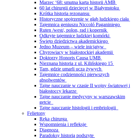
Marzec ‘68: smutna karta historii AMB
60 lat chirurgii dziecięcej w Białymstoku
Krótka historia rezonansu
Historyczne spojrzenie w głąb ludzkiego ciała
Tajemnica geniuszu Niccoló Paganiniego
Ruten /west/, polon, rad i kopernik
Odkryte tajemnice ludzkiej komórki
Święto dziedzictwa akademickiego
Jedno Muzeum – wiele inicjatyw
Chyrowiacy w białostockiej akademii
Doktorzy Honoris Causa UMB
Nieznana historia z ul. Kilińskiego 15
Tam, gdzie umarli uczą żywych
Tajemnice codzienności pierwszych
absolwentów
Tajne nauczanie w czasie II wojny światowej i
białostoccy lekarze
Tajne nauczanie medycyny w warszawskim
getcie
Tajne nauczanie histologii i embriologii
Felietony
Ręką chirurga
Wspomnienia i refleksje
Diagnoza
Paradoksy historią podszyte