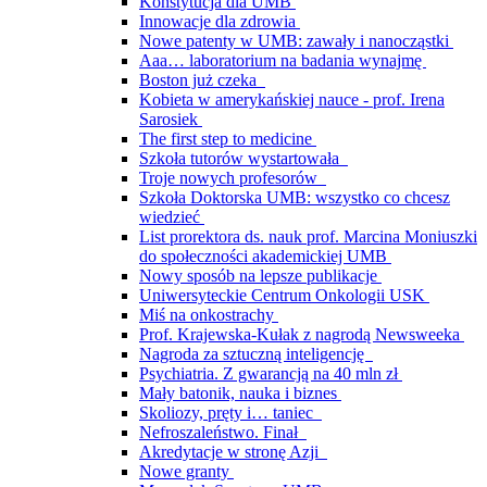
Konstytucja dla UMB
Innowacje dla zdrowia
Nowe patenty w UMB: zawały i nanocząstki
Aaa… laboratorium na badania wynajmę
Boston już czeka
Kobieta w amerykańskiej nauce - prof. Irena
Sarosiek
The first step to medicine
Szkoła tutorów wystartowała
Troje nowych profesorów
Szkoła Doktorska UMB: wszystko co chcesz
wiedzieć
List prorektora ds. nauk prof. Marcina Moniuszki
do społeczności akademickiej UMB
Nowy sposób na lepsze publikacje
Uniwersyteckie Centrum Onkologii USK
Miś na onkostrachy
Prof. Krajewska-Kułak z nagrodą Newsweeka
Nagroda za sztuczną inteligencję
Psychiatria. Z gwarancją na 40 mln zł
Mały batonik, nauka i biznes
Skoliozy, pręty i… taniec
Nefroszaleństwo. Finał
Akredytacje w stronę Azji
Nowe granty