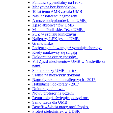
Fundusz stypendialny na I roku
Medycyna bez Perspektyw
10 lat temu AMB została UMB
Nasi absolwenci nagrodzeni
A może podyplomówka na UMB
Zjazd absolwentów UMB
Made in Podlaskie. Też z UMB
POZ w szpitalu klinicznym
Najlepszy LEK jest na UMB
Grantowisko
Pacjent symulowany już symuluje choroby
Kiedy naukowcy się ścigają
Doktorat na cztery sposoby
VII Zjazd absolwentów UMB w Nashville za
nami
Stomatolodzy UMB: mistrz
Szansa na niezwykły doktorat
Nagrody rektora dla najlepszych - 2017
Habilitacje i doktoraty - 2017
Doktoraty od nowa
Nowy profesor na uczelni
Reumatologia świętuje po trzykroć
Samo-rządź dla UMB
Benefis 45-lecia pracy prof. Popko
Protest pielęgniarek w UDSK