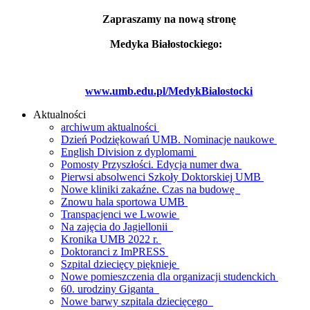
Zapraszamy na nową stronę
Medyka Białostockiego:
www.umb.edu.pl/MedykBialostocki
Aktualności
archiwum aktualności
Dzień Podziękowań UMB. Nominacje naukowe
English Division z dyplomami
Pomosty Przyszłości. Edycja numer dwa
Pierwsi absolwenci Szkoły Doktorskiej UMB
Nowe kliniki zakaźne. Czas na budowę
Znowu hala sportowa UMB
Transpacjenci we Lwowie
Na zajęcia do Jagiellonii
Kronika UMB 2022 r.
Doktoranci z ImPRESS
Szpital dziecięcy pięknieje
Nowe pomieszczenia dla organizacji studenckich
60. urodziny Giganta
Nowe barwy szpitala dziecięcego