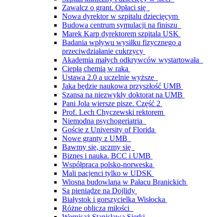
Zawalcz o grant. Opłaci się
Nowa dyrektor w szpitalu dziecięcym
Budowa centrum symulacji na finiszu
Marek Karp dyrektorem szpitala USK
Badania wpływu wysiłku fizycznego a
przeciwdziałanie cukrzycy
Akademia małych odkrywców wystartowała
Ciepłą chemią w raka
Ustawa 2.0 a uczelnie wyższe
Jaka będzie naukowa przyszłość UMB
Szansa na niezwykły doktorat na UMB
Pani Jola wiersze pisze. Część 2
Prof. Lech Chyczewski rektorem
Niemodna psychogeriatria
Goście z University of Florida
Nowe granty z UMB
Bawmy się, uczmy się
Biznes i nauka. BCC i UMB
Współpraca polsko-norweska
Mali pacjenci tylko w UDSK
Wiosna budowlana w Pałacu Branickich
Są pieniądze na Dojlidy
Białystok i gorszycielka Wisłocka
Różne oblicza miłości
Wernisaż Stanisława Sierki