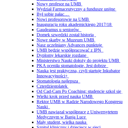
Nowy profesor na UMB
Wydział Farmaceutyczny a fundusze unijne
Był sobie pałac…
Nowi profesorowie na UMB
Inauguracja roku akademickiego 2017/18
Gaudeamus u seniorów
Domek szwedzki został historią
Nowe skarby w Muzeum UMB
Nasz uczelniany Advances punktuje
UMB będzie współpracować z IPN
Dyplomy lekarskie rozdane
Ministerstwo Nauki dołoży do projektu UMB
PKA oceniła stomatologię. Jest dobrze
Nauka jest praktyczna, czyli startuje Inkubator
Innowacyjności+
Stomatologia najlepsza
Czterdziestolatek
Od Cad-Cam Po Coaching: studencie szkol się
Wielki krok przed nauką UMB
Rektor UMB w Radzie Narodowego Kongresu
Nauki
UMB nawiązał współpracę z Uniwersytetem
Medycznym w Banja Luce
Mały student, wielka nauka
Szpital kliniczny i dziecięcy w sieci