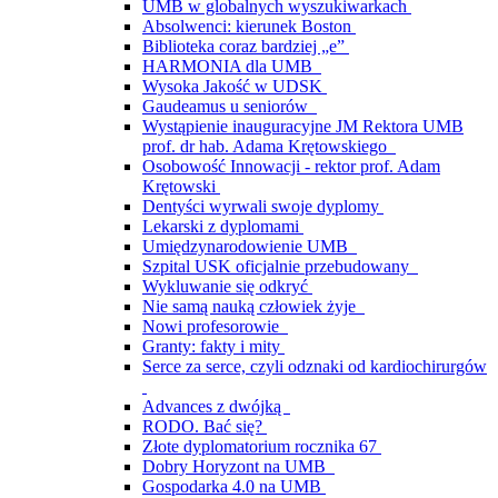
UMB w globalnych wyszukiwarkach
Absolwenci: kierunek Boston
Biblioteka coraz bardziej „e”
HARMONIA dla UMB
Wysoka Jakość w UDSK
Gaudeamus u seniorów
Wystąpienie inauguracyjne JM Rektora UMB
prof. dr hab. Adama Krętowskiego
Osobowość Innowacji - rektor prof. Adam
Krętowski
Dentyści wyrwali swoje dyplomy
Lekarski z dyplomami
Umiędzynarodowienie UMB
Szpital USK oficjalnie przebudowany
Wykluwanie się odkryć
Nie samą nauką człowiek żyje
Nowi profesorowie
Granty: fakty i mity
Serce za serce, czyli odznaki od kardiochirurgów
Advances z dwójką
RODO. Bać się?
Złote dyplomatorium rocznika 67
Dobry Horyzont na UMB
Gospodarka 4.0 na UMB