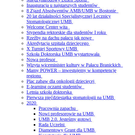
Inauguracja u najstarszych studentów
8 Zjazd Absolwentów AMB/UMB w Bostonie
20 lat działalności Specjalistycznej Lecznicy
Stomatologicznej UMB
Welcome Center wita
Stypendia rektorskie dla studentów I roku
Rzeźby na dachu pałacu jak nowe
Akredytacja szpitala dziecięcego
X Turniej Sportowy UMB
Szkoła Doktorska UMB wystartowała
Nowa profesor
Wizyta wiceminister kultury w Pałacu Branickich
Mamy POWER – inwestujemy w kompetencje
regionu
Plac zabaw dla onkologii dziecięcej
E-learning oczami studentów
Letnia szkoła doktorska
Pierwsza pięćdziesiątka stomatologii na UMB
2020
Pracownia zapachu
Nowi profesorowie na UMB
UMB 2.0. Jesteśmy gotowi
Rada Uczelni
Diamentowy Grant dla UMB