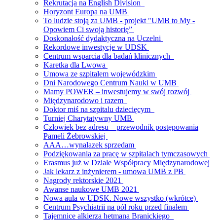
Rekrutacja na English Division
Horyzont Europa na UMB
To ludzie stoją za UMB - projekt "UMB to My -
Opowiem Ci swoją historię”
Doskonałość dydaktyczna na Uczelni
Rekordowe inwestycje w UDSK
Centrum wsparcia dla badań klinicznych
Karetka dla Lwowa
Umowa ze szpitalem wojewódzkim
Dni Narodowego Centrum Nauki w UMB
Mamy POWER – inwestujemy w swój rozwój
Międzynarodowo i razem
Doktor miś na szpitalu dziecięcym
Turniej Charytatywny UMB
Człowiek bez adresu – przewodnik postępowania
Pameli Żebrowskiej
AAA…wynalazek sprzedam
Podziękowania za pracę w szpitalach tymczasowych
Erasmus już w Dziale Współpracy Międzynarodowej
Jak lekarz z inżynierem - umowa UMB z PB
Nagrody rektorskie 2021
Awanse naukowe UMB 2021
Nowa aula w UDSK. Nowe wszystko (wkrótce)
Centrum Psychiatrii na pół roku przed finałem
Tajemnice alkierza hetmana Branickiego