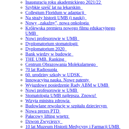
Inauguracja roku akademickiego 2021/22
Szybkie sześć lat na lekarskim
Collegium Floridum w adaptacji
Na straży historii UMB (i nauki)
Nowy „zakaźny”, nowa onkologia
Królewska premiera nowego filmu edukacyjnego
UMB
Nowi profesorowie w UMB
Dyplomatorium stomatologii
Dyplomatorium 2020
Bank wiedzy w budowie
THE UMB. Ranking
Centrum Obrazowania Molekularnego
70 lat Radiosupła
60. urodziny szkoły w UDSK
Innowacyjna nauka. Nowe patenty
Wyjazdowe posiedzenie Rady ABM w UMB
Nowi profesorowie w UMB
Stomatologia UMB najlepsza. Znowu!
Wizyta ministra zdrowia
Budowlane rewolucje w szpitalu dziecięcym
Nowa prezes PTD
Pałacowy lifting wnętrz
Dzwon Zwycięzcy
10 lat Muzeum Historii Medycyny i Farmacji UMB