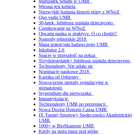
Marszałek Senatu w UMB
Wiosna jest kobietą
Niezwykłe badania historii ekipy z WNoZ
Quo vadis UMB
30-latek. Jubileusz szpitala dziecięcego
Czepkowanie na WNoZ
Otwarta nauka w praktyce. O co chodzi?
Nagrody rektorskie 2018
Mapa potencjału badawczego UMB
Inkubator 2.0
Spacer w przeszłość na pokaz
Trzydziestolatek+ Jubileusz szpitala dziecięcego
Technotalenty: Nie udało się
Nominacje naukowe 2018
Karetka od Orkiestry
Nowoczesne metody symulacyjne w
stomatologii
Stypendium dla pierwszaka
Immatrykulacje
Technotalenty UMB po prezentacji
Nowa Doctor Honoris Causa UMB
IX Turniej Sportowy Społeczności Akademickiej
UMB
1000+ w BioSkanerze UMB
Kiedy na stażu masz pod górkę