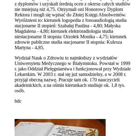
z dyplomów i uzyskali średnią ocen z okresu całych studiów
nie mniejszą niż 4,75. Otrzymali oni Honorowy Dyplom
Rektora i mogli się wpisać do Złotej Księgi Absolwentów.
Wyróżnieni to: kierunek logopedia z fonoaudiologią studia
stacjonarne II stopień: Szabałaj Paulina - 4,80; Małyska
Magdalena - 4,80; kierunek elektroradiologia studia
niestacjonarne II stopnia: Orzołek Monika - 4,75; kierunek
zdrowie publiczne studia stacjonarne II stopnia: Kulesza
Martyna - 4,85.
Wydział Nauk o Zdrowiu to najmłodszy z wydziałów
Uniwersytetu Medycznego w Białymstoku. Powstał w 1999
r. jako Oddział Pielęgniarstwa i funkcjonował przy Wydziale
Lekarskim. W 2003 r. stał się już samodzielny, a w 2008 r.
przyjął obecną nazwę. Pracuje tam ok. 170 nauczycieli
akademickich, a na ośmiu kierunkach studiuje ok. 1,8 tys.
osób.
bdc