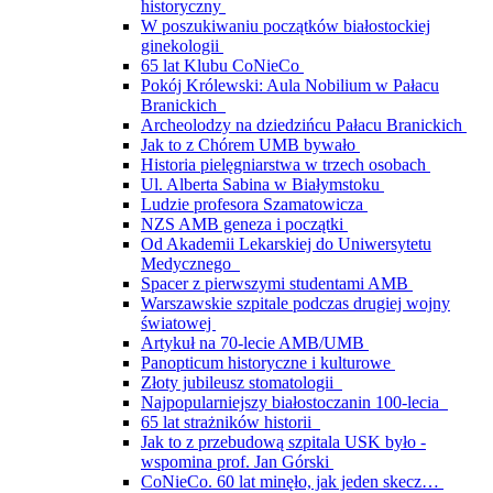
historyczny
W poszukiwaniu początków białostockiej
ginekologii
65 lat Klubu CoNieCo
Pokój Królewski: Aula Nobilium w Pałacu
Branickich
Archeolodzy na dziedzińcu Pałacu Branickich
Jak to z Chórem UMB bywało
Historia pielęgniarstwa w trzech osobach
Ul. Alberta Sabina w Białymstoku
Ludzie profesora Szamatowicza
NZS AMB geneza i początki
Od Akademii Lekarskiej do Uniwersytetu
Medycznego
Spacer z pierwszymi studentami AMB
Warszawskie szpitale podczas drugiej wojny
światowej
Artykuł na 70-lecie AMB/UMB
Panopticum historyczne i kulturowe
Złoty jubileusz stomatologii
Najpopularniejszy białostoczanin 100-lecia
65 lat strażników historii
Jak to z przebudową szpitala USK było -
wspomina prof. Jan Górski
CoNieCo. 60 lat minęło, jak jeden skecz…