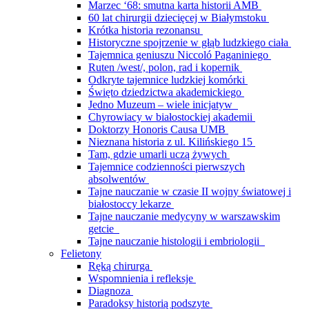
Marzec ‘68: smutna karta historii AMB
60 lat chirurgii dziecięcej w Białymstoku
Krótka historia rezonansu
Historyczne spojrzenie w głąb ludzkiego ciała
Tajemnica geniuszu Niccoló Paganiniego
Ruten /west/, polon, rad i kopernik
Odkryte tajemnice ludzkiej komórki
Święto dziedzictwa akademickiego
Jedno Muzeum – wiele inicjatyw
Chyrowiacy w białostockiej akademii
Doktorzy Honoris Causa UMB
Nieznana historia z ul. Kilińskiego 15
Tam, gdzie umarli uczą żywych
Tajemnice codzienności pierwszych
absolwentów
Tajne nauczanie w czasie II wojny światowej i
białostoccy lekarze
Tajne nauczanie medycyny w warszawskim
getcie
Tajne nauczanie histologii i embriologii
Felietony
Ręką chirurga
Wspomnienia i refleksje
Diagnoza
Paradoksy historią podszyte