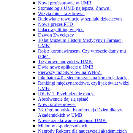
Nowi profesorowie w UMB
Stomatologia UMB najlepsza. Znowu!
Wizyta ministra zdrowia
Budowlane rewolucje w szpitalu dziecięcym
Nowa prezes PTD
Pałacowy lifting wnętrz
Dzwon Zwycięzcy
10 lat Muzeum Historii Medycyny i Farmacji
UMB
Rok z koronawirusem. Czy wreszcie damy mu
radę?
Trzy nowe budynki w UMB
Dwie nowe aplikacje o UMB
Pierwszy raz SKN-ów na WNoZ
Inkubator 4.0 - siedem szans na komercjalizację
Rankingi międzynarodowe, czyli jak świat widzi
UMB
IDUB11. Przebudzenie mocy
Absolwencie daj się spisać
Nowi profesorowie
28. Ogólnopolska Konferencja Dziennikarzy
Akademickich w UMB
Nowe oznakowanie campusu UMB
Milion w e-podręcznikach
Nagrody Rektora dla nauczycieli akademickich