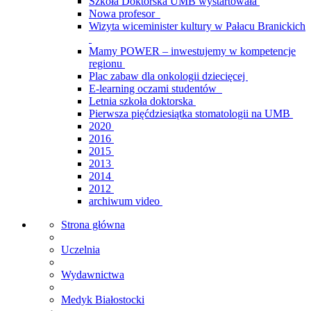
Szkoła Doktorska UMB wystartowała
Nowa profesor
Wizyta wiceminister kultury w Pałacu Branickich
Mamy POWER – inwestujemy w kompetencje
regionu
Plac zabaw dla onkologii dziecięcej
E-learning oczami studentów
Letnia szkoła doktorska
Pierwsza pięćdziesiątka stomatologii na UMB
2020
2016
2015
2013
2014
2012
archiwum video
Strona główna
Uczelnia
Wydawnictwa
Medyk Białostocki