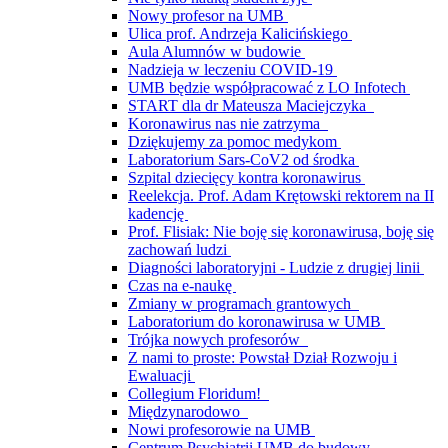
Nowy profesor na UMB
Ulica prof. Andrzeja Kalicińskiego
Aula Alumnów w budowie
Nadzieja w leczeniu COVID-19
UMB będzie współpracować z LO Infotech
START dla dr Mateusza Maciejczyka
Koronawirus nas nie zatrzyma
Dziękujemy za pomoc medykom
Laboratorium Sars-CoV2 od środka
Szpital dziecięcy kontra koronawirus
Reelekcja. Prof. Adam Krętowski rektorem na II
kadencję
Prof. Flisiak: Nie boję się koronawirusa, boję się
zachowań ludzi
Diagności laboratoryjni - Ludzie z drugiej linii
Czas na e-naukę
Zmiany w programach grantowych
Laboratorium do koronawirusa w UMB
Trójka nowych profesorów
Z nami to proste: Powstał Dział Rozwoju i
Ewaluacji
Collegium Floridum!
Międzynarodowo
Nowi profesorowie na UMB
Centrum Psychiatrii UMB do budowy