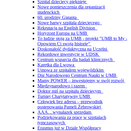
Szpital dziecięcy pięknieje
Nowe pomieszczenia dla organizacji
studenckich
60. urodziny Giganta
Nowe barwy szpitala dziecięcego
Rekrutacja na English Division
Horyzont Europa na UMB
To ludzie stoją za UMB - projekt "UMB to My -
Opowiem Ci swoją historię”
Doskonałość dydaktyczna na Uczelni
Rekordowe inwestycje w UDSK
Centrum wsparcia dla badań klinicznych
Karetka dla Lwowa
Umowa ze szpitalem wojewódzkim
Dni Narodowego Centrum Nauki w UMB
Mamy POWER – inwestujemy w swój rozwój
Międzynarodowo i razem
Doktor miś na szpitalu dziecięcym
Turniej Charytatywny UMB
Człowiek bez adresu – przewodnik
postępowania Pameli Żebrowskiej
AAA…wynalazek sprzedam
Podziękowania za pracę w szpitalach
tymczasowych
Erasmus już w Dziale Współpracy