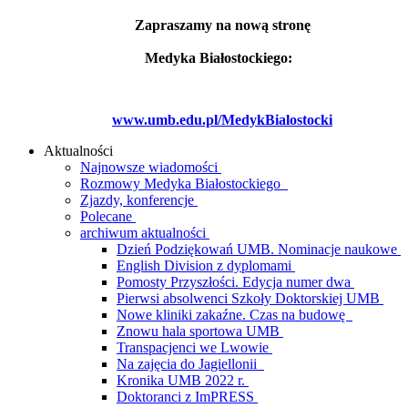
Zapraszamy na nową stronę
Medyka Białostockiego:
www.umb.edu.pl/MedykBialostocki
Aktualności
Najnowsze wiadomości
Rozmowy Medyka Białostockiego
Zjazdy, konferencje
Polecane
archiwum aktualności
Dzień Podziękowań UMB. Nominacje naukowe
English Division z dyplomami
Pomosty Przyszłości. Edycja numer dwa
Pierwsi absolwenci Szkoły Doktorskiej UMB
Nowe kliniki zakaźne. Czas na budowę
Znowu hala sportowa UMB
Transpacjenci we Lwowie
Na zajęcia do Jagiellonii
Kronika UMB 2022 r.
Doktoranci z ImPRESS