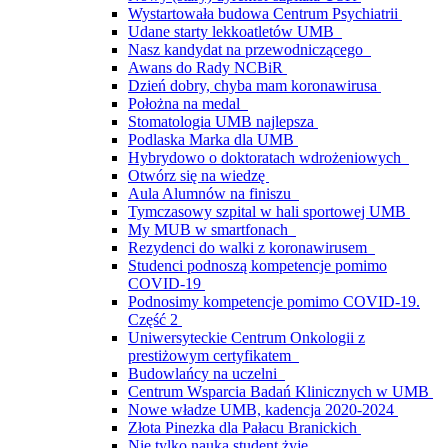
Wystartowała budowa Centrum Psychiatrii
Udane starty lekkoatletów UMB
Nasz kandydat na przewodniczącego
Awans do Rady NCBiR
Dzień dobry, chyba mam koronawirusa
Położna na medal
Stomatologia UMB najlepsza
Podlaska Marka dla UMB
Hybrydowo o doktoratach wdrożeniowych
Otwórz się na wiedzę
Aula Alumnów na finiszu
Tymczasowy szpital w hali sportowej UMB
My MUB w smartfonach
Rezydenci do walki z koronawirusem
Studenci podnoszą kompetencje pomimo
COVID-19
Podnosimy kompetencje pomimo COVID-19.
Część 2
Uniwersyteckie Centrum Onkologii z
prestiżowym certyfikatem
Budowlańcy na uczelni
Centrum Wsparcia Badań Klinicznych w UMB
Nowe władze UMB, kadencja 2020-2024
Złota Pinezka dla Pałacu Branickich
Nie tylko nauką student żyje