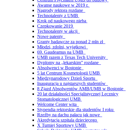
Awanse naukowe w 2019 r.
Nagrody rektora rozdane
Technotalenty z UMB
Krok od naukowego nieba
Czepkowanie 2019
Technotalenty w akcji
Nowe patenty
Granty badawcze za ponad 2 mln zł
Młodzi, zdolni, wyjątkowi
69. Gaudeamus na UMB
UMB razem z Texas Tech University
Dyplomy na „lekarskim” rozdane
Absolwenci w Bostonie
5 lat Centrum Kosmetologii UMB
Międzynarodowy Dzień Sportu
Inauguracja u najstarszych studentów
8 Zjazd Absolwentów AMB/UMB w Bostonie
20 lat działalności Specjalistycznej Lecznicy
Stomatologicznej UMB
Welcome Center wita
Stypendia rektorskie dla studentów I roku
Rzeźby na dachu pałacu jak nowe
Akredytacja szpitala dziecięcego
X Turniej Sportowy UMB