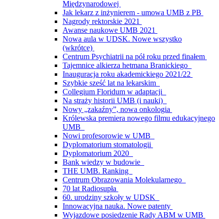
Międzynarodowej
Jak lekarz z inżynierem - umowa UMB z PB
Nagrody rektorskie 2021
Awanse naukowe UMB 2021
Nowa aula w UDSK. Nowe wszystko
(wkrótce)
Centrum Psychiatrii na pół roku przed finałem
Tajemnice alkierza hetmana Branickiego
Inauguracja roku akademickiego 2021/22
Szybkie sześć lat na lekarskim
Collegium Floridum w adaptacji
Na straży historii UMB (i nauki)
Nowy „zakaźny”, nowa onkologia
Królewska premiera nowego filmu edukacyjnego
UMB
Nowi profesorowie w UMB
Dyplomatorium stomatologii
Dyplomatorium 2020
Bank wiedzy w budowie
THE UMB. Ranking
Centrum Obrazowania Molekularnego
70 lat Radiosupła
60. urodziny szkoły w UDSK
Innowacyjna nauka. Nowe patenty
Wyjazdowe posiedzenie Rady ABM w UMB