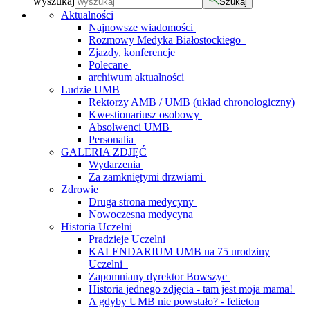
wyszukaj
Szukaj
Aktualności
Najnowsze wiadomości
Rozmowy Medyka Białostockiego
Zjazdy, konferencje
Polecane
archiwum aktualności
Ludzie UMB
Rektorzy AMB / UMB (układ chronologiczny)
Kwestionariusz osobowy
Absolwenci UMB
Personalia
GALERIA ZDJĘĆ
Wydarzenia
Za zamkniętymi drzwiami
Zdrowie
Druga strona medycyny
Nowoczesna medycyna
Historia Uczelni
Pradzieje Uczelni
KALENDARIUM UMB na 75 urodziny
Uczelni
Zapomniany dyrektor Bowszyc
Historia jednego zdjęcia - tam jest moja mama!
A gdyby UMB nie powstało? - felieton