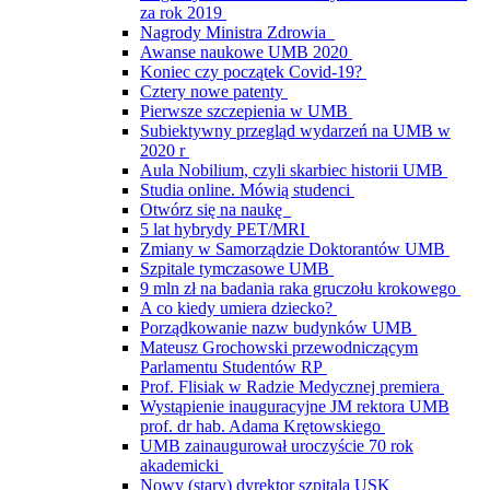
za rok 2019
Nagrody Ministra Zdrowia
Awanse naukowe UMB 2020
Koniec czy początek Covid-19?
Cztery nowe patenty
Pierwsze szczepienia w UMB
Subiektywny przegląd wydarzeń na UMB w
2020 r
Aula Nobilium, czyli skarbiec historii UMB
Studia online. Mówią studenci
Otwórz się na naukę
5 lat hybrydy PET/MRI
Zmiany w Samorządzie Doktorantów UMB
Szpitale tymczasowe UMB
9 mln zł na badania raka gruczołu krokowego
A co kiedy umiera dziecko?
Porządkowanie nazw budynków UMB
Mateusz Grochowski przewodniczącym
Parlamentu Studentów RP
Prof. Flisiak w Radzie Medycznej premiera
Wystąpienie inauguracyjne JM rektora UMB
prof. dr hab. Adama Krętowskiego
UMB zainaugurował uroczyście 70 rok
akademicki
Nowy (stary) dyrektor szpitala USK