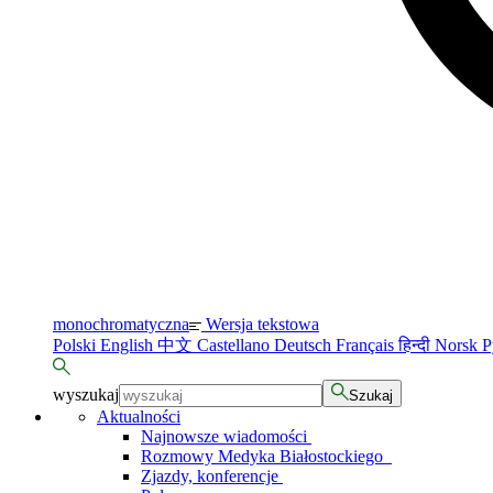
monochromatyczna
Wersja tekstowa
Polski
English
中文
Castellano
Deutsch
Français
हिन्दी
Norsk
Р
wyszukaj
Szukaj
Aktualności
Najnowsze wiadomości
Rozmowy Medyka Białostockiego
Zjazdy, konferencje