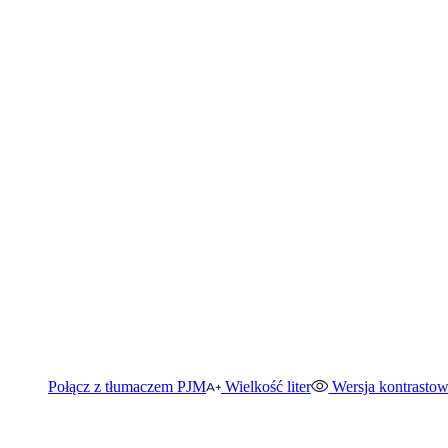
Połącz z tłumaczem PJM
Wielkość liter
Wersja kontrasto