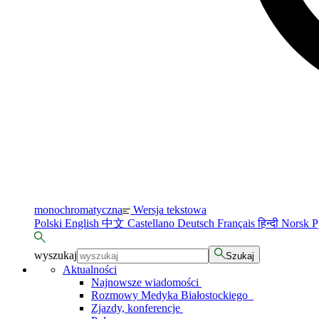
monochromatyczna
Wersja tekstowa
Polski
English
中文
Castellano
Deutsch
Français
हिन्दी
Norsk
Р
wyszukaj
Szukaj
Aktualności
Najnowsze wiadomości
Rozmowy Medyka Białostockiego
Zjazdy, konferencje