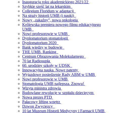
Inauguracja roku akademickiego 2021/22
Szybkie sześć lat na lekarskim
Collegium Floridum w adaptacji
Na straży historii UMB (i nauki)
Nowy „zakaźny”, nowa onkologia
Królewska premiera nowego filmu edukacyjnego
UMB
Nowi profesorowie w UMB
Dyplomatorium stomatologii
Dyplomatorium 2020
Bank wiedzy w budowie
THE UMB. Ranking
Centrum Obrazowania Molekularnego
70 lat Radiosupła
60. urodziny szkoły w UDSK
Innowacyjna nauka. Nowe patenty
Wyjazdowe posiedzenie Rady ABM w UMB
Nowi profesorowie w UMB
Stomatologia UMB najlepsza. Znowu!
Wizyta ministra zdrowia
Budowlane rewolucje w szpitalu dziecięcym
Nowa prezes PTD
Pałacowy lifting wnętrz
Dzwon Zwycięzcy
10 lat Muzeum Historii Medycyny i Farmacji UMB