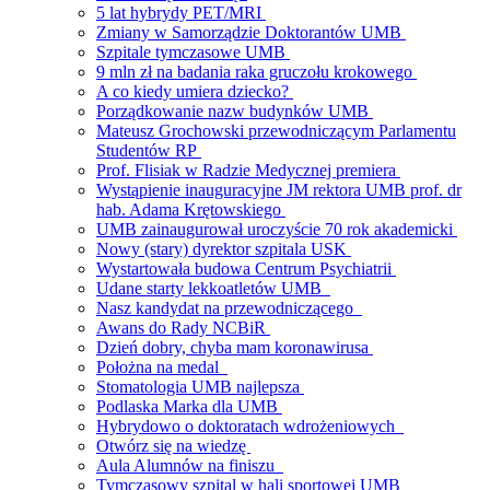
5 lat hybrydy PET/MRI
Zmiany w Samorządzie Doktorantów UMB
Szpitale tymczasowe UMB
9 mln zł na badania raka gruczołu krokowego
A co kiedy umiera dziecko?
Porządkowanie nazw budynków UMB
Mateusz Grochowski przewodniczącym Parlamentu
Studentów RP
Prof. Flisiak w Radzie Medycznej premiera
Wystąpienie inauguracyjne JM rektora UMB prof. dr
hab. Adama Krętowskiego
UMB zainaugurował uroczyście 70 rok akademicki
Nowy (stary) dyrektor szpitala USK
Wystartowała budowa Centrum Psychiatrii
Udane starty lekkoatletów UMB
Nasz kandydat na przewodniczącego
Awans do Rady NCBiR
Dzień dobry, chyba mam koronawirusa
Położna na medal
Stomatologia UMB najlepsza
Podlaska Marka dla UMB
Hybrydowo o doktoratach wdrożeniowych
Otwórz się na wiedzę
Aula Alumnów na finiszu
Tymczasowy szpital w hali sportowej UMB