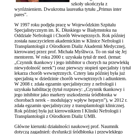
szkoły ukończyła z
wyróżnieniem. Dwukrotna laureatka tytułu „Primus inter
pares”.
W 1997 roku podjęła pracę w Wojewódzkim Szpitalu
Specjalistycznym im. K. Dłuskiego w Białymstoku na
Oddziale Nefrologii i Chorób Wewnętrznych. Rok później
została nauczycielem akademickim w Klinice Nefrologii i
Transplantologii z Ośrodkiem Dializ Akademii Medycznej,
kierowanej przez prof. Michała Myśliwca. To on stał się Jej
mentorem. W roku 2000 r. uzyskała tytuł dr med. (temat:
„Czynnik tkankowy i jego inhibitor u chorych na przewlekłą
niewydolność nerek”) oraz pierwszy stopień specjalisty i tytuł
lekarza chorób wewnętrznych. Cztery lata później była już
specjalistą w dziedzinie chorób wewnętrznych i adiunktem.
W 2008 r. zdała egzamin specjalistyczny z nefrologii i
uzyskała habilitację (tytuł rozprawy: „Czynnik tkankowy i
jego inhibitor jako markery uszkodzenia śródbłonka w
chorobach nerek – modulujący wpływ heparyn”), w 2012 r.
zdała egzamin specjalistyczny z transplantologii klinicznej.
Rok później była już kierownikiem I Kliniki Nefrologii i
Transplantologii z Ośrodkiem Dializ UMB.
Główne kierunki działalności naukowej prof. Naumnik
dotyczą zagadnień: dysfunkcji śródbłonka i przewlekłego