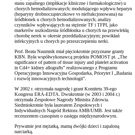
stanu zapalnego (implikacje kliniczne i farmakologiczne) u
chorych hemodializowanych; modulującego wpływu heparyn
(heparyny drobnocząsteczkowe vs niefrakcjonowana) na
śródbłonek u chorych hemodializowanych; analizy
czynników wpływających na stężenie TF i TFPI, jako
markerów uszkodzenia śródbłonka u chorych na przewlekłą
chorobę nerek w okresie przeddializacyjnym; powikłań
infekcyjnych u chorych po przeszczepieniu nerki.
Prof. Beata Naumnik miał pięciokrotnie przyznane granty
KBN. Była współwykonawcą projektu POMOST pt. „The
significance of pattern of tissue injury and platelet activation
in Cd4+ kidney allografts” realizowanego z Programu
Operacyjnego Innowacyjna Gospodarka, Priorytet I „Badania
i rozwój innowacyjnych technologii”.
W 2002 r. otrzymała nagrodę i grant Komitetu 39-ego
Kongresu ERA-EDTA. Dwukrotnie (w 2003 i 2004 r.)
otrzymała Zespołowe Nagrody Ministra Zdrowia.
Siedmiokrotnie była laureatem Zespołowych i
Indywidualnych Nagród Rektora AMB/UMB. Jest także
recenzentem czasopism o zasięgu międzynarodowym.
Prywatnie jest mężatką, mamą dwójki dzieci i zapaloną
narciarką.