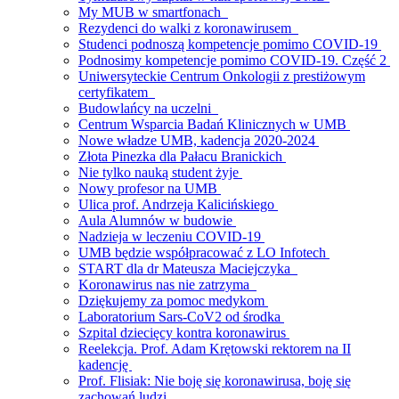
My MUB w smartfonach
Rezydenci do walki z koronawirusem
Studenci podnoszą kompetencje pomimo COVID-19
Podnosimy kompetencje pomimo COVID-19. Część 2
Uniwersyteckie Centrum Onkologii z prestiżowym
certyfikatem
Budowlańcy na uczelni
Centrum Wsparcia Badań Klinicznych w UMB
Nowe władze UMB, kadencja 2020-2024
Złota Pinezka dla Pałacu Branickich
Nie tylko nauką student żyje
Nowy profesor na UMB
Ulica prof. Andrzeja Kalicińskiego
Aula Alumnów w budowie
Nadzieja w leczeniu COVID-19
UMB będzie współpracować z LO Infotech
START dla dr Mateusza Maciejczyka
Koronawirus nas nie zatrzyma
Dziękujemy za pomoc medykom
Laboratorium Sars-CoV2 od środka
Szpital dziecięcy kontra koronawirus
Reelekcja. Prof. Adam Krętowski rektorem na II
kadencję
Prof. Flisiak: Nie boję się koronawirusa, boję się
zachowań ludzi