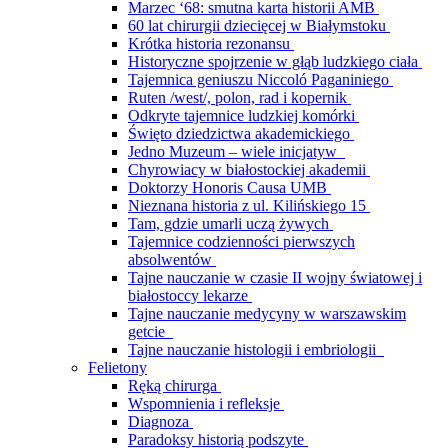
Marzec ‘68: smutna karta historii AMB
60 lat chirurgii dziecięcej w Białymstoku
Krótka historia rezonansu
Historyczne spojrzenie w głąb ludzkiego ciała
Tajemnica geniuszu Niccoló Paganiniego
Ruten /west/, polon, rad i kopernik
Odkryte tajemnice ludzkiej komórki
Święto dziedzictwa akademickiego
Jedno Muzeum – wiele inicjatyw
Chyrowiacy w białostockiej akademii
Doktorzy Honoris Causa UMB
Nieznana historia z ul. Kilińskiego 15
Tam, gdzie umarli uczą żywych
Tajemnice codzienności pierwszych
absolwentów
Tajne nauczanie w czasie II wojny światowej i
białostoccy lekarze
Tajne nauczanie medycyny w warszawskim
getcie
Tajne nauczanie histologii i embriologii
Felietony
Ręką chirurga
Wspomnienia i refleksje
Diagnoza
Paradoksy historią podszyte