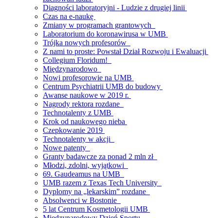
Diagności laboratoryjni - Ludzie z drugiej linii
Czas na e-naukę
Zmiany w programach grantowych
Laboratorium do koronawirusa w UMB
Trójka nowych profesorów
Z nami to proste: Powstał Dział Rozwoju i Ewaluacji
Collegium Floridum!
Międzynarodowo
Nowi profesorowie na UMB
Centrum Psychiatrii UMB do budowy
Awanse naukowe w 2019 r.
Nagrody rektora rozdane
Technotalenty z UMB
Krok od naukowego nieba
Czepkowanie 2019
Technotalenty w akcji
Nowe patenty
Granty badawcze za ponad 2 mln zł
Młodzi, zdolni, wyjątkowi
69. Gaudeamus na UMB
UMB razem z Texas Tech University
Dyplomy na „lekarskim” rozdane
Absolwenci w Bostonie
5 lat Centrum Kosmetologii UMB
Międzynarodowy Dzień Sportu