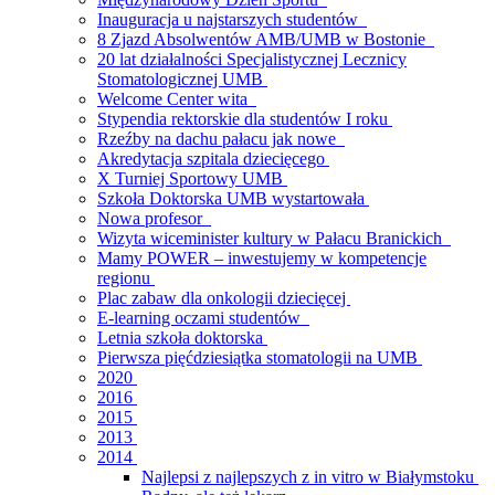
Inauguracja u najstarszych studentów
8 Zjazd Absolwentów AMB/UMB w Bostonie
20 lat działalności Specjalistycznej Lecznicy
Stomatologicznej UMB
Welcome Center wita
Stypendia rektorskie dla studentów I roku
Rzeźby na dachu pałacu jak nowe
Akredytacja szpitala dziecięcego
X Turniej Sportowy UMB
Szkoła Doktorska UMB wystartowała
Nowa profesor
Wizyta wiceminister kultury w Pałacu Branickich
Mamy POWER – inwestujemy w kompetencje
regionu
Plac zabaw dla onkologii dziecięcej
E-learning oczami studentów
Letnia szkoła doktorska
Pierwsza pięćdziesiątka stomatologii na UMB
2020
2016
2015
2013
2014
Najlepsi z najlepszych z in vitro w Białymstoku