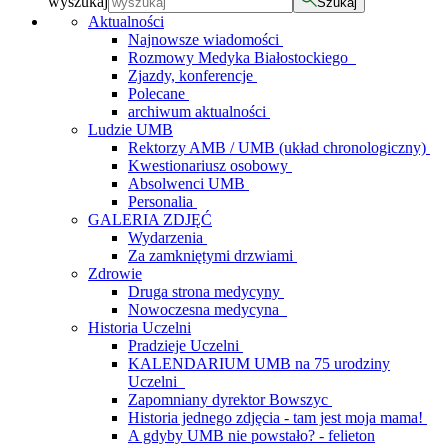
wyszukaj
Szukaj
Aktualności
Najnowsze wiadomości
Rozmowy Medyka Białostockiego
Zjazdy, konferencje
Polecane
archiwum aktualności
Ludzie UMB
Rektorzy AMB / UMB (układ chronologiczny)
Kwestionariusz osobowy
Absolwenci UMB
Personalia
GALERIA ZDJĘĆ
Wydarzenia
Za zamkniętymi drzwiami
Zdrowie
Druga strona medycyny
Nowoczesna medycyna
Historia Uczelni
Pradzieje Uczelni
KALENDARIUM UMB na 75 urodziny
Uczelni
Zapomniany dyrektor Bowszyc
Historia jednego zdjęcia - tam jest moja mama!
A gdyby UMB nie powstało? - felieton