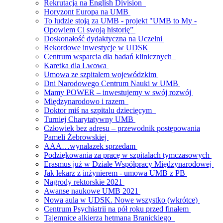
Rekrutacja na English Division
Horyzont Europa na UMB
To ludzie stoją za UMB - projekt "UMB to My -
Opowiem Ci swoją historię”
Doskonałość dydaktyczna na Uczelni
Rekordowe inwestycje w UDSK
Centrum wsparcia dla badań klinicznych
Karetka dla Lwowa
Umowa ze szpitalem wojewódzkim
Dni Narodowego Centrum Nauki w UMB
Mamy POWER – inwestujemy w swój rozwój
Międzynarodowo i razem
Doktor miś na szpitalu dziecięcym
Turniej Charytatywny UMB
Człowiek bez adresu – przewodnik postępowania
Pameli Żebrowskiej
AAA…wynalazek sprzedam
Podziękowania za pracę w szpitalach tymczasowych
Erasmus już w Dziale Współpracy Międzynarodowej
Jak lekarz z inżynierem - umowa UMB z PB
Nagrody rektorskie 2021
Awanse naukowe UMB 2021
Nowa aula w UDSK. Nowe wszystko (wkrótce)
Centrum Psychiatrii na pół roku przed finałem
Tajemnice alkierza hetmana Branickiego