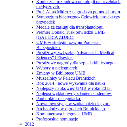
Konieczna rozbudowa onkologii na uczelniach
medycznych
Prof. Alina Midro z nagrodą za pomoc chorym
Sympozjum bioetyczne- Człowiek, projekt czy
przypadek
Medale za zasługi dla transplantologii
Premier Donald Tusk odwiedził UMB
[GALERIA ZDJĘĆ]
UMB w strategii rozwoju Podlasia i
Białegostoku
Prestiżowy związek: „Advances in Medical
Sciences” i Elsevier
Prestiżowe nagrody dla szpitala klinicznego
Wybory u pielęgniarek
Zmiany w Bibliotece UMB
Muzealnicy w Pałacu Branickich
Rok 2014 - nowe wyzwania dla nauki
Najlepszy naukowiec UMB w roku 2013
Najlepsi wykładowcy zdaniem studentów
Pani doktor pielęgniarka
Nowa inwestycja w szpitalu dziecięcym
Archeolodzy w ogrodach Branickiego
Komputerowa integracja UMB
Profesorskie nominacje
2012