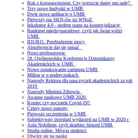
Rok z koronawirusem. Czy wreszcie damy mu radę?
Trzy nowe budynki w UMB
Dwie nowe aplikacje o UMB
Pierwszy raz SKN-ów na WNoZ
Inkubator 4.0 - siedem szans na komercjalizację
Rankingi międzynarodowe, czyli jak świat widzi
UMB
IDUB11. Przebudzenie mocy
Absolwencie daj się spisać
Nowi profesorowie
28. Ogólnopolska Konferencja Dziennikarzy
Akademickich w UMB
Nowe oznakowanie campusu UMB
Milion w e-podręcznikach
Nagrody Rektora dla nauczycieli akademickich za rok
2019
Nagrody Ministra Zdrowia
Awanse naukowe UMB 2020
Koniec czy początek Covid-19?
Cztery nowe patenty
Pierwsze szczepienia w UMB
Subiektywny przegląd wydarzeń na UMB w 2020 r
Aula Nobilium, czyli skarbiec historii UMB
Studia online. Mówią studenci
Otwórz się na naukę