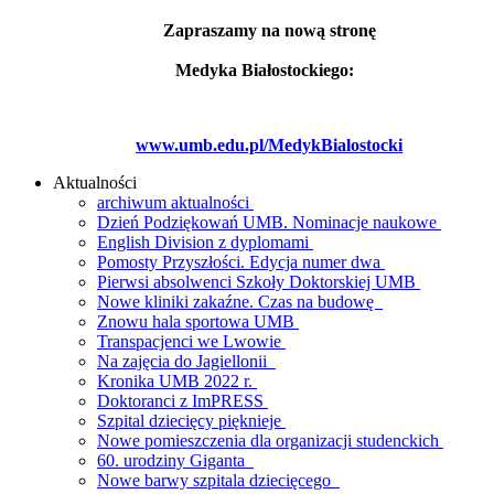
Zapraszamy na nową stronę
Medyka Białostockiego:
www.umb.edu.pl/MedykBialostocki
Aktualności
archiwum aktualności
Dzień Podziękowań UMB. Nominacje naukowe
English Division z dyplomami
Pomosty Przyszłości. Edycja numer dwa
Pierwsi absolwenci Szkoły Doktorskiej UMB
Nowe kliniki zakaźne. Czas na budowę
Znowu hala sportowa UMB
Transpacjenci we Lwowie
Na zajęcia do Jagiellonii
Kronika UMB 2022 r.
Doktoranci z ImPRESS
Szpital dziecięcy pięknieje
Nowe pomieszczenia dla organizacji studenckich
60. urodziny Giganta
Nowe barwy szpitala dziecięcego