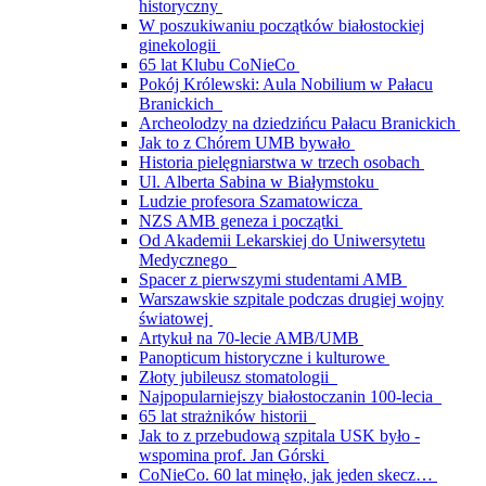
historyczny
W poszukiwaniu początków białostockiej
ginekologii
65 lat Klubu CoNieCo
Pokój Królewski: Aula Nobilium w Pałacu
Branickich
Archeolodzy na dziedzińcu Pałacu Branickich
Jak to z Chórem UMB bywało
Historia pielęgniarstwa w trzech osobach
Ul. Alberta Sabina w Białymstoku
Ludzie profesora Szamatowicza
NZS AMB geneza i początki
Od Akademii Lekarskiej do Uniwersytetu
Medycznego
Spacer z pierwszymi studentami AMB
Warszawskie szpitale podczas drugiej wojny
światowej
Artykuł na 70-lecie AMB/UMB
Panopticum historyczne i kulturowe
Złoty jubileusz stomatologii
Najpopularniejszy białostoczanin 100-lecia
65 lat strażników historii
Jak to z przebudową szpitala USK było -
wspomina prof. Jan Górski
CoNieCo. 60 lat minęło, jak jeden skecz…