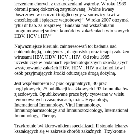
leczeniem chorych z uszkodzeniami wątroby. W roku 1989
obronił pracę doktorską zatytułowaną „Wolne kwasy
tłuszczowe w osoczu i trójglicerydy w surowicy krwi w
encefalopatii i śpiączce wątrobowej”. W roku 2007 otrzymał
tytuł dr hab. za rozprawę ”Badania nad wskaźnikami
programowanej śmierci komórki w zakażeniach wirusowych
HBV, HCV i HIV”.
Najważniejsze kierunki zainteresowań to: badania nad
epidemiologią, patogenezą, diagnostyką oraz terapią zakażeń
wirusami HBV, HDV, HCV i HIV
.
Od roku 1985
uczestniczył w badaniach epidemiologicznych określających
występowanie zakażeń HBV, HDV i HIV u alkoholików i
osób przyjmujących środki odurzające drogą dożylną.
Jest współautorem 87 prac oryginalnych, 30 prac
poglądowych, 25 publikacji książkowych i 92 komunikatów
zjazdowych. Opublikowane prace były cytowane w wielu
renomowanych czasopismach, m.in.: Hepatology,
International Immunology, Viral Immunology,
Immunopharmacology and Immunotoxicology, International
Immunology, Therapy.
Trzykrotnie był kierownikiem specjalizacji II stopnia lekarzy
kształcących się w zakresie chorób zakaźnych. Trzykrotnie