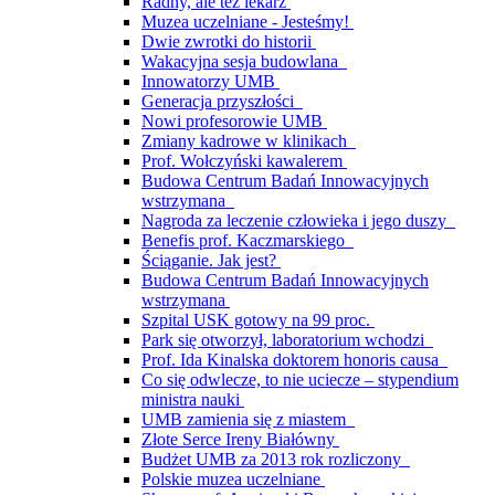
Radny, ale też lekarz
Muzea uczelniane - Jesteśmy!
Dwie zwrotki do historii
Wakacyjna sesja budowlana
Innowatorzy UMB
Generacja przyszłości
Nowi profesorowie UMB
Zmiany kadrowe w klinikach
Prof. Wołczyński kawalerem
Budowa Centrum Badań Innowacyjnych
wstrzymana
Nagroda za leczenie człowieka i jego duszy
Benefis prof. Kaczmarskiego
Ściąganie. Jak jest?
Budowa Centrum Badań Innowacyjnych
wstrzymana
Szpital USK gotowy na 99 proc.
Park się otworzył, laboratorium wchodzi
Prof. Ida Kinalska doktorem honoris causa
Co się odwlecze, to nie uciecze – stypendium
ministra nauki
UMB zamienia się z miastem
Złote Serce Ireny Białówny
Budżet UMB za 2013 rok rozliczony
Polskie muzea uczelniane