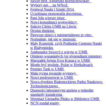
Skwer prof. Agnieszki Borzuchowskiej
Wybory naj… na WNoZ
Festiwal Nauki i Sztuki 2014
Uczelniana monografia doceniona
Pani Jola wiersze pisze
Nowi konsultanci wojewódzcy
Sukces Chóru UMB na Litwie
Design thinking
Pierwsze dzieci z ministerialnego in vitro
Normalnie, jak nie w muzeum
Mały Kopernik, czyli Podlaskie Centrum Nauki
w Białymstoku
Ambasador Szwecji z wizytą w UMB
Ośmioro wspaniałych (ze stypendiami ministra)
Marszałek Sejmu Ewa Kopacz w UMB
Mogło być groźnie. Pożar w Herkulesach
Premier Tusk w UMB
Mała rycina gwiazdą wystawy
Nowi profesorowie w UMB
Nowa dyrektor Białostockiego Parku Naukowo-
Technologicznego
Diagności laboratoryjni apelują o jednolite
standardy kształcenia
Wernisaż Gienadija Pitsko w Bibliotece UMB
NCN rozdał granty