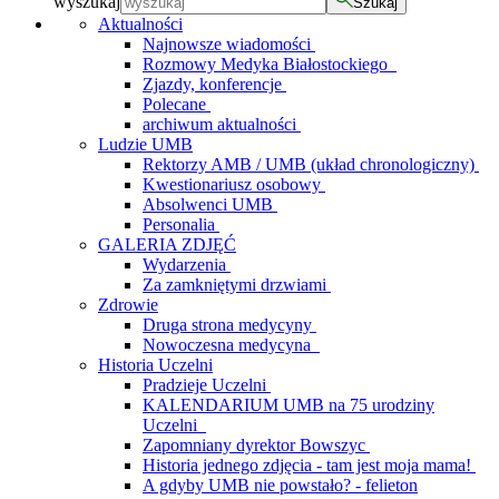
wyszukaj
Szukaj
Aktualności
Najnowsze wiadomości
Rozmowy Medyka Białostockiego
Zjazdy, konferencje
Polecane
archiwum aktualności
Ludzie UMB
Rektorzy AMB / UMB (układ chronologiczny)
Kwestionariusz osobowy
Absolwenci UMB
Personalia
GALERIA ZDJĘĆ
Wydarzenia
Za zamkniętymi drzwiami
Zdrowie
Druga strona medycyny
Nowoczesna medycyna
Historia Uczelni
Pradzieje Uczelni
KALENDARIUM UMB na 75 urodziny
Uczelni
Zapomniany dyrektor Bowszyc
Historia jednego zdjęcia - tam jest moja mama!
A gdyby UMB nie powstało? - felieton