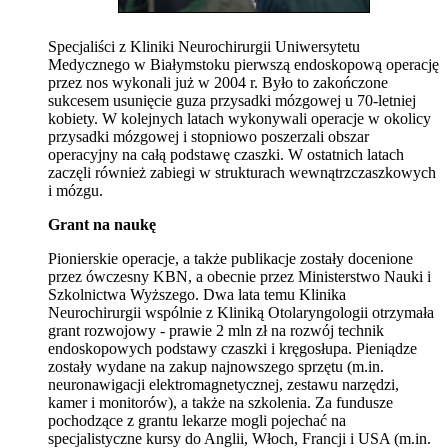
Specjaliści z Kliniki Neurochirurgii Uniwersytetu
Medycznego w Białymstoku pierwszą endoskopową operację
przez nos wykonali już w 2004 r. Było to zakończone
sukcesem usunięcie guza przysadki mózgowej u 70-letniej
kobiety. W kolejnych latach wykonywali operacje w okolicy
przysadki mózgowej i stopniowo poszerzali obszar
operacyjny na całą podstawę czaszki. W ostatnich latach
zaczęli również zabiegi w strukturach wewnątrzczaszkowych
i mózgu.
Grant na naukę
Pionierskie operacje, a także publikacje zostały docenione
przez ówczesny KBN, a obecnie przez Ministerstwo Nauki i
Szkolnictwa Wyższego. Dwa lata temu Klinika
Neurochirurgii wspólnie z Kliniką Otolaryngologii otrzymała
grant rozwojowy - prawie 2 mln zł na rozwój technik
endoskopowych podstawy czaszki i kręgosłupa. Pieniądze
zostały wydane na zakup najnowszego sprzętu (m.in.
neuronawigacji elektromagnetycznej, zestawu narzędzi,
kamer i monitorów), a także na szkolenia. Za fundusze
pochodzące z grantu lekarze mogli pojechać na
specjalistyczne kursy do Anglii, Włoch, Francji i USA (m.in.