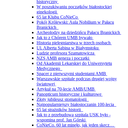
historyczny
W poszukiwaniu początków białostockiej
ginekologii
65 lat Klubu CoNieCo
Pokój Królewski: Aula Nobilium w Pałacu
Branickich
Archeolodzy na dziedzińcu Pałacu Branickich
Jak to z Chórem UMB bywało
Historia pielęgniarstwa w trzech osobach
Ul. Alberta Sabina w Białymstoku
Ludzie profesora Szamatowicza
NZS AMB geneza i początki
Od Akademii Lekarskiej do Uniwersytetu
Medycznego
Spacer z pierwszymi studentami AMB
Warszawskie szpitale podczas drugiej wojny
światowej
Artykuł na 70-lecie AMB/UMB
Panopticum historyczne i kulturowe
Złoty jubileusz stomatologii
Najpopularniejszy białostoczanin 100-lecia
65 lat strażników historii
Jak to z przebudową szpitala USK było -
wspomina prof. Jan Górski
CoNieCo. 60 lat minęło, jak jeden skecz…