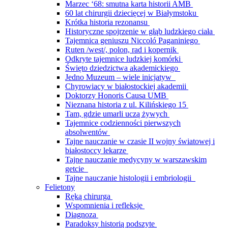
Marzec ‘68: smutna karta historii AMB
60 lat chirurgii dziecięcej w Białymstoku
Krótka historia rezonansu
Historyczne spojrzenie w głąb ludzkiego ciała
Tajemnica geniuszu Niccoló Paganiniego
Ruten /west/, polon, rad i kopernik
Odkryte tajemnice ludzkiej komórki
Święto dziedzictwa akademickiego
Jedno Muzeum – wiele inicjatyw
Chyrowiacy w białostockiej akademii
Doktorzy Honoris Causa UMB
Nieznana historia z ul. Kilińskiego 15
Tam, gdzie umarli uczą żywych
Tajemnice codzienności pierwszych
absolwentów
Tajne nauczanie w czasie II wojny światowej i
białostoccy lekarze
Tajne nauczanie medycyny w warszawskim
getcie
Tajne nauczanie histologii i embriologii
Felietony
Ręką chirurga
Wspomnienia i refleksje
Diagnoza
Paradoksy historią podszyte