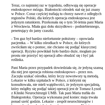
Teraz, co najmniej raz w tygodniu, odbywają się operacje
endoskopowe mózgu. Białostocki ośrodek stał się już znany
w Polsce. Coraz częściej trafiają tu chorzy nawet z odległych
regionów Polski, dla których operacja endoskopowa jest
jedynym ratunkiem. Przekonała się o tym 50-letnia pani Maria
z Wrocławia. Miała guz dołu skrzydłowo - podniebiennego,
penetrujący do jamy czaszki.
- Ten guz był bardzo niefortunnie położony – opowiada
pacjentka. – W kilku ośrodkach w Polsce, do których
zwróciłam się o pomoc, nie chciano się podjąć klasycznej
operacji. Ryzyko powikłań było bardzo duże, mogłam po
prostu nie przeżyć tej operacji albo obudzić się i być jak
roślinka.
Pani Maria przez przypadek dowiedziała się, że jedyną szansą
dla niej jest operacja robiona endoskopowo - przez nos.
Zaczęła szukać ośrodka, który leczy nowotwory tą metodą.
Lekarze w kilku szpitalach w Polsce, z którymi się
konsultowała, nie mieli wątpliwości, że jedynym specjalistą,
który mógłby się podjąć takiej operacji jest dr Tomasz Łysoń
z Kliniki Neurochirurgii UMB. Tak pani Maria trafiła do
Białegostoku. Operacja wykonana pod koniec maja trwała
ponad sześć godzin. Lekarze - zespół neurochirurgów i