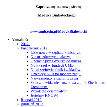
Zapraszamy na nową stronę
Medyka Białostockiego:
www.umb.edu.pl/MedykBialostocki
Aktualności
2012
Październik 2012
Idzie nowe w szpitalu klinicznym
Nie ma zdrowych palaczy
Operacje przez dziurkę od klucza
Nowy szef w fundacji UMB
Nowi szefowie klinik i zakładów
Dziecięcy SOR po modernizacji
Najważniejszy egzamin z życia
Sztuczne widzenie - rozmowa z prof. Eberhartem
Zrennerem
Wzrok dla ociemniałych
Jesteśmy KNOW!
listopad 2012
grudzień 2012