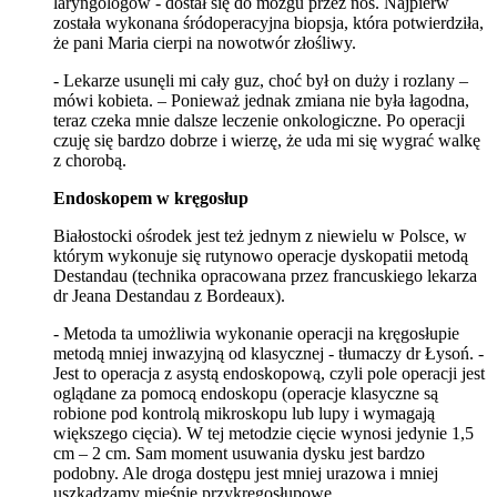
laryngologów - dostał się do mózgu przez nos. Najpierw
została wykonana śródoperacyjna biopsja, która potwierdziła,
że pani Maria cierpi na nowotwór złośliwy.
- Lekarze usunęli mi cały guz, choć był on duży i rozlany –
mówi kobieta. – Ponieważ jednak zmiana nie była łagodna,
teraz czeka mnie dalsze leczenie onkologiczne. Po operacji
czuję się bardzo dobrze i wierzę, że uda mi się wygrać walkę
z chorobą.
Endoskopem w kręgosłup
Białostocki ośrodek jest też jednym z niewielu w Polsce, w
którym wykonuje się rutynowo operacje dyskopatii metodą
Destandau (technika opracowana przez francuskiego lekarza
dr Jeana Destandau z Bordeaux).
- Metoda ta umożliwia wykonanie operacji na kręgosłupie
metodą mniej inwazyjną od klasycznej - tłumaczy dr Łysoń. -
Jest to operacja z asystą endoskopową, czyli pole operacji jest
oglądane za pomocą endoskopu (operacje klasyczne są
robione pod kontrolą mikroskopu lub lupy i wymagają
większego cięcia). W tej metodzie cięcie wynosi jedynie 1,5
cm – 2 cm. Sam moment usuwania dysku jest bardzo
podobny. Ale droga dostępu jest mniej urazowa i mniej
uszkadzamy mięśnie przykręgosłupowe.