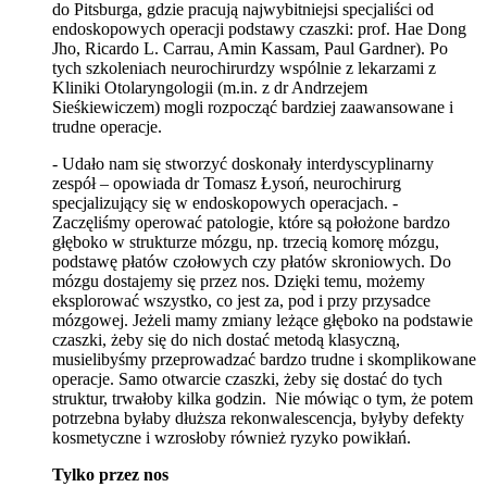
do Pitsburga, gdzie pracują najwybitniejsi specjaliści od
endoskopowych operacji podstawy czaszki: prof. Hae Dong
Jho, Ricardo L. Carrau, Amin Kassam, Paul Gardner). Po
tych szkoleniach neurochirurdzy wspólnie z lekarzami z
Kliniki Otolaryngologii (m.in. z dr Andrzejem
Sieśkiewiczem) mogli rozpocząć bardziej zaawansowane i
trudne operacje.
- Udało nam się stworzyć doskonały interdyscyplinarny
zespół – opowiada dr Tomasz Łysoń, neurochirurg
specjalizujący się w endoskopowych operacjach. -
Zaczęliśmy operować patologie, które są położone bardzo
głęboko w strukturze mózgu, np. trzecią komorę mózgu,
podstawę płatów czołowych czy płatów skroniowych. Do
mózgu dostajemy się przez nos. Dzięki temu, możemy
eksplorować wszystko, co jest za, pod i przy przysadce
mózgowej. Jeżeli mamy zmiany leżące głęboko na podstawie
czaszki, żeby się do nich dostać metodą klasyczną,
musielibyśmy przeprowadzać bardzo trudne i skomplikowane
operacje. Samo otwarcie czaszki, żeby się dostać do tych
struktur, trwałoby kilka godzin. Nie mówiąc o tym, że potem
potrzebna byłaby dłuższa rekonwalescencja, byłyby defekty
kosmetyczne i wzrosłoby również ryzyko powikłań.
Tylko przez nos