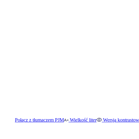
Połącz z tłumaczem PJM
Wielkość liter
Wersja kontrasto