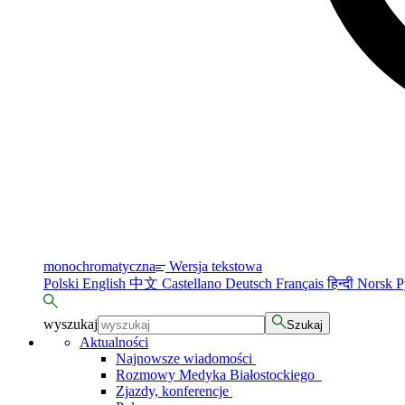
monochromatyczna
Wersja tekstowa
Polski
English
中文
Castellano
Deutsch
Français
हिन्दी
Norsk
Р
wyszukaj
Szukaj
Aktualności
Najnowsze wiadomości
Rozmowy Medyka Białostockiego
Zjazdy, konferencje