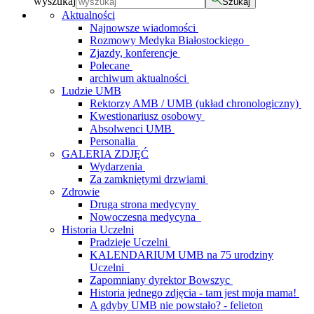
wyszukaj
Szukaj
Aktualności
Najnowsze wiadomości
Rozmowy Medyka Białostockiego
Zjazdy, konferencje
Polecane
archiwum aktualności
Ludzie UMB
Rektorzy AMB / UMB (układ chronologiczny)
Kwestionariusz osobowy
Absolwenci UMB
Personalia
GALERIA ZDJĘĆ
Wydarzenia
Za zamkniętymi drzwiami
Zdrowie
Druga strona medycyny
Nowoczesna medycyna
Historia Uczelni
Pradzieje Uczelni
KALENDARIUM UMB na 75 urodziny
Uczelni
Zapomniany dyrektor Bowszyc
Historia jednego zdjęcia - tam jest moja mama!
A gdyby UMB nie powstało? - felieton