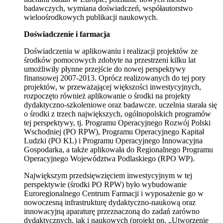
badawczych, wymiana doświadczeń, współautorstwo
wieloośrodkowych publikacji naukowych.
Doświadczenie i farmacja
Doświadczenia w aplikowaniu i realizacji projektów ze
środków pomocowych zdobyte na przestrzeni kilku lat
umożliwiły płynne przejście do nowej perspektywy
finansowej 2007-2013. Oprócz realizowanych do tej pory
projektów, w przeważającej większości inwestycyjnych,
rozpoczęto również aplikowanie o środki na projekty
dydaktyczno-szkoleniowe oraz badawcze. uczelnia starała się
o środki z trzech największych, ogólnopolskich programów
tej perspektywy, tj. Programu Operacyjnego Rozwój Polski
Wschodniej (PO RPW), Programu Operacyjnego Kapitał
Ludzki (PO KL) i Programu Operacyjnego Innowacyjna
Gospodarka, a także aplikowała do Regionalnego Programu
Operacyjnego Województwa Podlaskiego (RPO WP).
Największym przedsięwzięciem inwestycyjnym w tej
perspektywie (środki PO RPW) było wybudowanie
Euroregionalnego Centrum Farmacji i wyposażenie go w
nowoczesną infrastrukturę dydaktyczno-naukową oraz
innowacyjną aparaturę przeznaczoną do zadań zarówno
dydaktycznych, jak i naukowych (projekt pn. „Utworzenie