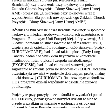
Pałacu Branickich (projekt pn. Restauracja Pałacu
Branickich), czy utworzenia bazy lokalowej dla potrzeb
Zakładu Chorób Przyzębia i Błony Śluzowej Jamy Ustnej
AMB (projekt pn. „Utworzenie bazy lokalowej wraz z
wyposażeniem dla potrzeb nowopowstałego Zakładu Chorób
Przyzębia i Błony Śluzowej Jamy Ustnej AMB”).
Również w tym okresie nasza uczelnia rozwinęła współpracę
naukową w międzynarodowych konsorcjach uczestnicząc w
Programie Ramowym Unii Europejskiej, który w swojej 5. i
6. edycji pozwolił na sfinansowanie badań z zakresu: usług
wspierających opiekunów rodzinnych osób starszych (projekt
EUROFAMCARE), badań nad rakiem płuca (Early Lung
Cancer), badań nad wysiłkiem fizycznym w kontekście
insulinooporności, otyłości i zespołu metabolicznego
(EXGENESIS), badań nad chorobami stanowiącymi
zagrożenie w zmieniającym się środowisku (EDEN). uczelnia
uczestniczyła również w projekcie dotyczącym profesjonalnej
opieki domowej (EURHOMAP), finansowanym ze środków
UE z programu działań wspólnoty w dziedzinie zdrowia
publicznego.
Projekty te przysporzyły uczelni środki w wysokości ponad
460 000 euro, jednak główne korzyści udziału w nich to
przede wszystkim nawiązanie współpracy z ośrodkami -
liderami badań w Europie, poznanie nowych metod