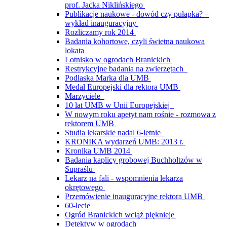
prof. Jacka Niklińskiego
Publikacje naukowe - dowód czy pułapka? –
wykład inauguracyjny
Rozliczamy rok 2014
Badania kohortowe, czyli świetna naukowa
lokata
Lotnisko w ogrodach Branickich
Restrykcyjne badania na zwierzętach
Podlaska Marka dla UMB
Medal Europejski dla rektora UMB
Marzyciele
10 lat UMB w Unii Europejskiej
W nowym roku apetyt nam rośnie - rozmowa z
rektorem UMB
Studia lekarskie nadal 6-letnie
KRONIKA wydarzeń UMB: 2013 r.
Kronika UMB 2014
Badania kaplicy grobowej Buchholtzów w
Supraślu
Lekarz na fali - wspomnienia lekarza
okrętowego
Przemówienie inauguracyjne rektora UMB
60-lecie
Ogród Branickich wciąż pięknieje
Detektyw w ogrodach