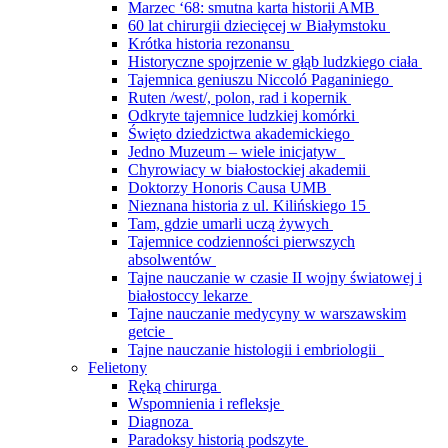
Marzec ‘68: smutna karta historii AMB
60 lat chirurgii dziecięcej w Białymstoku
Krótka historia rezonansu
Historyczne spojrzenie w głąb ludzkiego ciała
Tajemnica geniuszu Niccoló Paganiniego
Ruten /west/, polon, rad i kopernik
Odkryte tajemnice ludzkiej komórki
Święto dziedzictwa akademickiego
Jedno Muzeum – wiele inicjatyw
Chyrowiacy w białostockiej akademii
Doktorzy Honoris Causa UMB
Nieznana historia z ul. Kilińskiego 15
Tam, gdzie umarli uczą żywych
Tajemnice codzienności pierwszych
absolwentów
Tajne nauczanie w czasie II wojny światowej i
białostoccy lekarze
Tajne nauczanie medycyny w warszawskim
getcie
Tajne nauczanie histologii i embriologii
Felietony
Ręką chirurga
Wspomnienia i refleksje
Diagnoza
Paradoksy historią podszyte