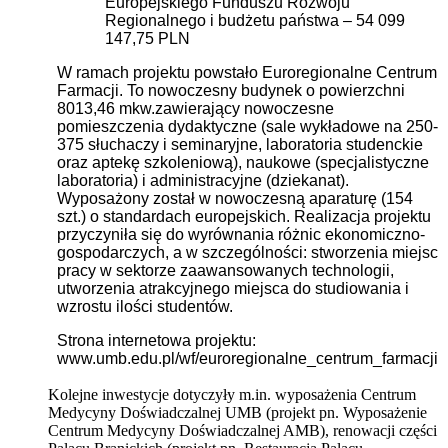
Europejskiego Funduszu Rozwoju
Regionalnego i budżetu państwa – 54 099
147,75 PLN
W ramach projektu powstało Euroregionalne Centrum
Farmacji. To nowoczesny budynek o powierzchni
8013,46 mkw.zawierający nowoczesne
pomieszczenia dydaktyczne (sale wykładowe na 250-
375 słuchaczy i seminaryjne, laboratoria studenckie
oraz aptekę szkoleniową), naukowe (specjalistyczne
laboratoria) i administracyjne (dziekanat).
Wyposażony został w nowoczesną aparaturę (154
szt.) o standardach europejskich. Realizacja projektu
przyczyniła się do wyrównania różnic ekonomiczno-
gospodarczych, a w szczególności: stworzenia miejsc
pracy w sektorze zaawansowanych technologii,
utworzenia atrakcyjnego miejsca do studiowania i
wzrostu ilości studentów.
Strona internetowa projektu:
www.umb.edu.pl/wf/euroregionalne_centrum_farmacji
Kolejne inwestycje dotyczyły m.in. wyposażenia Centrum
Medycyny Doświadczalnej UMB (projekt pn. Wyposażenie
Centrum Medycyny Doświadczalnej AMB), renowacji części