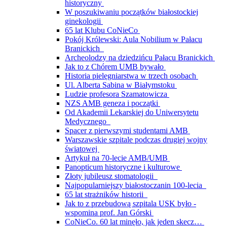
historyczny
W poszukiwaniu początków białostockiej
ginekologii
65 lat Klubu CoNieCo
Pokój Królewski: Aula Nobilium w Pałacu
Branickich
Archeolodzy na dziedzińcu Pałacu Branickich
Jak to z Chórem UMB bywało
Historia pielęgniarstwa w trzech osobach
Ul. Alberta Sabina w Białymstoku
Ludzie profesora Szamatowicza
NZS AMB geneza i początki
Od Akademii Lekarskiej do Uniwersytetu
Medycznego
Spacer z pierwszymi studentami AMB
Warszawskie szpitale podczas drugiej wojny
światowej
Artykuł na 70-lecie AMB/UMB
Panopticum historyczne i kulturowe
Złoty jubileusz stomatologii
Najpopularniejszy białostoczanin 100-lecia
65 lat strażników historii
Jak to z przebudową szpitala USK było -
wspomina prof. Jan Górski
CoNieCo. 60 lat minęło, jak jeden skecz…