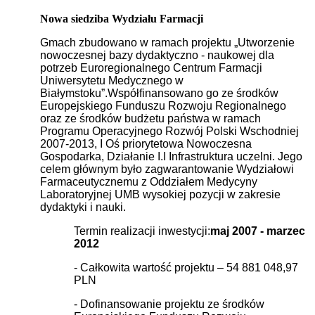
Nowa siedziba Wydziału Farmacji
Gmach zbudowano w ramach projektu „Utworzenie
nowoczesnej bazy dydaktyczno - naukowej dla
potrzeb Euroregionalnego Centrum Farmacji
Uniwersytetu Medycznego w
Białymstoku”.Współfinansowano go ze środków
Europejskiego Funduszu Rozwoju Regionalnego
oraz ze środków budżetu państwa w ramach
Programu Operacyjnego Rozwój Polski Wschodniej
2007-2013, I Oś priorytetowa Nowoczesna
Gospodarka, Działanie I.I Infrastruktura uczelni. Jego
celem głównym było zagwarantowanie Wydziałowi
Farmaceutycznemu z Oddziałem Medycyny
Laboratoryjnej UMB wysokiej pozycji w zakresie
dydaktyki i nauki.
Termin realizacji inwestycji:
maj 2007 - marzec
2012
- Całkowita wartość projektu – 54 881 048,97
PLN
- Dofinansowanie projektu ze środków