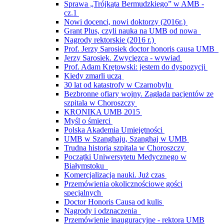
Sprawa „Trójkąta Bermudzkiego” w AMB -
cz.1
Nowi docenci, nowi doktorzy (2016r.)
Grant Plus, czyli nauka na UMB od nowa
Nagrody rektorskie (2016 r.)
Prof. Jerzy Sarosiek doctor honoris causa UMB
Jerzy Sarosiek. Zwycięzca - wywiad
Prof. Adam Krętowski: jestem do dyspozycji
Kiedy zmarli uczą
30 lat od katastrofy w Czarnobylu
Bezbronne ofiary wojny. Zagłada pacjentów ze
szpitala w Choroszczy
KRONIKA UMB 2015
Myśl o śmierci
Polska Akademia Umiejętności
UMB w Szanghaju, Szanghaj w UMB
Trudna historia szpitala w Choroszczy
Początki Uniwersytetu Medycznego w
Białymstoku
Komercjalizacja nauki. Już czas
Przemówienia okolicznościowe gości
specjalnych
Doctor Honoris Causa od kulis
Nagrody i odznaczenia
Przemówienie inauguracyjne - rektora UMB