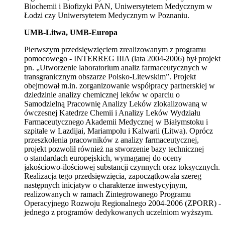
Biochemii i Biofizyki PAN, Uniwersytetem Medycznym w
Łodzi czy Uniwersytetem Medycznym w Poznaniu.
UMB-Litwa, UMB-Europa
Pierwszym przedsięwzięciem zrealizowanym z programu
pomocowego - INTERREG IIIA (lata 2004-2006) był projekt
pn. „Utworzenie laboratorium analiz farmaceutycznych w
transgranicznym obszarze Polsko-Litewskim”. Projekt
obejmował m.in. zorganizowanie współpracy partnerskiej w
dziedzinie analizy chemicznej leków w oparciu o
Samodzielną Pracownię Analizy Leków zlokalizowaną w
ówczesnej Katedrze Chemii i Analizy Leków Wydziału
Farmaceutycznego Akademii Medycznej w Białymstoku i
szpitale w Lazdijai, Mariampolu i Kalwarii (Litwa). Oprócz
przeszkolenia pracowników z analizy farmaceutycznej,
projekt pozwolił również na stworzenie bazy technicznej
o standardach europejskich, wymaganej do oceny
jakościowo-ilościowej substancji czynnych oraz toksycznych.
Realizacja tego przedsięwzięcia, zapoczątkowała szereg
następnych inicjatyw o charakterze inwestycyjnym,
realizowanych w ramach Zintegrowanego Programu
Operacyjnego Rozwoju Regionalnego 2004-2006 (ZPORR) -
jednego z programów dedykowanych uczelniom wyższym.