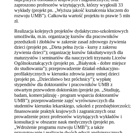
zaproszono profesorów wizytujących, którzy wygłosili 33
wykłady (projekt pn. „Wyższa jakość kształcenia kluczem do
rozwoju UMB”). Całkowita wartość projektu to prawie 5 mln
zł.
Realizacja kolejnych projektów dydaktyczno-szkoleniowych
umożliwiła, m.in. organizację kursów dla pracowników
przedszkoli i żłobków w zakresie zasad zdrowego żywienia
dzieci (projekt pn. „Dieta pełna życia - kursy z zakresu
żywienia dzieci”); organizację kursów fakultatywnych dla
maturzystów i seminariów dla nauczycieli trzynastu Liceów
Ogólnokształcących (projekt pn. „Białystok - dobre miejsce
do studiowania”); przeprowadzenie działań edukacyjno-
profilaktycznych w kierunku zdrowia jamy ustnej dzieci
(projekt pn. „Dzieciństwo bez próchnicy”); wypłatę
stypendiów dla doktorantów i pracowników UMB z
otwartym przewodem doktorskim (projekt pn. „Studiuję,
badam, komercjalizuję - program wsparcia doktorantów
UMB”); przeprowadzenie zajęć wyrównawczych dla
studentów kierunku lekarskiego, szkoleń z przedsiębiorczości;
finansowanie praktyk krajowych i zagranicznych oraz
prowadzenie przez profesorów wizytujących wykładów i
konsultacji w obszarze nauk medycznych (projekt pn.
„Wdrożenie programu rozwoju UMB”); a także
przygotowanie i realizację dwóch edycji anglojęzycznych