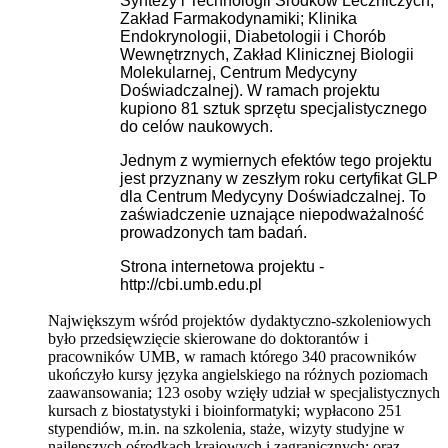
Syntezy i Technologii Środków Leczniczych,
Zakład Farmakodynamiki; Klinika
Endokrynologii, Diabetologii i Chorób
Wewnętrznych, Zakład Klinicznej Biologii
Molekularnej, Centrum Medycyny
Doświadczalnej). W ramach projektu
kupiono 81 sztuk sprzętu specjalistycznego
do celów naukowych.
Jednym z wymiernych efektów tego projektu
jest przyznany w zeszłym roku certyfikat GLP
dla Centrum Medycyny Doświadczalnej. To
zaświadczenie uznające niepodważalność
prowadzonych tam badań.
Strona internetowa projektu -
http://cbi.umb.edu.pl
Największym wśród projektów dydaktyczno-szkoleniowych
było przedsięwzięcie skierowane do doktorantów i
pracowników UMB, w ramach którego 340 pracowników
ukończyło kursy języka angielskiego na różnych poziomach
zaawansowania; 123 osoby wzięły udział w specjalistycznych
kursach z biostatystyki i bioinformatyki; wypłacono 251
stypendiów, m.in. na szkolenia, staże, wizyty studyjne w
najlepszych ośrodkach krajowych i zagranicznych; oraz