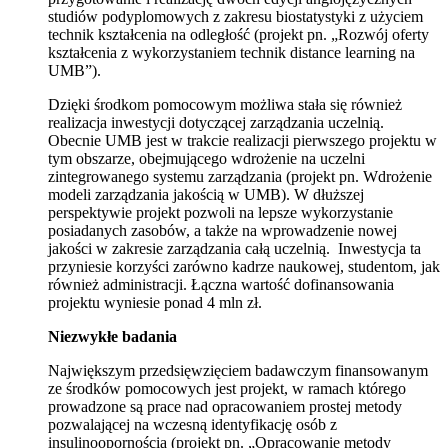
studiów podyplomowych z zakresu biostatystyki z użyciem
technik kształcenia na odległość (projekt pn. „Rozwój oferty
kształcenia z wykorzystaniem technik distance learning na
UMB”).
Dzięki środkom pomocowym możliwa stała się również
realizacja inwestycji dotyczącej zarządzania uczelnią.
Obecnie UMB jest w trakcie realizacji pierwszego projektu w
tym obszarze, obejmującego wdrożenie na uczelni
zintegrowanego systemu zarządzania (projekt pn. Wdrożenie
modeli zarządzania jakością w UMB). W dłuższej
perspektywie projekt pozwoli na lepsze wykorzystanie
posiadanych zasobów, a także na wprowadzenie nowej
jakości w zakresie zarządzania całą uczelnią. Inwestycja ta
przyniesie korzyści zarówno kadrze naukowej, studentom, jak
również administracji. Łączna wartość dofinansowania
projektu wyniesie ponad 4 mln zł.
Niezwykłe badania
Największym przedsięwzięciem badawczym finansowanym
ze środków pomocowych jest projekt, w ramach którego
prowadzone są prace nad opracowaniem prostej metody
pozwalającej na wczesną identyfikację osób z
insulinoopornością (projekt pn. „Opracowanie metody