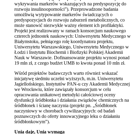
wykrywania markerów wskazujących na predyspozycję do
rozwoju insulinooporności”). Przeprowadzone badania
umożliwią wytypowanie markerów świadczących o
predyspozycjach do rozwoju zaburzeń metabolicznych, co
może stanowić niezwykle ważny element ich profilaktyki.
Projekt jest realizowany w ramach konsorcjum naukowego
czterech jednostek naukowych: Uniwersytetu Medycznego w
Białymstoku, pełniącego rolę koordynatora projektu,
Uniwersytetu Warszawskiego, Uniwersytetu Medycznego w
Łodzi i Instytutu Biochemii i Biofizyki Polskiej Akademii
Nauk w Warszawie. Dofinansowanie projektu wynosi ponad
19 mln zł, z czego budżet UMB to kwota ponad 10 mln zł.
Wśród projektów badawczych warto również wskazać
inicjatywę siedmiu uczelni wyższych, m.in. Uniwersytetu
Jagiellońskiego, Instytutów PAN-u czy Akademii Medycznej
we Wrocławiu, które zawiązały konsorcjum w celu
opracowania unikatowej metodyki całościowej oceny
dysfunkcji śródbłonka i działania związków chemicznych na
śródbłonek i ścianę naczynia (projekt pn. „Śródbłonek
naczyniowy w chorobach cywilizacyjnych: od badań
poznawczych do oferty innowacyjnego leku o działaniu
śródbłonkowym”).
Unia daje, Unia wymaga