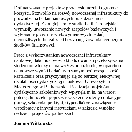
Dofinansowanie projektów przyniosło uczelni ogromne
korzyści. Pozwoliło na rozwój nowoczesnej infrastruktury do
prowadzenia badań naukowych oraz działalności
dydaktycznej. Z drugiej strony środki Unii Europejskiej
wymusiły utworzenie nowych zespołów badawczych i
wykonanie przez nie wielowymiarowych badań,
niemożliwych do realizacji bez zaangażowania tego rzędu
środków finansowych.
Praca z wykorzystaniem nowoczesnej infrastruktury
naukowej dała możliwość aktualizowania i przekazywania
studentom wiedzy na najwyższym poziomie, w oparciu o
najnowsze wyniki badań, tym samym podnosząc jakość
kształcenia oraz przyczyniając się do bardziej efektywnej
działalności dydaktycznej i naukowej Uniwersytetu
Medycznego w Białymstoku. Realizacja projektów
dydaktyczno-szkoleniowych wpłynęła m.in. na wzrost
potencjału uczelni poprzez rozszerzenie oferty edukacyjnej
(kursy, szkolenia, praktyki, stypendia) oraz nawiązanie
współpracy z innymi instytucjami w zakresie wspólnej
realizacji projektów partnerskich.
Joanna Witkowska