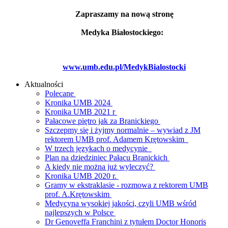
Zapraszamy na nową stronę
Medyka Białostockiego:
www.umb.edu.pl/MedykBialostocki
Aktualności
Polecane
Kronika UMB 2024
Kronika UMB 2021 r
Pałacowe piętro jak za Branickiego
Szczepmy się i żyjmy normalnie – wywiad z JM
rektorem UMB prof. Adamem Krętowskim
W trzech językach o medycynie
Plan na dziedziniec Pałacu Branickich
A kiedy nie można już wyleczyć?
Kronika UMB 2020 r.
Gramy w ekstraklasie - rozmowa z rektorem UMB
prof. A.Krętowskim
Medycyna wysokiej jakości, czyli UMB wśród
najlepszych w Polsce
Dr Genoveffa Franchini z tytułem Doctor Honoris