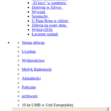
„El loco” w sombrero
Dentysta w Afryce
Wywiad
Szeptuchy
U Pana Boga w chórze
Zdjęcia na wagę złota
Wybory2016
Łączenie szpitali
Strona główna
Uczelnia
Wydawnictwa
Medyk Białostocki
Aktualności
Polecane
archiwum
10 lat UMB w Unii Europejskiej