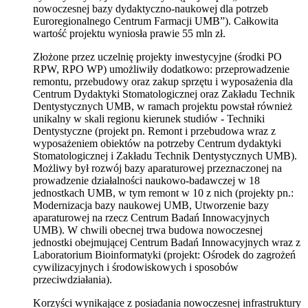
nowoczesnej bazy dydaktyczno-naukowej dla potrzeb
Euroregionalnego Centrum Farmacji UMB”). Całkowita
wartość projektu wyniosła prawie 55 mln zł.
Złożone przez uczelnię projekty inwestycyjne (środki PO
RPW, RPO WP) umożliwiły dodatkowo: przeprowadzenie
remontu, przebudowy oraz zakup sprzętu i wyposażenia dla
Centrum Dydaktyki Stomatologicznej oraz Zakładu Technik
Dentystycznych UMB, w ramach projektu powstał również
unikalny w skali regionu kierunek studiów - Techniki
Dentystyczne (projekt pn. Remont i przebudowa wraz z
wyposażeniem obiektów na potrzeby Centrum dydaktyki
Stomatologicznej i Zakładu Technik Dentystycznych UMB).
Możliwy był rozwój bazy aparaturowej przeznaczonej na
prowadzenie działalności naukowo-badawczej w 18
jednostkach UMB, w tym remont w 10 z nich (projekty pn.:
Modernizacja bazy naukowej UMB, Utworzenie bazy
aparaturowej na rzecz Centrum Badań Innowacyjnych
UMB). W chwili obecnej trwa budowa nowoczesnej
jednostki obejmującej Centrum Badań Innowacyjnych wraz z
Laboratorium Bioinformatyki (projekt: Ośrodek do zagrożeń
cywilizacyjnych i środowiskowych i sposobów
przeciwdziałania).
Korzyści wynikające z posiadania nowoczesnej infrastruktury