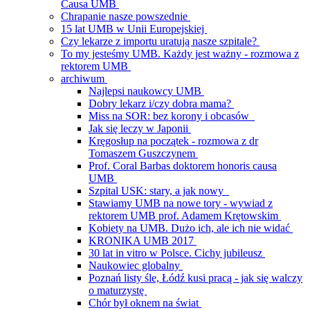
Causa UMB
Chrapanie nasze powszednie
15 lat UMB w Unii Europejskiej
Czy lekarze z importu uratują nasze szpitale?
To my jesteśmy UMB. Każdy jest ważny - rozmowa z
rektorem UMB
archiwum
Najlepsi naukowcy UMB
Dobry lekarz i/czy dobra mama?
Miss na SOR: bez korony i obcasów
Jak się leczy w Japonii
Kręgosłup na początek - rozmowa z dr
Tomaszem Guszczynem
Prof. Coral Barbas doktorem honoris causa
UMB
Szpital USK: stary, a jak nowy
Stawiamy UMB na nowe tory - wywiad z
rektorem UMB prof. Adamem Krętowskim
Kobiety na UMB. Dużo ich, ale ich nie widać
KRONIKA UMB 2017
30 lat in vitro w Polsce. Cichy jubileusz
Naukowiec globalny
Poznań listy śle, Łódź kusi pracą - jak się walczy
o maturzystę
Chór był oknem na świat