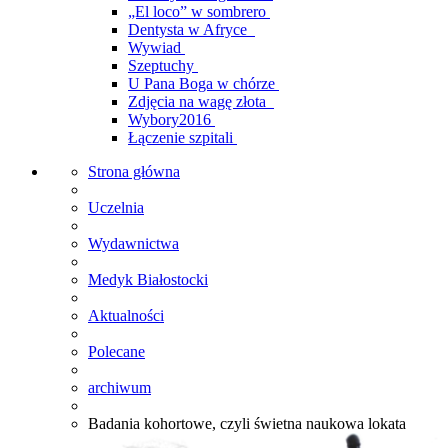
„El loco” w sombrero
Dentysta w Afryce
Wywiad
Szeptuchy
U Pana Boga w chórze
Zdjęcia na wagę złota
Wybory2016
Łączenie szpitali
Strona główna
Uczelnia
Wydawnictwa
Medyk Białostocki
Aktualności
Polecane
archiwum
Badania kohortowe, czyli świetna naukowa lokata