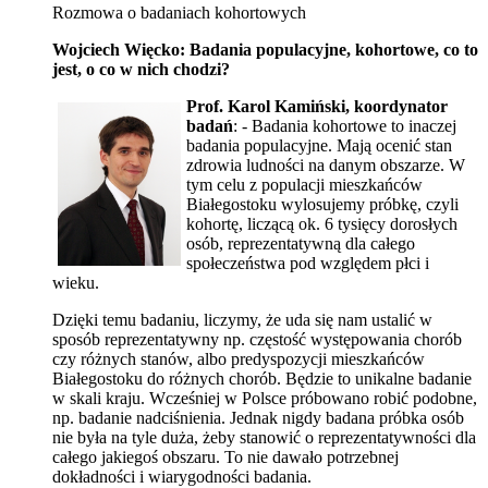
Rozmowa o badaniach kohortowych
Wojciech Więcko: Badania populacyjne, kohortowe, co to
jest, o co w nich chodzi?
Prof. Karol Kamiński, koordynator
badań
: - Badania kohortowe to inaczej
badania populacyjne. Mają ocenić stan
zdrowia ludności na danym obszarze. W
tym celu z populacji mieszkańców
Białegostoku wylosujemy próbkę, czyli
kohortę, liczącą ok. 6 tysięcy dorosłych
osób, reprezentatywną dla całego
społeczeństwa pod względem płci i
wieku.
Dzięki temu badaniu, liczymy, że uda się nam ustalić w
sposób reprezentatywny np. częstość występowania chorób
czy różnych stanów, albo predyspozycji mieszkańców
Białegostoku do różnych chorób. Będzie to unikalne badanie
w skali kraju. Wcześniej w Polsce próbowano robić podobne,
np. badanie nadciśnienia. Jednak nigdy badana próbka osób
nie była na tyle duża, żeby stanowić o reprezentatywności dla
całego jakiegoś obszaru. To nie dawało potrzebnej
dokładności i wiarygodności badania.