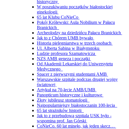
historyczny
W poszukiwaniu początków białostockiej
ginekologii
65 lat Klubu CoNieCo
Pokój Królewski: Aula Nobilium w Pałacu
Branickich
Archeolodzy na dziedzińcu Pałacu Branickich
Jak to z Chórem UMB bywało
Historia pielęgniarstwa w trzech osobach
Ul. Alberta Sabina w Białymstoku
Ludzie profesora Szamatowicza
NZS AMB geneza i początki
Od Akademii Lekarskiej do Uniwersytetu
Medycznego
Spacer z pierwszymi studentami AMB
Warszawskie szpitale podczas drugiej wojny
światowej
Artykuł na 70-lecie AMB/UMB
Panopticum historyczne i kulturowe
Złoty jubileusz stomatologii
Najpopularniejszy białostoczanin 100-lecia
65 lat strażników historii
Jak to z przebudową szpitala USK było -
wspomina prof. Jan Górski
CoNieCo. 60 lat minęło, jak jeden skecz…