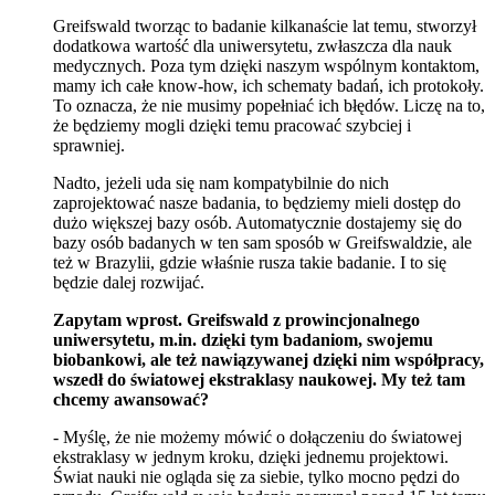
Greifswald tworząc to badanie kilkanaście lat temu, stworzył
dodatkowa wartość dla uniwersytetu, zwłaszcza dla nauk
medycznych. Poza tym dzięki naszym wspólnym kontaktom,
mamy ich całe know-how, ich schematy badań, ich protokoły.
To oznacza, że nie musimy popełniać ich błędów. Liczę na to,
że będziemy mogli dzięki temu pracować szybciej i
sprawniej.
Nadto, jeżeli uda się nam kompatybilnie do nich
zaprojektować nasze badania, to będziemy mieli dostęp do
dużo większej bazy osób. Automatycznie dostajemy się do
bazy osób badanych w ten sam sposób w Greifswaldzie, ale
też w Brazylii, gdzie właśnie rusza takie badanie. I to się
będzie dalej rozwijać.
Zapytam wprost. Greifswald z prowincjonalnego
uniwersytetu, m.in. dzięki tym badaniom, swojemu
biobankowi, ale też nawiązywanej dzięki nim współpracy,
wszedł do światowej ekstraklasy naukowej. My też tam
chcemy awansować?
- Myślę, że nie możemy mówić o dołączeniu do światowej
ekstraklasy w jednym kroku, dzięki jednemu projektowi.
Świat nauki nie ogląda się za siebie, tylko mocno pędzi do