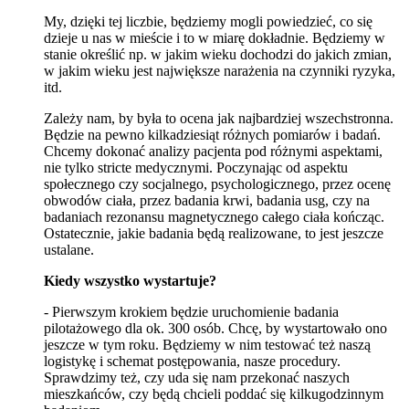
My, dzięki tej liczbie, będziemy mogli powiedzieć, co się
dzieje u nas w mieście i to w miarę dokładnie. Będziemy w
stanie określić np. w jakim wieku dochodzi do jakich zmian,
w jakim wieku jest największe narażenia na czynniki ryzyka,
itd.
Zależy nam, by była to ocena jak najbardziej wszechstronna.
Będzie na pewno kilkadziesiąt różnych pomiarów i badań.
Chcemy dokonać analizy pacjenta pod różnymi aspektami,
nie tylko stricte medycznymi. Poczynając od aspektu
społecznego czy socjalnego, psychologicznego, przez ocenę
obwodów ciała, przez badania krwi, badania usg, czy na
badaniach rezonansu magnetycznego całego ciała kończąc.
Ostatecznie, jakie badania będą realizowane, to jest jeszcze
ustalane.
Kiedy wszystko wystartuje?
- Pierwszym krokiem będzie uruchomienie badania
pilotażowego dla ok. 300 osób. Chcę, by wystartowało ono
jeszcze w tym roku. Będziemy w nim testować też naszą
logistykę i schemat postępowania, nasze procedury.
Sprawdzimy też, czy uda się nam przekonać naszych
mieszkańców, czy będą chcieli poddać się kilkugodzinnym