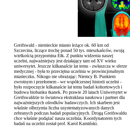
Greifswald - niemieckie miasto leżące ok. 60 km od
Szczecina, liczące trochę ponad 50 tys. mieszkańców, swoją
wielkością przypomina Ełk. Z punktu widzenia naszej
uczelni, najważniejszy jest działający tam od XV wieku
uniwersytet. Jeszcze kilkanaście lat temu - zwłaszcza w sferze
medycznej - była to przeciętna uczelnia w prowincjonalnym
miasteczku. Nikogo nie obrażając: Niemcy B. Punktem
zwrotnym i przełomem - we współczesnej historii uczelni -
było rozpoczęcie kilkanaście lat temu badań kohortowych i
budowa biobanku tkanek. Po prawie 20 latach Uniwersytet w
Greifswaldzie to światowa ekstraklasa naukowa i partner dla
najważniejszych ośrodków badawczych. Ich skarbem jest
właśnie olbrzymia liczba usystematyzowanych danych
zebranych podczas badań populacyjnych. Drogą Greifswaldu
chce właśnie podążać nasza uczelnia. Koordynatorem tych
badań na uczelni został prof. Karol Kamiński.