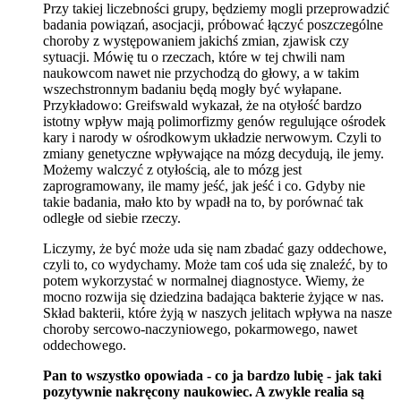
Przy takiej liczebności grupy, będziemy mogli przeprowadzić
badania powiązań, asocjacji, próbować łączyć poszczególne
choroby z występowaniem jakichś zmian, zjawisk czy
sytuacji. Mówię tu o rzeczach, które w tej chwili nam
naukowcom nawet nie przychodzą do głowy, a w takim
wszechstronnym badaniu będą mogły być wyłapane.
Przykładowo: Greifswald wykazał, że na otyłość bardzo
istotny wpływ mają polimorfizmy genów regulujące ośrodek
kary i narody w ośrodkowym układzie nerwowym. Czyli to
zmiany genetyczne wpływające na mózg decydują, ile jemy.
Możemy walczyć z otyłością, ale to mózg jest
zaprogramowany, ile mamy jeść, jak jeść i co. Gdyby nie
takie badania, mało kto by wpadł na to, by porównać tak
odległe od siebie rzeczy.
Liczymy, że być może uda się nam zbadać gazy oddechowe,
czyli to, co wydychamy. Może tam coś uda się znaleźć, by to
potem wykorzystać w normalnej diagnostyce. Wiemy, że
mocno rozwija się dziedzina badająca bakterie żyjące w nas.
Skład bakterii, które żyją w naszych jelitach wpływa na nasze
choroby sercowo-naczyniowego, pokarmowego, nawet
oddechowego.
Pan to wszystko opowiada - co ja bardzo lubię - jak taki
pozytywnie nakręcony naukowiec. A zwykle realia są