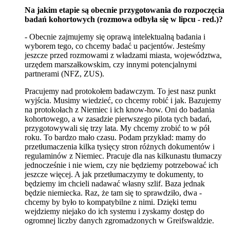
Na jakim etapie są obecnie przygotowania do rozpoczęcia
badań kohortowych (rozmowa odbyła się w lipcu - red.)?
- Obecnie zajmujemy się oprawą intelektualną badania i
wyborem tego, co chcemy badać u pacjentów. Jesteśmy
jeszcze przed rozmowami z władzami miasta, województwa,
urzędem marszałkowskim, czy innymi potencjalnymi
partnerami (NFZ, ZUS).
Pracujemy nad protokołem badawczym. To jest nasz punkt
wyjścia. Musimy wiedzieć, co chcemy robić i jak. Bazujemy
na protokołach z Niemiec i ich know-how. Oni do badania
kohortowego, a w zasadzie pierwszego pilota tych badań,
przygotowywali się trzy lata. My chcemy zrobić to w pół
roku. To bardzo mało czasu. Podam przykład: mamy do
przetłumaczenia kilka tysięcy stron różnych dokumentów i
regulaminów z Niemiec. Pracuje dla nas kilkunastu tłumaczy
jednocześnie i nie wiem, czy nie będziemy potrzebować ich
jeszcze więcej. A jak przetłumaczymy te dokumenty, to
będziemy im chcieli nadawać własny szlif. Baza jednak
będzie niemiecka. Raz, że tam się to sprawdziło, dwa -
chcemy by było to kompatybilne z nimi. Dzięki temu
wejdziemy niejako do ich systemu i zyskamy dostęp do
ogromnej liczby danych zgromadzonych w Greifswaldzie.