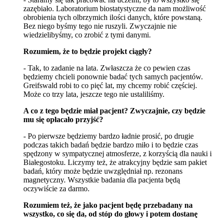
zazębiało. Laboratorium biostatystyczne da nam możliwość
obrobienia tych olbrzymich ilości danych, które powstaną.
Bez niego byśmy tego nie ruszyli. Zwyczajnie nie
wiedzielibyśmy, co zrobić z tymi danymi.
Rozumiem, że to będzie projekt ciągły?
- Tak, to zadanie na lata. Zwłaszcza że co pewien czas
będziemy chcieli ponownie badać tych samych pacjentów.
Greifswald robi to co pięć lat, my chcemy robić częściej.
Może co trzy lata, jeszcze tego nie ustaliliśmy.
A co z tego będzie miał pacjent? Zwyczajnie, czy będzie
mu się opłacało przyjść?
- Po pierwsze będziemy bardzo ładnie prosić, po drugie
podczas takich badań będzie bardzo miło i to będzie czas
spędzony w sympatycznej atmosferze, z korzyścią dla nauki i
Białegostoku. Liczymy też, że atrakcyjny będzie sam pakiet
badań, który może będzie uwzględniał np. rezonans
magnetyczny. Wszystkie badania dla pacjenta będą
oczywiście za darmo.
Rozumiem też, że jako pacjent będę przebadany na
wszystko, co się da, od stóp do głowy i potem dostanę