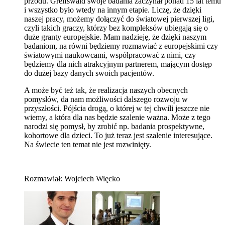
przodu. Greifswald swoje badania zaczynał ponad 15 lat temu
i wszystko było wtedy na innym etapie. Liczę, że dzięki
naszej pracy, możemy dołączyć do światowej pierwszej ligi,
czyli takich graczy, którzy bez kompleksów ubiegają się o
duże granty europejskie. Mam nadzieję, że dzięki naszym
badaniom, na równi będziemy rozmawiać z europejskimi czy
światowymi naukowcami, współpracować z nimi, czy
będziemy dla nich atrakcyjnym partnerem, mającym dostęp
do dużej bazy danych swoich pacjentów.
A może być też tak, że realizacja naszych obecnych
pomysłów, da nam możliwości dalszego rozwoju w
przyszłości. Pójścia drogą, o której w tej chwili jeszcze nie
wiemy, a która dla nas będzie szalenie ważna. Może z tego
narodzi się pomysł, by zrobić np. badania prospektywne,
kohortowe dla dzieci. To już teraz jest szalenie interesujące.
Na świecie ten temat nie jest rozwinięty.
Rozmawiał: Wojciech Więcko