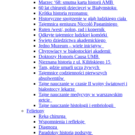
Marzec ‘68: smutna karta historii AMB
60 lat chirurgii dziecięcej w Białymstoku
Krótka historia rezonansu
Historyczne spojrzenie w głąb ludzkiego ciała
Tajemnica geniuszu Niccoló Paganiniego
Ruten /west/, polon, rad i kopernik
Odkryte tajemnice ludzkiej komórki
Święto dziedzictwa akademickiego
Jedno Muzeum – wiele inicjatyw
Chyrowiacy w białostockiej akademii
Doktorzy Honoris Causa UMB
Nieznana historia z ul. Kilińskiego 15
Tam, gdzie umarli uczą żywych
Tajemnice codzienności pierwszych
absolwentów
Tajne nauczanie w czasie II wojny światowej i
białostoccy lekarze
Tajne nauczanie medycyny w warszawskim
getcie
Tajne nauczanie histologii i embriologii
Felietony
Ręką chirurga
Wspomnienia i refleksje
Diagnoza
Paradoksy historią podszyte