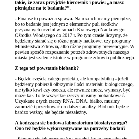
takie, że zaraz przyjdzie kierownik i powie: „a masz
pieniądze na te badania?”.
- Finanse to poważna sprawa. Na rozruch mamy pieniądze,
bo to badanie jest jednym z elementów puli środków
przyznanych uczelni w ramach Krajowego Naukowego
Ośrodka Wiodącego do 2017 r. Po tym czasie liczymy, że
będziemy starać się o różne granty naukowe, czy programy
Ministerstwa Zdrowia, albo różne programy prewencyjne. W
pewien sposób rozpoznanie potrzeb zdrowotnych naszego
miasta jest szalenie istotne w programie zdrowia publicznego.
Z tego też powstanie biobank?
- Będzie częścią całego projektu, ale kompatybilną - jeżeli
będziemy pobierali olbrzymie ilości materiału biologicznego,
nie tylko krwi czy osocza, ale również mocz, wymazy, być
może kał. To te wszystkie rzeczy musimy biobankować.
Uzyskane z tych rzeczy RNA, DNA, białko, musimy
zamrozić i przechować do dalszej analizy. Biobank będzie
bardzo ważny, ale będzie niezależny.
A kończąca się budowa laboratorium biostatycznego?
Ono też będzie wykorzystywane na potrzeby badań?
- Staramy się tak pracować na uczelni, by to wszystko się