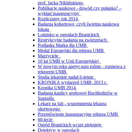
prof. Jacka Niklińskiego
Publikacje naukowe - dowód czy pułapka? –
wykład inauguracyjny
Rozliczamy rok 2014
Badania kohortowe, czyli świetna naukowa
lokata
Lotnisko w ogrodach Branickich
Restrykcyjne badania na zwierzętach
Podlaska Marka dla UMB
Medal Europejski dla rektora UMB
Marzyciele
10 lat UMB w Unii Europejskiej
W nowym roku apetyt nam rośnie - rozmowa z
rektorem UMB
Studia lekarskie nadal 6-letnie
KRONIKA wydarzeń UMB: 2013 r.
Kronika UMB 2014
Badania kaplicy grobowej Buchholtzów w
Supraślu
Lekarz na fali - wspomnienia lekarza
okrętowego
Przemówienie inauguracyjne rektora UMB
60-lecie
Ogród Branickich wciąż pięknieje
Detektyw w ogrodach