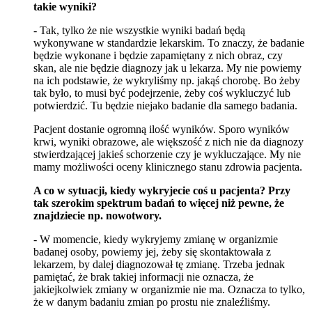
takie wyniki?
- Tak, tylko że nie wszystkie wyniki badań będą
wykonywane w standardzie lekarskim. To znaczy, że badanie
będzie wykonane i będzie zapamiętany z nich obraz, czy
skan, ale nie będzie diagnozy jak u lekarza. My nie powiemy
na ich podstawie, że wykryliśmy np. jakąś chorobę. Bo żeby
tak było, to musi być podejrzenie, żeby coś wykluczyć lub
potwierdzić. Tu będzie niejako badanie dla samego badania.
Pacjent dostanie ogromną ilość wyników. Sporo wyników
krwi, wyniki obrazowe, ale większość z nich nie da diagnozy
stwierdzającej jakieś schorzenie czy je wykluczające. My nie
mamy możliwości oceny klinicznego stanu zdrowia pacjenta.
A co w sytuacji, kiedy wykryjecie coś u pacjenta? Przy
tak szerokim spektrum badań to więcej niż pewne, że
znajdziecie np. nowotwory.
- W momencie, kiedy wykryjemy zmianę w organizmie
badanej osoby, powiemy jej, żeby się skontaktowała z
lekarzem, by dalej diagnozował tę zmianę. Trzeba jednak
pamiętać, że brak takiej informacji nie oznacza, że
jakiejkolwiek zmiany w organizmie nie ma. Oznacza to tylko,
że w danym badaniu zmian po prostu nie znaleźliśmy.