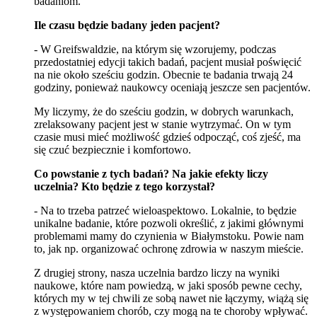
badaniom.
Ile czasu będzie badany jeden pacjent?
- W Greifswaldzie, na którym się wzorujemy, podczas
przedostatniej edycji takich badań, pacjent musiał poświęcić
na nie około sześciu godzin. Obecnie te badania trwają 24
godziny, ponieważ naukowcy oceniają jeszcze sen pacjentów.
My liczymy, że do sześciu godzin, w dobrych warunkach,
zrelaksowany pacjent jest w stanie wytrzymać. On w tym
czasie musi mieć możliwość gdzieś odpocząć, coś zjeść, ma
się czuć bezpiecznie i komfortowo.
Co powstanie z tych badań? Na jakie efekty liczy
uczelnia? Kto będzie z tego korzystał?
- Na to trzeba patrzeć wieloaspektowo. Lokalnie, to będzie
unikalne badanie, które pozwoli określić, z jakimi głównymi
problemami mamy do czynienia w Białymstoku. Powie nam
to, jak np. organizować ochronę zdrowia w naszym mieście.
Z drugiej strony, nasza uczelnia bardzo liczy na wyniki
naukowe, które nam powiedzą, w jaki sposób pewne cechy,
których my w tej chwili ze sobą nawet nie łączymy, wiążą się
z występowaniem chorób, czy mogą na te choroby wpływać.