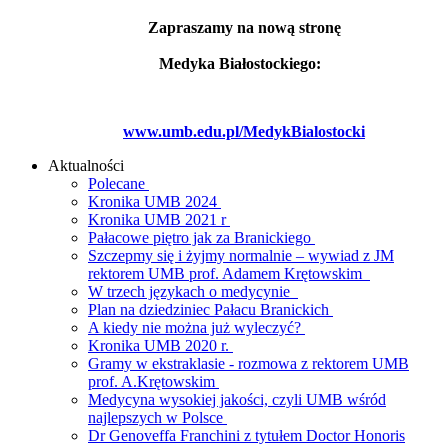
Zapraszamy na nową stronę
Medyka Białostockiego:
www.umb.edu.pl/MedykBialostocki
Aktualności
Polecane
Kronika UMB 2024
Kronika UMB 2021 r
Pałacowe piętro jak za Branickiego
Szczepmy się i żyjmy normalnie – wywiad z JM
rektorem UMB prof. Adamem Krętowskim
W trzech językach o medycynie
Plan na dziedziniec Pałacu Branickich
A kiedy nie można już wyleczyć?
Kronika UMB 2020 r.
Gramy w ekstraklasie - rozmowa z rektorem UMB
prof. A.Krętowskim
Medycyna wysokiej jakości, czyli UMB wśród
najlepszych w Polsce
Dr Genoveffa Franchini z tytułem Doctor Honoris