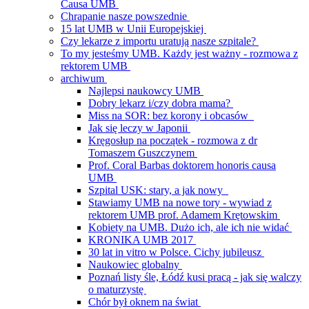
Causa UMB
Chrapanie nasze powszednie
15 lat UMB w Unii Europejskiej
Czy lekarze z importu uratują nasze szpitale?
To my jesteśmy UMB. Każdy jest ważny - rozmowa z
rektorem UMB
archiwum
Najlepsi naukowcy UMB
Dobry lekarz i/czy dobra mama?
Miss na SOR: bez korony i obcasów
Jak się leczy w Japonii
Kręgosłup na początek - rozmowa z dr
Tomaszem Guszczynem
Prof. Coral Barbas doktorem honoris causa
UMB
Szpital USK: stary, a jak nowy
Stawiamy UMB na nowe tory - wywiad z
rektorem UMB prof. Adamem Krętowskim
Kobiety na UMB. Dużo ich, ale ich nie widać
KRONIKA UMB 2017
30 lat in vitro w Polsce. Cichy jubileusz
Naukowiec globalny
Poznań listy śle, Łódź kusi pracą - jak się walczy
o maturzystę
Chór był oknem na świat