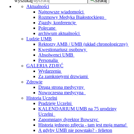
wyszukaj
Szukaj
Aktualności
Najnowsze wiadomości
Rozmowy Medyka Białostockiego
Zjazdy, konferencje
Polecane
archiwum aktualności
Ludzie UMB
Rektorzy AMB / UMB (układ chronologiczny)
Kwestionariusz osobowy
Absolwenci UMB
Personalia
GALERIA ZDJĘĆ
Wydarzenia
Za zamkniętymi drzwiami
Zdrowie
Druga strona medycyny
Nowoczesna medycyna
Historia Uczelni
Pradzieje Uczelni
KALENDARIUM UMB na 75 urodziny
Uczelni
Zapomniany dyrektor Bowszyc
Historia jednego zdjęcia - tam jest moja mama!
A gdyby UMB nie powstało? - felieton