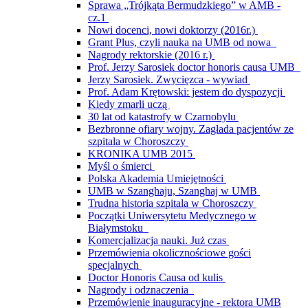
Sprawa „Trójkąta Bermudzkiego” w AMB -
cz.1
Nowi docenci, nowi doktorzy (2016r.)
Grant Plus, czyli nauka na UMB od nowa
Nagrody rektorskie (2016 r.)
Prof. Jerzy Sarosiek doctor honoris causa UMB
Jerzy Sarosiek. Zwycięzca - wywiad
Prof. Adam Krętowski: jestem do dyspozycji
Kiedy zmarli uczą
30 lat od katastrofy w Czarnobylu
Bezbronne ofiary wojny. Zagłada pacjentów ze
szpitala w Choroszczy
KRONIKA UMB 2015
Myśl o śmierci
Polska Akademia Umiejętności
UMB w Szanghaju, Szanghaj w UMB
Trudna historia szpitala w Choroszczy
Początki Uniwersytetu Medycznego w
Białymstoku
Komercjalizacja nauki. Już czas
Przemówienia okolicznościowe gości
specjalnych
Doctor Honoris Causa od kulis
Nagrody i odznaczenia
Przemówienie inauguracyjne - rektora UMB