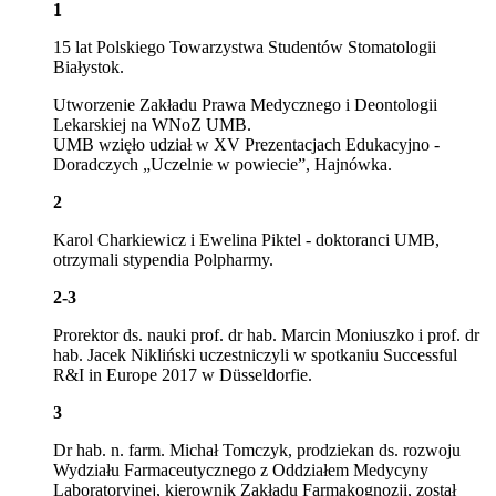
1
15 lat Polskiego Towarzystwa Studentów Stomatologii
Białystok.
Utworzenie Zakładu Prawa Medycznego i Deontologii
Lekarskiej na WNoZ UMB.
UMB wzięło udział w XV Prezentacjach Edukacyjno -
Doradczych „Uczelnie w powiecie”, Hajnówka.
2
Karol Charkiewicz i Ewelina Piktel - doktoranci UMB,
otrzymali stypendia Polpharmy.
2-3
Prorektor ds. nauki prof. dr hab. Marcin Moniuszko i prof. dr
hab. Jacek Nikliński uczestniczyli w spotkaniu Successful
R&I in Europe 2017 w Düsseldorfie.
3
Dr hab. n. farm. Michał Tomczyk, prodziekan ds. rozwoju
Wydziału Farmaceutycznego z Oddziałem Medycyny
Laboratoryjnej, kierownik Zakładu Farmakognozji, został