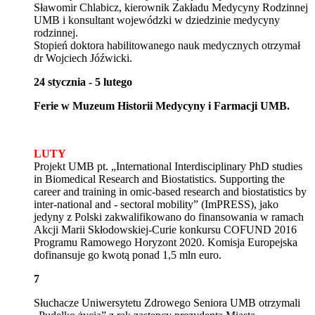
Sławomir Chlabicz, kierownik Zakładu Medycyny Rodzinnej
UMB i konsultant wojewódzki w dziedzinie medycyny
rodzinnej.
Stopień doktora habilitowanego nauk medycznych otrzymał
dr Wojciech Jóźwicki.
24 stycznia - 5 lutego
Ferie w Muzeum Historii Medycyny i Farmacji UMB.
LUTY
Projekt UMB pt. „International Interdisciplinary PhD studies
in Biomedical Research and Biostatistics. Supporting the
career and training in omic-based research and biostatistics by
inter-national and - sectoral mobility” (ImPRESS), jako
jedyny z Polski zakwalifikowano do finansowania w ramach
Akcji Marii Skłodowskiej-Curie konkursu COFUND 2016
Programu Ramowego Horyzont 2020.
Komisja Europejska
dofinansuje go kwotą ponad 1,5 mln euro.
7
Słuchacze Uniwersytetu Zdrowego Seniora UMB otrzymali