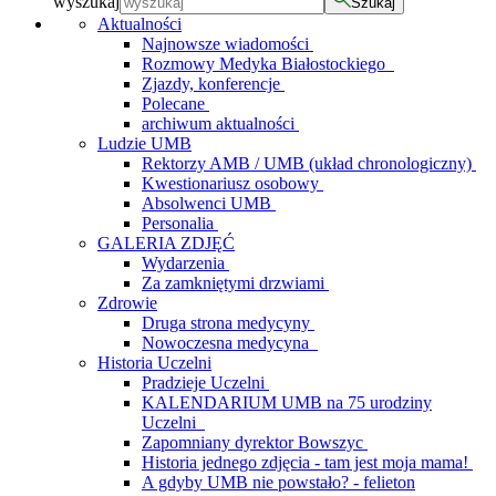
wyszukaj
Szukaj
Aktualności
Najnowsze wiadomości
Rozmowy Medyka Białostockiego
Zjazdy, konferencje
Polecane
archiwum aktualności
Ludzie UMB
Rektorzy AMB / UMB (układ chronologiczny)
Kwestionariusz osobowy
Absolwenci UMB
Personalia
GALERIA ZDJĘĆ
Wydarzenia
Za zamkniętymi drzwiami
Zdrowie
Druga strona medycyny
Nowoczesna medycyna
Historia Uczelni
Pradzieje Uczelni
KALENDARIUM UMB na 75 urodziny
Uczelni
Zapomniany dyrektor Bowszyc
Historia jednego zdjęcia - tam jest moja mama!
A gdyby UMB nie powstało? - felieton