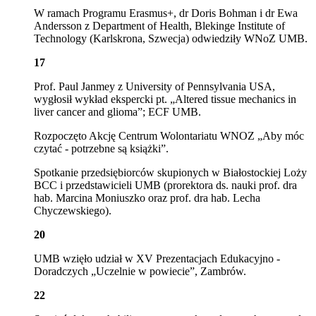
W ramach Programu Erasmus+, dr Doris Bohman i dr Ewa
Andersson z Department of Health, Blekinge Institute of
Technology (Karlskrona, Szwecja) odwiedziły WNoZ UMB.
17
Prof. Paul Janmey z University of Pennsylvania USA,
wygłosił wykład ekspercki
pt. „Altered tissue mechanics in
liver cancer and glioma”; ECF UMB.
Rozpoczęto Akcję Centrum Wolontariatu WNOZ „Aby móc
czytać - potrzebne są książki”.
Spotkanie przedsiębiorców skupionych w Białostockiej Loży
BCC i przedstawicieli UMB (prorektora ds. nauki prof. dra
hab. Marcina Moniuszko oraz prof. dra hab. Lecha
Chyczewskiego).
20
UMB wzięło udział w XV Prezentacjach Edukacyjno -
Doradczych „Uczelnie w powiecie”, Zambrów.
22