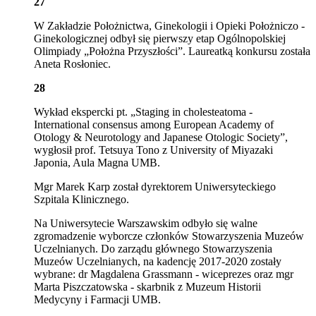
27
W Zakładzie Położnictwa, Ginekologii i Opieki Położniczo -
Ginekologicznej odbył się pierwszy etap Ogólnopolskiej
Olimpiady „Położna Przyszłości”. Laureatką konkursu została
Aneta Rosłoniec.
28
Wykład ekspercki pt. „Staging in cholesteatoma -
International consensus among European Academy of
Otology & Neurotology and Japanese Otologic Society”,
wygłosił prof. Tetsuya Tono z
University of Miyazaki
Japonia, Aula Magna UMB.
Mgr Marek Karp został dyrektorem Uniwersyteckiego
Szpitala Klinicznego.
Na Uniwersytecie Warszawskim odbyło się walne
zgromadzenie wyborcze członków Stowarzyszenia Muzeów
Uczelnianych. Do zarządu głównego Stowarzyszenia
Muzeów Uczelnianych, na kadencję 2017-2020 zostały
wybrane: dr Magdalena Grassmann - wiceprezes oraz mgr
Marta Piszczatowska - skarbnik z Muzeum Historii
Medycyny i Farmacji UMB.