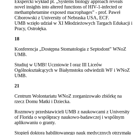
Ekspercki wykład pt.
„Systems biology approach reveals
novel insights into altered functions of HIV-1-infected or
methamphetamine exposed macrophages” - prof. Paweł
Ciborowski z University of Nebraska USA, ECF.
UMB wzięło udział w XI Młodzieżowych Targach Edukacji i
Pracy, Ostrołęka.
18
Konferencja
„Dostępna Stomatologia z Septodont” WNoZ
UMB.
Studiuj w UMB! Uczniowie I oraz III Liceów
Ogólnokształcących w Białymstoku odwiedzili WF i WNoZ
UMB.
21
Centrum Wolontariatu WNoZ zorganizowało zbiórkę na
rzecz Domu Matki i Dziecka.
Rozmowy przedstawicieli UMB z naukowcami z University
of Florida o współpracy naukowo-badawczej i wspólnym
aplikowaniu o granty.
Stopień doktora habilitowanego nauk medycznych otrzymała