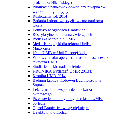
prof. Jacka Niklińskiego
Publikacje naukowe - dowód czy pułapka? –
wykład inauguracyjny
Rozliczamy rok 2014
Badania kohortowe, czyli świetna naukowa
lokata
Lotnisko w ogrodach Branickich
Restrykcyjne badania na zwierzętach
Podlaska Marka dla UMB
Medal Europejski dla rektora UMB
Marzyciele
10 lat UMB w Unii Europejskiej
W nowym roku apetyt nam rośnie - rozmowa z
rektorem UMB
Studia lekarskie nadal 6-letnie
KRONIKA wydarzeń UMB: 2013 r.
Kronika UMB 2014
Badania kaplicy grobowej Buchholtzów w
Supraślu
Lekarz na fali - wspomnienia lekarza
okrętowego
Przemówienie inauguracyjne rektora UMB
60-lecie
Ogród Branickich wciąż pięknieje
Detektyw w ogrodach