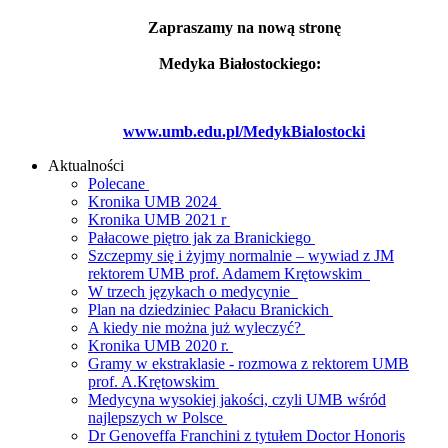
Zapraszamy na nową stronę
Medyka Białostockiego:
www.umb.edu.pl/MedykBialostocki
Aktualności
Polecane
Kronika UMB 2024
Kronika UMB 2021 r
Pałacowe piętro jak za Branickiego
Szczepmy się i żyjmy normalnie – wywiad z JM
rektorem UMB prof. Adamem Krętowskim
W trzech językach o medycynie
Plan na dziedziniec Pałacu Branickich
A kiedy nie można już wyleczyć?
Kronika UMB 2020 r.
Gramy w ekstraklasie - rozmowa z rektorem UMB
prof. A.Krętowskim
Medycyna wysokiej jakości, czyli UMB wśród
najlepszych w Polsce
Dr Genoveffa Franchini z tytułem Doctor Honoris