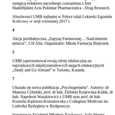
zastępcą redaktora naczelnego czasopisma z listy
filadelfijskiej Acta Poloniae Pharmaceutica - Drug Research.
Absolwenci UMB najlepiej w Polsce zdali Lekarski Egzamin
Końcowy w sesji wiosennej 2017 r.
4
Akcja profilaktyczna „Zapytaj Farmaceutę… Nadciśnienie
tętnicze”, CH Alfa. Organizator: Młoda Farmacja Białystok.
5
UMB zaprezentował swoją ofertę edukacyjną na
największych międzynarodowych targach edukacyjnych
„Study and Go Abroad” w Toronto, Kanada.
7
Ukazała się nowa publikacja „Psychogeriatria”. Autorzy: dr
Mateusz Cybulski, prof. dr hab. Elżbieta Krajewska-Kułak, dr
hab. Napoleon Waszkiewicz z UMB oraz prof. dr hab.
Kornelia Kędziora-Kornatowska z Collegium Medicum im.
Ludwika Rydygiera w Bydgoszczy.
Inauguracja Akademii Młodego Naukowca, Aula Magna