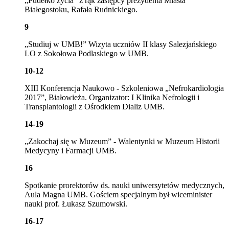
„Pudełko życia” z rąk zastępcy prezydenta Miasta
Białegostoku, Rafała Rudnickiego.
9
„Studiuj w UMB!” Wizyta uczniów II klasy Salezjańskiego
LO z Sokołowa Podlaskiego w UMB.
10-12
XIII Konferencja Naukowo - Szkoleniowa „Nefrokardiologia
2017”, Białowieża. Organizator: I Klinika Nefrologii i
Transplantologii z Ośrodkiem Dializ UMB.
14-19
„Zakochaj się w Muzeum” - Walentynki w Muzeum Historii
Medycyny i Farmacji UMB.
16
Spotkanie prorektorów ds. nauki uniwersytetów medycznych,
Aula Magna UMB. Gościem specjalnym był wiceminister
nauki prof. Łukasz Szumowski.
16-17