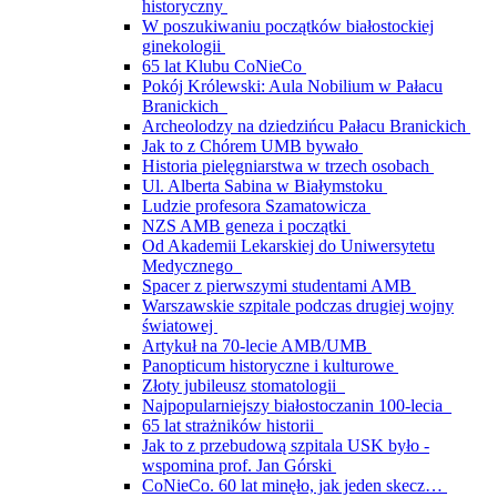
historyczny
W poszukiwaniu początków białostockiej
ginekologii
65 lat Klubu CoNieCo
Pokój Królewski: Aula Nobilium w Pałacu
Branickich
Archeolodzy na dziedzińcu Pałacu Branickich
Jak to z Chórem UMB bywało
Historia pielęgniarstwa w trzech osobach
Ul. Alberta Sabina w Białymstoku
Ludzie profesora Szamatowicza
NZS AMB geneza i początki
Od Akademii Lekarskiej do Uniwersytetu
Medycznego
Spacer z pierwszymi studentami AMB
Warszawskie szpitale podczas drugiej wojny
światowej
Artykuł na 70-lecie AMB/UMB
Panopticum historyczne i kulturowe
Złoty jubileusz stomatologii
Najpopularniejszy białostoczanin 100-lecia
65 lat strażników historii
Jak to z przebudową szpitala USK było -
wspomina prof. Jan Górski
CoNieCo. 60 lat minęło, jak jeden skecz…