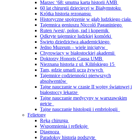
Marzec ‘68: smutna karta historii AMB
60 lat chirurgii dziecięcej w Białymstoku
Krótka historia rezonansu
Historyczne spojrzenie w głąb ludzkiego ciała
Tajemnica geniuszu Niccoló Paganiniego
Ruten /west/, polon, rad i kopernik
Odkryte tajemnice ludzkiej komórki
Święto dziedzictwa akademickiego
Jedno Muzeum – wiele inicjatyw
Chyrowiacy w białostockiej akademii
Doktorzy Honoris Causa UMB
Nieznana historia z ul. Kilińskiego 15
Tam, gdzie umarli uczą żywych
Tajemnice codzienności pierwszych
absolwentów
Tajne nauczanie w czasie II wojny światowej i
białostoccy lekarze
Tajne nauczanie medycyny w warszawskim
getcie
Tajne nauczanie histologii i embriologii
Felietony
Ręką chirurga
Wspomnienia i refleksje
Diagnoza
Paradoksy historią podszyte