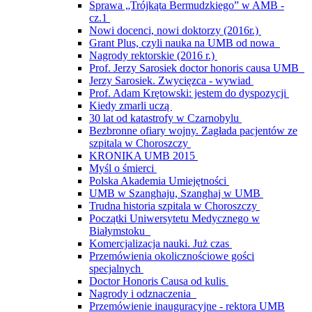
Sprawa „Trójkąta Bermudzkiego” w AMB -
cz.1
Nowi docenci, nowi doktorzy (2016r.)
Grant Plus, czyli nauka na UMB od nowa
Nagrody rektorskie (2016 r.)
Prof. Jerzy Sarosiek doctor honoris causa UMB
Jerzy Sarosiek. Zwycięzca - wywiad
Prof. Adam Krętowski: jestem do dyspozycji
Kiedy zmarli uczą
30 lat od katastrofy w Czarnobylu
Bezbronne ofiary wojny. Zagłada pacjentów ze
szpitala w Choroszczy
KRONIKA UMB 2015
Myśl o śmierci
Polska Akademia Umiejętności
UMB w Szanghaju, Szanghaj w UMB
Trudna historia szpitala w Choroszczy
Początki Uniwersytetu Medycznego w
Białymstoku
Komercjalizacja nauki. Już czas
Przemówienia okolicznościowe gości
specjalnych
Doctor Honoris Causa od kulis
Nagrody i odznaczenia
Przemówienie inauguracyjne - rektora UMB