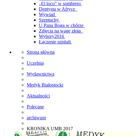
„El loco” w sombrero
Dentysta w Afryce
Wywiad
Szeptuchy
U Pana Boga w chórze
Zdjęcia na wagę złota
Wybory2016
Łączenie szpitali
Strona główna
Uczelnia
Wydawnictwa
Medyk Białostocki
Aktualności
Polecane
archiwum
KRONIKA UMB 2017