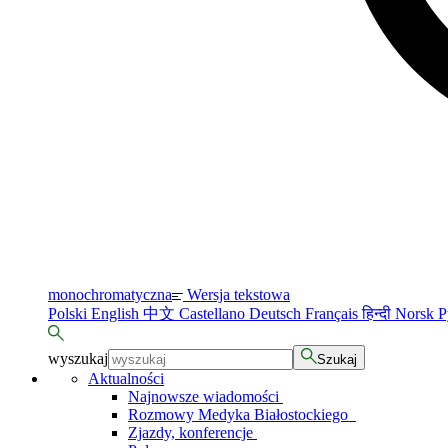
monochromatyczna
Wersja tekstowa
Polski
English
中文
Castellano
Deutsch
Français
हिन्दी
Norsk
Р
wyszukaj
Szukaj
Aktualności
Najnowsze wiadomości
Rozmowy Medyka Białostockiego
Zjazdy, konferencje