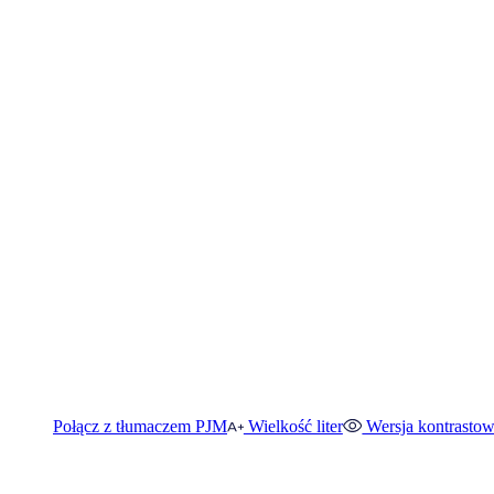
Połącz z tłumaczem PJM
Wielkość liter
Wersja kontrasto