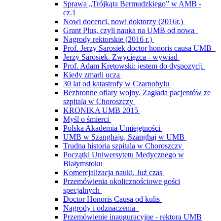
Sprawa „Trójkąta Bermudzkiego” w AMB -
cz.1
Nowi docenci, nowi doktorzy (2016r.)
Grant Plus, czyli nauka na UMB od nowa
Nagrody rektorskie (2016 r.)
Prof. Jerzy Sarosiek doctor honoris causa UMB
Jerzy Sarosiek. Zwycięzca - wywiad
Prof. Adam Krętowski: jestem do dyspozycji
Kiedy zmarli uczą
30 lat od katastrofy w Czarnobylu
Bezbronne ofiary wojny. Zagłada pacjentów ze
szpitala w Choroszczy
KRONIKA UMB 2015
Myśl o śmierci
Polska Akademia Umiejętności
UMB w Szanghaju, Szanghaj w UMB
Trudna historia szpitala w Choroszczy
Początki Uniwersytetu Medycznego w
Białymstoku
Komercjalizacja nauki. Już czas
Przemówienia okolicznościowe gości
specjalnych
Doctor Honoris Causa od kulis
Nagrody i odznaczenia
Przemówienie inauguracyjne - rektora UMB