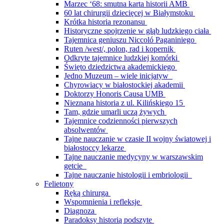
Marzec ‘68: smutna karta historii AMB
60 lat chirurgii dziecięcej w Białymstoku
Krótka historia rezonansu
Historyczne spojrzenie w głąb ludzkiego ciała
Tajemnica geniuszu Niccoló Paganiniego
Ruten /west/, polon, rad i kopernik
Odkryte tajemnice ludzkiej komórki
Święto dziedzictwa akademickiego
Jedno Muzeum – wiele inicjatyw
Chyrowiacy w białostockiej akademii
Doktorzy Honoris Causa UMB
Nieznana historia z ul. Kilińskiego 15
Tam, gdzie umarli uczą żywych
Tajemnice codzienności pierwszych
absolwentów
Tajne nauczanie w czasie II wojny światowej i
białostoccy lekarze
Tajne nauczanie medycyny w warszawskim
getcie
Tajne nauczanie histologii i embriologii
Felietony
Ręką chirurga
Wspomnienia i refleksje
Diagnoza
Paradoksy historią podszyte