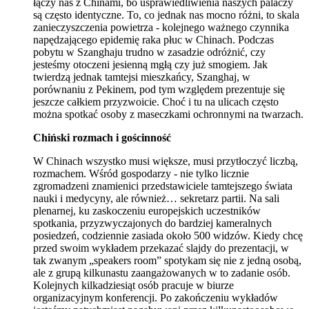
łączy nas z Chinami, bo usprawiedliwienia naszych palaczy
są często identyczne. To, co jednak nas mocno różni, to skala
zanieczyszczenia powietrza - kolejnego ważnego czynnika
napędzającego epidemię raka płuc w Chinach. Podczas
pobytu w Szanghaju trudno w zasadzie odróżnić, czy
jesteśmy otoczeni jesienną mgłą czy już smogiem. Jak
twierdzą jednak tamtejsi mieszkańcy, Szanghaj, w
porównaniu z Pekinem, pod tym względem prezentuje się
jeszcze całkiem przyzwoicie. Choć i tu na ulicach często
można spotkać osoby z maseczkami ochronnymi na twarzach.
Chiński rozmach i gościnność
W Chinach wszystko musi większe, musi przytłoczyć liczbą,
rozmachem. Wśród gospodarzy - nie tylko licznie
zgromadzeni znamienici przedstawiciele tamtejszego świata
nauki i medycyny, ale również… sekretarz partii. Na sali
plenarnej, ku zaskoczeniu europejskich uczestników
spotkania, przyzwyczajonych do bardziej kameralnych
posiedzeń, codziennie zasiada około 500 widzów. Kiedy chcę
przed swoim wykładem przekazać slajdy do prezentacji, w
tak zwanym „speakers room” spotykam się nie z jedną osobą,
ale z grupą kilkunastu zaangażowanych w to zadanie osób.
Kolejnych kilkadziesiąt osób pracuje w biurze
organizacyjnym konferencji. Po zakończeniu wykładów