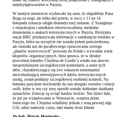
międzylądowaniem w Paryżu.
W tamtym momencie wydawało się nam, że złapaliśmy Pana
Boga za nogi, ale kilka dni potem, w nocy z 13 na 14
listopada sytuacja uległa dramatycznej zmianie. Z Szanghaju
z niepokojem i smutkiem obserwowaliśmy medialne
doniesienia o atakach terrorystycznych w Paryżu. Brytyjska
stacja BBC przekazywała informacje o zamknięciu lotniska w
Paryżu, która na szczęście nie została potem potwierdzona,
ale zmusiła nas do gwałtownego opracowania szeregu
„planów rezerwowych” powrotu do Polski i wywołała wiele
kłopotów organizacyjnych. Inna sprawa, że w drodze
powrotnej lotnisko Charlesa de Gaulle’a witało nas dawno
niespotykanymi szczegółowymi kontrolami, a autor tych
słów, charakteryzujący się (we własnym mniemaniu)
niewzbudzającą stereotypowych lęków terrorystycznych
urodą, został poddany szczegółowej osobistej kontroli. Na
lotnisku paryskim dochodziły do nas strzępki rozmów i relacji
osób, które w ten czy inny sposób zostały dotknięte skutkami
zamachów. Emocje są wciąż bardzo świeże. Nie dziwi fakt,
że już po wylądowaniu w Warszawie, wnętrza portu
lotniczego im. Chopina witaliśmy jednak z nutą pewnej ulgi.
Cóż, takie nadeszły czasy, taki mamy teraz klimat.
Dr hab. Marcin Moniuszko