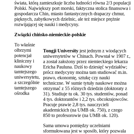
świata, którą zamieszkuje liczba ludności równa 2/3 populacji
Polski. Największy port morski, faktyczna stolica finansowa i
gospodarcza Chin, miasto fantastycznych drapaczy chmur,
pięknych, zabytkowych dzielnic, ale też miejsce prężnie
rozwijającej się nauki i medycyny.
Związki chińsko-niemieckie-polskie
To właśnie
olbrzymi
Tongji University
jest jednym z wiodących
potencjał
uniwersytetów w Chinach. Powstał w 1907 r.,
kliniczny i
a został założony przez niemieckiego lekarza
naukowy
Ericha Pauluna. Dziś to dziesięć wydziałów;
tamtejszego
prócz medycyny można tam studiować m.in.
uniwersytetu,
prawo, ekonomię, sztukę czy nauki
a szczególnie
techniczne. W sumie tytuły naukowe można
tamtejszego
otrzymać z 55 różnych dziedzin (doktoraty z
ośrodka
31). Studiuje tu ok. 30 tys. studentów, ponad
4 tys. doktorantów i 2,2 tys. obcokrajowców.
Pracuje prawie 2,8 tys. nauczycieli
akademickich (na UMB ok. 750), z czego
850 to profesorowie (na UMB ok. 120).
Sama umowa pomiędzy uczelniami
sformułowana jest w sposób, który pozwala