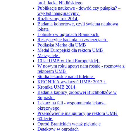
prof. Jacka Niklińskiego
Publikacje naukowe - dowód czy pułapka? –
wykład inauguracyjny
Rozliczamy rok 2014
Badania kohortowe, czyli świetna naukowa
lokata
Lotnisko w ogrodach Branickich
Restrykcyjne badania na zwierzętach
Podlaska Marka dla UMB
Medal Europejski dla rektora UMB
Marzyciele
10 lat UMB w Unii Europejskiej
W nowym roku apetyt nam rośnie - rozmowa z
rektorem UMB
Studia lekarskie nadal 6-letnie
KRONIKA wydarzeń UMB: 2013 r.
Kronika UMB 2014
Badania kaplicy grobowej Buchholtzów w
Supraślu
Lekarz na fali - wspomnienia lekarza
okrętowego
Przemówienie inauguracyjne rektora UMB
60-lecie
Ogród Branickich wciąż pięknieje
Detektyw w ogrodach