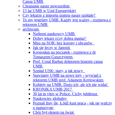
Causa UMB
Chrapanie nasze powszednie
15 lat UMB w Unii Europejskiej
Czy lekarze z importu uratują nasze szpitale?
To my jesteśmy UMB. Każdy jest ważny - rozmowa z
rektorem UMB
archiwum
Najlepsi naukowcy UMB
Dobry lekarz i/czy dobra mama?
Miss na SOR: bez korony i obcasów
Jak się leczy w Japonii
Kręgosłup na początek - rozmowa z dr
Tomaszem Guszczynem
Prof. Coral Barbas doktorem honoris causa
UMB
Szpital USK: stary, a jak nowy
Stawiamy UMB na nowe tory - wywiad z
rektorem UMB prof. Adamem Krętowskim
Kobiety na UMB. Dużo ich, ale ich nie widać
KRONIKA UMB 2017
30 lat in vitro w Polsce. Cichy jubileusz
Naukowiec globalny
Poznań listy śle, Łódź kusi pracą - jak się walczy
o maturzystę
Chór był oknem na świat