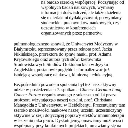
na bardzo szeroką współpracę. Poczynając od
wspólnych badań naukowych, wymiany
informacji i doświadczeń, ale także dzielenia
się materiałami dydaktycznymi, po wymiany
studenckie i pracowników naukowych, czy
uczestnictwo w konferencjach
organizowanych przez partnerów.
pulmonologicznego sprawił, że Uniwersytet Medyczny w
Białymstoku reprezentowany przez rektora prof. Jacka
Niklińskiego, prorektora do spraw nauki, prof. Adama
Krętowskiego oraz autora tych słów, kierownika
Środowiskowych Studiów Doktoranckich w Języku
Angielskim, postanowił pogłębić i sformalizować już
istniejącą współpracę naukową, kliniczną i edukacyjną.
Bezpośrednim powodem spotkania był też nasz aktywny
udział w posiedzeniach 7. spotkania
Chinese-German Lung
Cancer Forum
organizowanego z sukcesem od lat przez
profesora wizytującego naszej uczelni, prof. Christiana
Manegolda z Uniwersytetu w Heidelbergu. Prezentujemy tam
szeroko możliwości naukowe naszej uczelni, uczestniczymy
aktywnie w sesji dotyczącej poprawy efektów immunoterapii
w leczeniu raka płuca. Dyskutujemy, omawiamy możliwości
współpracy przy konkretnych projektach, umawiamy się na