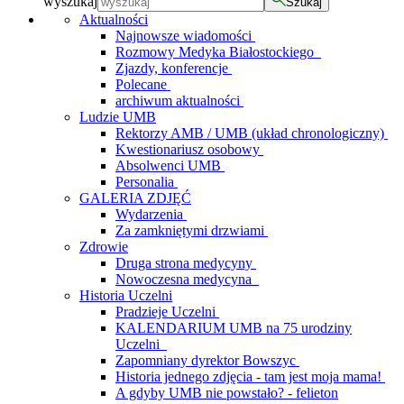
wyszukaj
Szukaj
Aktualności
Najnowsze wiadomości
Rozmowy Medyka Białostockiego
Zjazdy, konferencje
Polecane
archiwum aktualności
Ludzie UMB
Rektorzy AMB / UMB (układ chronologiczny)
Kwestionariusz osobowy
Absolwenci UMB
Personalia
GALERIA ZDJĘĆ
Wydarzenia
Za zamkniętymi drzwiami
Zdrowie
Druga strona medycyny
Nowoczesna medycyna
Historia Uczelni
Pradzieje Uczelni
KALENDARIUM UMB na 75 urodziny
Uczelni
Zapomniany dyrektor Bowszyc
Historia jednego zdjęcia - tam jest moja mama!
A gdyby UMB nie powstało? - felieton