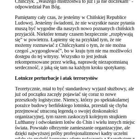
Chińczyk. „Waszego mistrzostwa to już i ja nie doczekam” -
odpowiedział Pan Bóg.
Pamiętamy cały czas, że jesteśmy w Chińskiej Republice
Ludowej. Jesteśmy świadomi, że nie wszystkie nasze pytania
muszą być wygodne dla naszych nowo poznanych chińskich
przyjaciół. Niektóre tematy czasem bezpiecznie „rozpływają
się” w powietrzu. Łapiemy się na przykład tym, że nie
możemy rozmawiać z Chińczykami o tym, że nie można
czegoś „wygooglować”, bo w kraju tym nie ma możliwości
dostępu do tej witryny. Wszystko to jest jednak
rekompensowane przez wielką, naprawdę niezapomnianą
serdeczność, z jaką się tam na każdym kroku spotykamy.
Lotnicze perturbacje i atak terrorystów
Teoretycznie, miał to być standardowy wyjazd służbowy, ale
już od początku zaczęły pojawiać się coraz to nowe
przeszkody logistyczne. Niemcy, którzy po spektakularnej
porażce budowy berlińskiego lotniska, przestali się chyba
przejmować utraconą legendą o swojej doskonałości
organizacyjnej, tym razem zaskoczyli kolejnym strajkiem
Lufthansy i odwołaniem lotów do Chin i wielu innych miejsc
świata. Powstało olbrzymie zamieszanie organizacyjne, ale
dzięki najwyższej próby profesjonalizmowi kadry uczelni
udało się znaleźć korzystną ofertę połączenia z Szanghajem z