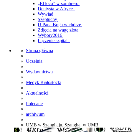
„El loco” w sombrero
Dentysta w Afryce
Wywiad
Szeptuchy
U Pana Boga w chórze
Zdjęcia na wagę złota
Wybory2016
Łączenie szpitali
Strona główna
Uczelnia
Wydawnictwa
Medyk Białostocki
Aktualności
Polecane
archiwum
UMB w Szanghaju, Szanghaj w UMB