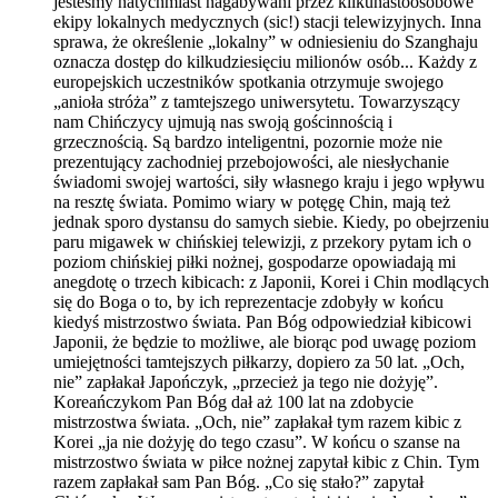
jesteśmy natychmiast nagabywani przez kilkunastoosobowe
ekipy lokalnych medycznych (sic!) stacji telewizyjnych. Inna
sprawa, że określenie „lokalny” w odniesieniu do Szanghaju
oznacza dostęp do kilkudziesięciu milionów osób... Każdy z
europejskich uczestników spotkania otrzymuje swojego
„anioła stróża” z tamtejszego uniwersytetu. Towarzyszący
nam Chińczycy ujmują nas swoją gościnnością i
grzecznością. Są bardzo inteligentni, pozornie może nie
prezentujący zachodniej przebojowości, ale niesłychanie
świadomi swojej wartości, siły własnego kraju i jego wpływu
na resztę świata. Pomimo wiary w potęgę Chin, mają też
jednak sporo dystansu do samych siebie. Kiedy, po obejrzeniu
paru migawek w chińskiej telewizji, z przekory pytam ich o
poziom chińskiej piłki nożnej, gospodarze opowiadają mi
anegdotę o trzech kibicach: z Japonii, Korei i Chin modlących
się do Boga o to, by ich reprezentacje zdobyły w końcu
kiedyś mistrzostwo świata. Pan Bóg odpowiedział kibicowi
Japonii, że będzie to możliwe, ale biorąc pod uwagę poziom
umiejętności tamtejszych piłkarzy, dopiero za 50 lat. „Och,
nie” zapłakał Japończyk, „przecież ja tego nie dożyję”.
Koreańczykom Pan Bóg dał aż 100 lat na zdobycie
mistrzostwa świata. „Och, nie” zapłakał tym razem kibic z
Korei „ja nie dożyję do tego czasu”. W końcu o szanse na
mistrzostwo świata w piłce nożnej zapytał kibic z Chin. Tym
razem zapłakał sam Pan Bóg. „Co się stało?” zapytał