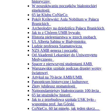
historyczny
W poszukiwaniu początków białostockiej
ginekologii
65 lat Klubu CoNieCo
Pokój Królewski: Aula Nobilium w Pałacu
Branickich
Archeolodzy na dziedzińcu Pałacu Branickich
Jak to z Chórem UMB bywało
Historia pielęgniarstwa w trzech osobach
Ul. Alberta Sabina w Białymstoku
Ludzie profesora Szamatowicza
NZS AMB geneza i początki
Od Akademii Lekarskiej do Uniwersytetu
Medycznego
Spacer z pierwszymi studentami AMB
Warszawskie szpitale podczas drugiej wojny
światowej
Artykuł na 70-lecie AMB/UMB
Panopticum historyczne i kulturowe
Złoty jubileusz stomatologii
Najpopularniejszy białostoczanin 100-lecia
65 lat strażników historii
Jak to z przebudową szpitala USK było -
wspomina prof. Jan Górski
CoNieCo. 60 lat minęło, jak jeden skecz…