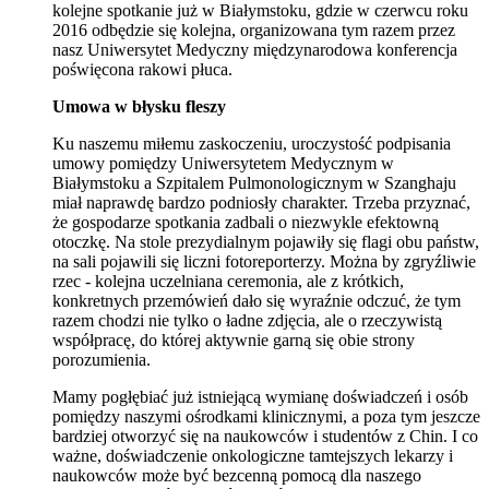
kolejne spotkanie już w Białymstoku, gdzie w czerwcu roku
2016 odbędzie się kolejna, organizowana tym razem przez
nasz Uniwersytet Medyczny międzynarodowa konferencja
poświęcona rakowi płuca.
Umowa w błysku fleszy
Ku naszemu miłemu zaskoczeniu, uroczystość podpisania
umowy pomiędzy Uniwersytetem Medycznym w
Białymstoku a Szpitalem Pulmonologicznym w Szanghaju
miał naprawdę bardzo podniosły charakter. Trzeba przyznać,
że gospodarze spotkania zadbali o niezwykle efektowną
otoczkę. Na stole prezydialnym pojawiły się flagi obu państw,
na sali pojawili się liczni fotoreporterzy. Można by zgryźliwie
rzec - kolejna uczelniana ceremonia, ale z krótkich,
konkretnych przemówień dało się wyraźnie odczuć, że tym
razem chodzi nie tylko o ładne zdjęcia, ale o rzeczywistą
współpracę, do której aktywnie garną się obie strony
porozumienia.
Mamy pogłębiać już istniejącą wymianę doświadczeń i osób
pomiędzy naszymi ośrodkami klinicznymi, a poza tym jeszcze
bardziej otworzyć się na naukowców i studentów z Chin. I co
ważne, doświadczenie onkologiczne tamtejszych lekarzy i
naukowców może być bezcenną pomocą dla naszego