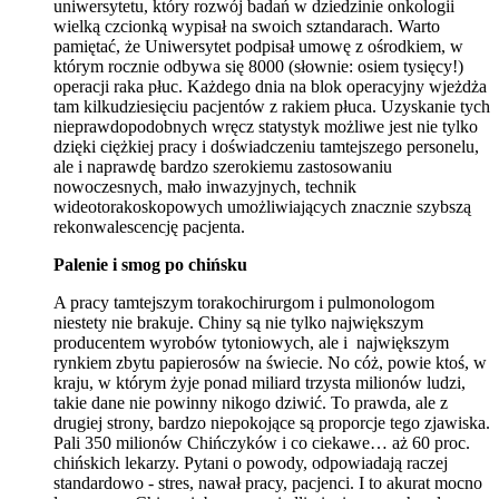
uniwersytetu, który rozwój badań w dziedzinie onkologii
wielką czcionką wypisał na swoich sztandarach. Warto
pamiętać, że Uniwersytet podpisał umowę z ośrodkiem, w
którym rocznie odbywa się 8000 (słownie: osiem tysięcy!)
operacji raka płuc. Każdego dnia na blok operacyjny wjeżdża
tam kilkudziesięciu pacjentów z rakiem płuca. Uzyskanie tych
nieprawdopodobnych wręcz statystyk możliwe jest nie tylko
dzięki ciężkiej pracy i doświadczeniu tamtejszego personelu,
ale i naprawdę bardzo szerokiemu zastosowaniu
nowoczesnych, mało inwazyjnych, technik
wideotorakoskopowych umożliwiających znacznie szybszą
rekonwalescencję pacjenta.
Palenie i smog po chińsku
A pracy tamtejszym torakochirurgom i pulmonologom
niestety nie brakuje. Chiny są nie tylko największym
producentem wyrobów tytoniowych, ale i największym
rynkiem zbytu papierosów na świecie. No cóż, powie ktoś, w
kraju, w którym żyje ponad miliard trzysta milionów ludzi,
takie dane nie powinny nikogo dziwić. To prawda, ale z
drugiej strony, bardzo niepokojące są proporcje tego zjawiska.
Pali 350 milionów Chińczyków i co ciekawe… aż 60 proc.
chińskich lekarzy. Pytani o powody, odpowiadają raczej
standardowo - stres, nawał pracy, pacjenci. I to akurat mocno