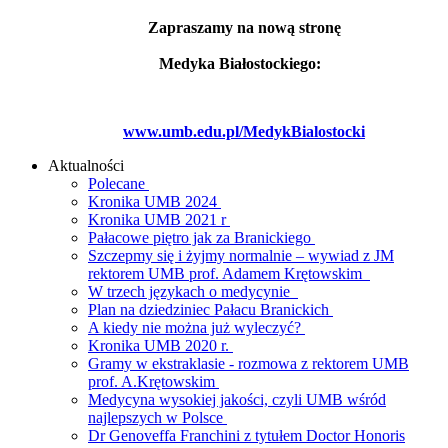
Zapraszamy na nową stronę
Medyka Białostockiego:
www.umb.edu.pl/MedykBialostocki
Aktualności
Polecane
Kronika UMB 2024
Kronika UMB 2021 r
Pałacowe piętro jak za Branickiego
Szczepmy się i żyjmy normalnie – wywiad z JM
rektorem UMB prof. Adamem Krętowskim
W trzech językach o medycynie
Plan na dziedziniec Pałacu Branickich
A kiedy nie można już wyleczyć?
Kronika UMB 2020 r.
Gramy w ekstraklasie - rozmowa z rektorem UMB
prof. A.Krętowskim
Medycyna wysokiej jakości, czyli UMB wśród
najlepszych w Polsce
Dr Genoveffa Franchini z tytułem Doctor Honoris