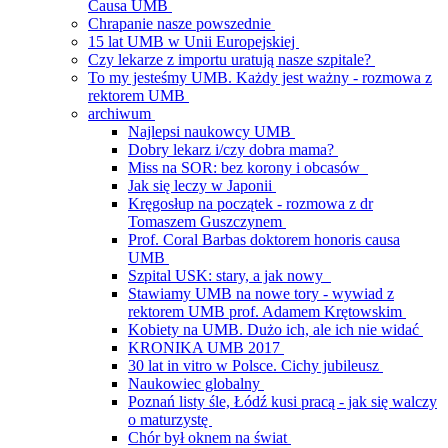
Causa UMB
Chrapanie nasze powszednie
15 lat UMB w Unii Europejskiej
Czy lekarze z importu uratują nasze szpitale?
To my jesteśmy UMB. Każdy jest ważny - rozmowa z
rektorem UMB
archiwum
Najlepsi naukowcy UMB
Dobry lekarz i/czy dobra mama?
Miss na SOR: bez korony i obcasów
Jak się leczy w Japonii
Kręgosłup na początek - rozmowa z dr
Tomaszem Guszczynem
Prof. Coral Barbas doktorem honoris causa
UMB
Szpital USK: stary, a jak nowy
Stawiamy UMB na nowe tory - wywiad z
rektorem UMB prof. Adamem Krętowskim
Kobiety na UMB. Dużo ich, ale ich nie widać
KRONIKA UMB 2017
30 lat in vitro w Polsce. Cichy jubileusz
Naukowiec globalny
Poznań listy śle, Łódź kusi pracą - jak się walczy
o maturzystę
Chór był oknem na świat