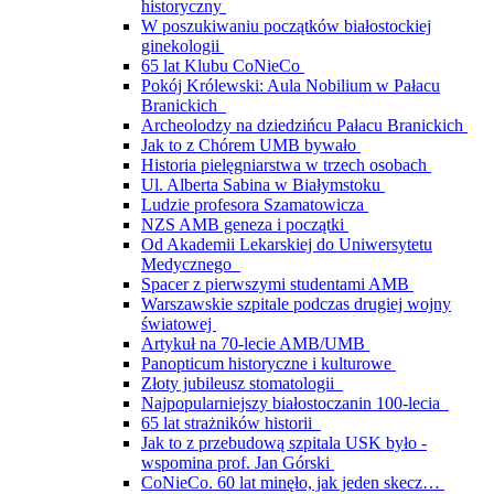
historyczny
W poszukiwaniu początków białostockiej
ginekologii
65 lat Klubu CoNieCo
Pokój Królewski: Aula Nobilium w Pałacu
Branickich
Archeolodzy na dziedzińcu Pałacu Branickich
Jak to z Chórem UMB bywało
Historia pielęgniarstwa w trzech osobach
Ul. Alberta Sabina w Białymstoku
Ludzie profesora Szamatowicza
NZS AMB geneza i początki
Od Akademii Lekarskiej do Uniwersytetu
Medycznego
Spacer z pierwszymi studentami AMB
Warszawskie szpitale podczas drugiej wojny
światowej
Artykuł na 70-lecie AMB/UMB
Panopticum historyczne i kulturowe
Złoty jubileusz stomatologii
Najpopularniejszy białostoczanin 100-lecia
65 lat strażników historii
Jak to z przebudową szpitala USK było -
wspomina prof. Jan Górski
CoNieCo. 60 lat minęło, jak jeden skecz…