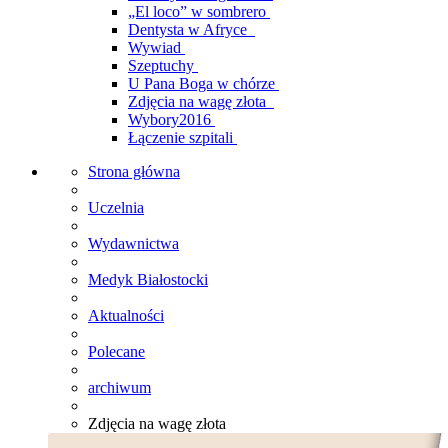
„El loco” w sombrero
Dentysta w Afryce
Wywiad
Szeptuchy
U Pana Boga w chórze
Zdjęcia na wagę złota
Wybory2016
Łączenie szpitali
Strona główna
Uczelnia
Wydawnictwa
Medyk Białostocki
Aktualności
Polecane
archiwum
Zdjęcia na wagę złota