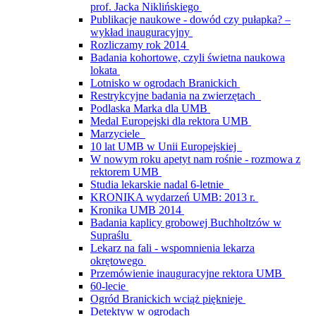
prof. Jacka Niklińskiego
Publikacje naukowe - dowód czy pułapka? –
wykład inauguracyjny
Rozliczamy rok 2014
Badania kohortowe, czyli świetna naukowa
lokata
Lotnisko w ogrodach Branickich
Restrykcyjne badania na zwierzętach
Podlaska Marka dla UMB
Medal Europejski dla rektora UMB
Marzyciele
10 lat UMB w Unii Europejskiej
W nowym roku apetyt nam rośnie - rozmowa z
rektorem UMB
Studia lekarskie nadal 6-letnie
KRONIKA wydarzeń UMB: 2013 r.
Kronika UMB 2014
Badania kaplicy grobowej Buchholtzów w
Supraślu
Lekarz na fali - wspomnienia lekarza
okrętowego
Przemówienie inauguracyjne rektora UMB
60-lecie
Ogród Branickich wciąż pięknieje
Detektyw w ogrodach