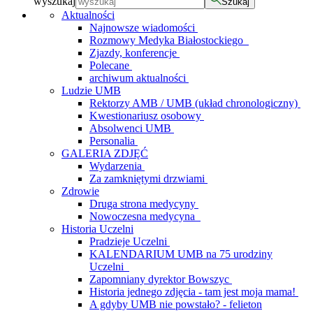
wyszukaj
Szukaj
Aktualności
Najnowsze wiadomości
Rozmowy Medyka Białostockiego
Zjazdy, konferencje
Polecane
archiwum aktualności
Ludzie UMB
Rektorzy AMB / UMB (układ chronologiczny)
Kwestionariusz osobowy
Absolwenci UMB
Personalia
GALERIA ZDJĘĆ
Wydarzenia
Za zamkniętymi drzwiami
Zdrowie
Druga strona medycyny
Nowoczesna medycyna
Historia Uczelni
Pradzieje Uczelni
KALENDARIUM UMB na 75 urodziny
Uczelni
Zapomniany dyrektor Bowszyc
Historia jednego zdjęcia - tam jest moja mama!
A gdyby UMB nie powstało? - felieton