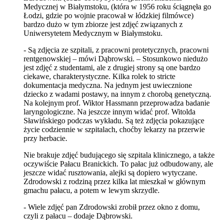
Medycznej w Białymstoku, (która w 1956 roku ściągnęła go
Łodzi, gdzie po wojnie pracował w łódzkiej filmówce)
bardzo dużo w tym zbiorze jest zdjęć związanych z
Uniwersytetem Medycznym w Białymstoku.
- Są zdjęcia ze szpitali, z pracowni protetycznych, pracowni
rentgenowskiej – mówi Dąbrowski. – Stosunkowo niedużo
jest zdjęć z studentami, ale z drugiej strony są one bardzo
ciekawe, charakterystyczne. Kilka rolek to stricte
dokumentacja medyczna. Na jednym jest uwiecznione
dziecko z wadami postawy, na innym z chorobą genetyczną.
Na kolejnym prof. Wiktor Hassmann przeprowadza badanie
laryngologiczne. Na jeszcze innym widać prof. Witolda
Sławińskiego podczas wykładu. Są też zdjęcia pokazujące
życie codziennie w szpitalach, choćby lekarzy na przerwie
przy herbacie.
Nie brakuje zdjęć budującego się szpitala klinicznego, a także
oczywiście Pałacu Branickich. To pałac już odbudowany, ale
jeszcze widać rusztowania, alejki są dopiero wytyczane.
Zdrodowski z rodziną przez kilka lat mieszkał w głównym
gmachu pałacu, a potem w lewym skrzydle.
- Wiele zdjęć pan Zdrodowski zrobił przez okno z domu,
czyli z pałacu – dodaje Dąbrowski.