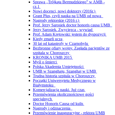
Sprawa „Trójkąta Bermudzkiego” w AMB -
cz.1
Nowi docenci, nowi doktorzy (2016r.)
Grant Plus, czyli nauka na UMB od nowa
Nagrody rektorskie (2016 r.)
Prof. Jerzy Sarosiek doctor honoris causa UMB
Jerzy Sarosiek. Zwycięzca - wywiad
Prof. Adam Krętowski: jestem do dyspozycji
Kiedy zmarli uczą
30 lat od katastrofy w Czarnobylu
Bezbronne ofiary wojny. Zagłada pacjentów ze
szpitala w Choroszczy
KRONIKA UMB 2015
Myśl o śmierci
Polska Akademia Umiejętności
UMB w Szanghaju, Szanghaj w UMB
Trudna historia szpitala w Choroszczy
Początki Uniwersytetu Medycznego w
Białymstoku
Komercjalizacja nauki. Już czas
Przemówienia okolicznościowe gości
specjalnych
Doctor Honoris Causa od kulis
Nagrody i odznaczenia
Przemówienie inauguracyjne - rektora UMB