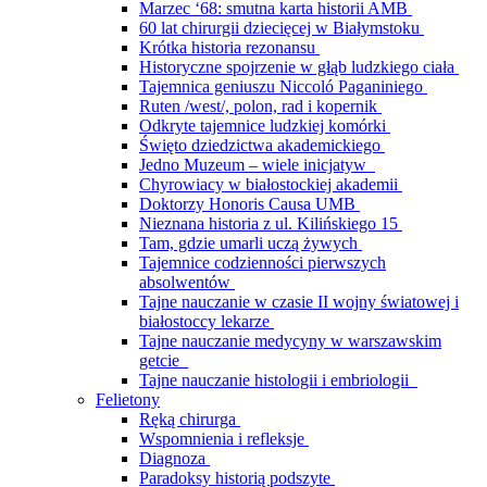
Marzec ‘68: smutna karta historii AMB
60 lat chirurgii dziecięcej w Białymstoku
Krótka historia rezonansu
Historyczne spojrzenie w głąb ludzkiego ciała
Tajemnica geniuszu Niccoló Paganiniego
Ruten /west/, polon, rad i kopernik
Odkryte tajemnice ludzkiej komórki
Święto dziedzictwa akademickiego
Jedno Muzeum – wiele inicjatyw
Chyrowiacy w białostockiej akademii
Doktorzy Honoris Causa UMB
Nieznana historia z ul. Kilińskiego 15
Tam, gdzie umarli uczą żywych
Tajemnice codzienności pierwszych
absolwentów
Tajne nauczanie w czasie II wojny światowej i
białostoccy lekarze
Tajne nauczanie medycyny w warszawskim
getcie
Tajne nauczanie histologii i embriologii
Felietony
Ręką chirurga
Wspomnienia i refleksje
Diagnoza
Paradoksy historią podszyte