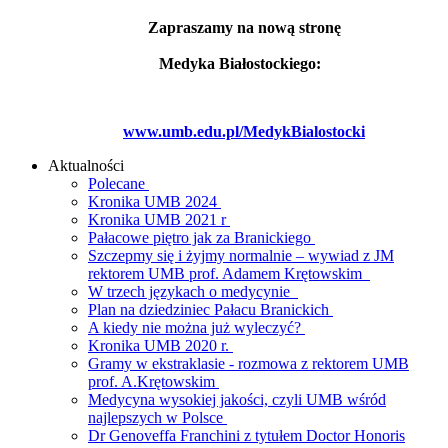
Zapraszamy na nową stronę
Medyka Białostockiego:
www.umb.edu.pl/MedykBialostocki
Aktualności
Polecane
Kronika UMB 2024
Kronika UMB 2021 r
Pałacowe piętro jak za Branickiego
Szczepmy się i żyjmy normalnie – wywiad z JM
rektorem UMB prof. Adamem Krętowskim
W trzech językach o medycynie
Plan na dziedziniec Pałacu Branickich
A kiedy nie można już wyleczyć?
Kronika UMB 2020 r.
Gramy w ekstraklasie - rozmowa z rektorem UMB
prof. A.Krętowskim
Medycyna wysokiej jakości, czyli UMB wśród
najlepszych w Polsce
Dr Genoveffa Franchini z tytułem Doctor Honoris