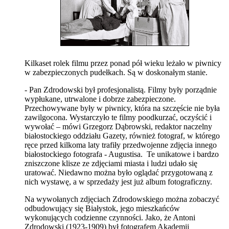
Kilkaset rolek filmu przez ponad pół wieku leżało w piwnicy
w zabezpieczonych pudełkach. Są w doskonałym stanie.
- Pan Zdrodowski był profesjonalistą. Filmy były porządnie
wypłukane, utrwalone i dobrze zabezpieczone.
Przechowywane były w piwnicy, która na szczęście nie była
zawilgocona. Wystarczyło te filmy poodkurzać, oczyścić i
wywołać – mówi Grzegorz Dąbrowski, redaktor naczelny
białostockiego oddziału Gazety, również fotograf, w którego
ręce przed kilkoma laty trafiły przedwojenne zdjęcia innego
białostockiego fotografa - Augustisa. Te unikatowe i bardzo
zniszczone klisze ze zdjęciami miasta i ludzi udało się
uratować. Niedawno można było oglądać przygotowaną z
nich wystawę, a w sprzedaży jest już album fotograficzny.
Na wywołanych zdjęciach Zdrodowskiego można zobaczyć
odbudowujący się Białystok, jego mieszkańców
wykonujących codzienne czynności. Jako, że Antoni
Zdrodowski (1923-1909) był fotografem Akademii