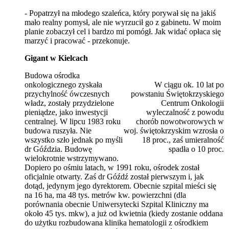
- Popatrzył na młodego szaleńca, który porywał się na jakiś
mało realny pomysł, ale nie wyrzucił go z gabinetu. W moim
planie zobaczył cel i bardzo mi pomógł. Jak widać opłaca się
marzyć i pracować - przekonuje.
Gigant w Kielcach
Budowa ośrodka
onkologicznego zyskała
W ciągu ok. 10 lat po
przychylność ówczesnych
powstaniu Świętokrzyskiego
władz, zostały przydzielone
Centrum Onkologii
pieniądze, jako inwestycji
wyleczalność z powodu
centralnej. W lipcu 1983 roku
chorób nowotworowych w
budowa ruszyła. Nie
woj. świętokrzyskim wzrosła o
wszystko szło jednak po myśli
18 proc., zaś umieralność
dr Góździa. Budowę
spadła o 10 proc.
wielokrotnie wstrzymywano.
Dopiero po ośmiu latach, w 1991 roku, ośrodek został
oficjalnie otwarty. Zaś dr Góźdź został pierwszym i, jak
dotąd, jedynym jego dyrektorem. Obecnie szpital mieści się
na 16 ha, ma 48 tys. metrów kw. powierzchni (dla
porównania obecnie Uniwersytecki Szpital Kliniczny ma
około 45 tys. mkw), a już od kwietnia (kiedy zostanie oddana
do użytku rozbudowana klinika hematologii z ośrodkiem