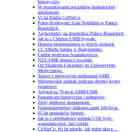
historyczny
W poszukiwaniu początków białostockiej
ginekologii
65 lat Klubu CoNieCo
Pokój Królewski: Aula Nobilium w Pałacu
Branickich
Archeolodzy na dziedzińcu Pałacu Branickich
Jak to z Chórem UMB bywało
Historia pielęgniarstwa w trzech osobach
Ul. Alberta Sabina w Białymstoku
Ludzie profesora Szamatowicza
NZS AMB geneza i początki
Od Akademii Lekarskiej do Uniwersytetu
Medycznego
Spacer z pierwszymi studentami AMB
Warszawskie szpitale podczas drugiej wojny
światowej
Artykuł na 70-lecie AMB/UMB
Panopticum historyczne i kulturowe
Złoty jubileusz stomatologii
Najpopularniejszy białostoczanin 100-lecia
65 lat strażników historii
Jak to z przebudową szpitala USK było -
wspomina prof. Jan Górski
CoNieCo. 60 lat minęło, jak jeden skecz…