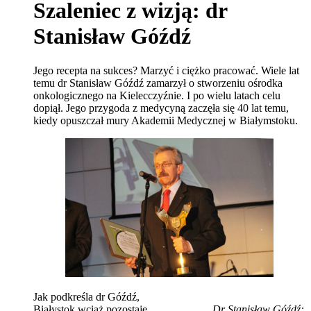
Szaleniec z wizją: dr
Stanisław Góźdź
Jego recepta na sukces? Marzyć i ciężko pracować. Wiele lat
temu dr Stanisław Góźdź zamarzył o stworzeniu ośrodka
onkologicznego na Kielecczyźnie. I po wielu latach celu
dopiął. Jego przygoda z medycyną zaczęła się 40 lat temu,
kiedy opuszczał mury Akademii Medycznej w Białymstoku.
Jak podkreśla dr Góźdź,
Białystok wciąż pozostaje
Dr Stanisław Góźdź: