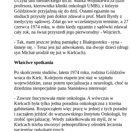
Uczyła tam niemieckiego im.in. Marka Wojtukiewicza (dziś
profesora, kierownika kliniki onkologii UMB), z którym
Góździowie przyjaźnią się do dziś. Ostatni egzamin na
studiach przyszły pan doktor zdawał u prof. Marii Byrdy z
medycyny sądowej. Zdał go we wcześniejszym terminie, a 27
czerwca 1974 roku, w dniu kiedy egzamin z sądówki zdawał
cały rok, na świat przyszedł jego pierworodny - Wojciech.
- Tak, mam jeszcze jedną pamiątkę z Białegostoku - syna -
śmieje się. - Teraz jest już adwokatem, ma dwoje dzieci (drugi
syn Michał urodził się już w Kielcach).
Właściwe spotkania
Po skończeniu studiów, latem 1974 roku, rodzina Góździów
wraca do Kielc. Kolejnym etapem jest staż w szpitalu
wojewódzkim, zaraz potem specjalizacja z neurologii, choć ta
dziedzina niespecjalnie pana Stanisława interesuje:
- Zawsze fascynowała mnie onkologia. A wówczas w
Kielcach była tylko jedna poradnia onkologiczna z trzema
gabinetami. Rozpocząłem więc pracę w jednej z tych poradni
i zacząłem jeździć do warszawskiego Instytutu Onkologii, by
zrobić specjalizację. Wtedy zakiełkowała mi myśl, że w
Kielcach trzeba stworzyć pełnoprofilowy ośrodek leczenia
pacjentów onkologicznych.