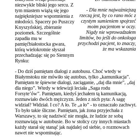
niezwykle bliski jego sercu. Z
- Dla mnie najważniejszą
tym miastem wiążą się jego
rzeczą jest, by co rano móc z
najpiękniejsze wspomnienia z
czystym sumieniem spojrzeć
młodości. Spacery po Puszczy
moim pacjentom w oczy.
Knyszyńskiej, zbieranie
Nigdy nie wprowadzałem
poziomek. Szczególnie
limitów, bo jeśli do onkologa
zapadła mu w
przychodzi pacjent, to znaczy,
pamięćbiałostocka gwara,
że ma wskazania
którą wielokrotnie słyszał
przechadzając się po Siennym
Rynku:
- Do dziś pamiętam dialogi z autobusu. Choć wtedy w
Białymstoku nie mówiło się autobus, tylko „kamunikacja”.
Pamiętam te śpiewne dialogi, zaciąganie, „daj dla mnie”, „daj
dla niego”. Wtedy w telewizji leciała „Saga rodu
Forsyte’ów”. Pamiętam, kiedyś jechałem tą kamunikacją,
rozmawiało dwóch mężczyzn. Jeden z nich pyta: A sagę
widział? Widział. I co? A ło. Te „a ło” - to oznaczało zachwyt.
To było takie śliczne. Pamiętam, jak żona przyjechała z
Warszawy, to się nadziwić nie mogła, że ludzie ze sobą
rozmawiają w autobusie. Bo w stolicy czy innych miastach
każdy starał się stanąć jak najdalej od siebie, o rozmowach
nawet nie wspominając.