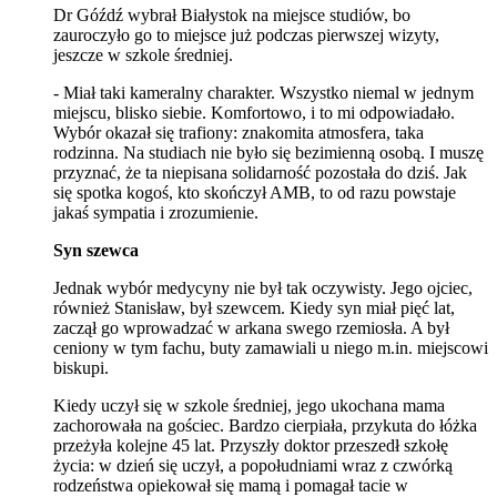
Dr Góźdź wybrał Białystok na miejsce studiów, bo
zauroczyło go to miejsce już podczas pierwszej wizyty,
jeszcze w szkole średniej.
- Miał taki kameralny charakter. Wszystko niemal w jednym
miejscu, blisko siebie. Komfortowo, i to mi odpowiadało.
Wybór okazał się trafiony: znakomita atmosfera, taka
rodzinna. Na studiach nie było się bezimienną osobą. I muszę
przyznać, że ta niepisana solidarność pozostała do dziś. Jak
się spotka kogoś, kto skończył AMB, to od razu powstaje
jakaś sympatia i zrozumienie.
Syn szewca
Jednak wybór medycyny nie był tak oczywisty. Jego ojciec,
również Stanisław, był szewcem. Kiedy syn miał pięć lat,
zaczął go wprowadzać w arkana swego rzemiosła. A był
ceniony w tym fachu, buty zamawiali u niego m.in. miejscowi
biskupi.
Kiedy uczył się w szkole średniej, jego ukochana mama
zachorowała na gościec. Bardzo cierpiała, przykuta do łóżka
przeżyła kolejne 45 lat. Przyszły doktor przeszedł szkołę
życia: w dzień się uczył, a popołudniami wraz z czwórką
rodzeństwa opiekował się mamą i pomagał tacie w