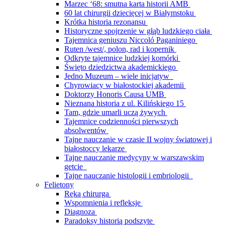
Marzec ‘68: smutna karta historii AMB
60 lat chirurgii dziecięcej w Białymstoku
Krótka historia rezonansu
Historyczne spojrzenie w głąb ludzkiego ciała
Tajemnica geniuszu Niccoló Paganiniego
Ruten /west/, polon, rad i kopernik
Odkryte tajemnice ludzkiej komórki
Święto dziedzictwa akademickiego
Jedno Muzeum – wiele inicjatyw
Chyrowiacy w białostockiej akademii
Doktorzy Honoris Causa UMB
Nieznana historia z ul. Kilińskiego 15
Tam, gdzie umarli uczą żywych
Tajemnice codzienności pierwszych
absolwentów
Tajne nauczanie w czasie II wojny światowej i
białostoccy lekarze
Tajne nauczanie medycyny w warszawskim
getcie
Tajne nauczanie histologii i embriologii
Felietony
Ręką chirurga
Wspomnienia i refleksje
Diagnoza
Paradoksy historią podszyte