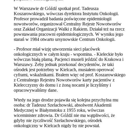
W Warszawie dr Góźdź spotkał prof. Tadeusza
Koszarowskiego, wówczas dyrektora Instytutu Onkologii.
Profesor prowadził badania poświęcone epidemiologii
nowotworów, organizował Centralny Rejestr Nowotworów
oraz Zakład Organizacji Walki z Rakiem. Działał też na rzecz
powstawania pracowni epidemiologicznych. W wyniku jego
starań w 1984 otwarto ursynowskie Centrum Onkologii.
- Profesor miał wizję utworzenia sieci placówek
onkologicznych w całym kraju - wspomina. - Kieleckie było
wówczas białą plamą. Pacjenci musieli jeździć do Krakowa i
Warszawy. Żeby jednak przekonać decydentów, że taki
ośrodek jest potrzebny w Kielcach, musiałem operować
cyframi, wskaźnikami. Brałem więc od prof. Koszarowskiego
z Centralnego Rejestru Nowotworów karty pacjentów z
Kielecczyzny do domu i z żoną nocami je liczyliśmy i
opracowywaliśmy dane.
Wtedy na jego drodze pojawiła się kolejna przychylna mu
osoba: dr Tadeusz Szelachowski, absolwent Akademii
Medycznej w Białymstoku z 1955 roku, wówczas
wiceminister zdrowia. Dr Góźdź nie ma wątpliwości, że
gdyby nie życzliwość Szelachowskiego, ośrodek
onkologiczny w Kielcach nigdy by nie powstał.