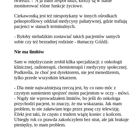
twierdzi. - A ja mam zespół ludzi, którzy są w stanie
monitorować różne funkcje życiowe.
Ciekawostką jest też niespotykany w innych ośrodkach
pełnoprofilowy oddział medycyny paliatywnej, gdzie trafiają
pacjenci w stanach terminalnych.
- Byłoby nieludzkim zostawiać takich pacjentów samych
sobie czy też bezradnej rodzinie - tłumaczy Góźdź.
Nie ma limitów
Sam w międzyczasie zrobił kilka specjalizacji: z onkologii
klinicznej, radioterapii, chemioterapii i medycyny społecznej.
Podkreśla, że choć jest dyrektorem, nie jest menedżerem,
tylko przede wszystkim lekarzem.
- Dla mnie najważniejszą rzeczą jest, by co rano móc z
czystym sumieniem spojrzeć moim pacjentom w oczy - mówi.
- Nigdy nie wprowadzałem limitów, bo jeśli do onkologa
przychodzi pacjent, to znaczy, że ma wskazania. Jak mam
problem, to nie załatwiam tego przez prasę czy telewizję.
Efekt jest taki, że często z trudem wiążę koniec z końcem.
Ubiegły rok co prawda zakończyłem bez strat, ale jak brakuje
pieniędzy, to mam problem.