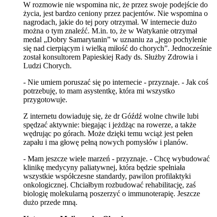
W rozmowie nie wspomina nic, że przez swoje podejście do
życia, jest bardzo ceniony przez pacjentów. Nie wspomina o
nagrodach, jakie do tej pory otrzymał. W internecie dużo
można o tym znaleźć. M.in. to, że w Watykanie otrzymał
medal „Dobry Samarytanin” w uznaniu za „jego pochylenie
się nad cierpiącym i wielką miłość do chorych”. Jednocześnie
został konsultorem Papieskiej Rady ds. Służby Zdrowia i
Ludzi Chorych.
- Nie umiem poruszać się po internecie - przyznaje. - Jak coś
potrzebuję, to mam asystentkę, która mi wszystko
przygotowuje.
Z internetu dowiaduję się, że dr Góźdź wolne chwile lubi
spędzać aktywnie: biegając i jeżdżąc na rowerze, a także
wędrując po górach. Może dzięki temu wciąż jest pełen
zapału i ma głowę pełną nowych pomysłów i planów.
- Mam jeszcze wiele marzeń - przyznaje. - Chcę wybudować
klinikę medycyny paliatywnej, która będzie spełniała
wszystkie współczesne standardy, pawilon profilaktyki
onkologicznej. Chciałbym rozbudować rehabilitację, zaś
biologię molekularną poszerzyć o immunoterapię. Jeszcze
dużo przede mną.