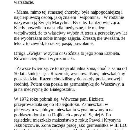
warsztacie.
- Mama, mimo tej strasznej choroby, była najpogodniejszą i
najcierpliwszą osobą, jaką znałem - wspomina. - W rodzinie
nazywano ją Świętą Marychną. Była też bardzo wierząca.
Kiedy poszedłem na studia medyczne, nie miałem
wątpliwości, że to właściwy wybór. A teraz z perspektywy lat
nie wyobrażam sobie innego zajęcia. Zresztą nie uważam, że
lekarz to zawód, to raczej pasja, powołanie.
Druga „święta” w życiu dr Góździa to jego żona Elżbieta.
Równie cierpliwa i wyrozumiała.
- Zawsze twierdzę, że to moja aktualna żona, choć ta sama od
50 lat - śmieje się. - Razem się wychowaliśmy, mieszkaliśmy
po sąsiedzku. Razem chodziliśmy do szkoły podstawowej i
średniej. Potem ona poszła na germanistykę do Warszawy, a
ja na medycynę do Białegostoku.
W 1972 roku pobrali się. Wówczas pani Elżbieta
przeprowadziła się do Białegostoku. Zamieszkali w
pierwszym wspólnym mieszkaniu wynajmowanym na
poddaszu domku na Dojlidach - przy ul. Sępiej 6. Po
sąsiedzku mieszkało małżeństwo z roku: Paweł i Krystyna
Jakubiczowie. Żona zaczęła pracę jako germanistka w III LO.