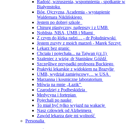
Radość, wzruszenia, wspomnienia - spotkanie w
Białymstoku
Bóg, Ojczyzna, Academia - wystąpienie
Waldemara Niklińskiego
Jestem po dobrej szkole
Chirurg plastyczny, najlepszy i z UMB
Noblista, NBA, UMB i Miami
Z czym do łóżka radzi… - dr Południewski
Jestem zszyty z moich marzeń - Marek Szczyt
Lekarz bez granic
Chciała i pojechała... na Tajwan (cz.1)
Szaleniec z wizją: dr Stanisław Góźdź
Szczęśliwe przypadki profesora Buckiego
Praktyki lekarskie z widokiem na Brazylię
UMB, wydział zamiejscowy… w USA
Marzanna i kosmiczne laboratorium
Mówią na mnie „Łazik”
Czarodziej z Podbeskidzia
Medycyna i fortepian
Pojechali po naukę
To miał być tylko wyjazd na wakacje
Nasz człowiek od Alzheimera
Zawód lekarza daje mi wolność
Personalia