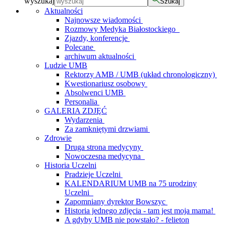
wyszukaj
Szukaj
Aktualności
Najnowsze wiadomości
Rozmowy Medyka Białostockiego
Zjazdy, konferencje
Polecane
archiwum aktualności
Ludzie UMB
Rektorzy AMB / UMB (układ chronologiczny)
Kwestionariusz osobowy
Absolwenci UMB
Personalia
GALERIA ZDJĘĆ
Wydarzenia
Za zamkniętymi drzwiami
Zdrowie
Druga strona medycyny
Nowoczesna medycyna
Historia Uczelni
Pradzieje Uczelni
KALENDARIUM UMB na 75 urodziny
Uczelni
Zapomniany dyrektor Bowszyc
Historia jednego zdjęcia - tam jest moja mama!
A gdyby UMB nie powstało? - felieton