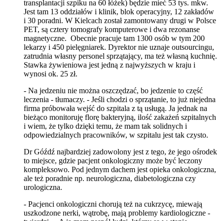
transplantacji szpiku na 60 łóżek) będzie mieć 53 tys. mkw.
Jest tam 13 oddziałów i klinik, blok operacyjny, 12 zakładów
i 30 poradni. W Kielcach został zamontowany drugi w Polsce
PET, są cztery tomografy komputerowe i dwa rezonanse
magnetyczne. Obecnie pracuje tam 1300 osób w tym 200
lekarzy i 450 pielęgniarek. Dyrektor nie uznaje outsourcingu,
zatrudnia własny personel sprzątający, ma też własną kuchnię.
Stawka żywieniowa jest jedną z najwyższych w kraju i
wynosi ok. 25 zł.
- Na jedzeniu nie można oszczędzać, bo jedzenie to część
leczenia - tłumaczy. - Jeśli chodzi o sprzątanie, to już niejedna
firma próbowała wejść do szpitala z tą usługą. Ja jednak na
bieżąco monitoruję florę bakteryjną, ilość zakażeń szpitalnych
i wiem, że tylko dzięki temu, że mam tak solidnych i
odpowiedzialnych pracowników, w szpitalu jest tak czysto.
Dr Góźdź najbardziej zadowolony jest z tego, że jego ośrodek
to miejsce, gdzie pacjent onkologiczny może być leczony
kompleksowo. Pod jednym dachem jest opieka onkologiczna,
ale też poradnie np. neurologiczna, diabetologiczna czy
urologiczna.
- Pacjenci onkologiczni chorują też na cukrzycę, miewają
uszkodzone nerki, wątrobę, mają problemy kardiologiczne -