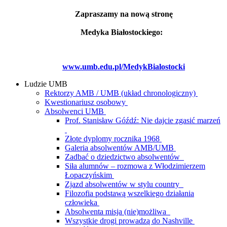
Zapraszamy na nową stronę
Medyka Białostockiego:
www.umb.edu.pl/MedykBialostocki
Ludzie UMB
Rektorzy AMB / UMB (układ chronologiczny)
Kwestionariusz osobowy
Absolwenci UMB
Prof. Stanisław Góźdź: Nie dajcie zgasić marzeń
Złote dyplomy rocznika 1968
Galeria absolwentów AMB/UMB
Zadbać o dziedzictwo absolwentów
Siła alumnów – rozmowa z Włodzimierzem
Łopaczyńskim
Zjazd absolwentów w stylu country
Filozofia podstawą wszelkiego działania
człowieka
Absolwenta misja (nie)możliwa
Wszystkie drogi prowadzą do Nashville