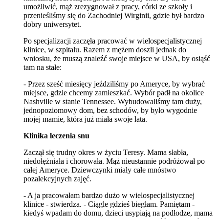
umożliwić, mąż zrezygnował z pracy, córki ze szkoły i
przenieśliśmy się do Zachodniej Wirginii, gdzie był bardzo
dobry uniwersytet.
Po specjalizacji zaczęła pracować w wielospecjalistycznej
klinice, w szpitalu. Razem z mężem doszli jednak do
wniosku, że muszą znaleźć swoje miejsce w USA, by osiąść
tam na stałe:
- Przez sześć miesięcy jeździliśmy po Ameryce, by wybrać
miejsce, gdzie chcemy zamieszkać. Wybór padł na okolice
Nashville w stanie Tennessee. Wybudowaliśmy tam duży,
jednopoziomowy dom, bez schodów, by było wygodnie
mojej mamie, która już miała swoje lata.
Klinika leczenia snu
Zaczął się trudny okres w życiu Teresy. Mama słabła,
niedołężniała i chorowała. Mąż nieustannie podróżował po
całej Ameryce. Dziewczynki miały całe mnóstwo
pozalekcyjnych zajęć.
- A ja pracowałam bardzo dużo w wielospecjalistycznej
klinice - stwierdza. - Ciągle gdzieś biegłam. Pamiętam -
kiedyś wpadam do domu, dzieci usypiają na podłodze, mama