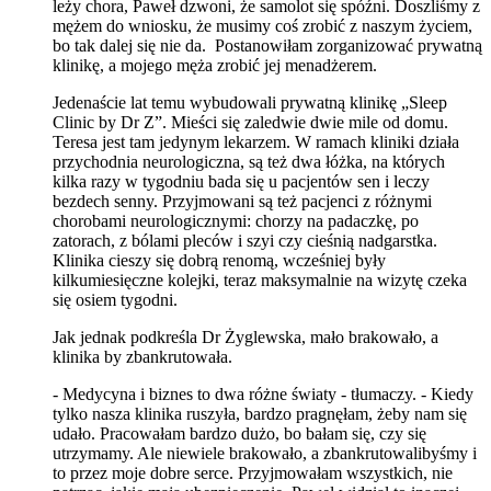
leży chora, Paweł dzwoni, że samolot się spóźni. Doszliśmy z
mężem do wniosku, że musimy coś zrobić z naszym życiem,
bo tak dalej się nie da. Postanowiłam zorganizować prywatną
klinikę, a mojego męża zrobić jej menadżerem.
Jedenaście lat temu wybudowali prywatną klinikę „Sleep
Clinic by Dr Z”. Mieści się zaledwie dwie mile od domu.
Teresa jest tam jedynym lekarzem. W ramach kliniki działa
przychodnia neurologiczna, są też dwa łóżka, na których
kilka razy w tygodniu bada się u pacjentów sen i leczy
bezdech senny. Przyjmowani są też pacjenci z różnymi
chorobami neurologicznymi: chorzy na padaczkę, po
zatorach, z bólami pleców i szyi czy cieśnią nadgarstka.
Klinika cieszy się dobrą renomą, wcześniej były
kilkumiesięczne kolejki, teraz maksymalnie na wizytę czeka
się osiem tygodni.
Jak jednak podkreśla Dr Żyglewska, mało brakowało, a
klinika by zbankrutowała.
- Medycyna i biznes to dwa różne światy - tłumaczy. - Kiedy
tylko nasza klinika ruszyła, bardzo pragnęłam, żeby nam się
udało. Pracowałam bardzo dużo, bo bałam się, czy się
utrzymamy. Ale niewiele brakowało, a zbankrutowalibyśmy i
to przez moje dobre serce. Przyjmowałam wszystkich, nie