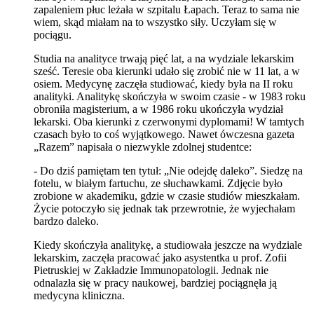
zapaleniem płuc leżała w szpitalu Łapach. Teraz to sama nie
wiem, skąd miałam na to wszystko siły. Uczyłam się w
pociągu.
Studia na analityce trwają pięć lat, a na wydziale lekarskim
sześć. Teresie oba kierunki udało się zrobić nie w 11 lat, a w
osiem. Medycynę zaczęła studiować, kiedy była na II roku
analityki. Analitykę skończyła w swoim czasie - w 1983 roku
obroniła magisterium, a w 1986 roku ukończyła wydział
lekarski. Oba kierunki z czerwonymi dyplomami! W tamtych
czasach było to coś wyjątkowego. Nawet ówczesna gazeta
„Razem” napisała o niezwykle zdolnej studentce:
- Do dziś pamiętam ten tytuł: „Nie odejdę daleko”. Siedzę na
fotelu, w białym fartuchu, ze słuchawkami. Zdjęcie było
zrobione w akademiku, gdzie w czasie studiów mieszkałam.
Życie potoczyło się jednak tak przewrotnie, że wyjechałam
bardzo daleko.
Kiedy skończyła analitykę, a studiowała jeszcze na wydziale
lekarskim, zaczęła pracować jako asystentka u prof. Zofii
Pietruskiej w Zakładzie Immunopatologii. Jednak nie
odnalazła się w pracy naukowej, bardziej pociągnęła ją
medycyna kliniczna.