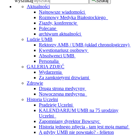
wyszukaj
Szukaj
Aktualności
Najnowsze wiadomości
Rozmowy Medyka Białostockiego
Zjazdy, konferencje
Polecane
archiwum aktualności
Ludzie UMB
Rektorzy AMB / UMB (układ chronologiczny)
Kwestionariusz osobowy
Absolwenci UMB
Personalia
GALERIA ZDJĘĆ
Wydarzenia
Za zamkniętymi drzwiami
Zdrowie
Druga strona medycyny
Nowoczesna medycyna
Historia Uczelni
Pradzieje Uczelni
KALENDARIUM UMB na 75 urodziny
Uczelni
Zapomniany dyrektor Bowszyc
Historia jednego zdjęcia - tam jest moja mama!
A gdyby UMB nie powstało? - felieton