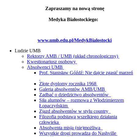
Zapraszamy na nową stronę
Medyka Białostockiego:
www.umb.edu.pl/MedykBialostocki
Ludzie UMB
Rektorzy AMB / UMB (układ chronologiczny)
Kwestionariusz osobowy
Absolwenci UMB
Prof. Stanisław Góźdź: Nie dajcie zgasić marzeń
Złote dyplomy rocznika 1968
Galeria absolwentów AMB/UMB
Zadbać o dziedzictwo absolwentów
Siła alumnów – rozmowa z Włodzimierzem
Łopaczyńskim
Zjazd absolwentów w stylu country
Filozofia podstawą wszelkiego działania
człowieka
Absolwenta misja (nie)możliwa
Wszystkie drogi prowadzą do Nashville