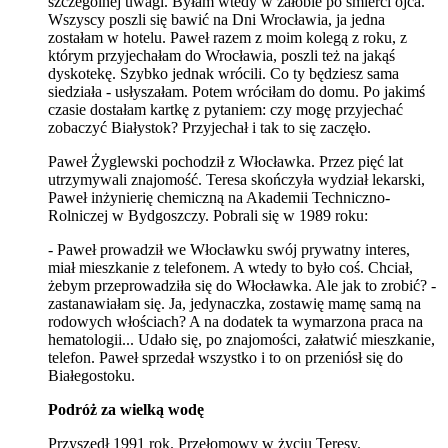
szczególnej uwagi. Byłam wtedy w żałobie po śmierci ojca.
Wszyscy poszli się bawić na Dni Wrocławia, ja jedna
zostałam w hotelu. Paweł razem z moim kolegą z roku, z
którym przyjechałam do Wrocławia, poszli też na jakąś
dyskotekę. Szybko jednak wrócili. Co ty będziesz sama
siedziała - usłyszałam. Potem wróciłam do domu. Po jakimś
czasie dostałam kartkę z pytaniem: czy mogę przyjechać
zobaczyć Białystok? Przyjechał i tak to się zaczęło.
Paweł Żyglewski pochodził z Włocławka. Przez pięć lat
utrzymywali znajomość. Teresa skończyła wydział lekarski,
Paweł inżynierię chemiczną na Akademii Techniczno-
Rolniczej w Bydgoszczy. Pobrali się w 1989 roku:
- Paweł prowadził we Włocławku swój prywatny interes,
miał mieszkanie z telefonem. A wtedy to było coś. Chciał,
żebym przeprowadziła się do Włocławka. Ale jak to zrobić? -
zastanawiałam się. Ja, jedynaczka, zostawię mamę samą na
rodowych włościach? A na dodatek ta wymarzona praca na
hematologii... Udało się, po znajomości, załatwić mieszkanie,
telefon. Paweł sprzedał wszystko i to on przeniósł się do
Białegostoku.
Podróż za wielką wodę
Przyszedł 1991 rok. Przełomowy w życiu Teresy.