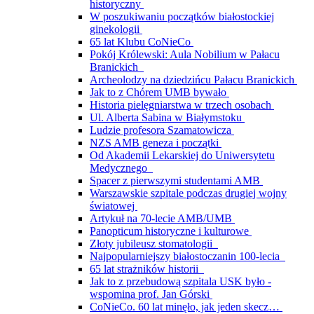
historyczny
W poszukiwaniu początków białostockiej
ginekologii
65 lat Klubu CoNieCo
Pokój Królewski: Aula Nobilium w Pałacu
Branickich
Archeolodzy na dziedzińcu Pałacu Branickich
Jak to z Chórem UMB bywało
Historia pielęgniarstwa w trzech osobach
Ul. Alberta Sabina w Białymstoku
Ludzie profesora Szamatowicza
NZS AMB geneza i początki
Od Akademii Lekarskiej do Uniwersytetu
Medycznego
Spacer z pierwszymi studentami AMB
Warszawskie szpitale podczas drugiej wojny
światowej
Artykuł na 70-lecie AMB/UMB
Panopticum historyczne i kulturowe
Złoty jubileusz stomatologii
Najpopularniejszy białostoczanin 100-lecia
65 lat strażników historii
Jak to z przebudową szpitala USK było -
wspomina prof. Jan Górski
CoNieCo. 60 lat minęło, jak jeden skecz…