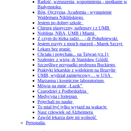
Radość, wzruszenia, wspomnienia - spotkanie w
Białymstoku
Bóg, Ojczyzna, Academia - wystąpienie
Waldemara Niklińskiego
Jestem po dobrej szkole
Chirurg plastyczny, najlepszy i z UMB
Noblista, NBA, UMB i Miami
Z czym do łóżka radzi… - dr Południewski
Jestem zszyty z moich marzeń - Marek Szczyt
Lekarz bez granic
Chciała i pojechała... na Tajwan (cz.1)
Szaleniec z wizją: dr Stanisław Góźdź
Szczęśliwe przypadki profesora Buckiego
Praktyki lekarskie z widokiem na Brazylię
UMB, wydział zamiejscowy… w USA
Marzanna i kosmiczne laboratorium
Mówią na mnie „Łazik”
Czarodziej z Podbeskidzia
Medycyna i fortepian
Pojechali po naukę
To miał być tylko wyjazd na wakacje
Nasz człowiek od Alzheimera
Zawód lekarza daje mi wolność
Personalia