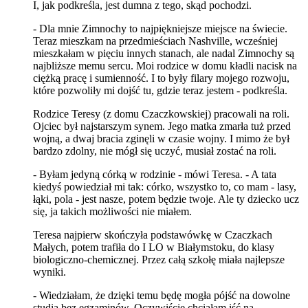
I, jak podkreśla, jest dumna z tego, skąd pochodzi.
- Dla mnie Zimnochy to najpiękniejsze miejsce na świecie.
Teraz mieszkam na przedmieściach Nashville, wcześniej
mieszkałam w pięciu innych stanach, ale nadal Zimnochy są
najbliższe memu sercu. Moi rodzice w domu kładli nacisk na
ciężką pracę i sumienność. I to były filary mojego rozwoju,
które pozwoliły mi dojść tu, gdzie teraz jestem - podkreśla.
Rodzice Teresy (z domu Czaczkowskiej) pracowali na roli.
Ojciec był najstarszym synem. Jego matka zmarła tuż przed
wojną, a dwaj bracia zginęli w czasie wojny. I mimo że był
bardzo zdolny, nie mógł się uczyć, musiał zostać na roli.
- Byłam jedyną córką w rodzinie - mówi Teresa. - A tata
kiedyś powiedział mi tak: córko, wszystko to, co mam - lasy,
łąki, pola - jest nasze, potem będzie twoje. Ale ty dziecko ucz
się, ja takich możliwości nie miałem.
Teresa najpierw skończyła podstawówkę w Czaczkach
Małych, potem trafiła do I LO w Białymstoku, do klasy
biologiczno-chemicznej. Przez całą szkołę miała najlepsze
wyniki.
- Wiedziałam, że dzięki temu będę mogła pójść na dowolne
studia bez egzaminów. Oczywiście chciałam iść na