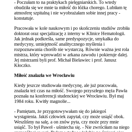
- Poczułam to na praktykach pielęgniarskich. To wtedy
obudziła się we mnie ta miłość do łóżka chorego. Lubiłam tę
atmosferę szpitalną i nie wyobrażałam sobie innej pracy -
konstatuje.
Pracowała w kole naukowym i po skończeniu studiów zrobiła
doktorat oraz specjalizację z interny w Klinice Hematologii.
Jak jednak podkreśla, same predyspozycje, smykałka do
medycyny, umiejętność analitycznego myślenia i
rozpoznawania chorób nie wystarczą. Równie ważna jest rola
mistrza, który wprowadzi w arkana zawodu i pokieruje dalej.
Jej mistrzami byli prof. Michał Bielawiec i prof. Janusz
Kłoczko.
Miłość znalazła
we Wrocławiu
Kiedy jeszcze studiowała medycynę, ale już pracowała,
znalazła też czas na miłość. Swojego przyszłego męża Pawła
poznała na konferencji studenckiej we Wrocławiu. Był maj
1984 roku. Kwitły magnolie...
- Pamiętam, że przygotowywałam się do jakiegoś
wystąpienia. Jakiś człowiek zapytał, czy może usiąść obok.
Weszliśmy na salę, a on znów pyta, czy może przy mnie
usiąść. To był Paweł - uśmiecha się. - Nie zwróciłam na niego