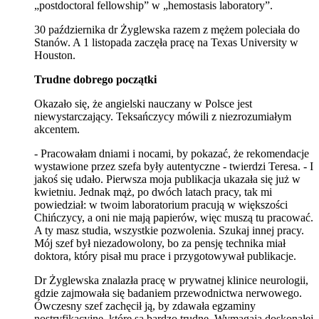
„postdoctoral fellowship” w „hemostasis laboratory”.
30 października dr Żyglewska razem z mężem poleciała do
Stanów. A 1 listopada zaczęła pracę na Texas University w
Houston.
Trudne dobrego początki
Okazało się, że angielski nauczany w Polsce jest
niewystarczający. Teksańczycy mówili z niezrozumiałym
akcentem.
- Pracowałam dniami i nocami, by pokazać, że rekomendacje
wystawione przez szefa były autentyczne - twierdzi Teresa. - I
jakoś się udało. Pierwsza moja publikacja ukazała się już w
kwietniu. Jednak mąż, po dwóch latach pracy, tak mi
powiedział: w twoim laboratorium pracują w większości
Chińczycy, a oni nie mają papierów, więc muszą tu pracować.
A ty masz studia, wszystkie pozwolenia. Szukaj innej pracy.
Mój szef był niezadowolony, bo za pensję technika miał
doktora, który pisał mu prace i przygotowywał publikacje.
Dr Żyglewska znalazła pracę w prywatnej klinice neurologii,
gdzie zajmowała się badaniem przewodnictwa nerwowego.
Ówczesny szef zachęcił ją, by zdawała egzaminy
nostryfikacyjne, które są bardzo trudne. Wymagają doskonałej