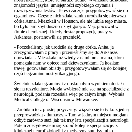
znajomości języka, umiejętności szybkiego czytania i
rozwiązywania testów. Teresa zaczęła przygotowywać się do
egzaminów. Część z nich zdała, zanim urodziła się pierwsza
córka Anna. Mieszkali w Houston, ale nie lubiła tego miasta,
bo było tam zbyt duszno i zbyt gorąco. Mąż pracował w
firmie chemicznej. I kiedy dostał propozycję pracy w
Arkansas, postanowili się przenieść.
- Poczekaliśmy, jak urodziła się druga córka, Anita, ja
zrezygnowałam z pracy i przenieśliśmy się do Arkansas -
opowiada. - Mieszkała już wtedy z nami moja mama, która
pomagała nam w opiece nad dziewczynkami. Ja kosiłam
trawę, gotowałam obiady i przygotowywałam się do kolejnej
części egzaminu nostryfikacyjnego.
Świetnie zdała egzaminy i z doskonałym wynikiem dostała
się na rezydenturę. Mogła wybierać miejsce na specjalizację z
neurologii, podania rozesłała więc po całym kraju. Wybrała
Medical College of Wisconsin w Milwaukee.
- Zrobiłam to z prostej przyczyny: wiązało się to tylko z jedną
przeprowadzką - tłumaczy. - Tam w jednym miejscu mogłam
odbyć zarówno staż, jak też trzy lata specjalizacji z neurologii.
Potem zdecydowałam się zrobić kolejne specjalizacje: z
klinicznej neurofizjologii i z medycyny snu. By mi to