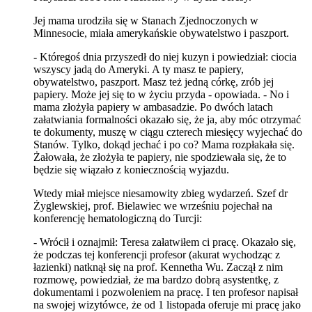
Jej mama urodziła się w Stanach Zjednoczonych w
Minnesocie, miała amerykańskie obywatelstwo i paszport.
- Któregoś dnia przyszedł do niej kuzyn i powiedział: ciocia
wszyscy jadą do Ameryki. A ty masz te papiery,
obywatelstwo, paszport. Masz też jedną córkę, zrób jej
papiery. Może jej się to w życiu przyda - opowiada. - No i
mama złożyła papiery w ambasadzie. Po dwóch latach
załatwiania formalności okazało się, że ja, aby móc otrzymać
te dokumenty, muszę w ciągu czterech miesięcy wyjechać do
Stanów. Tylko, dokąd jechać i po co? Mama rozpłakała się.
Żałowała, że złożyła te papiery, nie spodziewała się, że to
będzie się wiązało z koniecznością wyjazdu.
Wtedy miał miejsce niesamowity zbieg wydarzeń. Szef dr
Żyglewskiej, prof. Bielawiec we wrześniu pojechał na
konferencję hematologiczną do Turcji:
- Wrócił i oznajmił: Teresa załatwiłem ci pracę. Okazało się,
że podczas tej konferencji profesor (akurat wychodząc z
łazienki) natknął się na prof. Kennetha Wu. Zaczął z nim
rozmowę, powiedział, że ma bardzo dobrą asystentkę, z
dokumentami i pozwoleniem na pracę. I ten profesor napisał
na swojej wizytówce, że od 1 listopada oferuje mi pracę jako