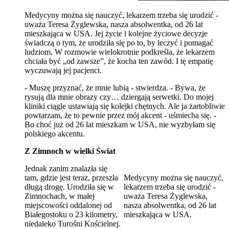
Medycyny można się nauczyć, lekarzem trzeba się urodzić -
uważa Teresa Żyglewska, nasza absolwentka, od 26 lat
mieszkająca w USA. Jej życie i kolejne życiowe decyzje
świadczą o tym, że urodziła się po to, by leczyć i pomagać
ludziom. W rozmowie wielokrotnie podkreśla, że lekarzem
chciała być „od zawsze”, że kocha ten zawód. I tę empatię
wyczuwają jej pacjenci.
- Muszę przyznać, że mnie lubią - stwierdza. - Bywa, że
rysują dla mnie obrazy czy… dziergają serwetki. Do mojej
kliniki ciągle ustawiają się kolejki chętnych. Ale ja żartobliwie
powtarzam, że to pewnie przez mój akcent - uśmiecha się. -
Bo choć już od 26 lat mieszkam w USA, nie wyzbyłam się
polskiego akcentu.
Z Zimnoch w wielki Świat
Jednak zanim znalazła się
tam, gdzie jest teraz, przeszła
Medycyny można się nauczyć,
długą drogę. Urodziła się w
lekarzem trzeba się urodzić -
Zimnochach, w małej
uważa Teresa Żyglewska,
miejscowości oddalonej od
nasza absolwentka, od 26 lat
Białegostoku o 23 kilometry,
mieszkająca w USA.
niedaleko Turośni Kościelnej.