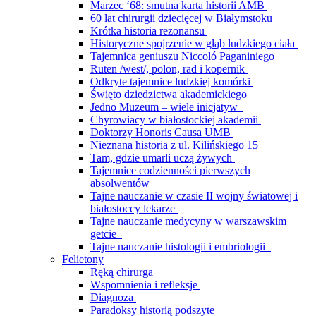
Marzec ‘68: smutna karta historii AMB
60 lat chirurgii dziecięcej w Białymstoku
Krótka historia rezonansu
Historyczne spojrzenie w głąb ludzkiego ciała
Tajemnica geniuszu Niccoló Paganiniego
Ruten /west/, polon, rad i kopernik
Odkryte tajemnice ludzkiej komórki
Święto dziedzictwa akademickiego
Jedno Muzeum – wiele inicjatyw
Chyrowiacy w białostockiej akademii
Doktorzy Honoris Causa UMB
Nieznana historia z ul. Kilińskiego 15
Tam, gdzie umarli uczą żywych
Tajemnice codzienności pierwszych
absolwentów
Tajne nauczanie w czasie II wojny światowej i
białostoccy lekarze
Tajne nauczanie medycyny w warszawskim
getcie
Tajne nauczanie histologii i embriologii
Felietony
Ręką chirurga
Wspomnienia i refleksje
Diagnoza
Paradoksy historią podszyte