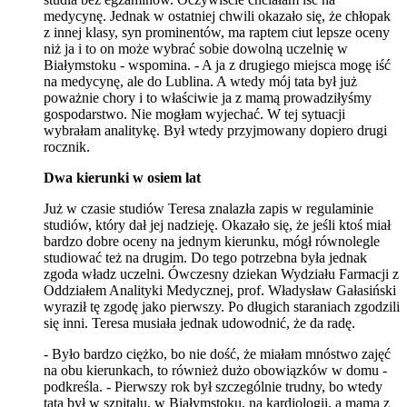
medycynę. Jednak w ostatniej chwili okazało się, że chłopak
z innej klasy, syn prominentów, ma raptem ciut lepsze oceny
niż ja i to on może wybrać sobie dowolną uczelnię w
Białymstoku - wspomina. - A ja z drugiego miejsca mogę iść
na medycynę, ale do Lublina. A wtedy mój tata był już
poważnie chory i to właściwie ja z mamą prowadziłyśmy
gospodarstwo. Nie mogłam wyjechać. W tej sytuacji
wybrałam analitykę. Był wtedy przyjmowany dopiero drugi
rocznik.
Dwa kierunki w osiem lat
Już w czasie studiów Teresa znalazła zapis w regulaminie
studiów, który dał jej nadzieję. Okazało się, że jeśli ktoś miał
bardzo dobre oceny na jednym kierunku, mógł równolegle
studiować też na drugim. Do tego potrzebna była jednak
zgoda władz uczelni. Ówczesny dziekan Wydziału Farmacji z
Oddziałem Analityki Medycznej, prof. Władysław Gałasiński
wyraził tę zgodę jako pierwszy. Po długich staraniach zgodzili
się inni. Teresa musiała jednak udowodnić, że da radę.
- Było bardzo ciężko, bo nie dość, że miałam mnóstwo zajęć
na obu kierunkach, to również dużo obowiązków w domu -
podkreśla. - Pierwszy rok był szczególnie trudny, bo wtedy
tata był w szpitalu, w Białymstoku, na kardiologii, a mama z