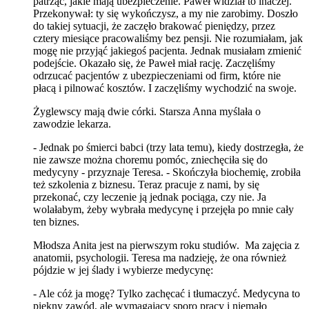
patrząc, jakie mają ubezpieczenie. Paweł widział to inaczej.
Przekonywał: ty się wykończysz, a my nie zarobimy. Doszło
do takiej sytuacji, że zaczęło brakować pieniędzy, przez
cztery miesiące pracowaliśmy bez pensji. Nie rozumiałam, jak
mogę nie przyjąć jakiegoś pacjenta. Jednak musiałam zmienić
podejście. Okazało się, że Paweł miał rację. Zaczęliśmy
odrzucać pacjentów z ubezpieczeniami od firm, które nie
płacą i pilnować kosztów. I zaczęliśmy wychodzić na swoje.
Żyglewscy mają dwie córki. Starsza Anna myślała o
zawodzie lekarza.
- Jednak po śmierci babci (trzy lata temu), kiedy dostrzegła, że
nie zawsze można choremu pomóc, zniechęciła się do
medycyny - przyznaje Teresa. - Skończyła biochemię, zrobiła
też szkolenia z biznesu. Teraz pracuje z nami, by się
przekonać, czy leczenie ją jednak pociąga, czy nie. Ja
wolałabym, żeby wybrała medycynę i przejęła po mnie cały
ten biznes.
Młodsza Anita jest na pierwszym roku studiów. Ma zajęcia z
anatomii, psychologii. Teresa ma nadzieję, że ona również
pójdzie w jej ślady i wybierze medycynę:
- Ale cóż ja mogę? Tylko zachęcać i tłumaczyć. Medycyna to
piękny zawód, ale wymagający sporo pracy i niemało