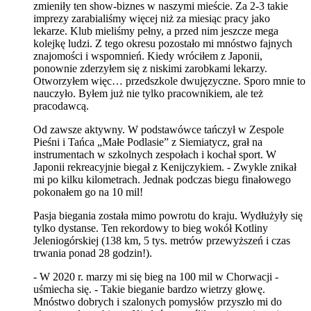
zmieniły ten show-biznes w naszymi mieście. Za 2-3 takie
imprezy zarabialiśmy więcej niż za miesiąc pracy jako
lekarze. Klub mieliśmy pełny, a przed nim jeszcze mega
kolejkę ludzi. Z tego okresu pozostało mi mnóstwo fajnych
znajomości i wspomnień. Kiedy wróciłem z Japonii,
ponownie zderzyłem się z niskimi zarobkami lekarzy.
Otworzyłem więc… przedszkole dwujęzyczne. Sporo mnie to
nauczyło. Byłem już nie tylko pracownikiem, ale też
pracodawcą.
Od zawsze aktywny. W podstawówce tańczył w Zespole
Pieśni i Tańca „Małe Podlasie” z Siemiatycz, grał na
instrumentach w szkolnych zespołach i kochał sport. W
Japonii rekreacyjnie biegał z Kenijczykiem. - Zwykle znikał
mi po kilku kilometrach. Jednak podczas biegu finałowego
pokonałem go na 10 mil!
Pasja biegania została mimo powrotu do kraju. Wydłużyły się
tylko dystanse. Ten rekordowy to bieg wokół Kotliny
Jeleniogórskiej (138 km, 5 tys. metrów przewyższeń i czas
trwania ponad 28 godzin!).
- W 2020 r. marzy mi się bieg na 100 mil w Chorwacji -
uśmiecha się. - Takie bieganie bardzo wietrzy głowę.
Mnóstwo dobrych i szalonych pomysłów przyszło mi do