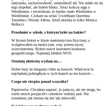
statystyka, zachorowalność, umieralność itd. Nie udało mi się
tego dopełnić, ale byłem blisko. Teraz kończę sagę o
Wiedźminie, i stwierdzam, że bardzo mało Wiedźmina w
Wiedźminie. Czekam na serial. Uwielbiam Quentina
Tarantino i Woody Allena. Jeżeli aktorka to tylko Monica
Bellucci.
Przedmiot w szkole, z którym byłeś na bakier?
W liceum byłem w klasie matematyczno-fizycznej, a
wylądowałem na medycynie, więc jestem raczej
wszechstronny. Byłem nawet laureatem konkursu
geograficznego. Najmniej lubiłem WOS.
Ostatnią złotówkę wydam na…
Dobre buty do biegania i bilet na koncert. Właściwie to
najchętniej pobiegłbym w tych butach na ten koncert…
Czego nie cierpisz ponad wszystko?
Papierosów. Chciałem napisać, że palaczy, ale nie mogę, bo
wielu moich przyjaciół i członków rodziny pali. Nie
rozumiem, jak można się dać tak zniewolić.