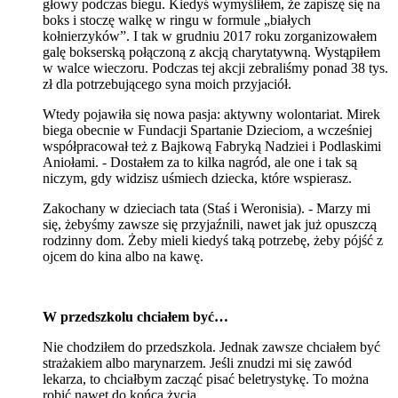
głowy podczas biegu. Kiedyś wymyśliłem, że zapiszę się na
boks i stoczę walkę w ringu w formule „białych
kołnierzyków”. I tak w grudniu 2017 roku zorganizowałem
galę bokserską połączoną z akcją charytatywną. Wystąpiłem
w walce wieczoru. Podczas tej akcji zebraliśmy ponad 38 tys.
zł dla potrzebującego syna moich przyjaciół.
Wtedy pojawiła się nowa pasja: aktywny wolontariat. Mirek
biega obecnie w Fundacji Spartanie Dzieciom, a wcześniej
współpracował też z Bajkową Fabryką Nadziei i Podlaskimi
Aniołami. - Dostałem za to kilka nagród, ale one i tak są
niczym, gdy widzisz uśmiech dziecka, które wspierasz.
Zakochany w dzieciach tata (Staś i Weronisia). - Marzy mi
się, żebyśmy zawsze się przyjaźnili, nawet jak już opuszczą
rodzinny dom. Żeby mieli kiedyś taką potrzebę, żeby pójść z
ojcem do kina albo na kawę.
W przedszkolu chciałem być…
Nie chodziłem do przedszkola. Jednak zawsze chciałem być
strażakiem albo marynarzem. Jeśli znudzi mi się zawód
lekarza, to chciałbym zacząć pisać beletrystykę. To można
robić nawet do końca życia.