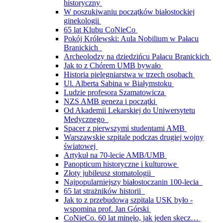
historyczny
W poszukiwaniu początków białostockiej
ginekologii
65 lat Klubu CoNieCo
Pokój Królewski: Aula Nobilium w Pałacu
Branickich
Archeolodzy na dziedzińcu Pałacu Branickich
Jak to z Chórem UMB bywało
Historia pielęgniarstwa w trzech osobach
Ul. Alberta Sabina w Białymstoku
Ludzie profesora Szamatowicza
NZS AMB geneza i początki
Od Akademii Lekarskiej do Uniwersytetu
Medycznego
Spacer z pierwszymi studentami AMB
Warszawskie szpitale podczas drugiej wojny
światowej
Artykuł na 70-lecie AMB/UMB
Panopticum historyczne i kulturowe
Złoty jubileusz stomatologii
Najpopularniejszy białostoczanin 100-lecia
65 lat strażników historii
Jak to z przebudową szpitala USK było -
wspomina prof. Jan Górski
CoNieCo. 60 lat minęło, jak jeden skecz…