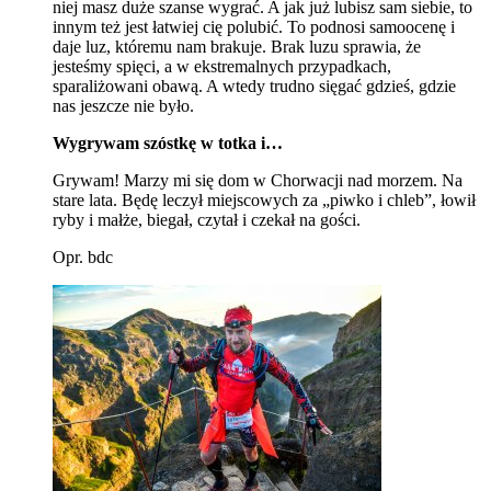
niej masz duże szanse wygrać. A jak już lubisz sam siebie, to
innym też jest łatwiej cię polubić. To podnosi samoocenę i
daje luz, któremu nam brakuje. Brak luzu sprawia, że
jesteśmy spięci, a w ekstremalnych przypadkach,
sparaliżowani obawą. A wtedy trudno sięgać gdzieś, gdzie
nas jeszcze nie było.
Wygrywam szóstkę w totka i…
Grywam! Marzy mi się dom w Chorwacji nad morzem. Na
stare lata. Będę leczył miejscowych za „piwko i chleb”, łowił
ryby i małże, biegał, czytał i czekał na gości.
Opr. bdc