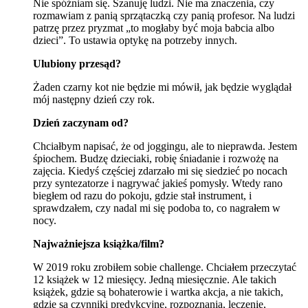
Nie spóźniam się. Szanuję ludzi. Nie ma znaczenia, czy
rozmawiam z panią sprzątaczką czy panią profesor. Na ludzi
patrzę przez pryzmat „to mogłaby być moja babcia albo
dzieci”. To ustawia optykę na potrzeby innych.
Ulubiony przesąd?
Żaden czarny kot nie będzie mi mówił, jak będzie wyglądał
mój następny dzień czy rok.
Dzień zaczynam od?
Chciałbym napisać, że od joggingu, ale to nieprawda. Jestem
śpiochem. Budzę dzieciaki, robię śniadanie i rozwożę na
zajęcia. Kiedyś częściej zdarzało mi się siedzieć po nocach
przy syntezatorze i nagrywać jakieś pomysły. Wtedy rano
biegłem od razu do pokoju, gdzie stał instrument, i
sprawdzałem, czy nadal mi się podoba to, co nagrałem w
nocy.
Najważniejsza książka/film?
W 2019 roku zrobiłem sobie challenge. Chciałem przeczytać
12 książek w 12 miesięcy. Jedną miesięcznie. Ale takich
książek, gdzie są bohaterowie i wartka akcja, a nie takich,
gdzie są czynniki predykcyjne, rozpoznania, leczenie,