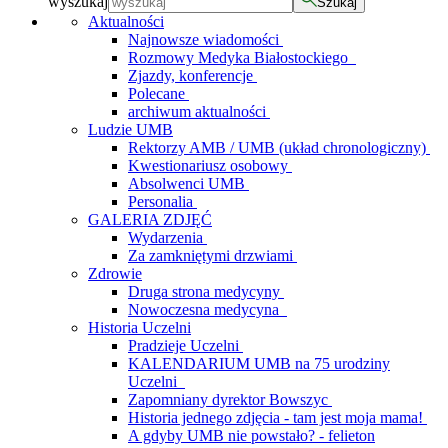
wyszukaj
Szukaj
Aktualności
Najnowsze wiadomości
Rozmowy Medyka Białostockiego
Zjazdy, konferencje
Polecane
archiwum aktualności
Ludzie UMB
Rektorzy AMB / UMB (układ chronologiczny)
Kwestionariusz osobowy
Absolwenci UMB
Personalia
GALERIA ZDJĘĆ
Wydarzenia
Za zamkniętymi drzwiami
Zdrowie
Druga strona medycyny
Nowoczesna medycyna
Historia Uczelni
Pradzieje Uczelni
KALENDARIUM UMB na 75 urodziny
Uczelni
Zapomniany dyrektor Bowszyc
Historia jednego zdjęcia - tam jest moja mama!
A gdyby UMB nie powstało? - felieton