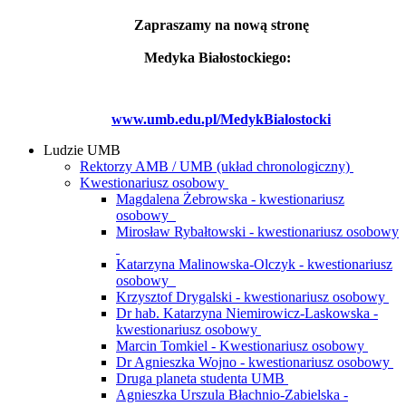
Zapraszamy na nową stronę
Medyka Białostockiego:
www.umb.edu.pl/MedykBialostocki
Ludzie UMB
Rektorzy AMB / UMB (układ chronologiczny)
Kwestionariusz osobowy
Magdalena Żebrowska - kwestionariusz
osobowy
Mirosław Rybałtowski - kwestionariusz osobowy
Katarzyna Malinowska-Olczyk - kwestionariusz
osobowy
Krzysztof Drygalski - kwestionariusz osobowy
Dr hab. Katarzyna Niemirowicz-Laskowska -
kwestionariusz osobowy
Marcin Tomkiel - Kwestionariusz osobowy
Dr Agnieszka Wojno - kwestionariusz osobowy
Druga planeta studenta UMB
Agnieszka Urszula Błachnio-Zabielska -