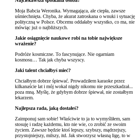
Najciekawsza spotkana osoba?
Moja Babcia Weronika. Wymagająca, ale ciepła, zawsze
uśmiechnięta. Chyba, że akurat zatroskana o wnuki i sytuację
polityczną w Polsce. Obcemu oddałaby wszystko, co ma, nie
mówiąc już o najbliższych.
Jakie osiągnięcie naukowe robi na tobie największe
wrażenie?
Podróże kosmiczne. To fascynujące. Nie ogarniam
kosmosu… Tak jak chyba wszyscy.
Jaki talent chciałbyś mieć?
Chciałbym dobrze śpiewać. Prowadziłem karaoke przez
kilkanaście lat i mój wokal nigdy nikomu nie przeszkadzał...
poza mną. Myślę, że gdybym dobrze śpiewał, nie zostałbym
lekarzem.
Najlepsza rada, jaką dostałeś?
Zaimponuj sam sobie! Właściwie to ja to wymyśliłem, sam
stosuję i radzę każdemu, kto nie wie, co zrobić ze swoim
życiem. Zawsze będzie ktoś lepszy, szybszy, mądrzejszy,
przystojniejszy, milszy, itd. Jak stworzysz własną ligę, to w