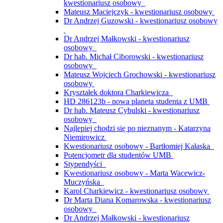
kwestionariusz osobowy
Mateusz Maciejczyk - kwestionariusz osobowy
Dr Andrzej Guzowski - kwestionariusz osobowy
Dr Andrzej Małkowski - kwestionariusz
osobowy
Dr hab. Michał Ciborowski - kwestionariusz
osobowy
Mateusz Wojciech Grochowski - kwestionariusz
osobowy
Kryształek doktora Charkiewicza
HD 286123b - nowa planeta studenta z UMB
Dr hab. Mateusz Cybulski - kwestionariusz
osobowy
Najlepiej chodzi się po nieznanym - Katarzyna
Niemirowicz
Kwestionariusz osobowy - Bartłomiej Kałaska
Potencjometr dla studentów UMB
Stypendyści
Kwestionariusz osobowy - Marta Wacewicz-
Muczyńska
Karol Charkiewicz - kwestionariusz osobowy
Dr Marta Diana Komarowska - kwestionariusz
osobowy
Dr Andrzej Małkowski - kwestionariusz