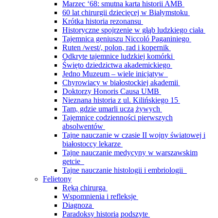
Marzec ‘68: smutna karta historii AMB
60 lat chirurgii dziecięcej w Białymstoku
Krótka historia rezonansu
Historyczne spojrzenie w głąb ludzkiego ciała
Tajemnica geniuszu Niccoló Paganiniego
Ruten /west/, polon, rad i kopernik
Odkryte tajemnice ludzkiej komórki
Święto dziedzictwa akademickiego
Jedno Muzeum – wiele inicjatyw
Chyrowiacy w białostockiej akademii
Doktorzy Honoris Causa UMB
Nieznana historia z ul. Kilińskiego 15
Tam, gdzie umarli uczą żywych
Tajemnice codzienności pierwszych
absolwentów
Tajne nauczanie w czasie II wojny światowej i
białostoccy lekarze
Tajne nauczanie medycyny w warszawskim
getcie
Tajne nauczanie histologii i embriologii
Felietony
Ręką chirurga
Wspomnienia i refleksje
Diagnoza
Paradoksy historią podszyte