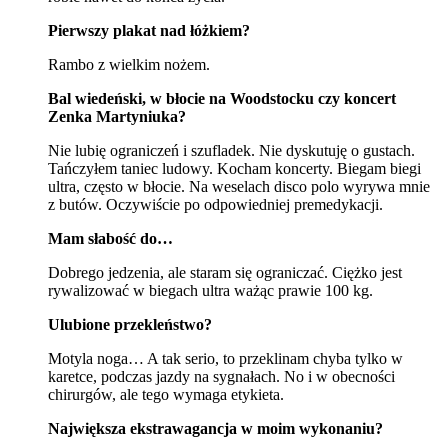
Pierwszy plakat nad łóżkiem?
Rambo z wielkim nożem.
Bal wiedeński, w błocie na Woodstocku czy koncert
Zenka Martyniuka?
Nie lubię ograniczeń i szufladek. Nie dyskutuję o gustach.
Tańczyłem taniec ludowy. Kocham koncerty. Biegam biegi
ultra, często w błocie. Na weselach disco polo wyrywa mnie
z butów. Oczywiście po odpowiedniej premedykacji.
Mam słabość do…
Dobrego jedzenia, ale staram się ograniczać. Ciężko jest
rywalizować w biegach ultra ważąc prawie 100 kg.
Ulubione przekleństwo?
Motyla noga… A tak serio, to przeklinam chyba tylko w
karetce, podczas jazdy na sygnałach. No i w obecności
chirurgów, ale tego wymaga etykieta.
Największa ekstrawagancja w moim wykonaniu?