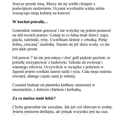
Jeszcze przede mną. Marzy mi się wielki chopper z
podwójnym siedzeniem. Oczami wyobraźni widzę siebie
wiozącego moją kobietę na koncert.
W kuchni potrafię…
Generalnie umiem gotować i nie wstydzę się potem postawić
na stół swoich potraw. Gotuję to co lubią moje dzieci: zupy,
placki, naleśniki, ryby. Uwielbiam śledzie z cebulką. Piekę
dobrą „rzucaną” szarlotkę. Staram się pić dużo wody, co nie
jest takie proste.
Od prawie 7 lat nie jem mięsa i choć grill pięknie pachnie, to
potrafię zrezygnować z karkówki. Szkoda mi zwierząt i
własnego zdrowia. Oczywiście w związku z pobytem w
Japonii jestem wielkim fanem sushi i ryżu. Cała moja rodzina
również, dlatego często sami je robimy.
Czasami brakuje mi plasterka kiełbasy unurzanej w
musztardzie, z dobrym chlebem i herbatką.
Za co można mnie lubić?
Chyba generalnie nie zawalam. Jak już coś obiecam to zrobię.
Jestem mistrzem dedlajnu, ale jednak wszystko jest na czas.