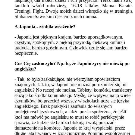
inspiracją dla moich dzieci i ich przyjaciół. Teraz mam swój
fanklub wśród młodzieży, 16-18 latków. Mama. Karate.
Treningi. Fight. Dwoje moich dzieci wkręciło się w treningi z
Shihanem Sawickim i jestem z nich dumna.
A Japonia - zrobiła wrażenie?
- Japonia jest pięknym krajem, bardzo uporządkowanym,
czystym, spokojnym, z piękną przyrodą, ciekawą kulturą i
tradycją, bardzo gościnnym. Człowiek czuje się tam bardzo
bezpiecznie.
Coś Cię zaskoczyło? Np. to, że Japończycy nie mówią po
angielsku?
- Tak, to było zaskakujące, nie wierzyłam opowieściom
znajomych. Jak to, w Japonii nie można porozumieć się po
angielsku? No raczej nie można. Tablety, komórki, translatory
służą jako środki komunikacji. Myślę, że wpływa na to wiele
czynników, bo przecież wszyscy w szkołach uczą się języka
angielskiego. Brak praktyki i zaufania do własnych
umiejętności językowych, a także presja społeczna, że jeśli
ktoś ma mówić po angielsku to musi to robić perfekcyjnie
sprawia, że ludzie się bardzo blokują i wolą pokazać
tłumaczenie na komórce. Japonia to kraj wyspiarski, przez
długie lata trwający w izolacjonizmie. Pomimo współczesnej