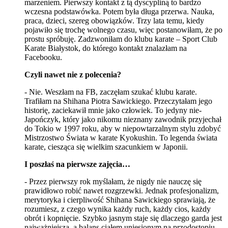
marzeniem. Pierwszy kontakt z tą dyscypliną to bardzo
wczesna podstawówka. Potem była długa przerwa. Nauka,
praca, dzieci, szereg obowiązków. Trzy lata temu, kiedy
pojawiło się trochę wolnego czasu, więc postanowiłam, że po
prostu spróbuję. Zadzwoniłam do klubu karate – Sport Club
Karate Białystok, do którego kontakt znalazłam na
Facebooku.
Czyli nawet nie z polecenia?
- Nie. Weszłam na FB, zaczęłam szukać klubu karate.
Trafiłam na Shihana Piotra Sawickiego. Przeczytałam jego
historię, zaciekawił mnie jako człowiek. To jedyny nie-
Japończyk, który jako nikomu nieznany zawodnik przyjechał
do Tokio w 1997 roku, aby w niepowtarzalnym stylu zdobyć
Mistrzostwo Świata w karate Kyokushin. To legenda świata
karate, ciesząca się wielkim szacunkiem w Japonii.
I poszłaś na pierwsze zajęcia…
- Przez pierwszy rok myślałam, że nigdy nie nauczę się
prawidłowo robić nawet rozgrzewki. Jednak profesjonalizm,
merytoryka i cierpliwość Shihana Sawickiego sprawiają, że
rozumiesz, z czego wynika każdy ruch, każdy cios, każdy
obrót i kopnięcie. Szybko jasnym staje się dlaczego garda jest
najważniejsza, a balans ciałem uniesionym na przodostopiu