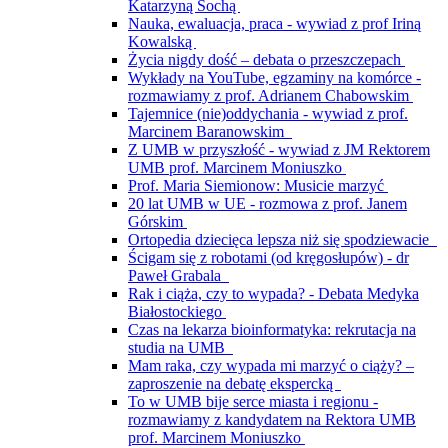
Katarzyną Sochą
Nauka, ewaluacja, praca - wywiad z prof Iriną
Kowalską
Życia nigdy dość – debata o przeszczepach
Wykłady na YouTube, egzaminy na komórce -
rozmawiamy z prof. Adrianem Chabowskim
Tajemnice (nie)oddychania - wywiad z prof.
Marcinem Baranowskim
Z UMB w przyszłość - wywiad z JM Rektorem
UMB prof. Marcinem Moniuszko
Prof. Maria Siemionow: Musicie marzyć
20 lat UMB w UE - rozmowa z prof. Janem
Górskim
Ortopedia dziecięca lepsza niż się spodziewacie
Ścigam się z robotami (od kręgosłupów) - dr
Paweł Grabala
Rak i ciąża, czy to wypada? - Debata Medyka
Białostockiego
Czas na lekarza bioinformatyka: rekrutacja na
studia na UMB
Mam raka, czy wypada mi marzyć o ciąży? –
zaproszenie na debatę ekspercką
To w UMB bije serce miasta i regionu -
rozmawiamy z kandydatem na Rektora UMB
prof. Marcinem Moniuszko