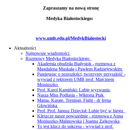
Zapraszamy na nową stronę
Medyka Białostockiego:
www.umb.edu.pl/MedykBialostocki
Aktualności
Najnowsze wiadomości
Rozmowy Medyka Białostockiego
Akademia obudziła Białystok - rozmowa z
Magdaleną Muskałą i Pawłem Radziejewskim
Pamiętając o przeszłości, tworzymy przyszłość -
wywiad z rektorem UMB prof. Marcinem
Moniuszko
Prof. Karol Kamiński: Lubię wyzwania
Nasza Miss Podlasia - Wiktoria Ptak
Mama. Karate. Treningi. Fight - dr Irena
Głowińska
Prof. Prof. Janusz Dzięcioł: Lubię być w biegu
Kleszcze nasze powszednie - rozmowa z Anną
Moniuszko-Malinowską i Joanną Zajkowską
To jest klucz do sukcesu - wywiad z prof.