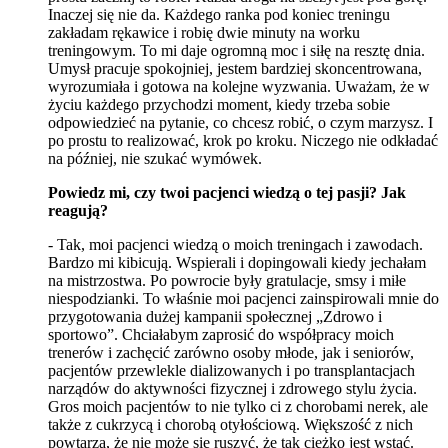
Inaczej się nie da. Każdego ranka pod koniec treningu
zakładam rękawice i robię dwie minuty na worku
treningowym. To mi daje ogromną moc i siłę na resztę dnia.
Umysł pracuje spokojniej, jestem bardziej skoncentrowana,
wyrozumiała i gotowa na kolejne wyzwania. Uważam, że w
życiu każdego przychodzi moment, kiedy trzeba sobie
odpowiedzieć na pytanie, co chcesz robić, o czym marzysz. I
po prostu to realizować, krok po kroku. Niczego nie odkładać
na później, nie szukać wymówek.
Powiedz mi, czy twoi pacjenci wiedzą o tej pasji? Jak
reagują?
- Tak, moi pacjenci wiedzą o moich treningach i zawodach.
Bardzo mi kibicują. Wspierali i dopingowali kiedy jechałam
na mistrzostwa. Po powrocie były gratulacje, smsy i miłe
niespodzianki. To właśnie moi pacjenci zainspirowali mnie do
przygotowania dużej kampanii społecznej „Zdrowo i
sportowo”. Chciałabym zaprosić do współpracy moich
trenerów i zachęcić zarówno osoby młode, jak i seniorów,
pacjentów przewlekle dializowanych i po transplantacjach
narządów do aktywności fizycznej i zdrowego stylu życia.
Gros moich pacjentów to nie tylko ci z chorobami nerek, ale
także z cukrzycą i chorobą otyłościową. Większość z nich
powtarza, że nie może się ruszyć, że tak ciężko jest wstać.