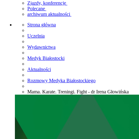
Zjazdy, konferencje
Polecane
archiwum aktualności
Strona główna
Uczelnia
Wydawnictwa
Medyk Białostocki
Aktualności
Rozmowy Medyka Białostockiego
Mama. Karate. Treningi. Fight - dr Irena Głowińska