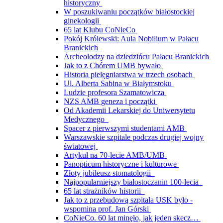
historyczny
W poszukiwaniu początków białostockiej
ginekologii
65 lat Klubu CoNieCo
Pokój Królewski: Aula Nobilium w Pałacu
Branickich
Archeolodzy na dziedzińcu Pałacu Branickich
Jak to z Chórem UMB bywało
Historia pielęgniarstwa w trzech osobach
Ul. Alberta Sabina w Białymstoku
Ludzie profesora Szamatowicza
NZS AMB geneza i początki
Od Akademii Lekarskiej do Uniwersytetu
Medycznego
Spacer z pierwszymi studentami AMB
Warszawskie szpitale podczas drugiej wojny
światowej
Artykuł na 70-lecie AMB/UMB
Panopticum historyczne i kulturowe
Złoty jubileusz stomatologii
Najpopularniejszy białostoczanin 100-lecia
65 lat strażników historii
Jak to z przebudową szpitala USK było -
wspomina prof. Jan Górski
CoNieCo. 60 lat minęło, jak jeden skecz…