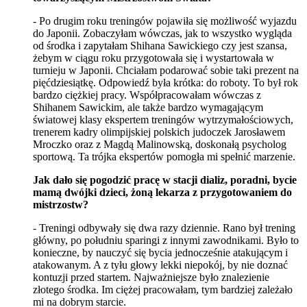
- Po drugim roku treningów pojawiła się możliwość wyjazdu
do Japonii. Zobaczyłam wówczas, jak to wszystko wygląda
od środka i zapytałam Shihana Sawickiego czy jest szansa,
żebym w ciągu roku przygotowała się i wystartowała w
turnieju w Japonii. Chciałam podarować sobie taki prezent na
pięćdziesiątkę. Odpowiedź była krótka: do roboty. To był rok
bardzo ciężkiej pracy. Współpracowałam wówczas z
Shihanem Sawickim, ale także bardzo wymagającym
światowej klasy ekspertem treningów wytrzymałościowych,
trenerem kadry olimpijskiej polskich judoczek Jarosławem
Mroczko oraz z Magdą Malinowską, doskonałą psycholog
sportową. Ta trójka ekspertów pomogła mi spełnić marzenie.
Jak dało się pogodzić pracę w stacji dializ, poradni, bycie
mamą dwójki dzieci, żoną lekarza z przygotowaniem do
mistrzostw?
- Treningi odbywały się dwa razy dziennie. Rano był trening
główny, po południu sparingi z innymi zawodnikami. Było to
konieczne, by nauczyć się bycia jednocześnie atakującym i
atakowanym. A z tyłu głowy lekki niepokój, by nie doznać
kontuzji przed startem. Najważniejsze było znalezienie
złotego środka. Im ciężej pracowałam, tym bardziej zależało
mi na dobrym starcie.