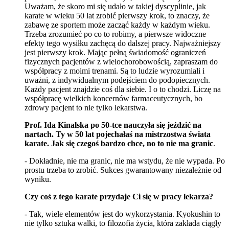
Uważam, że skoro mi się udało w takiej dyscyplinie, jak
karate w wieku 50 lat zrobić pierwszy krok, to znaczy, że
zabawę ze sportem może zacząć każdy w każdym wieku.
Trzeba zrozumieć po co to robimy, a pierwsze widoczne
efekty tego wysiłku zachęcą do dalszej pracy. Najważniejszy
jest pierwszy krok. Mając pełną świadomość ograniczeń
fizycznych pacjentów z wielochorobowością, zapraszam do
współpracy z moimi trenami. Są to ludzie wyrozumiali i
uważni, z indywidualnym podejściem do podopiecznych.
Każdy pacjent znajdzie coś dla siebie. I o to chodzi. Liczę na
współpracę wielkich koncernów farmaceutycznych, bo
zdrowy pacjent to nie tylko lekarstwa.
Prof. Ida Kinalska po 50-tce nauczyła się jeździć na
nartach. Ty w 50 lat pojechałaś na mistrzostwa świata
karate. Jak się czegoś bardzo chce, no to nie ma granic
.
- Dokładnie, nie ma granic, nie ma wstydu, że nie wypada. Po
prostu trzeba to zrobić. Sukces gwarantowany niezależnie od
wyniku.
Czy coś z tego karate przydaje Ci się w pracy lekarza?
- Tak, wiele elementów jest do wykorzystania. Kyokushin to
nie tylko sztuka walki, to filozofia życia, która zakłada ciągły