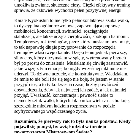
umożliwia zwinne, skuteczne ciosy. Ciężki efektywny trening
sprawia, że człowiek wychodzi pełen pozytywnej energii.
Karate Kyokushin to nie tylko pełnokontaktowa szuka walki,
to dyscyplina ogólnorozwojowa, zapewniająca poprawę
mobilności, koncentracji, zwinności, rozciągnięcia,
stabilizacji, ale także ucząca cierpliwości, spokoju i harmonii.
Ten pierwszy rok treningów, przez który musiałam przebrnąć,
to tak naprawdę długie przygotowanie do rozpoczęcia
treningów właściwego karate. Dzięki temu jednak pierwszy,
silny cios, który otrzymałam w spięty, wytrenowany brzuch
był po prostu do zniesienia. Musiałam się chwilę zastanowić,
jakie wiążę z tym emocje, bo nigdy wcześniej nikt mnie nie
uderzył. To dziwne uczucie, ale konstruktywne. Wiedziałam,
że mnie to nie boli i że się tego nie boję, że jestem w stanie
przyjąć cios, a to tylko kwestia czasu, liczby powtórzeń i
doświadczenia, żeby jak najwięcej ich zadać, a jak najmniej
przyjąć. Uważność, koncentracja i pewność siebie to
elementy sztuk walki, których tak bardzo wielu z nas brakuje,
szczególnie młodym ludziom rozproszonym w pędzie
scyfryzowanego współczesnego życia.
Rozumiem, że pierwszy rok to była nauka podstaw. Kiedy
pojawił się pomysł, by wziąć udział w turnieju
towarzyszącym Mistrzostwom Świata?