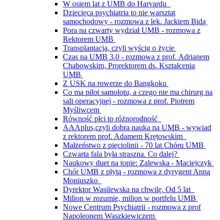
W osiem lat z UMB do Harvardu
Dziecięca psychiatria to nie warsztat
samochodowy - rozmowa z lek. Jackiem Bidą
Pora na czwarty wydział UMB - rozmowa z
Rektorem UMB
Transplantacja, czyli wyścig o życie
Czas na UMB 3.0 - rozmowa z prof. Adrianem
Chabowskim, Prorektorem ds. Kształcenia
UMB
Z USK na rowerze do Bangkoku
Co ma pilot samolotu, a czego nie ma chirurg na
sali operacyjnej - rozmowa z prof. Piotrem
Myśliwcem
Równość płci to różnorodność
AAAplus,czyli dobra nauka na UMB - wywiad
z rektorem prof. Adamem Krętowskim
Małżeństwo z pięciolinii - 70 lat Chóru UMB
Czwarta fala była straszna. Co dalej?
Naukowy duet na topie: Zalewska - Maciejczyk
Chór UMB z płytą - rozmowa z dyrygent Anną
Moniuszko
Dyrektor Wasilewska na chwilę. Od 5 lat
Milion w rozumie, milion w portfelu UMB
Nowe Centrum Psychiatrii - rozmowa z prof
Napoleonem Waszkiewiczem