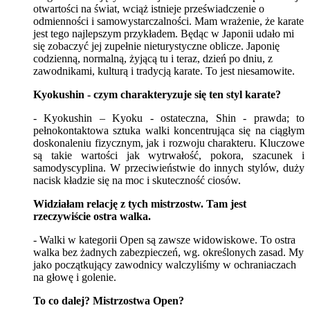
otwartości na świat, wciąż istnieje przeświadczenie o
odmienności i samowystarczalności. Mam wrażenie, że karate
jest tego najlepszym przykładem. Będąc w Japonii udało mi
się zobaczyć jej zupełnie nieturystyczne oblicze. Japonię
codzienną, normalną, żyjącą tu i teraz, dzień po dniu, z
zawodnikami, kulturą i tradycją karate. To jest niesamowite.
Kyokushin - czym charakteryzuje się ten styl karate?
- Kyokushin – Kyoku - ostateczna, Shin - prawda; to
pełnokontaktowa sztuka walki koncentrująca się na ciągłym
doskonaleniu fizycznym, jak i rozwoju charakteru. Kluczowe
są takie wartości jak wytrwałość, pokora, szacunek i
samodyscyplina. W przeciwieństwie do innych stylów, duży
nacisk kładzie się na moc i skuteczność ciosów.
Widziałam relację z tych mistrzostw. Tam jest
rzeczywiście ostra walka.
- Walki w kategorii Open są zawsze widowiskowe. To ostra
walka bez żadnych zabezpieczeń, wg. określonych zasad. My
jako początkujący zawodnicy walczyliśmy w ochraniaczach
na głowę i golenie.
To co dalej? Mistrzostwa Open?