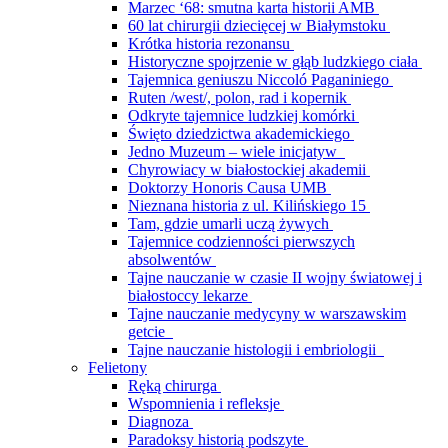
Marzec ‘68: smutna karta historii AMB
60 lat chirurgii dziecięcej w Białymstoku
Krótka historia rezonansu
Historyczne spojrzenie w głąb ludzkiego ciała
Tajemnica geniuszu Niccoló Paganiniego
Ruten /west/, polon, rad i kopernik
Odkryte tajemnice ludzkiej komórki
Święto dziedzictwa akademickiego
Jedno Muzeum – wiele inicjatyw
Chyrowiacy w białostockiej akademii
Doktorzy Honoris Causa UMB
Nieznana historia z ul. Kilińskiego 15
Tam, gdzie umarli uczą żywych
Tajemnice codzienności pierwszych
absolwentów
Tajne nauczanie w czasie II wojny światowej i
białostoccy lekarze
Tajne nauczanie medycyny w warszawskim
getcie
Tajne nauczanie histologii i embriologii
Felietony
Ręką chirurga
Wspomnienia i refleksje
Diagnoza
Paradoksy historią podszyte