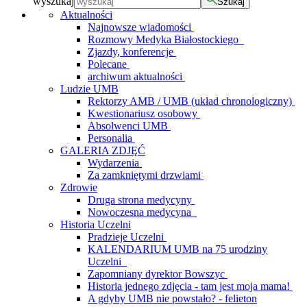
wyszukaj
Szukaj
Aktualności
Najnowsze wiadomości
Rozmowy Medyka Białostockiego
Zjazdy, konferencje
Polecane
archiwum aktualności
Ludzie UMB
Rektorzy AMB / UMB (układ chronologiczny)
Kwestionariusz osobowy
Absolwenci UMB
Personalia
GALERIA ZDJĘĆ
Wydarzenia
Za zamkniętymi drzwiami
Zdrowie
Druga strona medycyny
Nowoczesna medycyna
Historia Uczelni
Pradzieje Uczelni
KALENDARIUM UMB na 75 urodziny
Uczelni
Zapomniany dyrektor Bowszyc
Historia jednego zdjęcia - tam jest moja mama!
A gdyby UMB nie powstało? - felieton