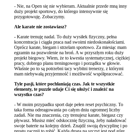
- Nie, na Open się nie wybieram. Aktualnie przede mną inny
duży projekt sportowy, do którego intensywnie się
przygotowuję. Zobaczymy.
Ale karate nie zostawiasz?
-
Karate trenuję nadal. To duży wysiłek fizyczny, pełna
koncentracja i ciągła praca nad swoimi niedoskonałościami.
Oprócz karate, biegam i strzelam sportowo. Za miesiąc mam
egzamin na pozwolenie na broń. A w przyszłym roku duży
projekt biegowy. Wiem, że to kwestia systematycznej, ciężkiej
pracy, dobrego planu treningowego i porządku w głowie.
Właśnie po to są potrzebni tacy wybitni trenerzy, z którymi
mam niebywałą przyjemność i możliwość współpracować.
Tyle pasji, które pochłaniają czas. Jak te wszystkie
elementy, te puzzle udaje Ci się ułożyć i znaleźć na
wszystko czas?
- W moim przypadku sport daje pełen reset psychiczny. To
taka forma odreagowania po całym dniu ogromnej liczby
zadań. Nie ma znaczenia, czy trenujesz karate, biegasz czy
pływasz. Musisz mieć odskocznię fizyczną, żeby naładować
swoje baterie na kolejny dzień. Znajdź swoją dyscyplinę i po
prostu zacznij to robić. Każda droga na szczyt jest pod górę.