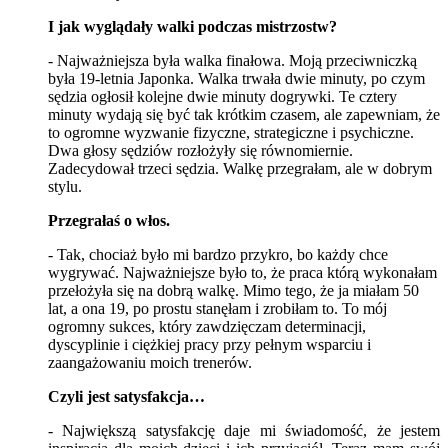
I jak wyglądały walki podczas mistrzostw?
- Najważniejsza była walka finałowa. Moją przeciwniczką
była 19-letnia Japonka. Walka trwała dwie minuty, po czym
sędzia ogłosił kolejne dwie minuty dogrywki. Te cztery
minuty wydają się być tak krótkim czasem, ale zapewniam, że
to ogromne wyzwanie fizyczne, strategiczne i psychiczne.
Dwa głosy sędziów rozłożyły się równomiernie.
Zadecydował trzeci sędzia. Walkę przegrałam, ale w dobrym
stylu.
Przegrałaś o włos.
- Tak, chociaż było mi bardzo przykro, bo każdy chce
wygrywać. Najważniejsze było to, że praca którą wykonałam
przełożyła się na dobrą walkę. Mimo tego, że ja miałam 50
lat, a ona 19, po prostu stanęłam i zrobiłam to. To mój
ogromny sukces, który zawdzięczam determinacji,
dyscyplinie i ciężkiej pracy przy pełnym wsparciu i
zaangażowaniu moich trenerów.
Czyli jest satysfakcja…
- Największą satysfakcję daje mi świadomość, że jestem