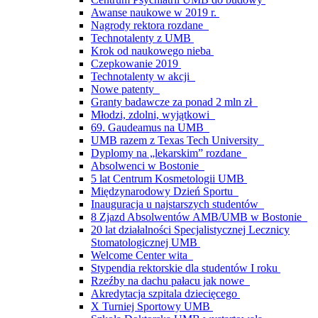
Awanse naukowe w 2019 r.
Nagrody rektora rozdane
Technotalenty z UMB
Krok od naukowego nieba
Czepkowanie 2019
Technotalenty w akcji
Nowe patenty
Granty badawcze za ponad 2 mln zł
Młodzi, zdolni, wyjątkowi
69. Gaudeamus na UMB
UMB razem z Texas Tech University
Dyplomy na „lekarskim” rozdane
Absolwenci w Bostonie
5 lat Centrum Kosmetologii UMB
Międzynarodowy Dzień Sportu
Inauguracja u najstarszych studentów
8 Zjazd Absolwentów AMB/UMB w Bostonie
20 lat działalności Specjalistycznej Lecznicy
Stomatologicznej UMB
Welcome Center wita
Stypendia rektorskie dla studentów I roku
Rzeźby na dachu pałacu jak nowe
Akredytacja szpitala dziecięcego
X Turniej Sportowy UMB