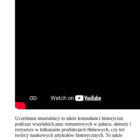
Uczelniani muzealnicy to także konsultanci historyczni
podczas wszelakich prac remontowych w pałacu, aktorzy i
reżyserzy w kilkunastu produkcjach filmowych, czy też
twórcy naukowych artykułów historycznych. To także