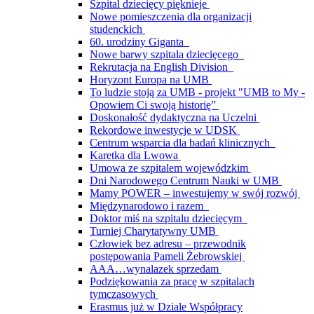
Szpital dziecięcy pięknieje
Nowe pomieszczenia dla organizacji
studenckich
60. urodziny Giganta
Nowe barwy szpitala dziecięcego
Rekrutacja na English Division
Horyzont Europa na UMB
To ludzie stoją za UMB - projekt "UMB to My -
Opowiem Ci swoją historię”
Doskonałość dydaktyczna na Uczelni
Rekordowe inwestycje w UDSK
Centrum wsparcia dla badań klinicznych
Karetka dla Lwowa
Umowa ze szpitalem wojewódzkim
Dni Narodowego Centrum Nauki w UMB
Mamy POWER – inwestujemy w swój rozwój
Międzynarodowo i razem
Doktor miś na szpitalu dziecięcym
Turniej Charytatywny UMB
Człowiek bez adresu – przewodnik
postępowania Pameli Żebrowskiej
AAA…wynalazek sprzedam
Podziękowania za pracę w szpitalach
tymczasowych
Erasmus już w Dziale Współpracy