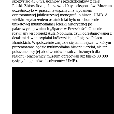
skorzystało 43,6 tys. uczniów i przedszkolaków z całej
Polski. Zbiory liczą już przeszło 10 tys. eksponatów. Muzeum
uczestniczyło w pracach związanych z wydaniem
czterotomowej jubileuszowej monografii o historii UMB. A
wielkim wydarzeniem ostatnich lat było uruchomienie
unikatowej multimedialnej ścieżki historycznej po
pałacowych piwnicach „Spacer w Przeszłość”. Obecnie
rozwijany jest projekt Aula Nobilium, czyli odrestaurowanej z
detalami dawnej sypialni królewskiej na I piętrze Pałacu
Branickich. Współcześnie znajdzie się tam miejsce, w którym
prezentowana będzie multimedialna historia uczelni, ale też
pokazane losy jej absolwentów i osób zasłużonych dla
regionu (pracownicy muzeum opracowali już blisko 30 000
tysięcy biogramów absolwentów UMB).