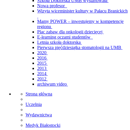
Szkoła Doktorska UMB wystartowała
Nowa profesor
Wizyta wiceminister kultury w Pałacu Branickich
Mamy POWER – inwestujemy w kompetencje
regionu
Plac zabaw dla onkologii dziecięcej
E-learning oczami studentów
Letnia szkoła doktorska
Pierwsza pięćdziesiątka stomatologii na UMB
2020
2016
2015
2013
2014
2012
archiwum video
Strona główna
Uczelnia
Wydawnictwa
Medyk Białostocki