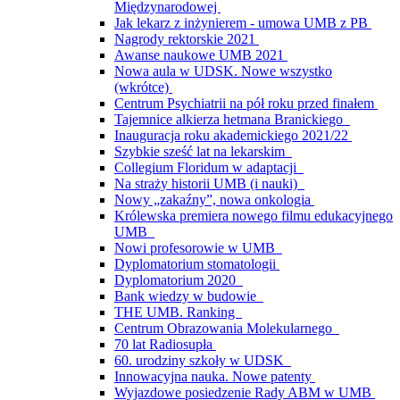
Międzynarodowej
Jak lekarz z inżynierem - umowa UMB z PB
Nagrody rektorskie 2021
Awanse naukowe UMB 2021
Nowa aula w UDSK. Nowe wszystko
(wkrótce)
Centrum Psychiatrii na pół roku przed finałem
Tajemnice alkierza hetmana Branickiego
Inauguracja roku akademickiego 2021/22
Szybkie sześć lat na lekarskim
Collegium Floridum w adaptacji
Na straży historii UMB (i nauki)
Nowy „zakaźny”, nowa onkologia
Królewska premiera nowego filmu edukacyjnego
UMB
Nowi profesorowie w UMB
Dyplomatorium stomatologii
Dyplomatorium 2020
Bank wiedzy w budowie
THE UMB. Ranking
Centrum Obrazowania Molekularnego
70 lat Radiosupła
60. urodziny szkoły w UDSK
Innowacyjna nauka. Nowe patenty
Wyjazdowe posiedzenie Rady ABM w UMB