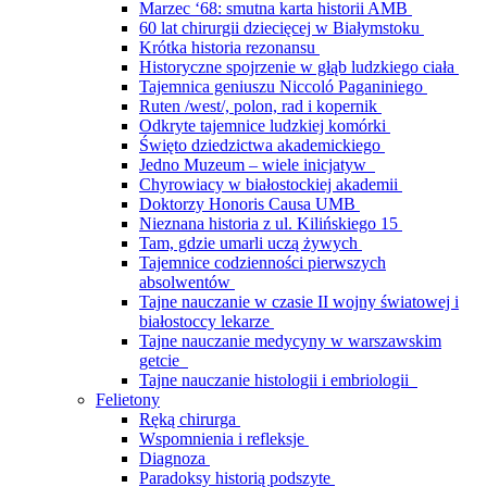
Marzec ‘68: smutna karta historii AMB
60 lat chirurgii dziecięcej w Białymstoku
Krótka historia rezonansu
Historyczne spojrzenie w głąb ludzkiego ciała
Tajemnica geniuszu Niccoló Paganiniego
Ruten /west/, polon, rad i kopernik
Odkryte tajemnice ludzkiej komórki
Święto dziedzictwa akademickiego
Jedno Muzeum – wiele inicjatyw
Chyrowiacy w białostockiej akademii
Doktorzy Honoris Causa UMB
Nieznana historia z ul. Kilińskiego 15
Tam, gdzie umarli uczą żywych
Tajemnice codzienności pierwszych
absolwentów
Tajne nauczanie w czasie II wojny światowej i
białostoccy lekarze
Tajne nauczanie medycyny w warszawskim
getcie
Tajne nauczanie histologii i embriologii
Felietony
Ręką chirurga
Wspomnienia i refleksje
Diagnoza
Paradoksy historią podszyte