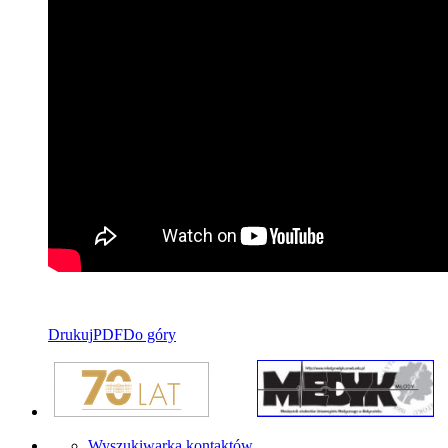
Drukuj
PDF
Do góry
Wyszukiwarka kontaktów