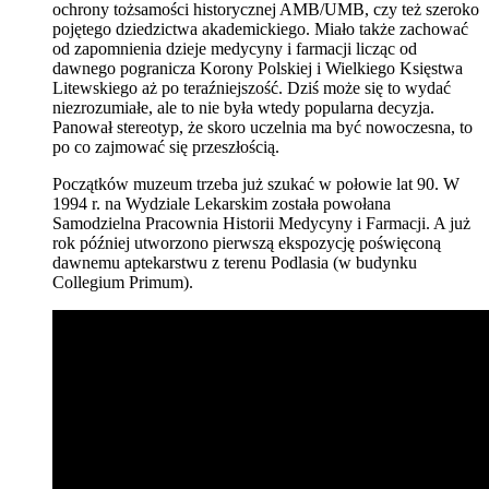
ochrony tożsamości historycznej AMB/UMB, czy też szeroko
pojętego dziedzictwa akademickiego. Miało także zachować
od zapomnienia dzieje medycyny i farmacji licząc od
dawnego pogranicza Korony Polskiej i Wielkiego Księstwa
Litewskiego aż po teraźniejszość. Dziś może się to wydać
niezrozumiałe, ale to nie była wtedy popularna decyzja.
Panował stereotyp, że skoro uczelnia ma być nowoczesna, to
po co zajmować się przeszłością.
Początków muzeum trzeba już szukać w połowie lat 90. W
1994 r. na Wydziale Lekarskim została powołana
Samodzielna Pracownia Historii Medycyny i Farmacji. A już
rok później utworzono pierwszą ekspozycję poświęconą
dawnemu aptekarstwu z terenu Podlasia (w budynku
Collegium Primum).