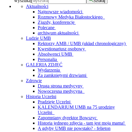
wyszukaj
Szukaj
Aktualności
Najnowsze wiadomości
Rozmowy Medyka Białostockiego
Zjazdy, konferencje
Polecane
archiwum aktualności
Ludzie UMB
Rektorzy AMB / UMB (układ chronologiczny)
Kwestionariusz osobowy
Absolwenci UMB
Personalia
GALERIA ZDJĘĆ
Wydarzenia
Za zamkniętymi drzwiami
Zdrowie
Druga strona medycyny
Nowoczesna medycyna
Historia Uczelni
Pradzieje Uczelni
KALENDARIUM UMB na 75 urodziny
Uczelni
Zapomniany dyrektor Bowszyc
Historia jednego zdjęcia - tam jest moja mama!
A gdyby UMB nie powstało? - felieton