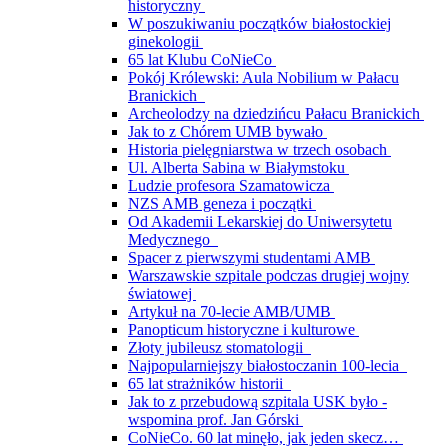
historyczny
W poszukiwaniu początków białostockiej
ginekologii
65 lat Klubu CoNieCo
Pokój Królewski: Aula Nobilium w Pałacu
Branickich
Archeolodzy na dziedzińcu Pałacu Branickich
Jak to z Chórem UMB bywało
Historia pielęgniarstwa w trzech osobach
Ul. Alberta Sabina w Białymstoku
Ludzie profesora Szamatowicza
NZS AMB geneza i początki
Od Akademii Lekarskiej do Uniwersytetu
Medycznego
Spacer z pierwszymi studentami AMB
Warszawskie szpitale podczas drugiej wojny
światowej
Artykuł na 70-lecie AMB/UMB
Panopticum historyczne i kulturowe
Złoty jubileusz stomatologii
Najpopularniejszy białostoczanin 100-lecia
65 lat strażników historii
Jak to z przebudową szpitala USK było -
wspomina prof. Jan Górski
CoNieCo. 60 lat minęło, jak jeden skecz…