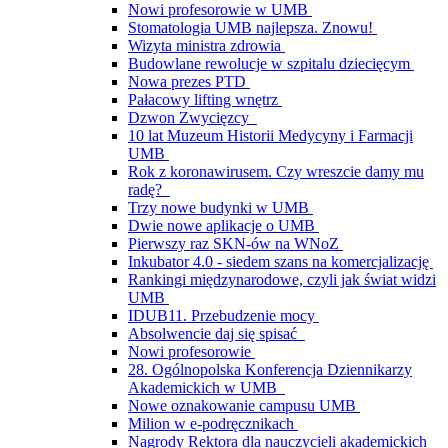
Nowi profesorowie w UMB
Stomatologia UMB najlepsza. Znowu!
Wizyta ministra zdrowia
Budowlane rewolucje w szpitalu dziecięcym
Nowa prezes PTD
Pałacowy lifting wnętrz
Dzwon Zwycięzcy
10 lat Muzeum Historii Medycyny i Farmacji
UMB
Rok z koronawirusem. Czy wreszcie damy mu
radę?
Trzy nowe budynki w UMB
Dwie nowe aplikacje o UMB
Pierwszy raz SKN-ów na WNoZ
Inkubator 4.0 - siedem szans na komercjalizację
Rankingi międzynarodowe, czyli jak świat widzi
UMB
IDUB11. Przebudzenie mocy
Absolwencie daj się spisać
Nowi profesorowie
28. Ogólnopolska Konferencja Dziennikarzy
Akademickich w UMB
Nowe oznakowanie campusu UMB
Milion w e-podręcznikach
Nagrody Rektora dla nauczycieli akademickich