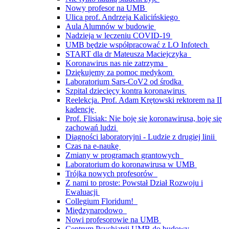
Nowy profesor na UMB
Ulica prof. Andrzeja Kalicińskiego
Aula Alumnów w budowie
Nadzieja w leczeniu COVID-19
UMB będzie współpracować z LO Infotech
START dla dr Mateusza Maciejczyka
Koronawirus nas nie zatrzyma
Dziękujemy za pomoc medykom
Laboratorium Sars-CoV2 od środka
Szpital dziecięcy kontra koronawirus
Reelekcja. Prof. Adam Krętowski rektorem na II
kadencję
Prof. Flisiak: Nie boję się koronawirusa, boję się
zachowań ludzi
Diagności laboratoryjni - Ludzie z drugiej linii
Czas na e-naukę
Zmiany w programach grantowych
Laboratorium do koronawirusa w UMB
Trójka nowych profesorów
Z nami to proste: Powstał Dział Rozwoju i
Ewaluacji
Collegium Floridum!
Międzynarodowo
Nowi profesorowie na UMB
Centrum Psychiatrii UMB do budowy