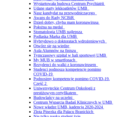
Wystartowała budowa Centrum Psychiatrii
Udane starty lekkoatletów UMB
Nasz kandydat na przewodniczącego
Awans do Rady NCBiR
Dzień dobry, chyba mam koronawirusa
Położna na medal
Stomatologia UMB najlepsza
Podlaska Marka dla UMB
Hybrydowo o doktoratach wdrożeniowych
Otwórz się na wiedzę
Aula Alumnów na finiszu
Tymczasowy szpital w hali sportowej UMB
My MUB w smartfonach
Rezydenci do walki z koronawirusem
Studenci podnoszą kompetencje pomimo
COVID-19
Podnosimy kompetencje pomimo COVID-19.
Część 2
Uniwersyteckie Centrum Onkologii z
prestiżowym certyfikatem
Budowlańcy na uczelni
Centrum Wsparcia Badań Klinicznych w UMB
Nowe władze UMB, kadencja 2020-2024
Złota Pinezka dla Pałacu Branickich
Nie tylko nauką student żyje