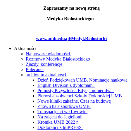
Zapraszamy na nową stronę
Medyka Białostockiego:
www.umb.edu.pl/MedykBialostocki
Aktualności
Najnowsze wiadomości
Rozmowy Medyka Białostockiego
Zjazdy, konferencje
Polecane
archiwum aktualności
Dzień Podziękowań UMB. Nominacje naukowe
English Division z dyplomami
Pomosty Przyszłości. Edycja numer dwa
Pierwsi absolwenci Szkoły Doktorskiej UMB
Nowe kliniki zakaźne. Czas na budowę
Znowu hala sportowa UMB
Transpacjenci we Lwowie
Na zajęcia do Jagiellonii
Kronika UMB 2022 r.
Doktoranci z ImPRESS