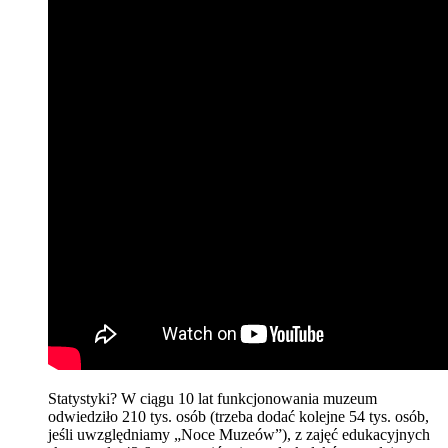
Statystyki? W ciągu 10 lat funkcjonowania muzeum
odwiedziło 210 tys. osób (trzeba dodać kolejne 54 tys. osób,
jeśli uwzględniamy „Noce Muzeów”), z zajęć edukacyjnych