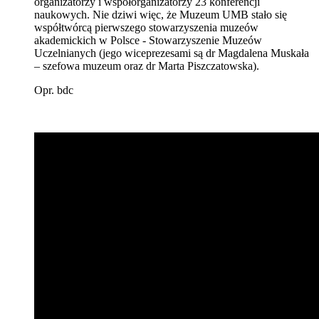
organizatorzy i współorganizatorzy 23 konferencji
naukowych. Nie dziwi więc, że Muzeum UMB stało się
współtwórcą pierwszego stowarzyszenia muzeów
akademickich w Polsce - Stowarzyszenie Muzeów
Uczelnianych (jego wiceprezesami są dr Magdalena Muskała
– szefowa muzeum oraz dr Marta Piszczatowska).
Opr. bdc