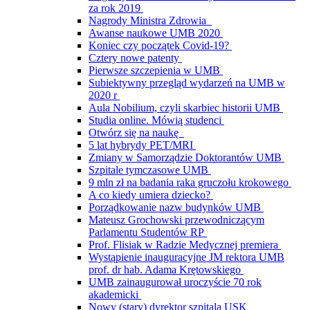
za rok 2019
Nagrody Ministra Zdrowia
Awanse naukowe UMB 2020
Koniec czy początek Covid-19?
Cztery nowe patenty
Pierwsze szczepienia w UMB
Subiektywny przegląd wydarzeń na UMB w
2020 r
Aula Nobilium, czyli skarbiec historii UMB
Studia online. Mówią studenci
Otwórz się na naukę
5 lat hybrydy PET/MRI
Zmiany w Samorządzie Doktorantów UMB
Szpitale tymczasowe UMB
9 mln zł na badania raka gruczołu krokowego
A co kiedy umiera dziecko?
Porządkowanie nazw budynków UMB
Mateusz Grochowski przewodniczącym
Parlamentu Studentów RP
Prof. Flisiak w Radzie Medycznej premiera
Wystąpienie inauguracyjne JM rektora UMB
prof. dr hab. Adama Krętowskiego
UMB zainaugurował uroczyście 70 rok
akademicki
Nowy (stary) dyrektor szpitala USK