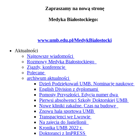
Zapraszamy na nową stronę
Medyka Białostockiego:
www.umb.edu.pl/MedykBialostocki
Aktualności
Najnowsze wiadomości
Rozmowy Medyka Białostockiego
Zjazdy, konferencje
Polecane
archiwum aktualności
Dzień Podziękowań UMB. Nominacje naukowe
English Division z dyplomami
Pomosty Przyszłości. Edycja numer dwa
Pierwsi absolwenci Szkoły Doktorskiej UMB
Nowe kliniki zakaźne. Czas na budowę
Znowu hala sportowa UMB
Transpacjenci we Lwowie
Na zajęcia do Jagiellonii
Kronika UMB 2022 r.
Doktoranci z ImPRESS