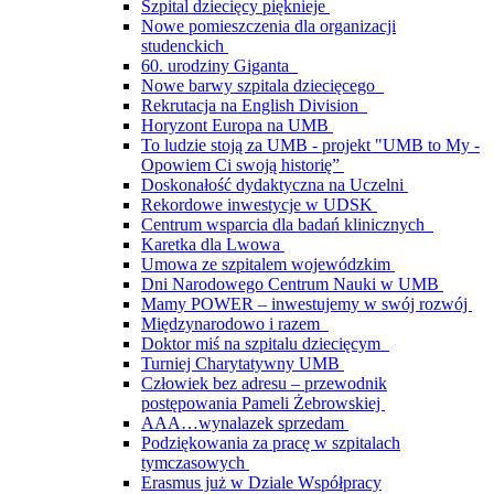
Szpital dziecięcy pięknieje
Nowe pomieszczenia dla organizacji
studenckich
60. urodziny Giganta
Nowe barwy szpitala dziecięcego
Rekrutacja na English Division
Horyzont Europa na UMB
To ludzie stoją za UMB - projekt "UMB to My -
Opowiem Ci swoją historię”
Doskonałość dydaktyczna na Uczelni
Rekordowe inwestycje w UDSK
Centrum wsparcia dla badań klinicznych
Karetka dla Lwowa
Umowa ze szpitalem wojewódzkim
Dni Narodowego Centrum Nauki w UMB
Mamy POWER – inwestujemy w swój rozwój
Międzynarodowo i razem
Doktor miś na szpitalu dziecięcym
Turniej Charytatywny UMB
Człowiek bez adresu – przewodnik
postępowania Pameli Żebrowskiej
AAA…wynalazek sprzedam
Podziękowania za pracę w szpitalach
tymczasowych
Erasmus już w Dziale Współpracy