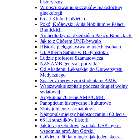
historyczny
W poszukiwaniu początków białostockiej
ginekologii
65 lat Klubu CoNieCo
Pokój Królewski: Aula Nobilium w Pałacu
Branickich
Archeolodzy na dziedzińcu Pałacu Branickich
Jak to z Chórem UMB bywało
Historia pielęgniarstwa w trzech osobach
Ul. Alberta Sabina w Białymstoku
Ludzie profesora Szamatowicza
NZS AMB geneza i początki
Od Akademii Lekarskiej do Uniwersytetu
Medycznego
Spacer z pierwszymi studentami AMB
Warszawskie szpitale podczas drugiej wojny
światowej
Artykuł na 70-lecie AMB/UMB
Panopticum historyczne i kulturowe
Złoty jubileusz stomatologii
Najpopularniejszy białostoczanin 100-lecia
65 lat strażników historii
Jak to z przebudową szpitala USK było -
wspomina prof. Jan Górski
CoNieCo. 60 lat minęło, jak jeden skecz…