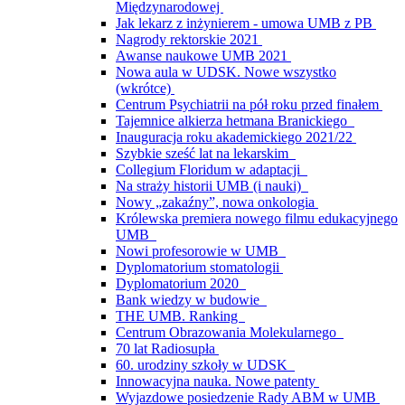
Międzynarodowej
Jak lekarz z inżynierem - umowa UMB z PB
Nagrody rektorskie 2021
Awanse naukowe UMB 2021
Nowa aula w UDSK. Nowe wszystko
(wkrótce)
Centrum Psychiatrii na pół roku przed finałem
Tajemnice alkierza hetmana Branickiego
Inauguracja roku akademickiego 2021/22
Szybkie sześć lat na lekarskim
Collegium Floridum w adaptacji
Na straży historii UMB (i nauki)
Nowy „zakaźny”, nowa onkologia
Królewska premiera nowego filmu edukacyjnego
UMB
Nowi profesorowie w UMB
Dyplomatorium stomatologii
Dyplomatorium 2020
Bank wiedzy w budowie
THE UMB. Ranking
Centrum Obrazowania Molekularnego
70 lat Radiosupła
60. urodziny szkoły w UDSK
Innowacyjna nauka. Nowe patenty
Wyjazdowe posiedzenie Rady ABM w UMB