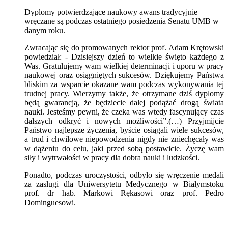
Dyplomy potwierdzające naukowy awans tradycyjnie
wręczane są podczas ostatniego posiedzenia Senatu UMB w
danym roku.
Zwracając się do promowanych rektor prof. Adam Krętowski
powiedział: - Dzisiejszy dzień to wielkie święto każdego z
Was. Gratulujemy wam wielkiej determinacji i uporu w pracy
naukowej oraz osiągniętych sukcesów. Dziękujemy Państwa
bliskim za wsparcie okazane wam podczas wykonywania tej
trudnej pracy. Wierzymy także, że otrzymane dziś dyplomy
będą gwarancją, że będziecie dalej podążać drogą świata
nauki. Jesteśmy pewni, że czeka was wtedy fascynujący czas
dalszych odkryć i nowych możliwości”.(…) Przyjmijcie
Państwo najlepsze życzenia, byście osiągali wiele sukcesów,
a trud i chwilowe niepowodzenia nigdy nie zniechęcały was
w dążeniu do celu, jaki przed sobą postawicie. Życzę wam
siły i wytrwałości w pracy dla dobra nauki i ludzkości.
Ponadto, podczas uroczystości, odbyło się wręczenie medali
za zasługi dla Uniwersytetu Medycznego w Białymstoku
prof. dr hab. Markowi Rękasowi oraz prof. Pedro
Dominguesowi.