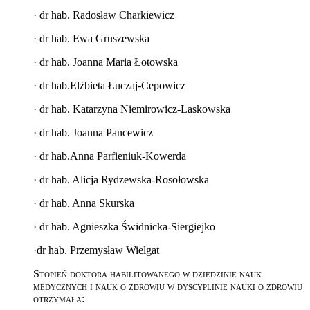
·
dr hab. Radosław Charkiewicz
·
dr hab. Ewa Gruszewska
·
dr hab. Joanna Maria Łotowska
·
dr hab.Elżbieta Łuczaj-Cepowicz
·
dr hab. Katarzyna Niemirowicz-Laskowska
·
dr hab. Joanna Pancewicz
·
dr hab.Anna Parfieniuk-Kowerda
·
dr hab. Alicja Rydzewska-Rosołowska
·
dr hab. Anna Skurska
·
dr hab. Agnieszka Świdnicka-Siergiejko
·
dr hab. Przemysław Wielgat
Stopień doktora habilitowanego w dziedzinie nauk
medycznych i nauk o zdrowiu w dyscyplinie nauki o zdrowiu
otrzymała: