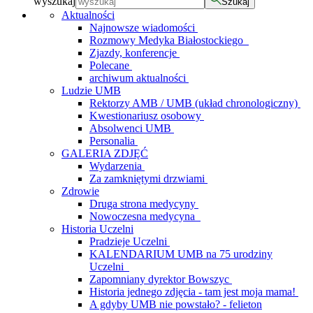
wyszukaj
Szukaj
Aktualności
Najnowsze wiadomości
Rozmowy Medyka Białostockiego
Zjazdy, konferencje
Polecane
archiwum aktualności
Ludzie UMB
Rektorzy AMB / UMB (układ chronologiczny)
Kwestionariusz osobowy
Absolwenci UMB
Personalia
GALERIA ZDJĘĆ
Wydarzenia
Za zamkniętymi drzwiami
Zdrowie
Druga strona medycyny
Nowoczesna medycyna
Historia Uczelni
Pradzieje Uczelni
KALENDARIUM UMB na 75 urodziny
Uczelni
Zapomniany dyrektor Bowszyc
Historia jednego zdjęcia - tam jest moja mama!
A gdyby UMB nie powstało? - felieton