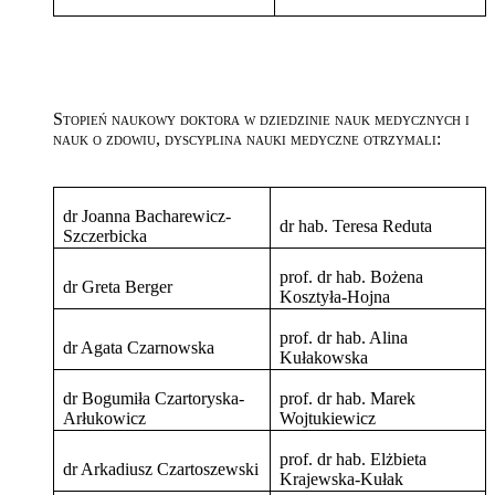
Stopień naukowy doktora w dziedzinie nauk medycznych i
nauk o zdowiu, dyscyplina nauki medyczne otrzymali:
dr Joanna Bacharewicz-
dr hab. Teresa Reduta
Szczerbicka
prof. dr hab. Bożena
dr Greta Berger
Kosztyła-Hojna
prof. dr hab. Alina
dr Agata Czarnowska
Kułakowska
dr Bogumiła Czartoryska-
prof. dr hab. Marek
Arłukowicz
Wojtukiewicz
prof. dr hab. Elżbieta
dr Arkadiusz Czartoszewski
Krajewska-Kułak