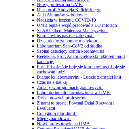
Nowy profesor na UMB
Ulica prof. Andrzeja Kalicińskiego
Aula Alumnów w budowie
Nadzieja w leczeniu COVID-19
UMB będzie współpracować z LO Infotech
START dla dr Mateusza Maciejczyka
Koronawirus nas nie zatrzyma
Dziękujemy za pomoc medykom
Laboratorium Sars-CoV2 od środka
Szpital dziecięcy kontra koronawirus
Reelekcja. Prof. Adam Krętowski rektorem na II
kadencję
Prof. Flisiak: Nie boję się koronawirusa, boję się
zachowań ludzi
Diagności laboratoryjni - Ludzie z drugiej linii
Czas na e-naukę
Zmiany w programach grantowych
Laboratorium do koronawirusa w UMB
Trójka nowych profesorów
Z nami to proste: Powstał Dział Rozwoju i
Ewaluacji
Collegium Floridum!
Międzynarodowo
Nowi profesorowie na UMB
Centrum Psychiatrii UMB do budowy