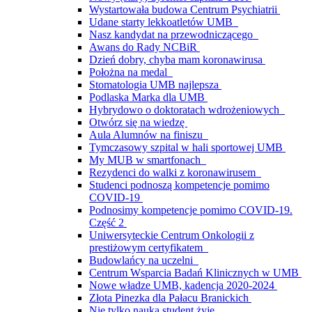
Wystartowała budowa Centrum Psychiatrii
Udane starty lekkoatletów UMB
Nasz kandydat na przewodniczącego
Awans do Rady NCBiR
Dzień dobry, chyba mam koronawirusa
Położna na medal
Stomatologia UMB najlepsza
Podlaska Marka dla UMB
Hybrydowo o doktoratach wdrożeniowych
Otwórz się na wiedzę
Aula Alumnów na finiszu
Tymczasowy szpital w hali sportowej UMB
My MUB w smartfonach
Rezydenci do walki z koronawirusem
Studenci podnoszą kompetencje pomimo
COVID-19
Podnosimy kompetencje pomimo COVID-19.
Część 2
Uniwersyteckie Centrum Onkologii z
prestiżowym certyfikatem
Budowlańcy na uczelni
Centrum Wsparcia Badań Klinicznych w UMB
Nowe władze UMB, kadencja 2020-2024
Złota Pinezka dla Pałacu Branickich
Nie tylko nauką student żyje