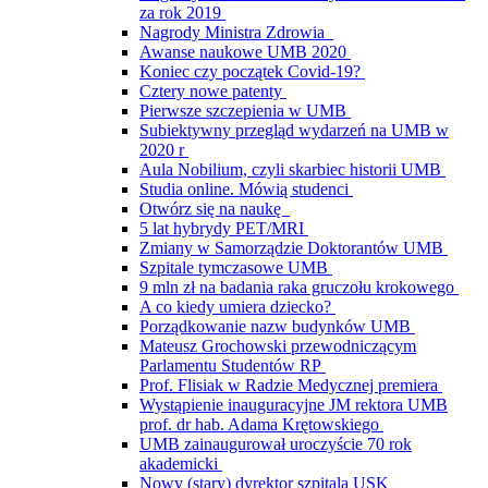
za rok 2019
Nagrody Ministra Zdrowia
Awanse naukowe UMB 2020
Koniec czy początek Covid-19?
Cztery nowe patenty
Pierwsze szczepienia w UMB
Subiektywny przegląd wydarzeń na UMB w
2020 r
Aula Nobilium, czyli skarbiec historii UMB
Studia online. Mówią studenci
Otwórz się na naukę
5 lat hybrydy PET/MRI
Zmiany w Samorządzie Doktorantów UMB
Szpitale tymczasowe UMB
9 mln zł na badania raka gruczołu krokowego
A co kiedy umiera dziecko?
Porządkowanie nazw budynków UMB
Mateusz Grochowski przewodniczącym
Parlamentu Studentów RP
Prof. Flisiak w Radzie Medycznej premiera
Wystąpienie inauguracyjne JM rektora UMB
prof. dr hab. Adama Krętowskiego
UMB zainaugurował uroczyście 70 rok
akademicki
Nowy (stary) dyrektor szpitala USK