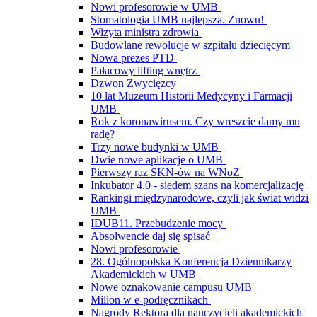
Nowi profesorowie w UMB
Stomatologia UMB najlepsza. Znowu!
Wizyta ministra zdrowia
Budowlane rewolucje w szpitalu dziecięcym
Nowa prezes PTD
Pałacowy lifting wnętrz
Dzwon Zwycięzcy
10 lat Muzeum Historii Medycyny i Farmacji
UMB
Rok z koronawirusem. Czy wreszcie damy mu
radę?
Trzy nowe budynki w UMB
Dwie nowe aplikacje o UMB
Pierwszy raz SKN-ów na WNoZ
Inkubator 4.0 - siedem szans na komercjalizację
Rankingi międzynarodowe, czyli jak świat widzi
UMB
IDUB11. Przebudzenie mocy
Absolwencie daj się spisać
Nowi profesorowie
28. Ogólnopolska Konferencja Dziennikarzy
Akademickich w UMB
Nowe oznakowanie campusu UMB
Milion w e-podręcznikach
Nagrody Rektora dla nauczycieli akademickich