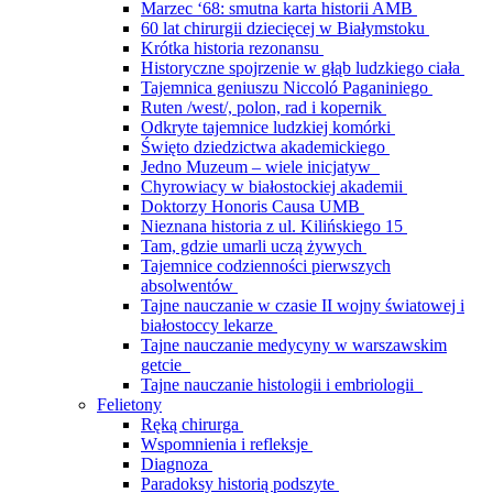
Marzec ‘68: smutna karta historii AMB
60 lat chirurgii dziecięcej w Białymstoku
Krótka historia rezonansu
Historyczne spojrzenie w głąb ludzkiego ciała
Tajemnica geniuszu Niccoló Paganiniego
Ruten /west/, polon, rad i kopernik
Odkryte tajemnice ludzkiej komórki
Święto dziedzictwa akademickiego
Jedno Muzeum – wiele inicjatyw
Chyrowiacy w białostockiej akademii
Doktorzy Honoris Causa UMB
Nieznana historia z ul. Kilińskiego 15
Tam, gdzie umarli uczą żywych
Tajemnice codzienności pierwszych
absolwentów
Tajne nauczanie w czasie II wojny światowej i
białostoccy lekarze
Tajne nauczanie medycyny w warszawskim
getcie
Tajne nauczanie histologii i embriologii
Felietony
Ręką chirurga
Wspomnienia i refleksje
Diagnoza
Paradoksy historią podszyte