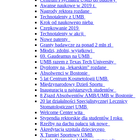
Awanse naukowe w 2019 r.
Nagrody rektora rozdane
Technotalenty z UMB
Krok od naukowego nieba
Czepkowanie 2019
Technotalenty w akcji
Nowe patenty
Granty badawcze za ponad 2 mln zł
Młodzi, zdolni, wyjątkowi
69. Gaudeamus na UMB
UMB razem z Texas Tech University
Dyplomy na „lekarskim” rozdane
Absolwenci w Bostonie
5 lat Centrum Kosmetologii UMB
Międzynarodowy Dzień Sportu
Inauguracja u najstarszych studentów
8 Zjazd Absolwentów AMB/UMB w Bostonie
20 lat działalności Specjalistycznej Lecznicy
Stomatologicznej UMB
Welcome Center wita
Stypendia rektorskie dla studentów I roku
Rzeźby na dachu pałacu jak nowe
Akredytacja szpitala dziecięcego
X Turniej Sportowy UMB