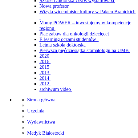
Szkoła Doktorska UMB wystartowała
Nowa profesor
Wizyta wiceminister kultury w Pałacu Branickich
Mamy POWER – inwestujemy w kompetencje
regionu
Plac zabaw dla onkologii dziecięcej
E-learning oczami studentów
Letnia szkoła doktorska
Pierwsza pięćdziesiątka stomatologii na UMB
2020
2016
2015
2013
2014
2012
archiwum video
Strona główna
Uczelnia
Wydawnictwa
Medyk Białostocki