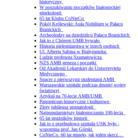
historyczny
W poszukiwaniu początków białostockiej
ginekologii
65 lat Klubu CoNieCo
Pokój Królewski: Aula Nobilium w Pałacu
Branickich
Archeolodzy na dziedzińcu Pałacu Branickich
Jak to z Chórem UMB bywało
Historia pielęgniarstwa w trzech osobach
Ul. Alberta Sabina w Białymstoku
Ludzie profesora Szamatowicza
NZS AMB geneza i początki
Od Akademii Lekarskiej do Uniwersytetu
Medycznego
Spacer z pierwszymi studentami AMB
Warszawskie szpitale podczas drugiej wojny
światowej
Artykuł na 70-lecie AMB/UMB
Panopticum historyczne i kulturowe
Złoty jubileusz stomatologii
Najpopularniejszy białostoczanin 100-lecia
65 lat strażników historii
Jak to z przebudową szpitala USK było -
wspomina prof. Jan Górski
CoNieCo. 60 lat minęło, jak jeden skecz…