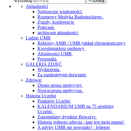
wyszukaj
Szukaj
Aktualności
Najnowsze wiadomości
Rozmowy Medyka Białostockiego
Zjazdy, konferencje
Polecane
archiwum aktualności
Ludzie UMB
Rektorzy AMB / UMB (układ chronologiczny)
Kwestionariusz osobowy
Absolwenci UMB
Personalia
GALERIA ZDJĘĆ
Wydarzenia
Za zamkniętymi drzwiami
Zdrowie
Druga strona medycyny
Nowoczesna medycyna
Historia Uczelni
Pradzieje Uczelni
KALENDARIUM UMB na 75 urodziny
Uczelni
Zapomniany dyrektor Bowszyc
Historia jednego zdjęcia - tam jest moja mama!
A gdyby UMB nie powstało? - felieton