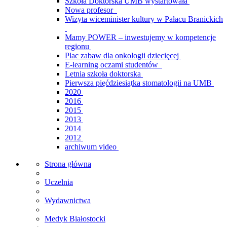
Szkoła Doktorska UMB wystartowała
Nowa profesor
Wizyta wiceminister kultury w Pałacu Branickich
Mamy POWER – inwestujemy w kompetencje
regionu
Plac zabaw dla onkologii dziecięcej
E-learning oczami studentów
Letnia szkoła doktorska
Pierwsza pięćdziesiątka stomatologii na UMB
2020
2016
2015
2013
2014
2012
archiwum video
Strona główna
Uczelnia
Wydawnictwa
Medyk Białostocki