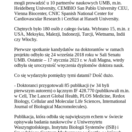
mogli prowadzić u 10 partnerów naukowych UMB, m.in.
Heidelberg University, CEMBIO San Pablo University CEU,
Vienna Biocenter, CNIC Spanish National Center for
Cardiovascular Research i CenStat at Hasselt University.
Chętnych było 180 osób z całego świata. Wybrano 15, m.in. z
USA, Meksyku, Malezji, Indonezji, Turcji, Wietnamu, Indii
czy Włochy.
Pierwsze spotkanie kandydatów na doktorantów w ramach
projektu odbyło się 24 września 2018 roku w Sali Senatu
UMB. Ostatnie – 17 stycznia 2023 r. w Auli Magna, wtedy
odbyła się uroczystość wręczenia dyplomów doktora nauk.
Co się wydarzyło pomiędzy tymi datami? Dość dużo.
- Doktoranci przygotowali 85 publikacji (w 34 byli
pierwszym autorem) o łącznym IF 428.770 (publikowali m.in.
w Cell, The Lancet Global Health, PLOS Medicine, Redox
Biology, Cellular and Molecular Life Sciences, International
Journal of Biological Macromolecules).
Publikacja, która odbiła się największym echem w świecie
opisywała badania naukowców z Uniwersytetu
Waszyngtońskiego, Instytutu Biologii Systemów (ISB) i