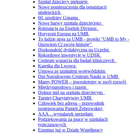
Szpital dziecięcy pięknieje
Nowe pomieszczenia dla organizacji
studenckich
60. urodziny Giganta
Nowe barwy szpitala dziecięcego
Rekrutacja na English Division
Horyzont Europa na UMB
To ludzie stoją za UMB - projekt "UMB to My -
Opowiem Ci swoją historię”
Doskonałość dydaktyczna na Uczelni
Rekordowe inwestycje w UDSK
Centrum wsparcia dla badań klinicznych
Karetka dla Lwowa
Umowa ze szpitalem wojewódzkim
Dni Narodowego Centrum Nauki w UMB
Mamy POWER – inwestujemy w swój rozwój
Międzynarodowo i razem
Doktor miś na szpitalu dziecięcym
Turniej Charytatywny UMB
Człowiek bez adresu – przewodnik
postępowania Pameli Żebrowskiej
AAA…wynalazek sprzedam
Podziękowania za pracę w szpitalach
tymczasowych
Erasmus już w Dziale Współpracy