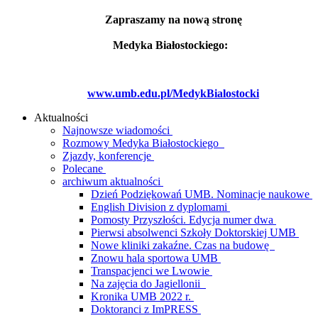
Zapraszamy na nową stronę
Medyka Białostockiego:
www.umb.edu.pl/MedykBialostocki
Aktualności
Najnowsze wiadomości
Rozmowy Medyka Białostockiego
Zjazdy, konferencje
Polecane
archiwum aktualności
Dzień Podziękowań UMB. Nominacje naukowe
English Division z dyplomami
Pomosty Przyszłości. Edycja numer dwa
Pierwsi absolwenci Szkoły Doktorskiej UMB
Nowe kliniki zakaźne. Czas na budowę
Znowu hala sportowa UMB
Transpacjenci we Lwowie
Na zajęcia do Jagiellonii
Kronika UMB 2022 r.
Doktoranci z ImPRESS