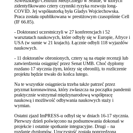
Szwedzkiego Centrum Medycznego w Seattle, w których
zidentyfikowano cztery czynniki ryzyka rozwoju long-
COVID. Jej współautorką była Gladys Wojciechowska.
Praca została opublikowana w prestiżowym czasopiśmie Cell
(IF
66.85).
- Doktoranci uczestniczyli w 27 konferencjach i 52
warsztatach naukowych, które odbyły się w Europie, Afryce i
USA (w sumie w 21 krajach). Łącznie odbyli 118 wyjazdów
naukowych.
- 11 doktoratów obronionych, cztery są na etapie recenzji lub
zatwierdzenia osiągnięć przez Senat UMB. Choć dyplomy
rozdano 17 stycznia (tym, którzy się obronili), to rozliczenie
projektu będzie trwało do końca lutego.
Na te wszystkie osiągniecia trzeba także patrzeć przez
pryzmat koronawirusa, który zwłaszcza na początku pandemii
praktycznie wstrzymał międzynarodową współpracę
naukową i możliwość odbywania naukowych staży i
wymian.
Ostatni zjazd ImPRESS-u odbył się w dniach 16-17 stycznia.
Pierwszy dzień poświęcono na podsumowania dokonań w
projekcie i ostatnie spotkanie integracyjne. Drugi – na
rozdanie dyplomów. Uroczystość została poprzedzona