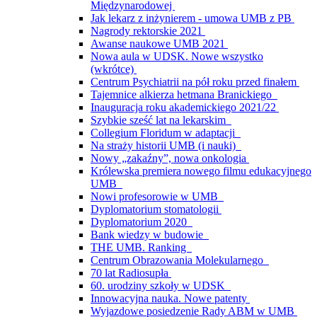
Międzynarodowej
Jak lekarz z inżynierem - umowa UMB z PB
Nagrody rektorskie 2021
Awanse naukowe UMB 2021
Nowa aula w UDSK. Nowe wszystko
(wkrótce)
Centrum Psychiatrii na pół roku przed finałem
Tajemnice alkierza hetmana Branickiego
Inauguracja roku akademickiego 2021/22
Szybkie sześć lat na lekarskim
Collegium Floridum w adaptacji
Na straży historii UMB (i nauki)
Nowy „zakaźny”, nowa onkologia
Królewska premiera nowego filmu edukacyjnego
UMB
Nowi profesorowie w UMB
Dyplomatorium stomatologii
Dyplomatorium 2020
Bank wiedzy w budowie
THE UMB. Ranking
Centrum Obrazowania Molekularnego
70 lat Radiosupła
60. urodziny szkoły w UDSK
Innowacyjna nauka. Nowe patenty
Wyjazdowe posiedzenie Rady ABM w UMB