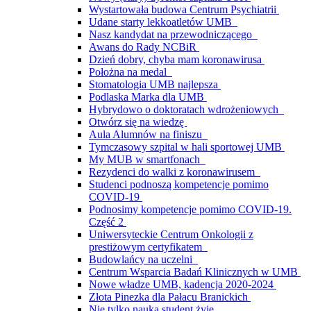
Wystartowała budowa Centrum Psychiatrii
Udane starty lekkoatletów UMB
Nasz kandydat na przewodniczącego
Awans do Rady NCBiR
Dzień dobry, chyba mam koronawirusa
Położna na medal
Stomatologia UMB najlepsza
Podlaska Marka dla UMB
Hybrydowo o doktoratach wdrożeniowych
Otwórz się na wiedzę
Aula Alumnów na finiszu
Tymczasowy szpital w hali sportowej UMB
My MUB w smartfonach
Rezydenci do walki z koronawirusem
Studenci podnoszą kompetencje pomimo
COVID-19
Podnosimy kompetencje pomimo COVID-19.
Część 2
Uniwersyteckie Centrum Onkologii z
prestiżowym certyfikatem
Budowlańcy na uczelni
Centrum Wsparcia Badań Klinicznych w UMB
Nowe władze UMB, kadencja 2020-2024
Złota Pinezka dla Pałacu Branickich
Nie tylko nauką student żyje