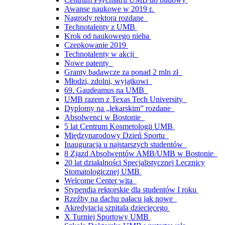
Awanse naukowe w 2019 r.
Nagrody rektora rozdane
Technotalenty z UMB
Krok od naukowego nieba
Czepkowanie 2019
Technotalenty w akcji
Nowe patenty
Granty badawcze za ponad 2 mln zł
Młodzi, zdolni, wyjątkowi
69. Gaudeamus na UMB
UMB razem z Texas Tech University
Dyplomy na „lekarskim” rozdane
Absolwenci w Bostonie
5 lat Centrum Kosmetologii UMB
Międzynarodowy Dzień Sportu
Inauguracja u najstarszych studentów
8 Zjazd Absolwentów AMB/UMB w Bostonie
20 lat działalności Specjalistycznej Lecznicy
Stomatologicznej UMB
Welcome Center wita
Stypendia rektorskie dla studentów I roku
Rzeźby na dachu pałacu jak nowe
Akredytacja szpitala dziecięcego
X Turniej Sportowy UMB