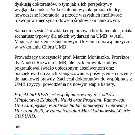
dyskusją doktorantów, o tym jak z ich perspektywy
wyglądała nauka. Podkreślali oni wysoki poziom kadry,
nowoczesne laboratoria, a przede wszystkich możliwość
rozwoju w międzynarodowym środowisku naukowym.
Sama uroczystość rozdania dyplomów, choć kameralna, miała
scenariusz typowy dla takich wydarzeń na UMB: w Auli
Magna, z pocztem sztandarowym Uczelni i oprawą muzyczną
w wykonaniu Chóru UMB.
Prowadzący uroczystość prof. Marcin Moniuszko, Prorektor
ds. Nauki i Rozwoju UMB, ale też kierownik studiów
pogratulował świeżo upieczonym absolwentom oraz
podziękował im za ich zaangażowanie, poświęcenie i dążenie
do naukowej prawdy. Zachęcał doktorantów do współpracy z
UMB i życzył powodzenia na nowym etapie kariery.
Projekt ImPRESS jest współfinansowany ze środków
Ministerstwa Edukacji i Nauki oraz Programu Ramowego
Unii Europejskiej w zakresie badań naukowych i innowacji
Horyzont 2020, w ramach działań Marii Skłodowskiej-Curie
COFUND.
bdc