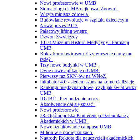
Nowi profesorowie w UMB
Stomatologia UMB najlepsza. Znowu!
Wizyta ministra zdrowia
Budowlane rewolucje w szpitalu dziecięcym
Nowa prezes PTD
Pałacowy lifting wnętrz
Dzwon Zwycięzcy
10 lat Muzeum Historii Medycyny i Farmacji
UMB
Rok z koronawirusem. Czy wreszcie damy mu
radę?
Trzy nowe budynki w UMB
Dwie nowe aplikacje o UMB
Pierwszy raz SKN-ów na WNoZ
Inkubator 4.0 - siedem szans na komercjalizację
Rankingi międzynarodowe, czyli jak świat widzi
UMB
IDUB11. Przebudzenie mocy
Absolwencie daj się spisać
Nowi profesorowie
28. Ogólnopolska Konferencja Dziennikarzy
Akademickich w UMB
Nowe oznakowanie campusu UMB
Milion w e-podręcznikach
Nagrody Rektora dla nauczycieli akademickich