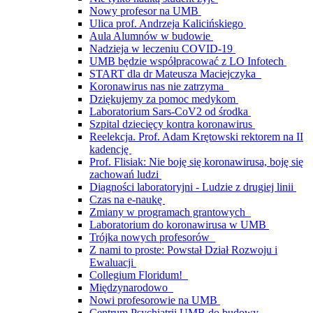
Nowy profesor na UMB
Ulica prof. Andrzeja Kalicińskiego
Aula Alumnów w budowie
Nadzieja w leczeniu COVID-19
UMB będzie współpracować z LO Infotech
START dla dr Mateusza Maciejczyka
Koronawirus nas nie zatrzyma
Dziękujemy za pomoc medykom
Laboratorium Sars-CoV2 od środka
Szpital dziecięcy kontra koronawirus
Reelekcja. Prof. Adam Krętowski rektorem na II
kadencję
Prof. Flisiak: Nie boję się koronawirusa, boję się
zachowań ludzi
Diagności laboratoryjni - Ludzie z drugiej linii
Czas na e-naukę
Zmiany w programach grantowych
Laboratorium do koronawirusa w UMB
Trójka nowych profesorów
Z nami to proste: Powstał Dział Rozwoju i
Ewaluacji
Collegium Floridum!
Międzynarodowo
Nowi profesorowie na UMB
Centrum Psychiatrii UMB do budowy