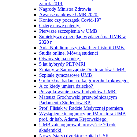
za rok 2019
Nagrody Ministra Zdrowia
Awanse naukowe UMB 2020
Koniec czy początek Covid-19?
Cztery nowe patenty
Pierwsze szczepienia w UMB
Subiektywny przegląd wydarzeń na UMB w
2020 r
Aula Nobilium, czyli skarbiec historii UMB
Studia online. Mówią studenci
Otwórz się na naukę
5 lat hybrydy PET/MRI
Zmiany w Samorządzie Doktorantów UMB
Szpitale tymczasowe UMB
9 mln zł na badania raka gruczołu krokowego
A co kiedy umiera dziecko?
Porządkowanie nazw budynków UMB
Mateusz Grochowski przewodniczącym
Parlamentu Studentów RP
Prof. Flisiak w Radzie Medycznej premiera
Wystąpienie inauguracyjne JM rektora UMB
prof. dr hab. Adama Krętowskiego
UMB zainaugurował uroczyście 70 rok
akademicki
Nowy (stary) dyrektor szpitala USK