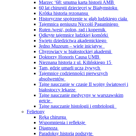
Marzec ‘68: smutna karta historii AMB
60 lat chirurgii dziecięcej w Białymstoku
Krótka historia rezonansu
Historyczne spojrzenie w głąb ludzkiego ciała
Tajemnica geniuszu Niccoló Paganiniego
Ruten /west/, polon, rad i kopernik
Odkryte tajemnice ludzkiej komórki
Święto dziedzictwa akademickiego
Jedno Muzeum – wiele inicjatyw
Chyrowiacy w białostockiej akademii
Doktorzy Honoris Causa UMB
Nieznana historia z ul. Kilińskiego 15
Tam, gdzie umarli uczą żywych
Tajemnice codzienności pierwszych
absolwentów
Tajne nauczanie w czasie II wojny światowej i
białostoccy lekarze
Tajne nauczanie medycyny w warszawskim
getcie
Tajne nauczanie histologii i embriologii
Felietony
Ręką chirurga
Wspomnienia i refleksje
Diagnoza
Paradoksy historią podszyte