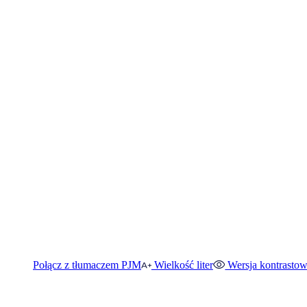
Połącz z tłumaczem PJM
Wielkość liter
Wersja kontrasto