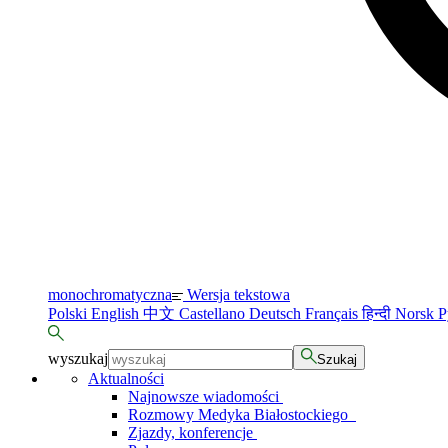
monochromatyczna
Wersja tekstowa
Polski
English
中文
Castellano
Deutsch
Français
हिन्दी
Norsk
Р
wyszukaj
Szukaj
Aktualności
Najnowsze wiadomości
Rozmowy Medyka Białostockiego
Zjazdy, konferencje