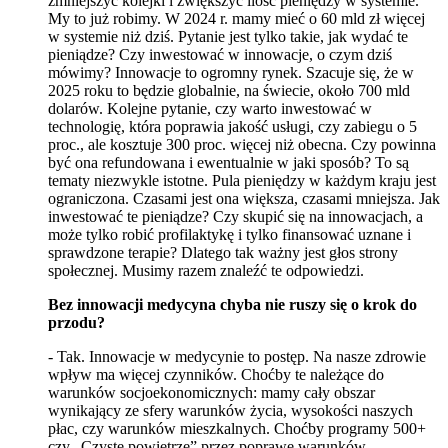
zmniejszyć kolejki i zwiększyć ilość pieniędzy w systemie.
My to już robimy. W 2024 r. mamy mieć o 60 mld zł więcej
w systemie niż dziś. Pytanie jest tylko takie, jak wydać te
pieniądze? Czy inwestować w innowacje, o czym dziś
mówimy? Innowacje to ogromny rynek. Szacuje się, że w
2025 roku to będzie globalnie, na świecie, około 700 mld
dolarów. Kolejne pytanie, czy warto inwestować w
technologię, która poprawia jakość usługi, czy zabiegu o 5
proc., ale kosztuje 300 proc. więcej niż obecna. Czy powinna
być ona refundowana i ewentualnie w jaki sposób? To są
tematy niezwykle istotne. Pula pieniędzy w każdym kraju jest
ograniczona. Czasami jest ona większa, czasami mniejsza. Jak
inwestować te pieniądze? Czy skupić się na innowacjach, a
może tylko robić profilaktykę i tylko finansować uznane i
sprawdzone terapie? Dlatego tak ważny jest głos strony
społecznej. Musimy razem znaleźć te odpowiedzi.
Bez innowacji medycyna chyba nie ruszy się o krok do
przodu?
- Tak. Innowacje w medycynie to postęp. Na nasze zdrowie
wpływ ma więcej czynników. Choćby te należące do
warunków socjoekonomicznych: mamy cały obszar
wynikający ze sfery warunków życia, wysokości naszych
płac, czy warunków mieszkalnych. Choćby programy 500+
czy „Czyste powietrze” przez poprawę warunków