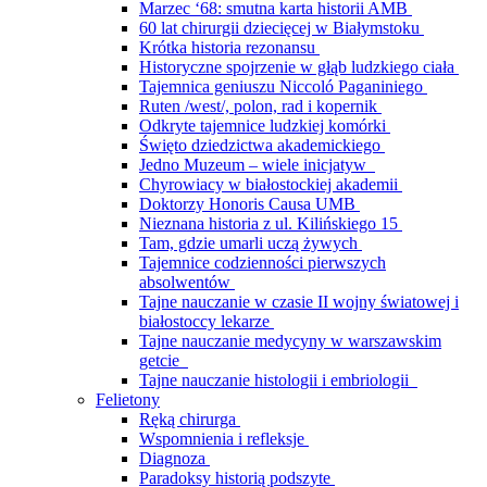
Marzec ‘68: smutna karta historii AMB
60 lat chirurgii dziecięcej w Białymstoku
Krótka historia rezonansu
Historyczne spojrzenie w głąb ludzkiego ciała
Tajemnica geniuszu Niccoló Paganiniego
Ruten /west/, polon, rad i kopernik
Odkryte tajemnice ludzkiej komórki
Święto dziedzictwa akademickiego
Jedno Muzeum – wiele inicjatyw
Chyrowiacy w białostockiej akademii
Doktorzy Honoris Causa UMB
Nieznana historia z ul. Kilińskiego 15
Tam, gdzie umarli uczą żywych
Tajemnice codzienności pierwszych
absolwentów
Tajne nauczanie w czasie II wojny światowej i
białostoccy lekarze
Tajne nauczanie medycyny w warszawskim
getcie
Tajne nauczanie histologii i embriologii
Felietony
Ręką chirurga
Wspomnienia i refleksje
Diagnoza
Paradoksy historią podszyte