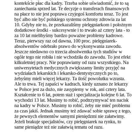
kontekście płac dla kadry. Trzeba sobie uświadomić, że to są
zaniechania sprzed lat. Te decyzje o transferach finansowych
na płace to nie jest poprawa czyjegoś komfortu teraz. To jest
być albo nie być polskiego systemu ochrony zdrowia za lat
10. Gdyby nie to, że przekazaliśmy pielęgniarkom i położnym
dodatkowe środki - sukcesywnie i to trwało aż cztery lata - to
za 10 lat mielibyśmy bardzo poważne problemy kadrowe.
Teraz, pierwszy raz od dawna, 100 proc. pielęgniarek-
absolwentów odebrało prawo do wykonywania zawodu.
Jeszcze niedawno co trzecia absolwentka tych studiów w
ogóle tego nie robiła i nie wchodziła do zawodu. To jest efekt
kilkuletniej pracy. Nie poprawiamy od razu wszystkiego. Na
uniwersytetach medycznych zwiększamy limity przyjęć na
wydziałach lekarskich i lekarsko-dentystycznych po to,
żebyśmy mieli więcej lekarzy. Ta ilość powolutku wzrasta.
Ale to trwa. Tej zapaści w kadrach, kiedy uznano że lekarzy
w Polsce jest za dużo, nie zasypiemy w rok, ani cztery lata.
Kształcenie to 6 lat, potem staż i specjalizacja kolejne 6 lat. To
wychodzi 13 lat. Musimy to robić, podtrzymywać ten nacisk
na kadry w Polsce. Musimy to robić, żeby nie mieć problemu
za czas jakiś. Jednak musimy też zdawać sobie sprawę z tego,
że pewnych elementów samymi pieniędzmi nie załatwimy.
Jeżeli brakuje specjalistów, czy pielęgniarek na rynku, to
same pieniądze też nie załatwią tematu od razu.