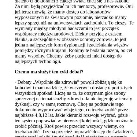
dlatego ci doktoranci z całego świata chcą się u nas szkolić.
Za nimi będą przyjeżdżać tu ich mentorzy, profesorowie. Oni
już teraz mówią, że mamy dostęp do laboratoriów
wyposażonych na światowym poziomie, nierzadko mamy
lepszy sprzęt niż na uniwersytetach zachodnich. To cieszy. Te
wymiany między młodymi badaczami to jest początek
współpracy międzynarodowej. Efekty przyjdą z czasem.
Nauka, a szczególnie w obszarze ochrony zdrowia, to jest
jedna z najlepszych form dyplomacji i zacieśniania więzów
pomiędzy różnymi krajami. Robimy te badania razem, bo cel
mamy wspólny. Chcemy, żeby pacjenci mieli dostęp do
najlepszych technologii.
Czemu ma służyć ten cykl debat?
- Debaty „Wspólnie dla zdrowia” powoli zbliżają się ku
końcowi i mam nadzieję, że w czerwcu dostanę raport z tych
wszystkich spotkań. Liczę na to, że otrzymam głos strony
społecznej na temat służby zdrowia. Ja nie ingeruję w tematy
dyskusji, czy w samą rozmowę. Chcę na podstawie tego
dokumentu wypracować wizję tego, co trzeba zrobić przez
najbliższe 4,8,12 lat. Jakie kierunki rozwoju wybrać, gdzie
ten system poprawiać w pierwszej kolejności, gdzie można to
zrobić później. Ktoś powie: przecież wszyscy wiemy, co
trzeba zrobić. Trzeba przecież poprawić dostęp do świadczeń,