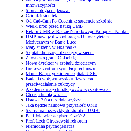
Innowacyjności+
Stomatologia najlepsza
Czterdziestolatek
Od Cad-Cam Po Coaching: studencie szkol się
Wielki krok przed nauką UMB
Rektor UMB w Radzie Narodowego Kongresu Nauki
UMB nawiązał współpracę z Uniwersytetem
Medycznym w Banja Luce
Mały student, wielka nauka
Szpital kliniczny i dziecięcy w sieci
Zawalcz o grant. Opłaci się
Nowa dyrektor w szpitalu dziecięcym
Budowa centrum symulacji na finiszu
Marek Karp dyrektorem szpitala USK
Badania wpływu wysiłku fizycznego a
przeciwdziałanie cukrzycy
Akademia małych odkrywców wystartowała
Ciepłą chemią w raka
Ustawa 2.0 a uczelnie wyższe
Jaka będzie naukowa przyszłość UMB
Szansa na niezwykły doktorat na UMB
Pani Jola wiersze pisze. Część 2
Prof. Lech Chyczewski rektorem
Niemodna psychogeriatria