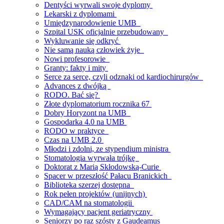
Dentyści wyrwali swoje dyplomy
Lekarski z dyplomami
Umiędzynarodowienie UMB
Szpital USK oficjalnie przebudowany
Wykluwanie się odkryć
Nie samą nauką człowiek żyje
Nowi profesorowie
Granty: fakty i mity
Serce za serce, czyli odznaki od kardiochirurgów
Advances z dwójką
RODO. Bać się?
Złote dyplomatorium rocznika 67
Dobry Horyzont na UMB
Gospodarka 4.0 na UMB
RODO w praktyce
Czas na UMB 2.0
Młodzi i zdolni, ze stypendium ministra
Stomatologia wyrwała trójkę
Doktorat z Marią Skłodowską-Curie
Spacer w przeszłość Pałacu Branickich
Biblioteka szerzej dostępna
Rok pełen projektów (unijnych)
CAD/CAM na stomatologii
Wymagający pacjent geriatryczny
Seniorzy po raz szósty z Gaudeamus