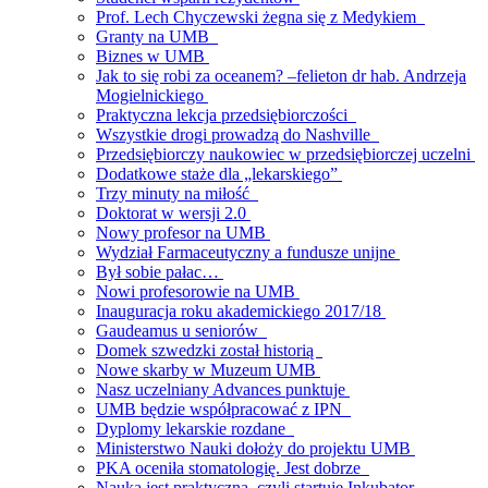
Prof. Lech Chyczewski żegna się z Medykiem
Granty na UMB
Biznes w UMB
Jak to się robi za oceanem? –felieton dr hab. Andrzeja
Mogielnickiego
Praktyczna lekcja przedsiębiorczości
Wszystkie drogi prowadzą do Nashville
Przedsiębiorczy naukowiec w przedsiębiorczej uczelni
Dodatkowe staże dla „lekarskiego”
Trzy minuty na miłość
Doktorat w wersji 2.0
Nowy profesor na UMB
Wydział Farmaceutyczny a fundusze unijne
Był sobie pałac…
Nowi profesorowie na UMB
Inauguracja roku akademickiego 2017/18
Gaudeamus u seniorów
Domek szwedzki został historią
Nowe skarby w Muzeum UMB
Nasz uczelniany Advances punktuje
UMB będzie współpracować z IPN
Dyplomy lekarskie rozdane
Ministerstwo Nauki dołoży do projektu UMB
PKA oceniła stomatologię. Jest dobrze
Nauka jest praktyczna, czyli startuje Inkubator