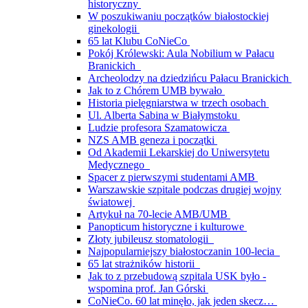
historyczny
W poszukiwaniu początków białostockiej
ginekologii
65 lat Klubu CoNieCo
Pokój Królewski: Aula Nobilium w Pałacu
Branickich
Archeolodzy na dziedzińcu Pałacu Branickich
Jak to z Chórem UMB bywało
Historia pielęgniarstwa w trzech osobach
Ul. Alberta Sabina w Białymstoku
Ludzie profesora Szamatowicza
NZS AMB geneza i początki
Od Akademii Lekarskiej do Uniwersytetu
Medycznego
Spacer z pierwszymi studentami AMB
Warszawskie szpitale podczas drugiej wojny
światowej
Artykuł na 70-lecie AMB/UMB
Panopticum historyczne i kulturowe
Złoty jubileusz stomatologii
Najpopularniejszy białostoczanin 100-lecia
65 lat strażników historii
Jak to z przebudową szpitala USK było -
wspomina prof. Jan Górski
CoNieCo. 60 lat minęło, jak jeden skecz…