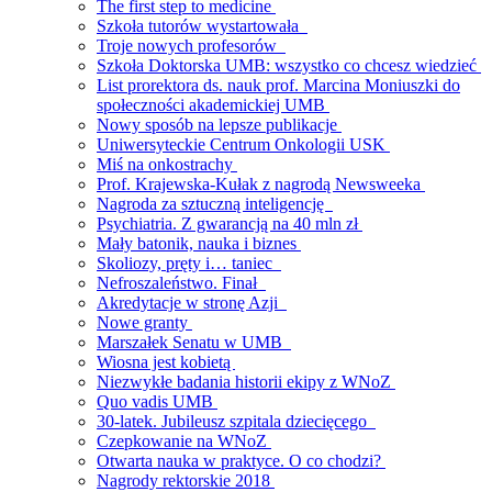
The first step to medicine
Szkoła tutorów wystartowała
Troje nowych profesorów
Szkoła Doktorska UMB: wszystko co chcesz wiedzieć
List prorektora ds. nauk prof. Marcina Moniuszki do
społeczności akademickiej UMB
Nowy sposób na lepsze publikacje
Uniwersyteckie Centrum Onkologii USK
Miś na onkostrachy
Prof. Krajewska-Kułak z nagrodą Newsweeka
Nagroda za sztuczną inteligencję
Psychiatria. Z gwarancją na 40 mln zł
Mały batonik, nauka i biznes
Skoliozy, pręty i… taniec
Nefroszaleństwo. Finał
Akredytacje w stronę Azji
Nowe granty
Marszałek Senatu w UMB
Wiosna jest kobietą
Niezwykłe badania historii ekipy z WNoZ
Quo vadis UMB
30-latek. Jubileusz szpitala dziecięcego
Czepkowanie na WNoZ
Otwarta nauka w praktyce. O co chodzi?
Nagrody rektorskie 2018