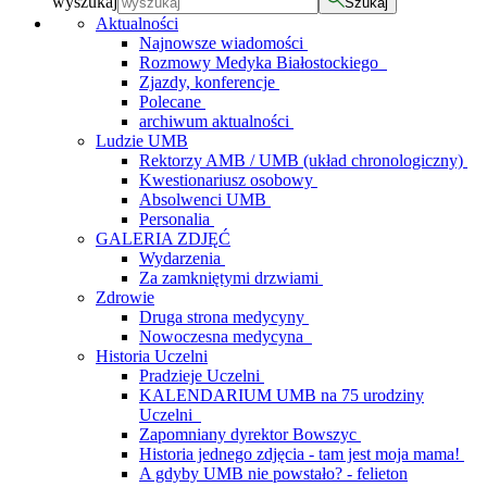
wyszukaj
Szukaj
Aktualności
Najnowsze wiadomości
Rozmowy Medyka Białostockiego
Zjazdy, konferencje
Polecane
archiwum aktualności
Ludzie UMB
Rektorzy AMB / UMB (układ chronologiczny)
Kwestionariusz osobowy
Absolwenci UMB
Personalia
GALERIA ZDJĘĆ
Wydarzenia
Za zamkniętymi drzwiami
Zdrowie
Druga strona medycyny
Nowoczesna medycyna
Historia Uczelni
Pradzieje Uczelni
KALENDARIUM UMB na 75 urodziny
Uczelni
Zapomniany dyrektor Bowszyc
Historia jednego zdjęcia - tam jest moja mama!
A gdyby UMB nie powstało? - felieton