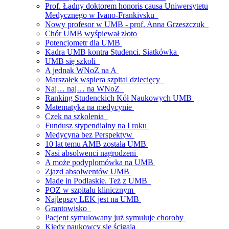
Prof. Ładny doktorem honoris causa Uniwersytetu
Medycznego w Ivano-Frankivsku
Nowy profesor w UMB - prof. Anna Grzeszczuk
Chór UMB wyśpiewał złoto
Potencjometr dla UMB
Kadra UMB kontra Studenci. Siatkówka
UMB się szkoli
A jednak WNoZ na A
Marszałek wspiera szpital dziecięcy
Naj… naj… na WNoZ
Ranking Studenckich Kół Naukowych UMB
Matematyka na medycynie
Czek na szkolenia
Fundusz stypendialny na I roku
Medycyna bez Perspektyw
10 lat temu AMB została UMB
Nasi absolwenci nagrodzeni
A może podyplomówka na UMB
Zjazd absolwentów UMB
Made in Podlaskie. Też z UMB
POZ w szpitalu klinicznym
Najlepszy LEK jest na UMB
Grantowisko
Pacjent symulowany już symuluje choroby
Kiedy naukowcy się ścigają