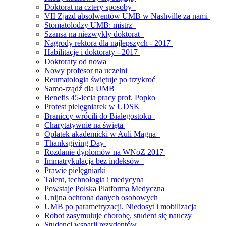
Doktorat na cztery sposoby
VII Zjazd absolwentów UMB w Nashville za nami
Stomatolodzy UMB: mistrz
Szansa na niezwykły doktorat
Nagrody rektora dla najlepszych - 2017
Habilitacje i doktoraty - 2017
Doktoraty od nowa
Nowy profesor na uczelni
Reumatologia świętuje po trzykroć
Samo-rządź dla UMB
Benefis 45-lecia pracy prof. Popko
Protest pielęgniarek w UDSK
Braniccy wrócili do Białegostoku
Charytatywnie na święta
Opłatek akademicki w Auli Magna
Thanksgiving Day
Rozdanie dyplomów na WNoZ 2017
Immatrykulacja bez indeksów
Prawie pielęgniarki
Talent, technologia i medycyna
Powstaje Polska Platforma Medyczna
Unijna ochrona danych osobowych
UMB po parametryzacji. Niedosyt i mobilizacja
Robot zasymuluje chorobę, student się nauczy
Studenci wsparli rezydentów