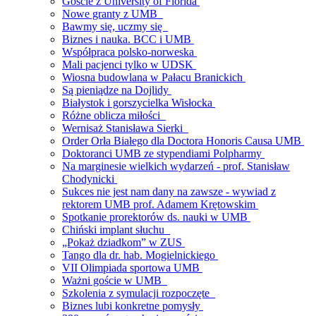
Goście z University of Florida
Nowe granty z UMB
Bawmy się, uczmy się
Biznes i nauka. BCC i UMB
Współpraca polsko-norweska
Mali pacjenci tylko w UDSK
Wiosna budowlana w Pałacu Branickich
Są pieniądze na Dojlidy
Białystok i gorszycielka Wisłocka
Różne oblicza miłości
Wernisaż Stanisława Sierki
Order Orła Białego dla Doctora Honoris Causa UMB
Doktoranci UMB ze stypendiami Polpharmy
Na marginesie wielkich wydarzeń - prof. Stanisław
Chodynicki
Sukces nie jest nam dany na zawsze - wywiad z
rektorem UMB prof. Adamem Krętowskim
Spotkanie prorektorów ds. nauki w UMB
Chiński implant słuchu
„Pokaż dziadkom” w ZUS
Tango dla dr. hab. Mogielnickiego
VII Olimpiada sportowa UMB
Ważni goście w UMB
Szkolenia z symulacji rozpoczęte
Biznes lubi konkretne pomysły