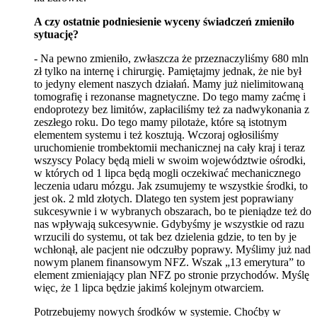
A czy ostatnie podniesienie wyceny świadczeń zmieniło
sytuację?
- Na pewno zmieniło, zwłaszcza że przeznaczyliśmy 680 mln
zł tylko na internę i chirurgię. Pamiętajmy jednak, że nie był
to jedyny element naszych działań. Mamy już nielimitowaną
tomografię i rezonanse magnetyczne. Do tego mamy zaćmę i
endoprotezy bez limitów, zapłaciliśmy też za nadwykonania z
zeszłego roku. Do tego mamy pilotaże, które są istotnym
elementem systemu i też kosztują. Wczoraj ogłosiliśmy
uruchomienie trombektomii mechanicznej na cały kraj i teraz
wszyscy Polacy będą mieli w swoim województwie ośrodki,
w których od 1 lipca będą mogli oczekiwać mechanicznego
leczenia udaru mózgu. Jak zsumujemy te wszystkie środki, to
jest ok. 2 mld złotych. Dlatego ten system jest poprawiany
sukcesywnie i w wybranych obszarach, bo te pieniądze też do
nas wpływają sukcesywnie. Gdybyśmy je wszystkie od razu
wrzucili do systemu, ot tak bez dzielenia gdzie, to ten by je
wchłonął, ale pacjent nie odczułby poprawy. Myślimy już nad
nowym planem finansowym NFZ. Wszak „13 emerytura” to
element zmieniający plan NFZ po stronie przychodów. Myślę
więc, że 1 lipca będzie jakimś kolejnym otwarciem.
Potrzebujemy nowych środków w systemie. Choćby w