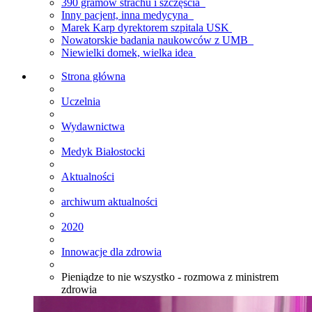
390 gramów strachu i szczęścia
Inny pacjent, inna medycyna
Marek Karp dyrektorem szpitala USK
Nowatorskie badania naukowców z UMB
Niewielki domek, wielka idea
Strona główna
Uczelnia
Wydawnictwa
Medyk Białostocki
Aktualności
archiwum aktualności
2020
Innowacje dla zdrowia
Pieniądze to nie wszystko - rozmowa z ministrem
zdrowia