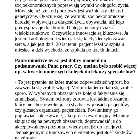
socjoekonomicznych poprawiają wyniki w długości życia.
Mówi się już, że kod pocztowy jest ważniejszy niż kod
genetyczny. Okazuje się, że warunki socjoekonomiczne
bardziej wpływają na długość życia obywatela, niż jego
predyspozycje do chorób. Dlatego musimy działać
wielokierunkowo. Oczywiście innowacje są kluczowe. Ja
jestem kardiologiem i wiem jak się kiedyś leczyło zawał
serca, a jak jest dziś. 20 lat temu pacjent leżał w szpitalu
miesiąc, a dziś wychodzi ze szpitala po trzech dniach.
Panie ministrze teraz jest dobry moment na
podsumowanie Pana pracy. Czy można było zrobić więcej
np. w kwestii mniejszych kolejek do lekarzy specjalistów?
- To jest pytanie, na które trudno odpowiedzieć wprost, bo
zawsze da się zrobić więcej. Moim zdaniem udało się zrobić
sporo. W wybranych obszarach te kolejki faktycznie się
zmniejszają. System ochrony zdrowia jest takim obszarem,
który nie chce rewolucji. To słychać w głosach pacjentów,
czy głosach organizacji pacjenckich. Powinniśmy go
poprawiać sukcesywnie, jako proces ewolucyjny. Musimy
skupiać się na pewnych obszarach, doprowadzić je do
akceptowalnego poziomu i wtedy przejść do kolejnych.
Jednak jednym z kluczowych elementów jest ilość środków
na zdrowie.