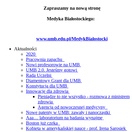
Zapraszamy na nową stronę
Medyka Białostockiego:
www.umb.edu.pl/MedykBialostocki
Aktualności
2020
Pracownia zapachu
Nowi profesorowie na UMB
UMB 2.0. Jesteśmy gotowi
Rada Uczelni
Diamentowy Grant dla UMB
Konstytucja dla UMB
Innowacje dla zdrowia
Pieniądze to nie wszystko - rozmowa z ministrem
zdrowia
Agencja od nowoczesnej medycyny
Nowe patenty w UMB: zawały i nanocząstki
Aaa… laboratorium na badania wynajmę
Boston już czeka
Kobieta w amerykańskiej nauce - prof. Irena Sarosiek