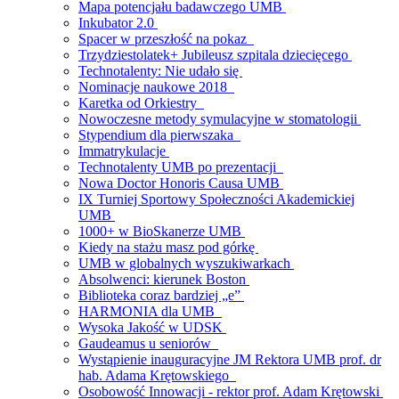
Mapa potencjału badawczego UMB
Inkubator 2.0
Spacer w przeszłość na pokaz
Trzydziestolatek+ Jubileusz szpitala dziecięcego
Technotalenty: Nie udało się
Nominacje naukowe 2018
Karetka od Orkiestry
Nowoczesne metody symulacyjne w stomatologii
Stypendium dla pierwszaka
Immatrykulacje
Technotalenty UMB po prezentacji
Nowa Doctor Honoris Causa UMB
IX Turniej Sportowy Społeczności Akademickiej
UMB
1000+ w BioSkanerze UMB
Kiedy na stażu masz pod górkę
UMB w globalnych wyszukiwarkach
Absolwenci: kierunek Boston
Biblioteka coraz bardziej „e”
HARMONIA dla UMB
Wysoka Jakość w UDSK
Gaudeamus u seniorów
Wystąpienie inauguracyjne JM Rektora UMB prof. dr
hab. Adama Krętowskiego
Osobowość Innowacji - rektor prof. Adam Krętowski