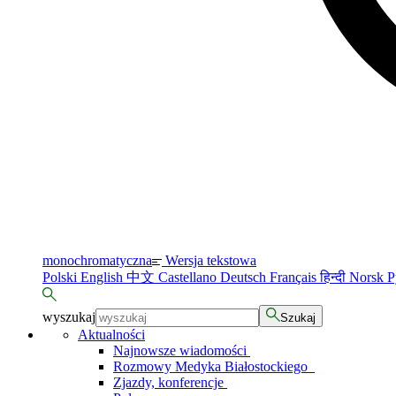
monochromatyczna
Wersja tekstowa
Polski
English
中文
Castellano
Deutsch
Français
हिन्दी
Norsk
Р
wyszukaj
Szukaj
Aktualności
Najnowsze wiadomości
Rozmowy Medyka Białostockiego
Zjazdy, konferencje