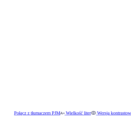
Połącz z tłumaczem PJM
Wielkość liter
Wersja kontrasto