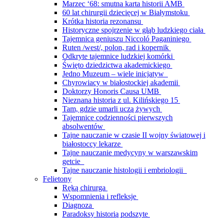
Marzec ‘68: smutna karta historii AMB
60 lat chirurgii dziecięcej w Białymstoku
Krótka historia rezonansu
Historyczne spojrzenie w głąb ludzkiego ciała
Tajemnica geniuszu Niccoló Paganiniego
Ruten /west/, polon, rad i kopernik
Odkryte tajemnice ludzkiej komórki
Święto dziedzictwa akademickiego
Jedno Muzeum – wiele inicjatyw
Chyrowiacy w białostockiej akademii
Doktorzy Honoris Causa UMB
Nieznana historia z ul. Kilińskiego 15
Tam, gdzie umarli uczą żywych
Tajemnice codzienności pierwszych
absolwentów
Tajne nauczanie w czasie II wojny światowej i
białostoccy lekarze
Tajne nauczanie medycyny w warszawskim
getcie
Tajne nauczanie histologii i embriologii
Felietony
Ręką chirurga
Wspomnienia i refleksje
Diagnoza
Paradoksy historią podszyte