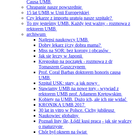
Causa UMB
Chrapanie nasze powszednie
15 lat UMB w Unii Europejskiej
Czy lekarze z importu uratują nasze szpitale?
To my jesteśmy UMB. Każdy jest ważny - rozmowa z
rektorem UMB
archiwum
Najlepsi naukowcy UMB
Dobry lekarz i/czy dobra mama?
Miss na SOR: bez korony i obcasów
Jak się leczy w Japonii
Kręgosłup na początek - rozmowa z dr
Tomaszem Guszczynem
Prof. Coral Barbas doktorem honoris causa
UMB
Szpital USK: stary, a jak nowy
Stawiamy UMB na nowe tory - wywiad z
rektorem UMB prof. Adamem Krętowskim
Kobiety na UMB. Dużo ich, ale ich nie widać
KRONIKA UMB 2017
30 lat in vitro w Polsce. Cichy jubileusz
Naukowiec globalny
Poznań listy śle, Łódź kusi pracą - jak się walczy
o maturzystę
Chór był oknem na świat