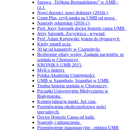
Sprawa „Trójkąta Bermudzkiego” w AMB -
cz.1
Nowi docenci, nowi doktorzy (2016r.)
Grant Plus, czyli nauka na UMB od nowa
Nagrody rektorskie (2016 r.)
Prof. Jerzy Sarosiek doctor honoris causa UMB
Jerzy Sarosiek. Zwycięzca - wywiad
Prof. Adam Krętowski: jestem do dyspozycji
Kiedy zmarli uczą
30 lat od katastrofy w Czarnobylu
Bezbronne ofiary wojny. Zagłada pacjentów ze
szpitala w Choroszczy
KRONIKA UMB 2015
Myśl o śmierci
Polska Akademia Umiejętności
UMB w Szanghaju, Szanghaj w UMB
Trudna historia szpitala w Choroszczy
Początki Uniwersytetu Medycznego w
Białymstoku
Komercjalizacja nauki. Już czas
Przemówienia okolicznościowe gości
specjalnych
Doctor Honoris Causa od kulis
Nagrody i odznaczenia
Przemówienie inauguracyjne - rektora UMB