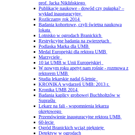
prof. Jacka Niklińskiego
Publikacje naukowe - dowód czy pułapka? –
wykład inauguracyjny
Rozliczamy rok 2014
Badania kohortowe, czyli świetna naukowa
lokata
Lotnisko w ogrodach Branickich
Restrykcyjne badania na zwierzętach
Podlaska Marka dla UMB
Medal Europejski dla rektora UMB
Marzyciele
10 lat UMB w Unii Europejskiej
W nowym roku apetyt nam rośnie - rozmowa z
rektorem UMB
Studia lekarskie nadal 6-letnie
KRONIKA wydarzeń UMB: 2013 r.
Kronika UMB 2014
Badania kaplicy grobowej Buchholtzów w
Supraślu
Lekarz na fali - wspomnienia lekarza
okrętowego
Przemówienie inauguracyjne rektora UMB
60-lecie
Ogród Branickich wciąż pięknieje
Detektyw w ogrodach