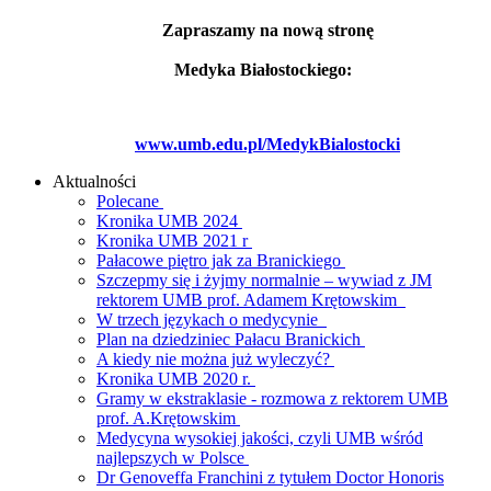
Zapraszamy na nową stronę
Medyka Białostockiego:
www.umb.edu.pl/MedykBialostocki
Aktualności
Polecane
Kronika UMB 2024
Kronika UMB 2021 r
Pałacowe piętro jak za Branickiego
Szczepmy się i żyjmy normalnie – wywiad z JM
rektorem UMB prof. Adamem Krętowskim
W trzech językach o medycynie
Plan na dziedziniec Pałacu Branickich
A kiedy nie można już wyleczyć?
Kronika UMB 2020 r.
Gramy w ekstraklasie - rozmowa z rektorem UMB
prof. A.Krętowskim
Medycyna wysokiej jakości, czyli UMB wśród
najlepszych w Polsce
Dr Genoveffa Franchini z tytułem Doctor Honoris