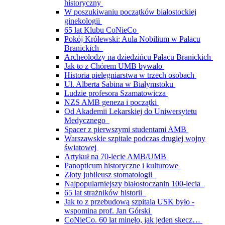
historyczny
W poszukiwaniu początków białostockiej
ginekologii
65 lat Klubu CoNieCo
Pokój Królewski: Aula Nobilium w Pałacu
Branickich
Archeolodzy na dziedzińcu Pałacu Branickich
Jak to z Chórem UMB bywało
Historia pielęgniarstwa w trzech osobach
Ul. Alberta Sabina w Białymstoku
Ludzie profesora Szamatowicza
NZS AMB geneza i początki
Od Akademii Lekarskiej do Uniwersytetu
Medycznego
Spacer z pierwszymi studentami AMB
Warszawskie szpitale podczas drugiej wojny
światowej
Artykuł na 70-lecie AMB/UMB
Panopticum historyczne i kulturowe
Złoty jubileusz stomatologii
Najpopularniejszy białostoczanin 100-lecia
65 lat strażników historii
Jak to z przebudową szpitala USK było -
wspomina prof. Jan Górski
CoNieCo. 60 lat minęło, jak jeden skecz…