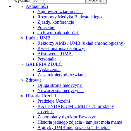
wyszukaj
Szukaj
Aktualności
Najnowsze wiadomości
Rozmowy Medyka Białostockiego
Zjazdy, konferencje
Polecane
archiwum aktualności
Ludzie UMB
Rektorzy AMB / UMB (układ chronologiczny)
Kwestionariusz osobowy
Absolwenci UMB
Personalia
GALERIA ZDJĘĆ
Wydarzenia
Za zamkniętymi drzwiami
Zdrowie
Druga strona medycyny
Nowoczesna medycyna
Historia Uczelni
Pradzieje Uczelni
KALENDARIUM UMB na 75 urodziny
Uczelni
Zapomniany dyrektor Bowszyc
Historia jednego zdjęcia - tam jest moja mama!
A gdyby UMB nie powstało? - felieton