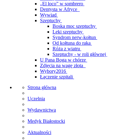
„El loco” w sombrero
Dentysta w Afryce
Wywiad
Szeptuchy
Boska moc szeptuchy
Leki szeptuchy
Syndrom nerw-kołtun
Od kołtuna do raka
Róża z wiatru
Szeptuchy - w roli głównej
U Pana Boga w chórze
Zdjęcia na wagę złota
Wybory2016
Łączenie szpitali
Strona główna
Uczelnia
Wydawnictwa
Medyk Białostocki
Aktualności