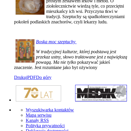
prostym zestawem leków i metod. O
ziołolecznictwie wiedzą tyle, co przeciętni
mieszkańcy ich wsi. Przyczyna tkwi w
tradycji. Szeptuchy są spadkobierczyniami
pokoleń podlaskich znachorów, czyli lekarzy ludu
.
Boska moc szeptuchy
W tradycyjnej kulturze, której podstawą jest
przekaz ustny, słowo traktowane jest z największą
powagą. Ma nie tylko
pokazywać jakieś
znaczenie. Jest rozumiane jako byt ożywiony
Drukuj
PDF
Do góry
Wyszukiwarka kontaktów
Mapa serwisu
Kanały RSS
Polityka prywatności
Deklaracja dostępności