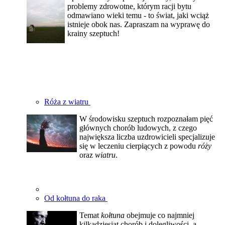
problemy zdrowotne, którym racji bytu
odmawiano wieki temu - to świat, jaki wciąż
istnieje obok nas. Zapraszam na wyprawę do
krainy szeptuch!
Róża z wiatru
W środowisku szeptuch rozpoznałam pięć
głównych chorób ludowych, z czego
największa liczba uzdrowicieli specjalizuje
się w leczeniu cierpiących z powodu
róży
oraz
wiatru
.
Od kołtuna do raka
Temat
kołtuna
obejmuje co najmniej
kilkadziesiąt chorób i dolegliwości, a