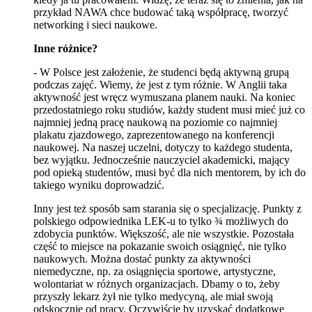
przykład NAWA chce budować taką współpracę, tworzyć
networking i sieci naukowe.
Inne różnice?
- W Polsce jest założenie, że studenci będą aktywną grupą
podczas zajęć. Wiemy, że jest z tym różnie. W Anglii taka
aktywność jest wręcz wymuszana planem nauki. Na koniec
przedostatniego roku studiów, każdy student musi mieć już co
najmniej jedną pracę naukową na poziomie co najmniej
plakatu zjazdowego, zaprezentowanego na konferencji
naukowej. Na naszej uczelni, dotyczy to każdego studenta,
bez wyjątku. Jednocześnie nauczyciel akademicki, mający
pod opieką studentów, musi być dla nich mentorem, by ich do
takiego wyniku doprowadzić.
Inny jest też sposób sam starania się o specjalizację. Punkty z
polskiego odpowiednika LEK-u to tylko ¾ możliwych do
zdobycia punktów. Większość, ale nie wszystkie. Pozostała
część to miejsce na pokazanie swoich osiągnięć, nie tylko
naukowych. Można dostać punkty za aktywności
niemedyczne, np. za osiągnięcia sportowe, artystyczne,
wolontariat w różnych organizacjach. Dbamy o to, żeby
przyszły lekarz żył nie tylko medycyną, ale miał swoją
odskocznię od pracy. Oczywiście by uzyskać dodatkowe