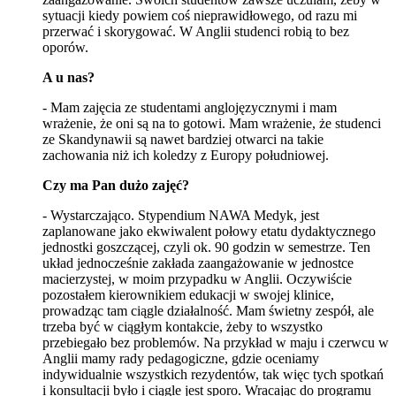
sytuacji kiedy powiem coś nieprawidłowego, od razu mi
przerwać i skorygować. W Anglii studenci robią to bez
oporów.
A u nas?
- Mam zajęcia ze studentami anglojęzycznymi i mam
wrażenie, że oni są na to gotowi. Mam wrażenie, że studenci
ze Skandynawii są nawet bardziej otwarci na takie
zachowania niż ich koledzy z Europy południowej.
Czy ma Pan dużo zajęć?
- Wystarczająco. Stypendium NAWA Medyk, jest
zaplanowane jako ekwiwalent połowy etatu dydaktycznego
jednostki goszczącej, czyli ok. 90 godzin w semestrze. Ten
układ jednocześnie zakłada zaangażowanie w jednostce
macierzystej, w moim przypadku w Anglii. Oczywiście
pozostałem kierownikiem edukacji w swojej klinice,
prowadząc tam ciągle działalność. Mam świetny zespół, ale
trzeba być w ciągłym kontakcie, żeby to wszystko
przebiegało bez problemów. Na przykład w maju i czerwcu w
Anglii mamy rady pedagogiczne, gdzie oceniamy
indywidualnie wszystkich rezydentów, tak więc tych spotkań
i konsultacji było i ciągle jest sporo. Wracając do programu