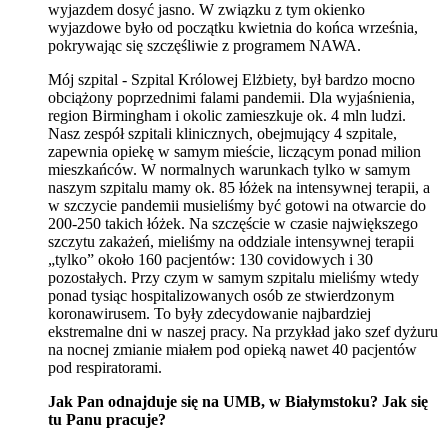
wyjazdem dosyć jasno. W związku z tym okienko
wyjazdowe było od początku kwietnia do końca września,
pokrywając się szczęśliwie z programem NAWA.
Mój szpital - Szpital Królowej Elżbiety, był bardzo mocno
obciążony poprzednimi falami pandemii. Dla wyjaśnienia,
region
Birmingham
i okolic zamieszkuje ok. 4 mln ludzi.
Nasz zespół szpitali klinicznych, obejmujący 4 szpitale,
zapewnia opiekę w samym mieście, liczącym ponad milion
mieszkańców. W normalnych warunkach tylko w samym
naszym szpitalu mamy ok. 85 łóżek na intensywnej terapii, a
w szczycie pandemii musieliśmy być gotowi na otwarcie do
200-250 takich łóżek. Na szczęście w czasie największego
szczytu zakażeń, mieliśmy na oddziale intensywnej terapii
„tylko” około 160 pacjentów: 130 covidowych i 30
pozostałych. Przy czym w samym szpitalu mieliśmy wtedy
ponad tysiąc hospitalizowanych osób ze stwierdzonym
koronawirusem. To były zdecydowanie najbardziej
ekstremalne dni w naszej pracy. Na przykład jako szef dyżuru
na nocnej zmianie miałem pod opieką nawet 40 pacjentów
pod respiratorami.
Jak Pan odnajduje się na UMB, w Białymstoku? Jak się
tu Panu pracuje?