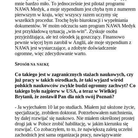
mnie bardzo miło. To jednocześnie jest pilotaż programu
NAWA Medyk, a moje stypendium jest chyba tym z numerem
pierwszym w kraju, więc wszyscy razem uczymy się
wszelkich procedur. Trochę było biurokracji i wypełniania
dokumentów. W moim odczuciu sam program NAWA Medyk
jest przykładową sytuacją „win-win”. Zyskuje osoba
przyjeżdżająca, ale też ośrodek ją goszczący. Finansowo
pewnie więcej bym zarobił w Anglii, ale moje stypendium z
NAWA jest wystarczające, a zdobyte doświadczenie
ogromne, więc zdecydowanie warto.
Sposób na naukę
Co takiego jest w zagranicznych stażach naukowych, czy
już pracy w takich ośrodkach, że taki wyjazd wśród
polskich naukowców zwykle budzi ogromny zachwyt? Co
takiego było najpierw w USA, a teraz w Wielkiej
Brytanii, że zostawił Pan dla nich swój Poznań?
- Ja wyjechałem 10 lat po studiach. Miałem już ułożone życie,
specjalizację, zrobiłem doktorat. Potrzebowałem natchnienia,
by dalej rozwijać się naukowo. Nie miałem określonej prostej
drogi jak w Polsce zrobić habilitację, w jakim kierunku się
rozwijać. Co zobaczyłem, to to, że największą zaletą uczelni
zachodnich jest sama organizacja pracy, nawiązywanie