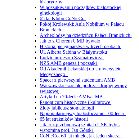
historyczny
W poszukiwaniu początków białostockiej
ginekologii
65 lat Klubu CoNieCo
Pokój Królewski: Aula Nobilium w Pałacu
Branickich
Archeolodzy na dziedzińcu Pałacu Branickich
Jak to z Chórem UMB bywało
Historia pielęgniarstwa w trzech osobach
Ul. Alberta Sabina w Białymstoku
Ludzie profesora Szamatowicza
NZS AMB geneza i początki
Od Akademii Lekarskiej do Uniwersytetu
Medycznego
Spacer z pierwszymi studentami AMB
Warszawskie szpitale podczas drugiej wojny
światowej
Artykuł na 70-lecie AMB/UMB
Panopticum historyczne i kulturowe
Złoty jubileusz stomatologii
Najpopularniejszy białostoczanin 100-lecia
65 lat strażników historii
Jak to z przebudową szpitala USK było -
wspomina prof. Jan Górski
CoNieCo. 60 lat minęło, jak jeden skecz…