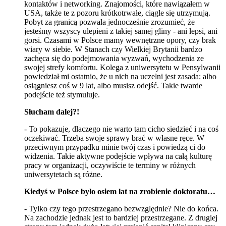
kontaktów i networking. Znajomości, które nawiązałem w
USA, także te z pozoru krótkotrwałe, ciągle się utrzymują.
Pobyt za granicą pozwala jednocześnie zrozumieć, że
jesteśmy wszyscy ulepieni z takiej samej gliny - ani lepsi, ani
gorsi. Czasami w Polsce mamy wewnętrzne opory, czy brak
wiary w siebie. W Stanach czy Wielkiej Brytanii bardzo
zachęca się do podejmowania wyzwań, wychodzenia ze
swojej strefy komfortu. Kolega z uniwersytetu w Pensylwanii
powiedział mi ostatnio, że u nich na uczelni jest zasada: albo
osiągniesz coś w 9 lat, albo musisz odejść. Takie twarde
podejście też stymuluje.
Słucham dalej?!
- To pokazuje, dlaczego nie warto tam cicho siedzieć i na coś
oczekiwać. Trzeba swoje sprawy brać w własne ręce. W
przeciwnym przypadku minie twój czas i powiedzą ci do
widzenia. Takie aktywne podejście wpływa na całą kulturę
pracy w organizacji, oczywiście te terminy w różnych
uniwersytetach są różne.
Kiedyś w Polsce było osiem lat na zrobienie doktoratu…
- Tylko czy tego przestrzegano bezwzględnie? Nie do końca.
Na zachodzie jednak jest to bardziej przestrzegane. Z drugiej