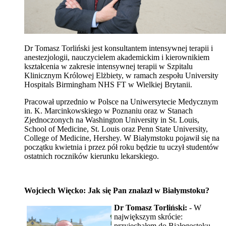
Dr Tomasz Torliński jest konsultantem intensywnej terapii i
anestezjologii, nauczycielem akademickim i kierownikiem
kształcenia w zakresie intensywnej terapii w Szpitalu
Klinicznym Królowej Elżbiety, w ramach zespołu University
Hospitals Birmingham NHS FT w Wielkiej Brytanii.
Pracował uprzednio w Polsce na Uniwersytecie Medycznym
in.
K. Marcinkowskiego w Poznaniu oraz w Stanach
Zjednoczonych na Washington University in St. Louis,
School of Medicine, St. Louis oraz Penn State University,
College of Medicine, Hershey.
W Białymstoku pojawił się na
początku kwietnia i przez pół roku będzie tu uczył studentów
ostatnich roczników kierunku lekarskiego.
Wojciech Więcko: Jak się Pan znalazł w Białymstoku?
Dr Tomasz Torliński:
- W
największym skrócie:
przyjechałem do Białegostoku,