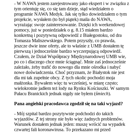
- W NAWA jestem zarejestrowany jako ekspert i w związku z
tym orientuję się, co się tam dzieje, stąd wiedziałem o
programie NAWA Medyk. Jak się tylko dowiedziałem o tym
projekcie, wysłałem (to był piątek) maila do NAWA,
wyrażając swoje zainteresowanie. Dzięki ich weekendowej
pomocy, już w poniedziałek o g. 8.15 miałem bardzo
konkretną i pozytywną odpowiedź z Białegostoku, od dra
Tomasza Maliszewskiego. Potem przyszły, co prawda,
jeszcze dwie inne oferty, ale to właśnie z UMB dostałem tę
pierwszą i jednocześnie bardzo wyczerpującą odpowiedź.
Czułem, że Dział Współpracy Międzynarodowej UMB wie,
po co i dlaczego chce mnie ściągnąć. Mnie zaś jednocześnie
zależało, żeby trafić do nowego dla mnie ośrodka i nabyć
nowe doświadczenia. Choć przyznam, że Białystok nie jest
dla mi tak zupełnie obcy. Z tych okolic pochodzi moja
małżonka. Bywałem więc tu wcześniej, w miarę często;
wielokrotnie jadłem też lody na Rynku Kościuszki. W samym
Pałacu Branickich jednak nigdy nie byłem (
śmiech
).
Pana angielski pracodawca zgodził się na taki wyjazd?
- Mój szpital bardzo pozytywnie podchodzi do takich
wyjazdów. Z tej strony nie było więc żadnych problemów.
Warunek dostałem jednak jeden: muszę wrócić na wypadek
czwartej fali koronawirusa. To przekazano mi przed