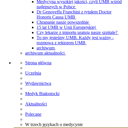
Medycyna wysokiej jakości, czyli UMB wśród
najlepszych w Polsce
Dr Genoveffa Franchini z tytułem Doctor
Honoris Causa UMB
Chrapanie nasze powszednie
15 lat UMB w Unii Europejskiej
Czy lekarze z importu uratują nasze szpitale?
To my jesteśmy UMB. Każdy jest ważny -
rozmowa z rektorem UMB
archiwum
archiwum aktualności
Strona główna
Uczelnia
Wydawnictwa
Medyk Białostocki
Aktualności
Polecane
W trzech językach o medycynie