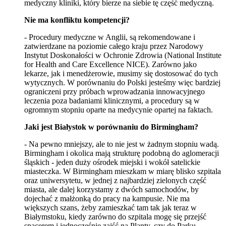
medyczny kliniki, który bierze na siebie tę część medyczną.
Nie ma konfliktu kompetencji?
- Procedury medyczne w Anglii, są rekomendowane i
zatwierdzane na poziomie całego kraju przez Narodowy
Instytut Doskonałości w Ochronie Zdrowia (National Institute
for Health and Care Excellence NICE). Zarówno jako
lekarze, jak i menedżerowie, musimy się dostosować do tych
wytycznych. W porównaniu do Polski jesteśmy więc bardziej
ograniczeni przy próbach wprowadzania innowacyjnego
leczenia poza badaniami klinicznymi, a procedury są w
ogromnym stopniu oparte na medycynie opartej na faktach.
Jaki jest Białystok w porównaniu do Birmingham?
- Na pewno mniejszy, ale to nie jest w żadnym stopniu wadą.
Birmingham i okolica mają strukturę podobną do aglomeracji
śląskich - jeden duży ośrodek miejski i wokół satelickie
miasteczka. W Birmingham mieszkam w miarę blisko szpitala
oraz uniwersytetu, w jednej z najbardziej zielonych część
miasta, ale dalej korzystamy z dwóch samochodów, by
dojechać z małżonką do pracy na kampusie. Nie ma
większych szans, żeby zamieszkać tam tak jak teraz w
Białymstoku, kiedy zarówno do szpitala mogę się przejść
spacerem i jednocześnie zajść na Planty, czy do Parku