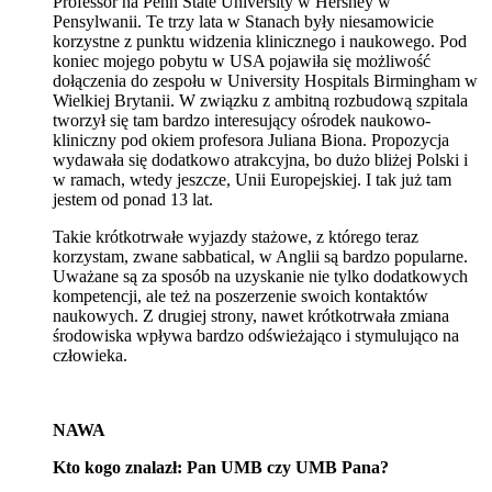
Professor na
Penn State University
w Hershey w
Pensylwanii. Te trzy lata w Stanach były niesamowicie
korzystne z punktu widzenia klinicznego i naukowego. Pod
koniec mojego pobytu w USA pojawiła się możliwość
dołączenia do zespołu w
University Hospitals Birmingham w
Wielkiej Brytanii. W związku z ambitną rozbudową szpitala
tworzył się tam bardzo interesujący ośrodek naukowo-
kliniczny pod okiem profesora Juliana Biona. Propozycja
wydawała się dodatkowo atrakcyjna, bo dużo bliżej Polski i
w ramach, wtedy jeszcze, Unii Europejskiej.
I tak już tam
jestem od ponad 13 lat.
Takie krótkotrwałe wyjazdy stażowe, z którego teraz
korzystam, zwane sabbatical, w Anglii są bardzo popularne.
Uważane są za sposób na uzyskanie nie tylko dodatkowych
kompetencji, ale też na poszerzenie swoich kontaktów
naukowych. Z drugiej strony, nawet krótkotrwała zmiana
środowiska wpływa bardzo odświeżająco i stymulująco na
człowieka.
NAWA
Kto kogo znalazł: Pan UMB czy UMB Pana?