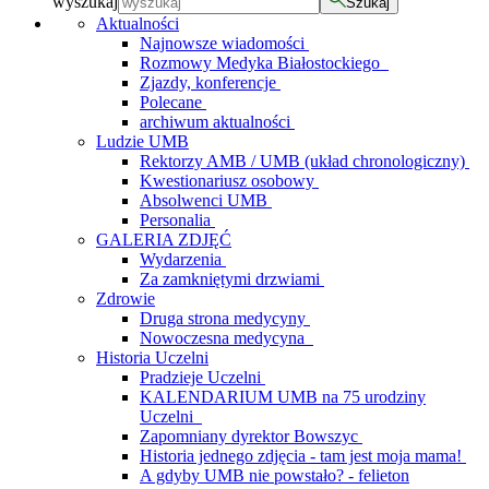
wyszukaj
Szukaj
Aktualności
Najnowsze wiadomości
Rozmowy Medyka Białostockiego
Zjazdy, konferencje
Polecane
archiwum aktualności
Ludzie UMB
Rektorzy AMB / UMB (układ chronologiczny)
Kwestionariusz osobowy
Absolwenci UMB
Personalia
GALERIA ZDJĘĆ
Wydarzenia
Za zamkniętymi drzwiami
Zdrowie
Druga strona medycyny
Nowoczesna medycyna
Historia Uczelni
Pradzieje Uczelni
KALENDARIUM UMB na 75 urodziny
Uczelni
Zapomniany dyrektor Bowszyc
Historia jednego zdjęcia - tam jest moja mama!
A gdyby UMB nie powstało? - felieton