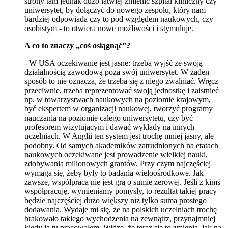
strony tam jednak dużo łatwiej zmienić szpital kliniczny czy
uniwersytet, by dołączyć do nowego zespołu, który nam
bardziej odpowiada czy to pod względem naukowych, czy
osobistym - to otwiera nowe możliwości i stymuluje.
A co to znaczy „coś osiągnąć”?
- W USA oczekiwanie jest jasne: trzeba wyjść ze swoją
działalnością zawodową poza swój uniwersytet. W żaden
sposób to nie oznacza, że trzeba się z niego zwalniać. Wręcz
przeciwnie, trzeba reprezentować swoją jednostkę i zaistnieć
np. w towarzystwach naukowych na poziomie krajowym,
być ekspertem w organizacji naukowej, tworzyć programy
nauczania na poziomie całego uniwersytetu, czy być
profesorem wizytującym i dawać wykłady na innych
uczelniach. W Anglii ten system jest trochę mniej jasny, ale
podobny. Od samych akademików zatrudnionych na etatach
naukowych oczekiwane jest prowadzenie wielkiej nauki,
zdobywania milionowych grantów. Przy czym najczęściej
wymaga się, żeby były to badania wieloośrodkowe. Jak
zawsze, współpraca nie jest grą o sumie zerowej. Jeśli z kimś
współpracuję, wymieniamy pomysły, to rezultat takiej pracy
będzie najczęściej dużo większy niż tylko suma prostego
dodawania. Wydaje mi się, że na polskich uczelniach trochę
brakowało takiego wychodzenia na zewnątrz, przynajmniej
kiedy ja tu pracowałem. Widzę, że teraz się to zmienia, jak na