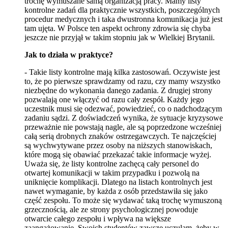
trochę wymuszane samą organizacją pracy. Mamy listy
kontrolne zadań dla praktycznie wszystkich, poszczególnych
procedur medycznych i taka dwustronna komunikacja już jest
tam ujęta. W Polsce ten aspekt ochrony zdrowia się chyba
jeszcze nie przyjął w takim stopniu jak w Wielkiej Brytanii.
Jak to działa w praktyce?
- Takie listy kontrolne mają kilka zastosowań. Oczywiste jest
to, że po pierwsze sprawdzamy od razu, czy mamy wszystko
niezbędne do wykonania danego zadania. Z drugiej strony
pozwalają one włączyć od razu cały zespół. Każdy jego
uczestnik musi się odezwać, powiedzieć, co o nadchodzącym
zadaniu sądzi. Z doświadczeń wynika, że sytuacje kryzysowe
przeważnie nie powstają nagle, ale są poprzedzone wcześniej
całą serią drobnych znaków ostrzegawczych. Te najczęściej
są wychwytywane przez osoby na niższych stanowiskach,
które mogą się obawiać przekazać takie informacje wyżej.
Uważa się, że listy kontrolne zachęcą cały personel do
otwartej komunikacji w takim przypadku i pozwolą na
uniknięcie komplikacji. Dlatego na listach kontrolnych jest
nawet wymaganie, by każda z osób przedstawiła się jako
część zespołu. To może się wydawać taką trochę wymuszoną
grzecznością, ale ze strony psychologicznej powoduje
otwarcie całego zespołu i wpływa na większe
zaangażowanie. Swoich studentów zawsze uczulam, żeby w