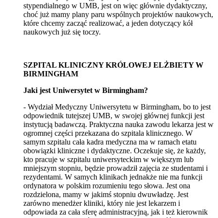
stypendialnego w UMB, jest on więc głównie dydaktyczny,
choć już mamy plany paru wspólnych projektów naukowych,
które chcemy zacząć realizować, a jeden dotyczący kół
naukowych już się toczy.
SZPITAL KLINICZNY KRÓLOWEJ ELŻBIETY W
BIRMINGHAM
Jaki jest Uniwersytet w
Birmingham?
- Wydział Medyczny Uniwersytetu w Birmingham, bo to jest
odpowiednik tutejszej UMB, w swojej głównej funkcji jest
instytucją badawczą. Praktyczna nauka zawodu lekarza jest w
ogromnej części przekazana do szpitala klinicznego. W
samym szpitalu cała kadra medyczna ma w ramach etatu
obowiązki kliniczne i dydaktyczne. Oczekuje się, że każdy,
kto pracuje w szpitalu uniwersyteckim w większym lub
mniejszym stopniu, będzie prowadził zajęcia ze studentami i
rezydentami. W samych klinikach jednakże nie ma funkcji
ordynatora w polskim rozumieniu tego słowa. Jest ona
rozdzielona, mamy w jakimś stopniu dwuwładzę. Jest
zarówno menedżer kliniki, który nie jest lekarzem i
odpowiada za cała sferę administracyjną, jak i też kierownik