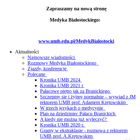
Zapraszamy na nową stronę
Medyka Białostockiego:
www.umb.edu.pl/MedykBialostocki
Aktualności
Najnowsze wiadomości
Rozmowy Medyka Białostockiego
Zjazdy, konferencje
Polecane
Kronika UMB 2024
Kronika UMB 2021 r
Pałacowe piętro jak za Branickiego
Szczepmy się i żyjmy normalnie – wywiad z JM
rektorem UMB prof. Adamem Krętowskim
W trzech językach o medycynie
Plan na dziedziniec Pałacu Branickich
A kiedy nie można już wyleczyć?
Kronika UMB 2020 r.
Gramy w ekstraklasie - rozmowa z rektorem
UMB prof. A.Krętowskim