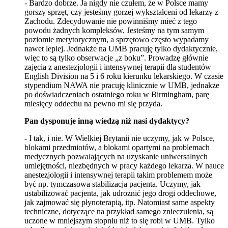
- Bardzo dobrze. Ja nigdy nie czułem, że w Polsce mamy
gorszy sprzęt, czy jesteśmy gorzej wykształceni od lekarzy z
Zachodu. Zdecydowanie nie powinniśmy mieć z tego
powodu żadnych kompleksów. Jesteśmy na tym samym
poziomie merytorycznym, a sprzętowo często wypadamy
nawet lepiej. Jednakże na UMB pracuję tylko dydaktycznie,
więc to są tylko obserwacje „z boku”. Prowadzę głównie
zajęcia z anestezjologii i intensywnej terapii dla studentów
English Division na 5 i 6 roku kierunku lekarskiego. W czasie
stypendium NAWA nie pracuję klinicznie w UMB, jednakże
po doświadczeniach ostatniego roku w Birmingham, parę
miesięcy oddechu na pewno mi się przyda.
Pan dysponuje inną wiedzą niż nasi dydaktycy?
- I tak, i nie. W Wielkiej Brytanii nie uczymy, jak w Polsce,
blokami przedmiotów, a blokami opartymi na problemach
medycznych pozwalających na uzyskanie uniwersalnych
umiejętności, niezbędnych w pracy każdego lekarza. W nauce
anestezjologii i intensywnej terapii takim problemem może
być np. tymczasowa stabilizacja pacjenta. Uczymy, jak
ustabilizować pacjenta, jak udrożnić jego drogi oddechowe,
jak zajmować się płynoterapią, itp. Natomiast same aspekty
techniczne, dotyczące na przykład samego znieczulenia, są
uczone w mniejszym stopniu niż to się robi w UMB. Tylko