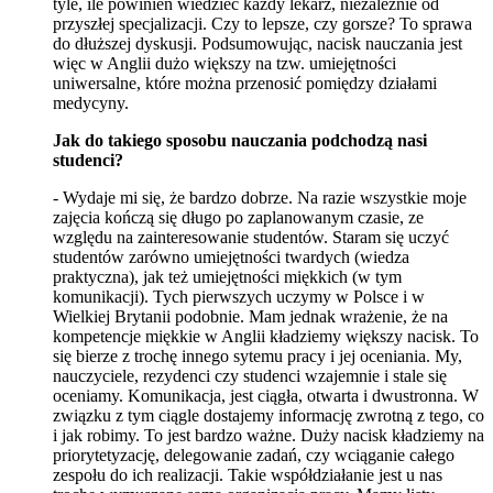
tyle, ile powinien wiedzieć każdy lekarz, niezależnie od
przyszłej specjalizacji. Czy to lepsze, czy gorsze? To sprawa
do dłuższej dyskusji. Podsumowując, nacisk nauczania jest
więc w Anglii dużo większy na tzw. umiejętności
uniwersalne, które można przenosić pomiędzy działami
medycyny.
Jak do takiego sposobu nauczania podchodzą nasi
studenci?
- Wydaje mi się, że bardzo dobrze. Na razie wszystkie moje
zajęcia kończą się długo po zaplanowanym czasie, ze
względu na zainteresowanie studentów. Staram się uczyć
studentów zarówno umiejętności twardych (wiedza
praktyczna), jak też umiejętności miękkich (w tym
komunikacji). Tych pierwszych uczymy w Polsce i w
Wielkiej Brytanii podobnie. Mam jednak wrażenie, że na
kompetencje miękkie w Anglii kładziemy większy nacisk. To
się bierze z trochę innego sytemu pracy i jej oceniania. My,
nauczyciele, rezydenci czy studenci wzajemnie i stale się
oceniamy. Komunikacja, jest ciągła, otwarta i dwustronna. W
związku z tym ciągle dostajemy informację zwrotną z tego, co
i jak robimy. To jest bardzo ważne. Duży nacisk kładziemy na
priorytetyzację, delegowanie zadań, czy wciąganie całego
zespołu do ich realizacji. Takie współdziałanie jest u nas