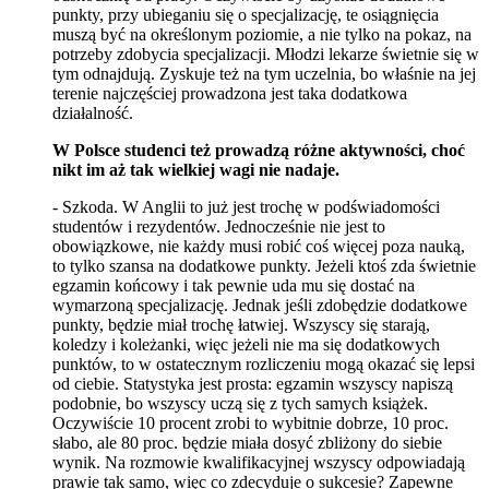
punkty, przy ubieganiu się o specjalizację, te osiągnięcia
muszą być na określonym poziomie, a nie tylko na pokaz, na
potrzeby zdobycia specjalizacji. Młodzi lekarze świetnie się w
tym odnajdują. Zyskuje też na tym uczelnia, bo właśnie na jej
terenie najczęściej prowadzona jest taka dodatkowa
działalność.
W Polsce studenci też prowadzą różne aktywności, choć
nikt im aż tak wielkiej wagi nie nadaje.
- Szkoda. W Anglii to już jest trochę w podświadomości
studentów i rezydentów. Jednocześnie nie jest to
obowiązkowe, nie każdy musi robić coś więcej poza nauką,
to tylko szansa na dodatkowe punkty. Jeżeli ktoś zda świetnie
egzamin końcowy i tak pewnie uda mu się dostać na
wymarzoną specjalizację. Jednak jeśli zdobędzie dodatkowe
punkty, będzie miał trochę łatwiej. Wszyscy się starają,
koledzy i koleżanki, więc jeżeli nie ma się dodatkowych
punktów, to w ostatecznym rozliczeniu mogą okazać się lepsi
od ciebie. Statystyka jest prosta: egzamin wszyscy napiszą
podobnie, bo wszyscy uczą się z tych samych książek.
Oczywiście 10 procent zrobi to wybitnie dobrze, 10 proc.
słabo, ale 80 proc. będzie miała dosyć zbliżony do siebie
wynik. Na rozmowie kwalifikacyjnej wszyscy odpowiadają
prawie tak samo, więc co zdecyduje o sukcesie? Zapewne