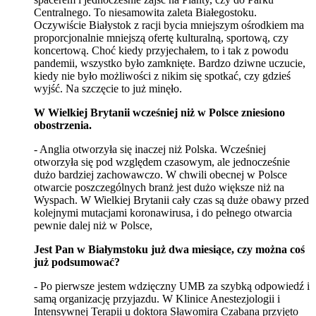
Centralnego. To niesamowita zaleta Białegostoku.
Oczywiście Białystok z racji bycia mniejszym ośrodkiem ma
proporcjonalnie mniejszą ofertę kulturalną, sportową, czy
koncertową. Choć kiedy przyjechałem, to i tak z powodu
pandemii, wszystko było zamknięte. Bardzo dziwne uczucie,
kiedy nie było możliwości z nikim się spotkać, czy gdzieś
wyjść. Na szczęcie to już minęło.
W Wielkiej Brytanii wcześniej niż w Polsce zniesiono
obostrzenia.
- Anglia otworzyła się inaczej niż Polska. Wcześniej
otworzyła się pod względem czasowym, ale jednocześnie
dużo bardziej zachowawczo. W chwili obecnej w Polsce
otwarcie poszczególnych branż jest dużo większe niż na
Wyspach. W Wielkiej Brytanii cały czas są duże obawy przed
kolejnymi mutacjami koronawirusa, i do pełnego otwarcia
pewnie dalej niż w Polsce,
Jest Pan w Białymstoku już dwa miesiące, czy można coś
już podsumować?
- Po pierwsze jestem wdzięczny UMB za szybką odpowiedź i
samą organizację przyjazdu. W Klinice Anestezjologii i
Intensywnej Terapii u doktora Sławomira Czabana przyjęto