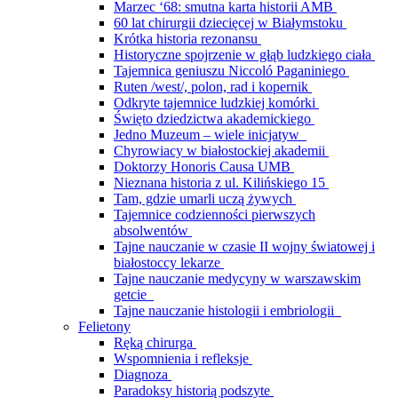
Marzec ‘68: smutna karta historii AMB
60 lat chirurgii dziecięcej w Białymstoku
Krótka historia rezonansu
Historyczne spojrzenie w głąb ludzkiego ciała
Tajemnica geniuszu Niccoló Paganiniego
Ruten /west/, polon, rad i kopernik
Odkryte tajemnice ludzkiej komórki
Święto dziedzictwa akademickiego
Jedno Muzeum – wiele inicjatyw
Chyrowiacy w białostockiej akademii
Doktorzy Honoris Causa UMB
Nieznana historia z ul. Kilińskiego 15
Tam, gdzie umarli uczą żywych
Tajemnice codzienności pierwszych
absolwentów
Tajne nauczanie w czasie II wojny światowej i
białostoccy lekarze
Tajne nauczanie medycyny w warszawskim
getcie
Tajne nauczanie histologii i embriologii
Felietony
Ręką chirurga
Wspomnienia i refleksje
Diagnoza
Paradoksy historią podszyte