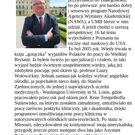
bo po pierwsze: jest bardzo dobry
i sensowny program Narodowej
Agencji Wymiany Akademickiej
(NAWA), a UMB bierze w nim
udział. A jeżeli chodzi o szerszą
perspektywę: 16 lat temu
wyjechałem z Poznania na
roczny staż naukowy do USA.
To był 2005 rok. Wtedy trwała w
kraju „gorączka” wyjazdów Polaków do pracy do Wielkiej
Brytanii. Ja byłem świeżo po specjalizacji i czułem, że taki
wyjazd będzie świetnym uzupełnieniem wiedzy, jaką już
zdobyłem pracując pod okiem śp. profesor Laury
Wołowickiej. Jednak zamiast jak koledzy wybrać angielskie
ośrodki, ja pojechałem nieco dalej, do Stanów
Zjednoczonych, do jednej z największych uczelni
medycznych -
Washington University in St. Louis, gdzie
pracowałem przez rok pod okiem prof. Rene Tempelhoffa.
Stanowisko, na którym zostałem zatrudniony, umożliwiało mi
pracę zarówno praktyka klinicysty, jak i akademika, dzięki
programowi umożliwiającemu pracę kliniczną w
autoryzowanych ośrodkach uniwersyteckich.
Po stażu w
Missouri, zdecydowałem się kontynuować moją amerykańską
przygodę jeszcze przez następne dwa lata jako Asystant