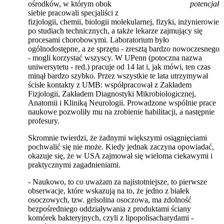
ośrodków, w którym obok
potencjał
siebie pracowali specjaliści z
fizjologii, chemii, biologii molekularnej, fizyki, inżynierowie
po studiach technicznych, a także lekarze zajmujący się
procesami chorobowymi. Laboratorium było
ogólnodostępne, a ze sprzętu - zresztą bardzo nowoczesnego
- mogli korzystać wszyscy. W UPenn (potoczna nazwa
uniwersytetu - red.) pracuje od 14 lat i, jak mówi, ten czas
minął bardzo szybko. Przez wszystkie te lata utrzymywał
ścisłe kontakty z UMB: współpracował z Zakładem
Fizjologii, Zakładem Diagnostyki Mikrobiologicznej,
Anatomii i Kliniką Neurologii. Prowadzone wspólnie prace
naukowe pozwoliły mu na zrobienie habilitacji, a następnie
profesury.
Skromnie twierdzi, że żadnymi większymi osiągnięciami
pochwalić się nie może. Kiedy jednak zaczyna opowiadać,
okazuje się, że w USA zajmował się wieloma ciekawymi i
praktycznymi zagadnieniami.
- Naukowo, to co uważam za najistotniejsze, to pierwsze
obserwacje, które wskazują na to, że jedno z białek
osoczowych, tzw. gelsolina osoczowa, ma zdolność
bezpośredniego oddziaływania z produktami ściany
komórek bakteryjnych, czyli z lipopolisacharydami -