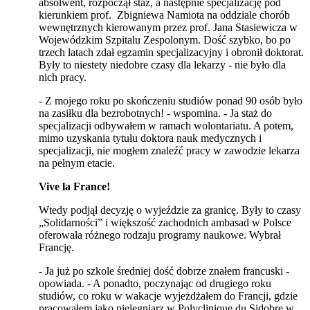
absolwent, rozpoczął staż, a następnie specjalizację pod
kierunkiem prof. Zbigniewa Namiota na oddziale chorób
wewnętrznych kierowanym przez prof. Jana Stasiewicza w
Wojewódzkim Szpitalu Zespolonym. Dość szybko, bo po
trzech latach zdał egzamin specjalizacyjny i obronił doktorat.
Były to niestety niedobre czasy dla lekarzy - nie było dla
nich pracy.
- Z mojego roku po skończeniu studiów ponad 90 osób było
na zasiłku dla bezrobotnych! - wspomina. - Ja staż do
specjalizacji odbywałem w ramach wolontariatu. A potem,
mimo uzyskania tytułu doktora nauk medycznych i
specjalizacji, nie mogłem znaleźć pracy w zawodzie lekarza
na pełnym etacie.
Vive la France!
Wtedy podjął decyzję o wyjeździe za granicę. Były to czasy
„Solidarności” i większość zachodnich ambasad w Polsce
oferowała różnego rodzaju programy naukowe. Wybrał
Francję.
- Ja już po szkole średniej dość dobrze znałem francuski -
opowiada. - A ponadto, poczynając od drugiego roku
studiów, co roku w wakacje wyjeżdżałem do Francji, gdzie
pracowałem jako pielęgniarz w Polyclinique du Sidobre w