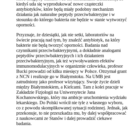
kiedyś uda się wyprodukować nowe cząsteczki
antybiotyków, które będą miały podobny mechanizm
działania jak naturalne peptydy przeciwbakteryjne i w
stosunku do którego bakteria nie będzie w stanie wytworzyć
oporności.
Przyznaje, że dziesiątki, jak nie setki, laboratoriów na
świecie pracują nad tym, by znaleźć antybiotyk, na który
bakterie nie będą tworzyć oporności. Badania nad
czynnikami przeciwbakteryjnymi, a dokładnie analogami
peptydów przeciwbakteryjnych i ich działaniem
przeciwbakteryjnym, jak też wywoływaniem efektów
immunomodulacyjnych w organizmie człowieka, profesor
Bucki prowadzi od kilku miesięcy w Polsce. Otrzymał grant
z NCN i realizuje go w Białymstoku. Na UMB jest
zatrudniony jako profesor wizytujący. Swoje życie dzieli
między Białymstokiem, a Kielcami. Tam z kolei pracuje w
Zakładzie Fizjologii na Uniwersytecie Jana
Kochanowskiego, który ma ambicje uruchomienia wydziału
lekarskiego. Do Polski wrócił nie tyle z własnego wyboru,
co z powodu skomplikowanej sytuacji rodzinnej. Jednak, jak
przekonuje, to nie przeszkadza mu, by dalej współpracować
z naukowcami ze Stanów i dalej prowadzić ciekawe
badania.