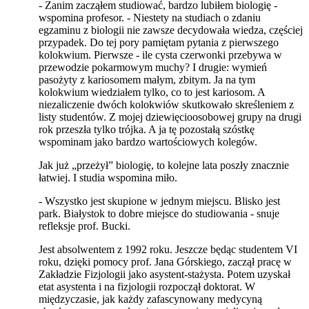
- Zanim zacząłem studiować, bardzo lubiłem biologię -
wspomina profesor. - Niestety na studiach o zdaniu
egzaminu z biologii nie zawsze decydowała wiedza, częściej
przypadek. Do tej pory pamiętam pytania z pierwszego
kolokwium. Pierwsze - ile cysta czerwonki przebywa w
przewodzie pokarmowym muchy? I drugie: wymień
pasożyty z kariosomem małym, zbitym. Ja na tym
kolokwium wiedziałem tylko, co to jest kariosom. A
niezaliczenie dwóch kolokwiów skutkowało skreśleniem z
listy studentów. Z mojej dziewięcioosobowej grupy na drugi
rok przeszła tylko trójka. A ja tę pozostałą szóstkę
wspominam jako bardzo wartościowych kolegów.
Jak już „przeżył” biologię, to kolejne lata poszły znacznie
łatwiej. I studia wspomina miło.
- Wszystko jest skupione w jednym miejscu. Blisko jest
park. Białystok to dobre miejsce do studiowania - snuje
refleksje prof. Bucki.
Jest absolwentem z 1992 roku. Jeszcze będąc studentem VI
roku, dzięki pomocy prof. Jana Górskiego, zaczął pracę w
Zakładzie Fizjologii jako asystent-stażysta. Potem uzyskał
etat asystenta i na fizjologii rozpoczął doktorat. W
międzyczasie, jak każdy zafascynowany medycyną