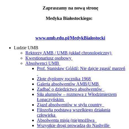
Zapraszamy na nową stronę
Medyka Białostockiego:
www.umb.edu.pl/MedykBialostocki
Ludzie UMB
Rektorzy AMB / UMB (układ chronologiczny)
Kwestionariusz osobowy
Absolwenci UMB
Prof. Stanisław Góźdź: Nie dajcie zgasić marzeń
Złote dyplomy rocznika 1968
Galeria absolwentów AMB/UMB
Zadbać o dziedzictwo absolwentów
Siła alumnów – rozmowa z Włodzimierzem
Łopaczyńskim
Zjazd absolwentów w stylu country
Filozofia podstawą wszelkiego działania
człowieka
Absolwenta misja (nie)możliwa
Wszystkie drogi prowadzą do Nashville