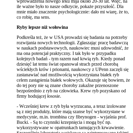
wprowadzenia nowego leku mija około 20-30 lat. Więc, na
ile ważne było to nasze odkrycie, pokaże przyszłość. Dla
mnie miało znaczenie psychologicznie: dało mi wiarę, że to,
co robię, ma sens.
Ryby lepsze niż wołowina
Podkreśla też, że w USA prowadzi się badania na potrzeby
rozwijania nowych technologii. Zgłaszając pracę badawczą
w naukach podstawowych, naukowiec musi udowodnić, że
ma ona potencjał praktyczny. I tak było w przypadku
kolejnych badań - tym razem nad krwią ryb. Kiedy ponad
dziesięć lat temu świat opanował strach przed chorobą
wściekłych krów i prionami, naukowcy z UPenn zaczęli się
zastanawiać nad możliwością wykorzystana białek ryb
celem zastąpienia białek wołowych. Okazuje się bowiem, że
do tej pory nie są znane choroby zakaźne przenoszone
bezpośrednio z ryb na człowieka. Krew ryb pozyskano od
firmy hodującej łososie.
- Wcześniej krew z ryb była wyrzucana, a teraz izolowane
są z niej produkty, które mają szanse być wykorzystane w
medycynie, m.in. trombina czy fibrynogen - wyjaśnia prof.
Bucki. - Są to czynniki krzepnięcia i mogą być np.
wykorzystywane w opatrunkach tamujących krwawienie.
Szczególnie laboratoria wojskowe są zainteresowane takimi