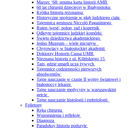
Marzec ‘68: smutna karta historii AMB
60 lat chirurgii dziecięcej w Białymstoku
Krótka historia rezonansu
Historyczne spojrzenie w głąb ludzkiego ciała
Tajemnica geniuszu Niccoló Paganiniego
Ruten /west/, polon, rad i kopernik
Odkryte tajemnice ludzkiej komórki
Święto dziedzictwa akademickiego
Jedno Muzeum – wiele inicjatyw
Chyrowiacy w białostockiej akademii
Doktorzy Honoris Causa UMB
Nieznana historia z ul. Kilińskiego 15
Tam, gdzie umarli uczą żywych
Tajemnice codzienności pierwszych
absolwentów
Tajne nauczanie w czasie II wojny światowej i
białostoccy lekarze
Tajne nauczanie medycyny w warszawskim
getcie
Tajne nauczanie histologii i embriologii
Felietony
Ręką chirurga
Wspomnienia i refleksje
Diagnoza
Paradoksy historią podszyte