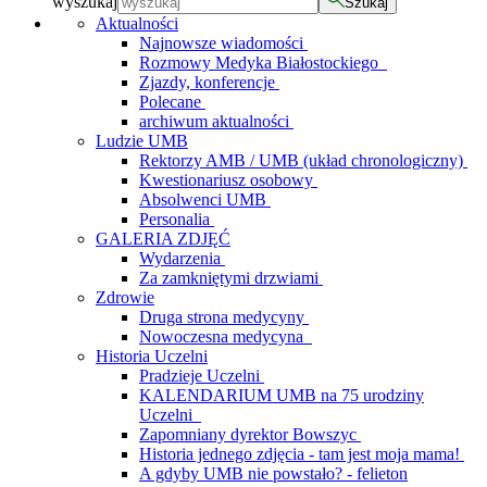
wyszukaj
Szukaj
Aktualności
Najnowsze wiadomości
Rozmowy Medyka Białostockiego
Zjazdy, konferencje
Polecane
archiwum aktualności
Ludzie UMB
Rektorzy AMB / UMB (układ chronologiczny)
Kwestionariusz osobowy
Absolwenci UMB
Personalia
GALERIA ZDJĘĆ
Wydarzenia
Za zamkniętymi drzwiami
Zdrowie
Druga strona medycyny
Nowoczesna medycyna
Historia Uczelni
Pradzieje Uczelni
KALENDARIUM UMB na 75 urodziny
Uczelni
Zapomniany dyrektor Bowszyc
Historia jednego zdjęcia - tam jest moja mama!
A gdyby UMB nie powstało? - felieton