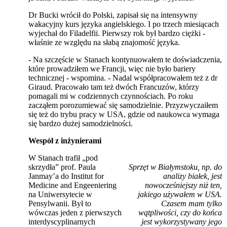
Dr Bucki wrócił do Polski, zapisał się na intensywny
wakacyjny kurs języka angielskiego. I po trzech miesiącach
wyjechał do Filadelfii. Pierwszy rok był bardzo ciężki -
właśnie ze względu na słabą znajomość języka.
- Na szczęście w Stanach kontynuowałem te doświadczenia,
które prowadziłem we Francji, więc nie było bariery
technicznej - wspomina. - Nadal współpracowałem też z dr
Giraud. Pracowało tam też dwóch Francuzów, którzy
pomagali mi w codziennych czynnościach. Po roku
zacząłem porozumiewać się samodzielnie. Przyzwyczaiłem
się też do trybu pracy w USA, gdzie od naukowca wymaga
się bardzo dużej samodzielności.
Wespół z inżynierami
W Stanach trafił „pod
skrzydła” prof. Paula
Sprzęt w Białymstoku, np. do
Janmay’a do Institut for
analizy białek, jest
Medicine and Engeeniering
nowocześniejszy niż ten,
na Uniwersytecie w
jakiego używałem w USA.
Pensylwanii. Był to
Czasem mam tylko
wówczas jeden z pierwszych
wątpliwości, czy do końca
interdyscyplinarnych
jest wykorzystywany jego