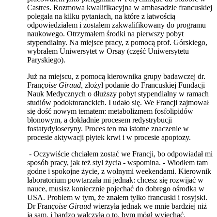
Castres. Rozmowa kwalifikacyjna w ambasadzie francuskiej
polegała na kilku pytaniach, na które z łatwością
odpowiedziałem i zostałem zakwalifikowany do programu
naukowego. Otrzymałem środki na pierwszy pobyt
stypendialny. Na miejsce pracy, z pomocą prof. Górskiego,
wybrałem Uniwersytet w Orsay (część Uniwersytetu
Paryskiego).
Już na miejscu, z pomocą kierownika grupy badawczej dr.
Fran
çoise
Giraud,
złożył podanie do Francuskiej Fundacji
Nauk Medycznych o dłuższy pobyt stypendialny w ramach
studiów podoktoranckich. I udało się. We Francji zajmował
się dość nowym tematem: metabolizmem fosfolipidów
błonowym, a dokładnie procesem redystrybucji
fostatydyloseryny. Proces ten ma istotne znaczenie w
procesie aktywacji płytek krwi i w procesie apoptozy.
- Oczywiście chciałem zostać we Francji, bo odpowiadał mi
sposób pracy, jak też styl życia - wspomina. - Wiodłem tam
godne i spokojne życie, z wolnymi weekendami. Kierownik
laboratorium powtarzała mi jednak: chcesz się rozwijać w
nauce, musisz koniecznie pojechać do dobrego ośrodka w
USA. Problem w tym, że znałem tylko francuski i rosyjski.
Dr Fran
çoise
Giraud
wierzyła jednak we mnie bardziej niż
ja sam, i bardzo walczyła o to, bym mógł wyjechać.