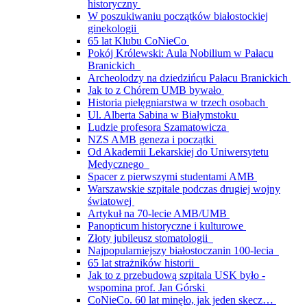
historyczny
W poszukiwaniu początków białostockiej
ginekologii
65 lat Klubu CoNieCo
Pokój Królewski: Aula Nobilium w Pałacu
Branickich
Archeolodzy na dziedzińcu Pałacu Branickich
Jak to z Chórem UMB bywało
Historia pielęgniarstwa w trzech osobach
Ul. Alberta Sabina w Białymstoku
Ludzie profesora Szamatowicza
NZS AMB geneza i początki
Od Akademii Lekarskiej do Uniwersytetu
Medycznego
Spacer z pierwszymi studentami AMB
Warszawskie szpitale podczas drugiej wojny
światowej
Artykuł na 70-lecie AMB/UMB
Panopticum historyczne i kulturowe
Złoty jubileusz stomatologii
Najpopularniejszy białostoczanin 100-lecia
65 lat strażników historii
Jak to z przebudową szpitala USK było -
wspomina prof. Jan Górski
CoNieCo. 60 lat minęło, jak jeden skecz…