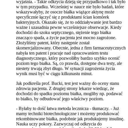
wyjaśnia. - Takie odkrycia dzieją się przypadkowo i tak było
w tym przypadku. Wcześniej w nauce nie było badań, które
wskazywałyby, że osocze białka wiążące aktynę może
specyficznie łączyć się z produktami ścian komórek
bakteryjnych. Okazało się, że to oddziaływanie jest bardzo
ważne i uzasadnia pewne wcześniejsze obserwacje. Kiedy
dochodzi do szoku septycznego, stężenie tego białka
znacząco spada, a życie pacjenta jest mocno zagrożone.
Złożyliśmy patent, który następnie został
skomercjalizowany. Obecnie, jedna z firm farmaceutycznych
nabyła ten patent i pracuje nad opracowaniem testu
diagnostycznego, który pozwoliłby bardzo szybko ocenić
poziom tego białka. Są, co prawda, dostępne dwa testy, ale
niestety trwają zbyt długo. W sytuacji zagrożenia życia
wynik musi być w ciągu kilkunastu minut.
Jak podkreśla prof. Bucki, test jest ważny do oceny stanu
zdrowia pacjenta. Z drugiej strony lekarze wiedząc, że
dochodzi do spadku poziomu białka, mogliby np. podawać
to białko, by odbudować jego właściwy poziom.
- Byłaby to dość łatwa metoda lecznicza - tłumaczy. - Już
mamy techniki biotechnologiczne i możemy produkować
rekombinowane białka, podobnie jak produkujemy insulinę.
Nauka uczy pokory. Zazwyczaj od odkrycia do