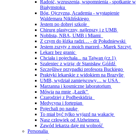
Radość, wzruszenia, wspomnienia - spotkanie w
Białymstoku
Bóg, Ojczyzna, Academia - wystąpienie
Waldemara Niklińskiego
Jestem po dobrej szkole
Chirurg plastyczny, najlepszy i z UMB
Noblista, NBA, UMB i Miami
Z czym do łóżka radzi… - dr Południewski
Jestem zszyty z moich marzeń - Marek Szczyt
Lekarz bez granic
Chciała i pojechała... na Tajwan (cz.1)
Szaleniec z wizją: dr Stanisław Góźdź
Szczęśliwe przypadki profesora Buckiego
Praktyki lekarskie z widokiem na Brazylię
UMB, wydział zamiejscowy… w USA
Marzanna i kosmiczne laboratorium
Mówią na mnie „Łazik”
Czarodziej z Podbeskidzia
Medycyna i fortepian
Pojechali po naukę
To miał być tylko wyjazd na wakacje
Nasz człowiek od Alzheimera
Zawód lekarza daje mi wolność
Personalia