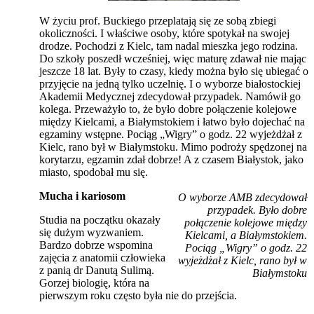
W życiu prof. Buckiego przeplatają się ze sobą zbiegi
okoliczności. I właściwe osoby, które spotykał na swojej
drodze. Pochodzi z Kielc, tam nadal mieszka jego rodzina.
Do szkoły poszedł wcześniej, więc maturę zdawał nie mając
jeszcze 18 lat. Były to czasy, kiedy można było się ubiegać o
przyjęcie na jedną tylko uczelnię. I o wyborze białostockiej
Akademii Medycznej zdecydował przypadek. Namówił go
kolega. Przeważyło to, że było dobre połączenie kolejowe
między Kielcami, a Białymstokiem i łatwo było dojechać na
egzaminy wstępne. Pociąg „Wigry” o godz. 22 wyjeżdżał z
Kielc, rano był w Białymstoku. Mimo podroży spędzonej na
korytarzu, egzamin zdał dobrze! A z czasem Białystok, jako
miasto, spodobał mu się.
Mucha i kariosom
O wyborze AMB zdecydował
przypadek. Było dobre
Studia na początku okazały
połączenie kolejowe między
się dużym wyzwaniem.
Kielcami, a Białymstokiem.
Bardzo dobrze wspomina
Pociąg „Wigry” o godz. 22
zajęcia z anatomii człowieka
wyjeżdżał z Kielc, rano był w
z panią dr Danutą Sulimą.
Białymstoku
Gorzej biologię, która na
pierwszym roku często była nie do przejścia.