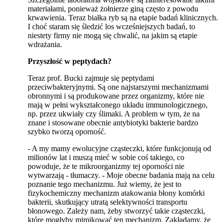
materiałami, ponieważ żołnierze giną często z powodu
krwawienia. Teraz białka ryb są na etapie badań klinicznych.
I choć staram się śledzić los wcześniejszych badań, to
niestety firmy nie mogą się chwalić, na jakim są etapie
wdrażania.
Przyszłość w peptydach?
Teraz prof. Bucki zajmuje się peptydami
przeciwbakteryjnymi. Są one najstarszymi mechanizmami
obronnymi i są produkowane przez organizmy, które nie
mają w pełni wykształconego układu immunologicznego,
np. przez ukwiały czy ślimaki. A problem w tym, że na
znane i stosowane obecnie antybiotyki bakterie bardzo
szybko tworzą oporność.
- A my mamy ewolucyjne cząsteczki, które funkcjonują od
milionów lat i muszą mieć w sobie coś takiego, co
powoduje, że te mikroorganizmy tej oporności nie
wytwarzają - tłumaczy. - Moje obecne badania mają na celu
poznanie tego mechanizmu. Już wiemy, że jest to
fizykochemiczny mechanizm atakowania błony komórki
bakterii, skutkujący utratą selektywności transportu
błonowego. Zależy nam, żeby stworzyć takie cząsteczki,
które mogłyby mimikować ten mechanizm. Zakładamy, że