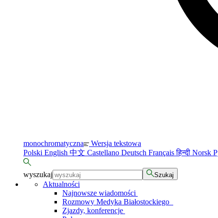
monochromatyczna
Wersja tekstowa
Polski
English
中文
Castellano
Deutsch
Français
हिन्दी
Norsk
Р
wyszukaj
Szukaj
Aktualności
Najnowsze wiadomości
Rozmowy Medyka Białostockiego
Zjazdy, konferencje