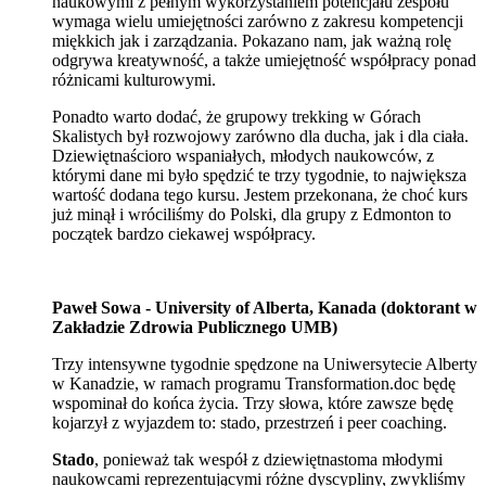
naukowymi z pełnym wykorzystaniem potencjału zespołu
wymaga wielu umiejętności zarówno z zakresu kompetencji
miękkich jak i zarządzania. Pokazano nam, jak ważną rolę
odgrywa kreatywność, a także umiejętność współpracy ponad
różnicami kulturowymi.
Ponadto warto dodać, że grupowy trekking w Górach
Skalistych był rozwojowy zarówno dla ducha, jak i dla ciała.
Dziewiętnaścioro wspaniałych, młodych naukowców, z
którymi dane mi było spędzić te trzy tygodnie, to największa
wartość dodana tego kursu. Jestem przekonana, że choć kurs
już minął i wróciliśmy do Polski, dla grupy z Edmonton to
początek bardzo ciekawej współpracy.
Paweł Sowa - University of Alberta, Kanada (doktorant w
Zakładzie Zdrowia Publicznego UMB)
Trzy intensywne tygodnie spędzone na Uniwersytecie Alberty
w Kanadzie, w ramach programu Transformation.doc będę
wspominał do końca życia. Trzy słowa, które zawsze będę
kojarzył z wyjazdem to: stado, przestrzeń i peer coaching.
Stado
, ponieważ tak wespół z dziewiętnastoma młodymi
naukowcami reprezentującymi różne dyscypliny, zwykliśmy