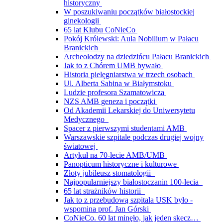
historyczny
W poszukiwaniu początków białostockiej
ginekologii
65 lat Klubu CoNieCo
Pokój Królewski: Aula Nobilium w Pałacu
Branickich
Archeolodzy na dziedzińcu Pałacu Branickich
Jak to z Chórem UMB bywało
Historia pielęgniarstwa w trzech osobach
Ul. Alberta Sabina w Białymstoku
Ludzie profesora Szamatowicza
NZS AMB geneza i początki
Od Akademii Lekarskiej do Uniwersytetu
Medycznego
Spacer z pierwszymi studentami AMB
Warszawskie szpitale podczas drugiej wojny
światowej
Artykuł na 70-lecie AMB/UMB
Panopticum historyczne i kulturowe
Złoty jubileusz stomatologii
Najpopularniejszy białostoczanin 100-lecia
65 lat strażników historii
Jak to z przebudową szpitala USK było -
wspomina prof. Jan Górski
CoNieCo. 60 lat minęło, jak jeden skecz…