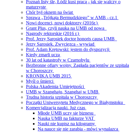
Poznań listy śle, Łódź kusi pracą - jak się walczy o
maturzystę
Chór był oknem na świat
Sprawa „Trójkąta Bermudzkiego” w AMB - cz.1
Nowi docenci, nowi doktorzy (2016r.)
Grant Plus, czyli nauka na UMB od nowa
Nagrody rektorskie (2016 r.)
Prof. Jerzy Sarosiek doctor honoris causa UMB
Jerzy Sarosiek. Zwycięzca - wywiad
Prof. Adam Krętowski: jestem do dyspozycji
Kiedy zmarli uczą
30 lat od katastrofy w Czarnobylu
Bezbronne ofiary wojny. Zagłada pacjentów ze szpitala
w Choroszczy
KRONIKA UMB 2015
Myśl o śmierci
Polska Akademia Umiejętności
UMB w Szanghaju, Szanghaj w UMB
Trudna historia szpitala w Choroszczy
Początki Uniwersytetu Medycznego w Białymstoku
Komercjalizacja nauki. Już czas
Młode UMB uczy się biznesu
Nauka UMB na fakturze VAT
Nauki nie kupisz na kilogramy
Na nauce się nie zarabia - mówi wynalazca