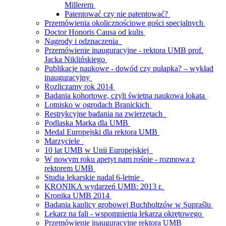
Millerem
Patentować czy nie patentować?
Przemówienia okolicznościowe gości specjalnych
Doctor Honoris Causa od kulis
Nagrody i odznaczenia
Przemówienie inauguracyjne - rektora UMB prof.
Jacka Niklińskiego
Publikacje naukowe - dowód czy pułapka? – wykład
inauguracyjny
Rozliczamy rok 2014
Badania kohortowe, czyli świetna naukowa lokata
Lotnisko w ogrodach Branickich
Restrykcyjne badania na zwierzętach
Podlaska Marka dla UMB
Medal Europejski dla rektora UMB
Marzyciele
10 lat UMB w Unii Europejskiej
W nowym roku apetyt nam rośnie - rozmowa z
rektorem UMB
Studia lekarskie nadal 6-letnie
KRONIKA wydarzeń UMB: 2013 r.
Kronika UMB 2014
Badania kaplicy grobowej Buchholtzów w Supraślu
Lekarz na fali - wspomnienia lekarza okrętowego
Przemówienie inauguracyjne rektora UMB