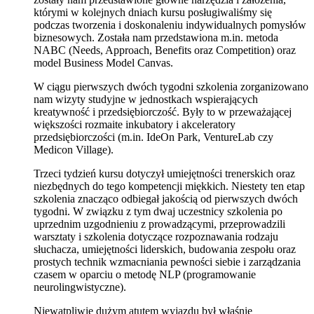
którymi w kolejnych dniach kursu posługiwaliśmy się
podczas tworzenia i doskonaleniu indywidualnych pomysłów
biznesowych. Została nam przedstawiona m.in. metoda
NABC (Needs, Approach, Benefits oraz Competition) oraz
model Business Model Canvas.
W ciągu pierwszych dwóch tygodni szkolenia zorganizowano
nam wizyty studyjne w jednostkach wspierających
kreatywność i przedsiębiorczość. Były to w przeważającej
większości rozmaite inkubatory i akceleratory
przedsiębiorczości (m.in. IdeOn Park, VentureLab czy
Medicon Village).
Trzeci tydzień kursu dotyczył umiejętności trenerskich oraz
niezbędnych do tego kompetencji miękkich. Niestety ten etap
szkolenia znacząco odbiegał jakością od pierwszych dwóch
tygodni. W związku z tym dwaj uczestnicy szkolenia po
uprzednim uzgodnieniu z prowadzącymi, przeprowadzili
warsztaty i szkolenia dotyczące rozpoznawania rodzaju
słuchacza, umiejętności liderskich, budowania zespołu oraz
prostych technik wzmacniania pewności siebie i zarządzania
czasem w oparciu o metodę NLP (programowanie
neurolingwistyczne).
Niewątpliwie dużym atutem wyjazdu był właśnie