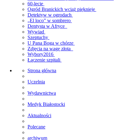
60-lecie
Ogród Branickich wciąż pięknieje
Detektyw w ogrodach
„El loco” w sombrero
Dentysta w Afryce
Wywiad
Szeptuchy
U Pana Boga w chórze
Zdjęcia na wagę złota
Wybory2016
Łączenie szpitali
Strona główna
Uczelnia
Wydawnictwa
Medyk Białostocki
Aktualności
Polecane
archiwum