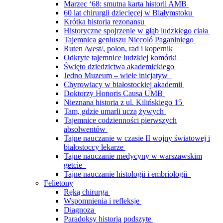
Marzec ‘68: smutna karta historii AMB
60 lat chirurgii dziecięcej w Białymstoku
Krótka historia rezonansu
Historyczne spojrzenie w głąb ludzkiego ciała
Tajemnica geniuszu Niccoló Paganiniego
Ruten /west/, polon, rad i kopernik
Odkryte tajemnice ludzkiej komórki
Święto dziedzictwa akademickiego
Jedno Muzeum – wiele inicjatyw
Chyrowiacy w białostockiej akademii
Doktorzy Honoris Causa UMB
Nieznana historia z ul. Kilińskiego 15
Tam, gdzie umarli uczą żywych
Tajemnice codzienności pierwszych
absolwentów
Tajne nauczanie w czasie II wojny światowej i
białostoccy lekarze
Tajne nauczanie medycyny w warszawskim
getcie
Tajne nauczanie histologii i embriologii
Felietony
Ręką chirurga
Wspomnienia i refleksje
Diagnoza
Paradoksy historią podszyte