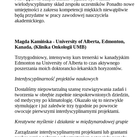
wielodyscyplinarny skład zespołu uczestników Ponadto nowe
umiejętności z zakresu kompetencji miękkich niewątpliwie
będą przydatne w pracy zawodowej nauczyciela
akademickiego.
Magda Kamińska - University of Alberta, Edmonton,
Kanada, (Klinika Onkologii UMB)
Trzytygodniowy, intensywny kurs trenerski w kanadyjskim
Edmonton na University of Alberta to czas aktywnego
poszerzania moich doktorancko-lekarskich horyzontów.
Interdyscyplinarność projektów naukowych
Dostaliśmy niepowtarzalną szansę rozwiązywania zadań i
tworzenia w obrębie zupełnie niespokrewnionych dziedzin,
od medycyny po klimatologię. Okazało się to niezwykle
stymulujące i już zaledwie trzy tygodnie po powrocie
owocuje pierwszymi interdyscyplinarnymi projektami.
Kreatywne myślenie i działanie w międzynarodowej grupie
Zarządzanie interdyscyplinarnymi projektami lub grantami