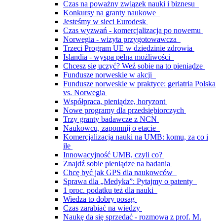
Czas na poważny związek nauki i biznesu
Konkursy na granty naukowe
Jesteśmy w sieci Eurodesk
Czas wyzwań - komercjalizacja po nowemu
Norwegia - wizyta przygotowawcza
Trzeci Program UE w dziedzinie zdrowia
Islandia - wyspa pełna możliwości
Chcesz się uczyć? Weź sobie na to pieniądze
Fundusze norweskie w akcji
Fundusze norweskie w praktyce: geriatria Polska
vs. Norwegia
Współpraca, pieniądze, horyzont
Nowe programy dla przedsiębiorczych
Trzy granty badawcze z NCN
Naukowcu, zapomnij o etacie
Komercjalizacja nauki na UMB: komu, za co i
ile
Innowacyjność UMB, czyli co?
Znajdź sobie pieniądze na badania
Chcę być jak GPS dla naukowców
Sprawa dla „Medyka”: Pytajmy o patenty
1 proc. podatku też dla nauki
Wiedza to dobry posag
Czas zarabiać na wiedzy
Naukę da się sprzedać - rozmowa z prof. M.