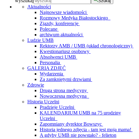
wyszukaj
Szukaj
Aktualności
Najnowsze wiadomości
Rozmowy Medyka Białostockiego
Zjazdy, konferencje
Polecane
archiwum aktualności
Ludzie UMB
Rektorzy AMB / UMB (układ chronologiczny)
Kwestionariusz osobowy
Absolwenci UMB
Personalia
GALERIA ZDJĘĆ
Wydarzenia
Za zamkniętymi drzwiami
Zdrowie
Druga strona medycyny
Nowoczesna medycyna
Historia Uczelni
Pradzieje Uczelni
KALENDARIUM UMB na 75 urodziny
Uczelni
Zapomniany dyrektor Bowszyc
Historia jednego zdjęcia - tam jest moja mama!
A gdyby UMB nie powstało? - felieton