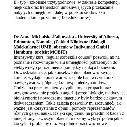
II - typ - szkolenie trzytygodniowe, w zakresie kompetencji
miękkich oraz trenerskich umożliwiających przekazanie
nabytych umiejętności dalej w polskim środowisku
akademickim i poza nim (100 edukatorów).
Dr Anna Michalska-Falkowska - University of Alberta,
Edmonton, Kanada, (
Zakład Klinicznej Biologii
Molekularnej UMB,
obecnie w
Indivumed GmbH
Hamburg, projekt MOBIT)
Intensywny kurs „regular soft-skills course” pozwolił mi na
poznanie i rozwinięcie wielu umiejętności potrzebnych do
efektywnego porozumienia pomiędzy nauką a biznesem.
Dowiedziałam się, jak konsekwentnie planować swoją
karierę, wydajnie pracować w zespole badawczym oraz
nawiązywać współpracę krajową i międzynarodową.
Codzienna praca w interdyscyplinarnych grupach oraz
przygotowywanie projektu angażującego biologię, medycynę,
bioinżynierię i nowoczesne materiały były bardzo ciekawym
doświadczeniem. Takie zajęcia pozwoliły mi zrozumieć, jak
ważne jest korzystanie z opinii i pomocy reprezentantów
różnych gałęzi nauki. Dzięki spojrzeniu na przedmiot badań z
innej strony, „świeżym okiem”, możemy wykryć potencjalne
korzyści i problemy oraz wspólnie opracować nowe