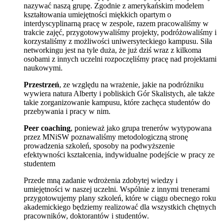
nazywać naszą grupę. Zgodnie z amerykańskim modelem
kształtowania umiejętności miękkich opartym o
interdyscyplinarną pracę w zespole, razem pracowaliśmy w
trakcie zajęć, przygotowywaliśmy projekty, podróżowaliśmy i
korzystaliśmy z możliwości uniwersyteckiego kampusu. Siła
networkingu jest na tyle duża, że już dziś wraz z kilkoma
osobami z innych uczelni rozpoczęliśmy pracę nad projektami
naukowymi.
Przestrzeń
, ze względu na wrażenie, jakie na podróżniku
wywiera natura Alberty i pobliskich Gór Skalistych, ale także
takie zorganizowanie kampusu, które zachęca studentów do
przebywania i pracy w nim.
Peer coaching
, ponieważ jako grupa trenerów wytypowana
przez MNiSW poznawaliśmy metodologiczną stronę
prowadzenia szkoleń, sposoby na podwyższenie
efektywności kształcenia, indywidualne podejście w pracy ze
studentem
Przede mną zadanie wdrożenia zdobytej wiedzy i
umiejętności w naszej uczelni. Wspólnie z innymi trenerami
przygotowujemy plany szkoleń, które w ciągu obecnego roku
akademickiego będziemy realizować dla wszystkich chętnych
pracowników, doktorantów i studentów.