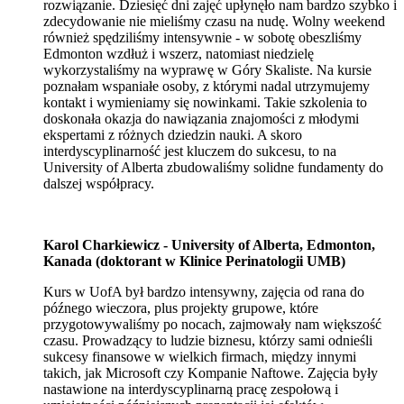
rozwiązanie. Dziesięć dni zajęć upłynęło nam bardzo szybko i
zdecydowanie nie mieliśmy czasu na nudę. Wolny weekend
również spędziliśmy intensywnie - w sobotę obeszliśmy
Edmonton wzdłuż i wszerz, natomiast niedzielę
wykorzystaliśmy na wyprawę w Góry Skaliste. Na kursie
poznałam wspaniałe osoby, z którymi nadal utrzymujemy
kontakt i wymieniamy się nowinkami. Takie szkolenia to
doskonała okazja do nawiązania znajomości z młodymi
ekspertami z różnych dziedzin nauki. A skoro
interdyscyplinarność jest kluczem do sukcesu, to na
University of Alberta zbudowaliśmy solidne fundamenty do
dalszej współpracy.
Karol Charkiewicz - University of Alberta, Edmonton,
Kanada (doktorant w Klinice Perinatologii UMB)
Kurs w UofA był bardzo intensywny, zajęcia od rana do
późnego wieczora, plus projekty grupowe, które
przygotowywaliśmy po nocach, zajmowały nam większość
czasu. Prowadzący to ludzie biznesu, którzy sami odnieśli
sukcesy finansowe w wielkich firmach, między innymi
takich, jak Microsoft czy Kompanie Naftowe. Zajęcia były
nastawione na interdyscyplinarną pracę zespołową i