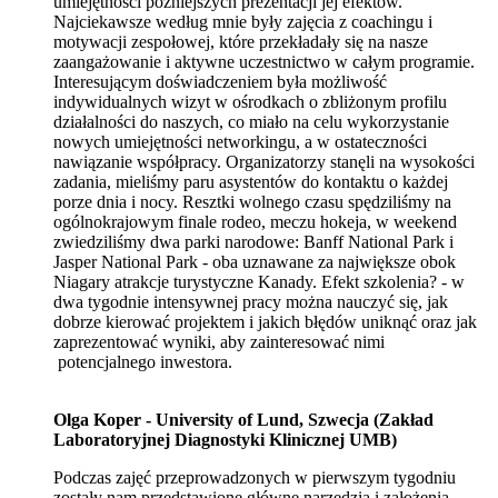
umiejętności późniejszych prezentacji jej efektów.
Najciekawsze według mnie były zajęcia z coachingu i
motywacji zespołowej, które przekładały się na nasze
zaangażowanie i aktywne uczestnictwo w całym programie.
Interesującym doświadczeniem była możliwość
indywidualnych wizyt w ośrodkach o zbliżonym profilu
działalności do naszych, co miało na celu wykorzystanie
nowych umiejętności networkingu, a w ostateczności
nawiązanie współpracy. Organizatorzy stanęli na wysokości
zadania, mieliśmy paru asystentów do kontaktu o każdej
porze dnia i nocy. Resztki wolnego czasu spędziliśmy na
ogólnokrajowym finale rodeo, meczu hokeja, w weekend
zwiedziliśmy dwa parki narodowe: Banff National Park i
Jasper National Park - oba uznawane za największe obok
Niagary atrakcje turystyczne Kanady. Efekt szkolenia? - w
dwa tygodnie intensywnej pracy można nauczyć się, jak
dobrze kierować projektem i jakich błędów uniknąć oraz jak
zaprezentować wyniki, aby zainteresować nimi
potencjalnego inwestora.
Olga Koper - University of Lund, Szwecja (Zakład
Laboratoryjnej Diagnostyki Klinicznej UMB)
Podczas zajęć przeprowadzonych w pierwszym tygodniu
zostały nam przedstawione główne narzędzia i założenia,