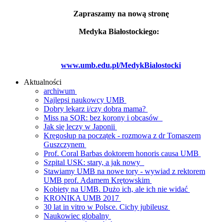
Zapraszamy na nową stronę
Medyka Białostockiego:
www.umb.edu.pl/MedykBialostocki
Aktualności
archiwum
Najlepsi naukowcy UMB
Dobry lekarz i/czy dobra mama?
Miss na SOR: bez korony i obcasów
Jak się leczy w Japonii
Kręgosłup na początek - rozmowa z dr Tomaszem
Guszczynem
Prof. Coral Barbas doktorem honoris causa UMB
Szpital USK: stary, a jak nowy
Stawiamy UMB na nowe tory - wywiad z rektorem
UMB prof. Adamem Krętowskim
Kobiety na UMB. Dużo ich, ale ich nie widać
KRONIKA UMB 2017
30 lat in vitro w Polsce. Cichy jubileusz
Naukowiec globalny