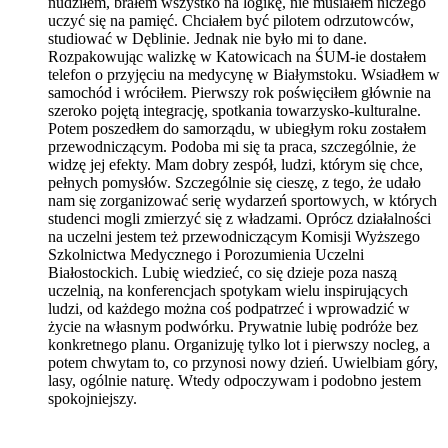
nudziłem, brałem wszystko na logikę, nie musiałem niczego
uczyć się na pamięć. Chciałem być pilotem odrzutowców,
studiować w Dęblinie. Jednak nie było mi to dane.
Rozpakowując walizkę w Katowicach na ŚUM-ie dostałem
telefon o przyjęciu na medycynę w Białymstoku. Wsiadłem w
samochód i wróciłem. Pierwszy rok poświęciłem głównie na
szeroko pojętą integrację, spotkania towarzysko-kulturalne.
Potem poszedłem do samorządu, w ubiegłym roku zostałem
przewodniczącym. Podoba mi się ta praca, szczególnie, że
widzę jej efekty. Mam dobry zespół, ludzi, którym się chce,
pełnych pomysłów. Szczególnie się cieszę, z tego, że udało
nam się zorganizować serię wydarzeń sportowych, w których
studenci mogli zmierzyć się z władzami. Oprócz działalności
na uczelni jestem też przewodniczącym Komisji Wyższego
Szkolnictwa Medycznego i Porozumienia Uczelni
Białostockich. Lubię wiedzieć, co się dzieje poza naszą
uczelnią, na konferencjach spotykam wielu inspirujących
ludzi, od każdego można coś podpatrzeć i wprowadzić w
życie na własnym podwórku. Prywatnie lubię podróże bez
konkretnego planu. Organizuję tylko lot i pierwszy nocleg, a
potem chwytam to, co przynosi nowy dzień. Uwielbiam góry,
lasy, ogólnie naturę. Wtedy odpoczywam i podobno jestem
spokojniejszy.