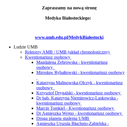
Zapraszamy na nową stronę
Medyka Białostockiego:
www.umb.edu.pl/MedykBialostocki
Ludzie UMB
Rektorzy AMB / UMB (układ chronologiczny)
Kwestionariusz osobowy
Magdalena Żebrowska - kwestionariusz
osobowy
Mirosław Rybałtowski - kwestionariusz osobowy
Katarzyna Malinowska-Olczyk - kwestionariusz
osobowy
Krzysztof Drygalski - kwestionariusz osobowy
Dr hab. Katarzyna Niemirowicz-Laskowska -
kwestionariusz osobowy
Marcin Tomkiel - Kwestionariusz osobowy
Dr Agnieszka Wojno - kwestionariusz osobowy
Druga planeta studenta UMB
Agnieszka Urszula Błachnio-Zabielska -