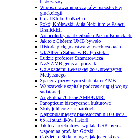
historyczny
W poszukiwaniu początków białostockiej
ginekologii
65 lat Klubu CoNieCo
Pokój Królewski: Aula Nobilium w Pałacu
Branickich
Archeolodzy na dziedzińcu Pałacu Branickich
Jak to z Chórem UMB bywało
Historia pielęgniarstwa w trzech osobach
Ul. Alberta Sabina w Białymstoku
Ludzie profesora Szamatowicza
NZS AMB geneza i początki
Od Akademii Lekarskiej do Uniwersytetu
Medycznego
Spacer z pierwszymi studentami AMB
Warszawskie szpitale podczas drugiej wojny
światowej
Artykuł na 70-lecie AMB/UMB
Panopticum historyczne i kulturowe
Złoty jubileusz stomatologii
Najpopularniejszy białostoczanin 100-lecia
65 lat strażników historii
Jak to z przebudową szpitala USK było -
wspomina prof. Jan Górski
CoNieCo. 60 lat minęło, jak jeden skecz…