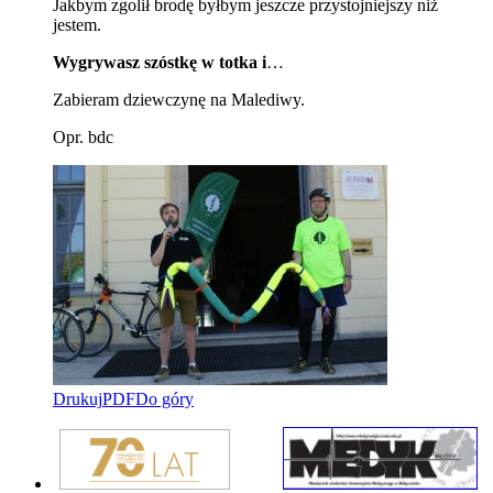
Jakbym zgolił brodę byłbym jeszcze przystojniejszy niż
jestem.
Wygrywasz szóstkę w totka i
…
Zabieram dziewczynę na Malediwy.
Opr. bdc
Drukuj
PDF
Do góry