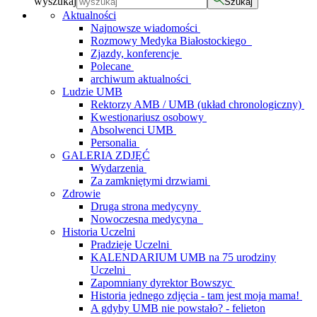
wyszukaj
Szukaj
Aktualności
Najnowsze wiadomości
Rozmowy Medyka Białostockiego
Zjazdy, konferencje
Polecane
archiwum aktualności
Ludzie UMB
Rektorzy AMB / UMB (układ chronologiczny)
Kwestionariusz osobowy
Absolwenci UMB
Personalia
GALERIA ZDJĘĆ
Wydarzenia
Za zamkniętymi drzwiami
Zdrowie
Druga strona medycyny
Nowoczesna medycyna
Historia Uczelni
Pradzieje Uczelni
KALENDARIUM UMB na 75 urodziny
Uczelni
Zapomniany dyrektor Bowszyc
Historia jednego zdjęcia - tam jest moja mama!
A gdyby UMB nie powstało? - felieton