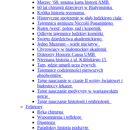
Marzec ‘68: smutna karta historii AMB
60 lat chirurgii dziecięcej w Białymstoku
Krótka historia rezonansu
Historyczne spojrzenie w głąb ludzkiego ciała
Tajemnica geniuszu Niccoló Paganiniego
Ruten /west/, polon, rad i kopernik
Odkryte tajemnice ludzkiej komórki
Święto dziedzictwa akademickiego
Jedno Muzeum – wiele inicjatyw
Chyrowiacy w białostockiej akademii
Doktorzy Honoris Causa UMB
Nieznana historia z ul. Kilińskiego 15
Tam, gdzie umarli uczą żywych
Tajemnice codzienności pierwszych
absolwentów
Tajne nauczanie w czasie II wojny światowej i
białostoccy lekarze
Tajne nauczanie medycyny w warszawskim
getcie
Tajne nauczanie histologii i embriologii
Felietony
Ręką chirurga
Wspomnienia i refleksje
Diagnoza
Paradoksy historią podszyte