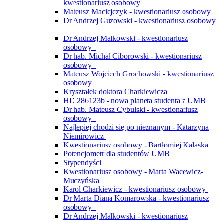
kwestionariusz osobowy
Mateusz Maciejczyk - kwestionariusz osobowy
Dr Andrzej Guzowski - kwestionariusz osobowy
Dr Andrzej Małkowski - kwestionariusz
osobowy
Dr hab. Michał Ciborowski - kwestionariusz
osobowy
Mateusz Wojciech Grochowski - kwestionariusz
osobowy
Kryształek doktora Charkiewicza
HD 286123b - nowa planeta studenta z UMB
Dr hab. Mateusz Cybulski - kwestionariusz
osobowy
Najlepiej chodzi się po nieznanym - Katarzyna
Niemirowicz
Kwestionariusz osobowy - Bartłomiej Kałaska
Potencjometr dla studentów UMB
Stypendyści
Kwestionariusz osobowy - Marta Wacewicz-
Muczyńska
Karol Charkiewicz - kwestionariusz osobowy
Dr Marta Diana Komarowska - kwestionariusz
osobowy
Dr Andrzej Małkowski - kwestionariusz