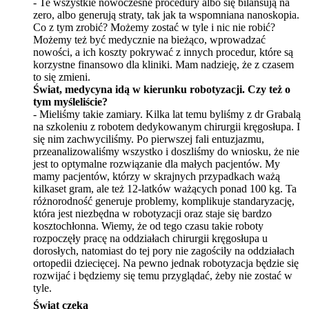
- Te wszystkie nowoczesne procedury albo się bilansują na
zero, albo generują straty, tak jak ta wspomniana nanoskopia.
Co z tym zrobić? Możemy zostać w tyle i nic nie robić?
Możemy też być medycznie
na bie
żąco, wprowadzać
nowości, a ich koszty pokrywać z innych procedur, kt
ó
re są
korzystne finansowo dla kliniki. Mam nadzieję, że z czasem
to się zmieni.
Świat, medycyna idą w kierunku robotyzacji. Czy też o
tym myś
leli
ś
cie?
- Mieliśmy takie zamiary. Kilka lat temu byliśmy z dr Grabalą
na szkoleniu z robotem dedykowanym chirurgii krę
gos
łupa. I
się nim zachwyciliśmy. Po pierwszej fali entuzjazmu,
przeanalizowaliśmy wszystko i doszliśmy do wniosku, że nie
jest to optymalne rozwiązanie dla małych pacjentów. My
mamy pacjent
ó
w, kt
ó
rzy w skrajnych przypadkach ważą
kilkaset gram, ale też 12-latk
ó
w ważących ponad 100 kg. Ta
różnorodność generuje problemy, komplikuje standaryzację,
która jest niezbędna w robotyzacji oraz staje się bardzo
kosztochłonna. Wiemy, że od tego czasu takie roboty
rozpoczęły pracę na oddziałach chirurgii kręgosłupa u
dorosłych, natomiast do tej pory nie zagościły na oddziałach
ortopedii dziecięcej. Na pewno jednak robotyzacja będzie się
rozwijać i będziemy się temu przyglądać, żeby nie zostać w
tyle.
Świat czeka