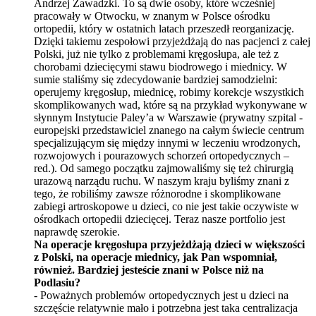
Andrzej Zawadzki. To są dwie osoby, kt
ó
re wcześniej
pracowały w Otwocku, w znanym w Polsce ośrodku
ortopedii, kt
ó
ry w ostatnich latach przeszedł reorganizację.
Dzięki takiemu zespołowi przyjeżdżają do nas pacjenci z całej
Polski, już nie tylko z problemami krę
gos
łupa, ale też z
chorobami dziecięcymi stawu biodrowego i miednicy. W
sumie staliśmy się zdecydowanie bardziej samodzielni:
operujemy krę
gos
łup, miednicę, robimy korekcje wszystkich
skomplikowanych wad, kt
ó
re są na przykład wykonywane w
słynnym Instytucie Paley
’
a w Warszawie (prywatny szpital -
europejski przedstawiciel znanego na całym świecie centrum
specjalizującym się między innymi w leczeniu wrodzonych,
rozwojowych i pourazowych schorzeń ortopedycznych –
red.). Od samego początku zajmowaliśmy się też
chirurgi
ą
urazową narządu ruchu. W naszym kraju byliśmy znani z
tego, że robiliśmy zawsze różnorodne i skomplikowane
zabiegi artroskopowe u dzieci, co nie jest takie oczywiste w
ośrodkach ortopedii dziecięcej. Teraz nasze portfolio jest
naprawdę szerokie.
Na operacje krę
gos
łupa przyjeżdżają dzieci w większości
z Polski, na operacje miednicy, jak Pan wspomniał,
r
ó
wnież. Bardziej jesteście znani w Polsce niż na
Podlasiu?
- P
oważnych problem
ó
w ortopedycznych jest u dzieci na
szczęście relatywnie mało i potrzebna jest taka centralizacja