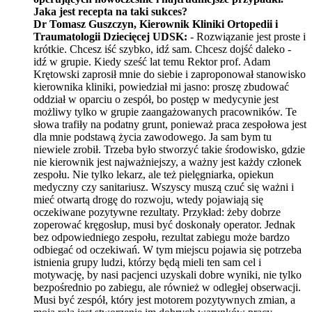
Jaka jest recepta na taki sukces?
Dr Tomasz Guszczyn, Kierownik Kliniki Ortopedii i
Traumatologii Dziecięcej UDSK:
- Rozwiązanie jest proste i
kr
ó
tkie. Chcesz iść szybko, idź sam. Chcesz dojść daleko -
idź w grupie. Kiedy sześć lat temu Rektor prof. Adam
Krętowski zaprosił mnie do siebie i zaproponował stanowisko
kierownika kliniki, powiedział mi jasno: proszę zbudować
oddział w oparciu o zespół, bo postęp w medycynie jest
możliwy tylko w grupie zaangażowanych pracownik
ó
w. Te
słowa trafiły na podatny grunt, ponieważ praca zespołowa jest
dla mnie podstawą życia zawodowego. Ja sam bym tu
niewiele zrobił. Trzeba było stworzyć takie środowisko, gdzie
nie kierownik jest najważniejszy, a ważny jest każdy członek
zespołu. Nie tylko lekarz, ale też
piel
ęgniarka, opiekun
medyczny czy sanitariusz. Wszyscy muszą czuć się waż
ni i
mie
ć otwartą drogę do rozwoju, wtedy pojawiają się
oczekiwane pozytywne rezultaty. Przykład: żeby dobrze
zoperować krę
gos
łup, musi być doskonały operator. Jednak
bez odpowiedniego zespołu, rezultat zabiegu może bardzo
odbiegać od oczekiwań. W tym miejscu pojawia się potrzeba
istnienia grupy ludzi, kt
ó
rz
y b
ędą mieli ten sam cel i
motywację, by nasi pacjenci uzyskali dobre wyniki, nie tylko
bezpośrednio po zabiegu, ale r
ó
wnież w odległej obserwacji.
Musi być zespół, kt
ó
ry jest motorem pozytywnych zmian, a