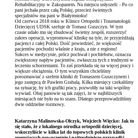
Rehabilitacyjny w Zakopanem
.
Na miejscu usłyszeli:
-
Po co
pani jechała przez całą Polskę, przecież świetnych
specjalistów ma pani w Białymstoku!
Od czerwca 2018 roku w Klinice Ortopedii i Traumatologii
Dziecięcej UDSK szefuje dr Tomasz Guszczyn. W tym
czasie udało mu się zbudować świetny zespół, rozszerzyć
zakres operacji, wypromować klinikę na tyle, że przyjeżdżają
pacjenci z całej Polski. Dość powiedzieć, że większość
pacjentów pochodzi właśnie z kraju, a nie z regionu!
Sukces w medycynie, prócz pochwał i pochlebstw, oznacza
zwiększony napływ pacjentów, zwłaszcza tych z trudnymi w
leczeniu schorzeniami. To zaś przekłada się na więcej pracy i
większe obciążenia. O tym wszystkim chcieliśmy
porozmawiać z szefem kliniki dr Tomaszem Guszczynem i
jego zastępcą dr Pawłem Grabalą. Kilka miesięcy czekaliśmy
na sytuację, by ich grafiki pracy, pozwoliły na taki wspólny
wywiad. Obaj panowie są tak zajęci, że w najbliższych
miesiącach nie było na to szans. Dlatego przeprowadziliśmy
dwie oddzielne rozmowy.
Katarzyna Malinowska-Olczyk, Wojciech Więcko:
Jak to
się stało, że z lokalnego ośrodka ortopedii dziecięcej,
wskoczyliście w kilka lat do topowych polskich klinik
operujących nowocześnie i najtrudniejsze przypadki.