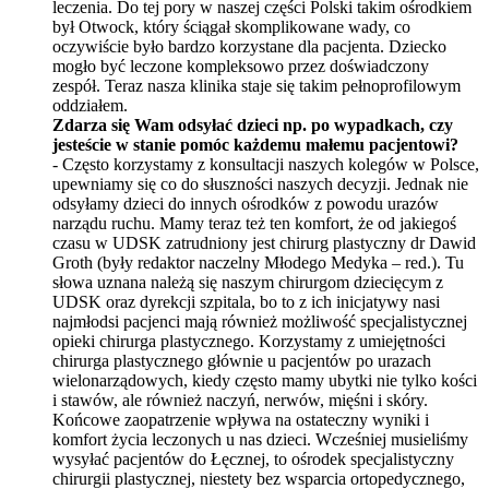
leczenia. Do tej pory w naszej części Polski takim ośrodkiem
był
Otwoc
k, kt
ó
ry
ściągał skomplikowane wady, co
oczywiście było bardzo korzystane dla pacjenta. Dziecko
mogło być leczone kompleksowo przez doświadczony
zespół. Teraz nasza klinika staje się takim pełnoprofilowym
oddziałem.
Zdarza się Wam odsyłać dzieci np. po wypadkach, czy
jesteście w stanie pom
ó
c każdemu małemu pacjentowi?
- Często korzystamy z konsultacji naszych koleg
ó
w w Polsce,
upewniamy się
co do s
łuszności naszych decyzji. Jednak nie
odsyłamy dzieci do innych ośrodk
ó
w z powodu uraz
ó
w
narządu ruchu. Mamy teraz też ten komfort, że od jakiegoś
czasu w UDSK zatrudniony jest chirurg plastyczny dr Dawid
Groth (były redaktor naczelny Młodego Medyka – red.). Tu
słowa uznana należą się naszym chirurgom dziecięcym z
UDSK oraz dyrekcji szpitala, bo to z ich inicjatywy nasi
najmłodsi pacjenci mają również możliwość specjalistycznej
opieki chirurga plastycznego. Korzystamy z umiejętności
chirurga plastycznego głównie u pacjentów po urazach
wielonarządowych, kiedy często mamy ubytki nie tylko kości
i stawów, ale również naczyń, nerwów, mięśni i skóry.
Końcowe zaopatrzenie wpływa na ostateczny wyniki i
komfort życia leczonych u nas dzieci. Wcześniej musieliśmy
wysyłać pacjentów
do
Łęcznej, to ośrodek specjalistyczny
chirurgii plastycznej, niestety bez wsparcia ortopedycznego,