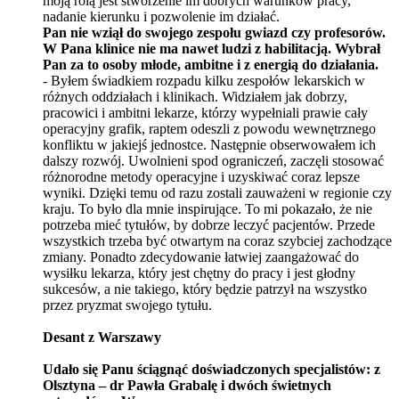
moją rolą jest stworzenie im dobrych warunków pracy,
nadanie kierunku i pozwolenie im działać.
Pan nie wziął do swojego zespołu gwiazd czy profesor
ó
w.
W Pana klinice nie ma nawet ludzi z habilitacją. Wybrał
Pan za to osoby młode, ambitne i z energią do działania.
- By
łem świadkiem rozpadu kilku zespołów lekarskich w
różnych oddziałach i klinikach. Widziałem jak dobrzy,
pracowici i ambitni lekarze, kt
ó
rzy wypełniali prawie cały
operacyjny grafik, raptem odeszli z powodu wewnętrznego
konfliktu w jakiejś jednostce. Następnie obserwowałem ich
dalszy rozw
ó
j. Uwolnieni spod ograniczeń, zaczęli stosować
różnorodne metody operacyjne i uzyskiwać coraz lepsze
wyniki. Dzięki temu od razu zostali zauważeni w regionie czy
kraju. To było dla mnie inspirujące. To mi pokazał
o,
że nie
potrzeba mieć tytułów, by dobrze leczyć pacjent
ó
w. Przede
wszystkich trzeba być otwartym na coraz szybciej zachodzące
zmiany. Ponadto zdecydowanie łatwiej zaangażować do
wysiłku lekarza, kt
ó
ry jest chętny do pracy i jest głodny
sukces
ó
w, a nie takiego, kt
ó
ry b
ędzie patrzył na wszystko
przez pryzmat swojego tytułu.
Desant z Warszawy
Udało się Panu ściągnąć doświadczonych specjalist
ó
w: z
Olsztyna – dr Pawł
a Grabal
ę i dw
ó
ch
świetnych