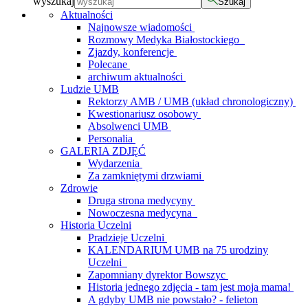
wyszukaj
Szukaj
Aktualności
Najnowsze wiadomości
Rozmowy Medyka Białostockiego
Zjazdy, konferencje
Polecane
archiwum aktualności
Ludzie UMB
Rektorzy AMB / UMB (układ chronologiczny)
Kwestionariusz osobowy
Absolwenci UMB
Personalia
GALERIA ZDJĘĆ
Wydarzenia
Za zamkniętymi drzwiami
Zdrowie
Druga strona medycyny
Nowoczesna medycyna
Historia Uczelni
Pradzieje Uczelni
KALENDARIUM UMB na 75 urodziny
Uczelni
Zapomniany dyrektor Bowszyc
Historia jednego zdjęcia - tam jest moja mama!
A gdyby UMB nie powstało? - felieton