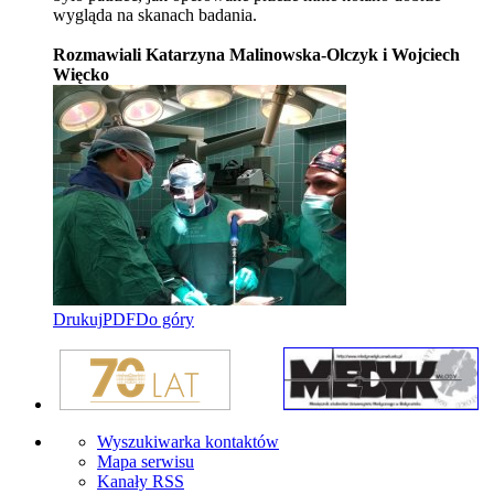
wygląda na skanach badania.
Rozmawiali Katarzyna Malinowska-Olczyk i Wojciech
Więcko
Drukuj
PDF
Do góry
Wyszukiwarka kontaktów
Mapa serwisu
Kanały RSS