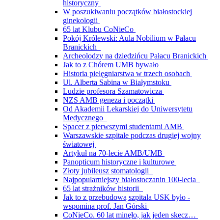
historyczny
W poszukiwaniu początków białostockiej
ginekologii
65 lat Klubu CoNieCo
Pokój Królewski: Aula Nobilium w Pałacu
Branickich
Archeolodzy na dziedzińcu Pałacu Branickich
Jak to z Chórem UMB bywało
Historia pielęgniarstwa w trzech osobach
Ul. Alberta Sabina w Białymstoku
Ludzie profesora Szamatowicza
NZS AMB geneza i początki
Od Akademii Lekarskiej do Uniwersytetu
Medycznego
Spacer z pierwszymi studentami AMB
Warszawskie szpitale podczas drugiej wojny
światowej
Artykuł na 70-lecie AMB/UMB
Panopticum historyczne i kulturowe
Złoty jubileusz stomatologii
Najpopularniejszy białostoczanin 100-lecia
65 lat strażników historii
Jak to z przebudową szpitala USK było -
wspomina prof. Jan Górski
CoNieCo. 60 lat minęło, jak jeden skecz…