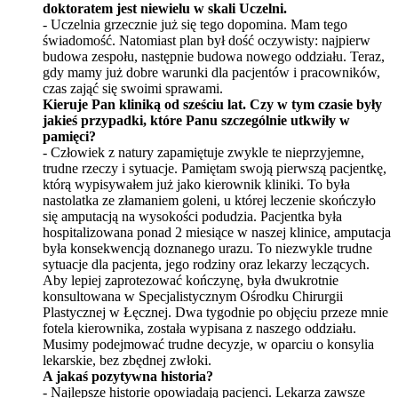
doktoratem jest niewielu w skali Uczelni.
- Uczelnia grzecznie już się tego dopomina. Mam tego
świadomość. Natomiast plan był dość oczywisty: najpierw
budowa zespołu, następnie budowa nowego oddziału. Teraz,
gdy mamy już dobre warunki dla pacjentów i pracowników,
czas zająć się swoimi sprawami.
Kieruje Pan kliniką od sześciu lat. Czy w tym czasie były
jakieś przypadki, kt
ó
re Panu szczeg
ó
lnie utkwiły w
pamię
ci?
- Człowiek z natury zapamiętuje zwykle te nieprzyjemne,
trudne rzeczy i sytuacje. Pamiętam swoją pierwszą pacjentkę,
którą wypisywałem już jako kierownik kliniki. To był
a
nastolatka ze złamaniem goleni, u kt
ó
rej leczenie skończył
o
si
ę amputacją na wysokości podudzia. Pacjentka była
hospitalizowana ponad 2 miesiące w naszej klinice, amputacja
była konsekwencją doznanego urazu. To niezwykle trudne
sytuacje dla pacjenta, jego rodziny oraz lekarzy leczących.
Aby lepiej zaprotezować kończynę, była dwukrotnie
konsultowana w Specjalistycznym Ośrodku Chirurgii
Plastycznej w Łęcznej. Dwa tygodnie po objęciu przeze mnie
fotela kierownika, została wypisana z naszego oddziału.
Musimy podejmować trudne decyzje, w oparciu o konsylia
lekarskie, bez zbędnej zwłoki.
A jakaś pozytywna historia?
- Najlepsze historie opowiadają pacjenci. Lekarza zawsze