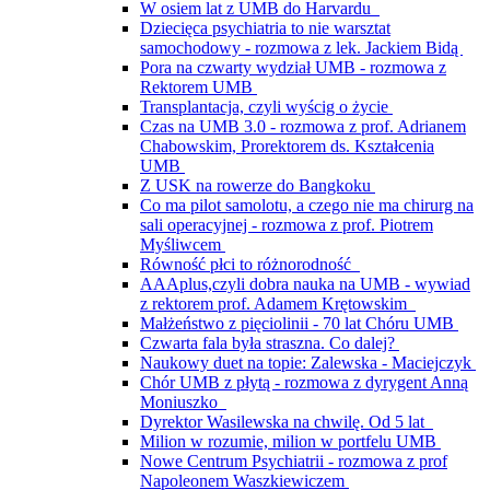
W osiem lat z UMB do Harvardu
Dziecięca psychiatria to nie warsztat
samochodowy - rozmowa z lek. Jackiem Bidą
Pora na czwarty wydział UMB - rozmowa z
Rektorem UMB
Transplantacja, czyli wyścig o życie
Czas na UMB 3.0 - rozmowa z prof. Adrianem
Chabowskim, Prorektorem ds. Kształcenia
UMB
Z USK na rowerze do Bangkoku
Co ma pilot samolotu, a czego nie ma chirurg na
sali operacyjnej - rozmowa z prof. Piotrem
Myśliwcem
Równość płci to różnorodność
AAAplus,czyli dobra nauka na UMB - wywiad
z rektorem prof. Adamem Krętowskim
Małżeństwo z pięciolinii - 70 lat Chóru UMB
Czwarta fala była straszna. Co dalej?
Naukowy duet na topie: Zalewska - Maciejczyk
Chór UMB z płytą - rozmowa z dyrygent Anną
Moniuszko
Dyrektor Wasilewska na chwilę. Od 5 lat
Milion w rozumie, milion w portfelu UMB
Nowe Centrum Psychiatrii - rozmowa z prof
Napoleonem Waszkiewiczem