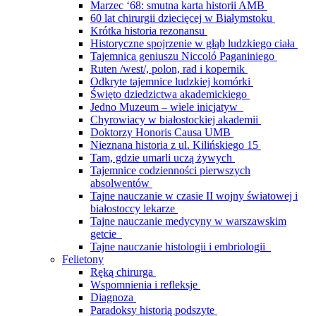
Marzec ‘68: smutna karta historii AMB
60 lat chirurgii dziecięcej w Białymstoku
Krótka historia rezonansu
Historyczne spojrzenie w głąb ludzkiego ciała
Tajemnica geniuszu Niccoló Paganiniego
Ruten /west/, polon, rad i kopernik
Odkryte tajemnice ludzkiej komórki
Święto dziedzictwa akademickiego
Jedno Muzeum – wiele inicjatyw
Chyrowiacy w białostockiej akademii
Doktorzy Honoris Causa UMB
Nieznana historia z ul. Kilińskiego 15
Tam, gdzie umarli uczą żywych
Tajemnice codzienności pierwszych
absolwentów
Tajne nauczanie w czasie II wojny światowej i
białostoccy lekarze
Tajne nauczanie medycyny w warszawskim
getcie
Tajne nauczanie histologii i embriologii
Felietony
Ręką chirurga
Wspomnienia i refleksje
Diagnoza
Paradoksy historią podszyte