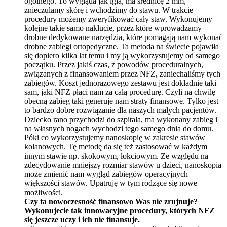
og
ó
lnego. To wygląda jak igł
a, ma
średnicę 2 mm,
znieczulamy sk
ó
rę i wchodzimy do stawu. W trakcie
procedury możemy zweryfikować cały staw. Wykonujemy
kolejne takie samo nakłucie, przez które wprowadzamy
drobne dedykowane narzędzia, które pomagają nam wykonać
drobne zabiegi ortopedyczne.
Ta metoda na
świecie pojawiła
się dopiero kilka lat temu i my ją wykorzystujemy od samego
początku. Przez jakiś czas, z powodów proceduralnych,
związanych z finansowaniem przez NFZ, zaniechaliśmy tych
zabiegów. Koszt jednorazowego zestawu jest dokładnie taki
sam, jaki NFZ płaci nam za całą procedurę. Czyli na chwilę
obecną zabieg taki generuje nam straty finansowe. Tylko jest
to bardzo dobre rozwiązanie dla naszych małych pacjent
ó
w.
Dziecko rano przychodzi do szpitala, ma wykonany zabieg i
na własnych nogach wychodzi tego samego dnia do domu.
P
ó
ki co wykorzystujemy nanoskopię w zakresie staw
ó
w
kolanowych. Tę metodę da się też zastosować w każdym
innym stawie np. skokowym, łokciowym. Ze względu na
zdecydowanie mniejszy rozmiar stawów u dzieci, nanoskopia
może zmienić nam wygląd zabiegów operacyjnych
większości stawów. Upatruję w tym rodzące się nowe
możliwości.
Czy ta nowoczesność finansowo Was nie zrujnuje?
Wykonujecie tak innowacyjne procedury, kt
ó
rych NFZ
się jeszcze uczy i ich nie finansuje.