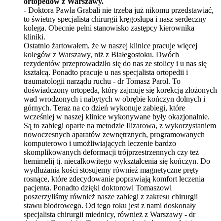
ortoped
ó
w z Warszawy.
- Doktora Pawła Grabali nie trzeba już nikomu przedstawiać,
to świetny specjalista chirurgii krę
gos
łupa i nasz serdeczny
kolega. Obecnie pełni stanowisko zastę
pc
y kierownika
kliniki.
Ostatnio żartowałem, że w naszej klinice pracuje więcej
kolegów z Warszawy, niż z Białegostoku. Dw
ó
ch
rezydent
ó
w przeprowadził
o si
ę
do nas z
e stolicy i u nas się
kształcą. Ponadto pracuje u nas specjalista ortopedii i
traumatologii narządu ruchu - dr Tomasz Parol. To
doświadczony ortopeda, kt
ó
ry zajmuje się korekcją złożonych
wad wrodzonych i nabytych w obrębie kończyn dolnych i
g
ó
rnych. Teraz na co dzień wykonuje zabiegi, które
wcześniej w naszej klinice wykonywane były okazjonalnie.
Są to zabiegi oparte na metodzie Ilizarowa, z wykorzystaniem
nowoczesnych aparat
ó
w zewnętrznych, programowanych
komputerowo i umożliwiających leczenie bardzo
skomplikowanych deformacji tr
ó
jprzestrzennych czy też
hemimelij tj. niecałkowitego wykształcenia się kończyn. Do
wydłużania kości stosujemy również magnetyczne pręty
rosnące, kt
ó
re zdecydowanie poprawiają komfort leczenia
pacjenta. Ponadto dzięki doktorowi Tomaszowi
poszerzyliśmy r
ó
wnież nasze zabiegi z zakresu chirurgii
stawu biodrowego. Od tego roku jest z nami doskonały
specjalista chirurgii miednicy, r
ó
wnież z Warszawy - dr