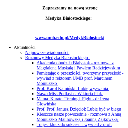
Zapraszamy na nową stronę
Medyka Białostockiego:
www.umb.edu.pl/MedykBialostocki
Aktualności
Najnowsze wiadomości
Rozmowy Medyka Białostockiego
Akademia obudziła Białystok - rozmowa z
Magdaleną Muskałą i Pawłem Radziejewskim
Pamiętając o przeszłości, tworzymy przyszłość -
wywiad z rektorem UMB prof. Marcinem
Moniuszko
Prof. Karol Kamiński: Lubię wyzwania
Nasza Miss Podlasia - Wiktoria Ptak
Mama. Karate. Treningi. Fight - dr Irena
Głowińska
Prof. Prof. Janusz Dzięcioł: Lubię być w biegu
Kleszcze nasze powszednie - rozmowa z Anną
Moniuszko-Malinowską i Joanną Zajkowską
To jest klucz do sukcesu - wywiad z prof.