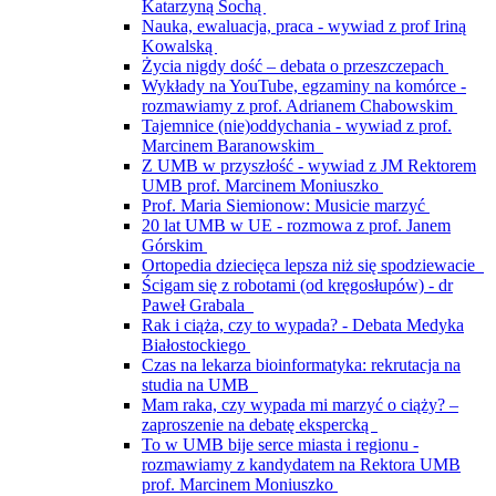
Katarzyną Sochą
Nauka, ewaluacja, praca - wywiad z prof Iriną
Kowalską
Życia nigdy dość – debata o przeszczepach
Wykłady na YouTube, egzaminy na komórce -
rozmawiamy z prof. Adrianem Chabowskim
Tajemnice (nie)oddychania - wywiad z prof.
Marcinem Baranowskim
Z UMB w przyszłość - wywiad z JM Rektorem
UMB prof. Marcinem Moniuszko
Prof. Maria Siemionow: Musicie marzyć
20 lat UMB w UE - rozmowa z prof. Janem
Górskim
Ortopedia dziecięca lepsza niż się spodziewacie
Ścigam się z robotami (od kręgosłupów) - dr
Paweł Grabala
Rak i ciąża, czy to wypada? - Debata Medyka
Białostockiego
Czas na lekarza bioinformatyka: rekrutacja na
studia na UMB
Mam raka, czy wypada mi marzyć o ciąży? –
zaproszenie na debatę ekspercką
To w UMB bije serce miasta i regionu -
rozmawiamy z kandydatem na Rektora UMB
prof. Marcinem Moniuszko