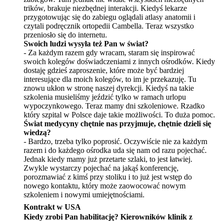
trik
ó
w, brakuje niezbędnej interakcji. Kiedyś lekarze
przygotowując się do zabiegu oglądali atlasy anatomii i
czytali podręcznik ortopedii
Cambella. Teraz wszystko
przeniosło się do internetu.
Swoich ludzi wysyła też Pan w świat?
-
Za każdym razem gdy wracam, staram się inspirować
swoich kolegów doświadczeniami z innych ośrodków. Kiedy
dostaję gdzieś zaproszenie, które może być bardziej
interesujące dla moich kolegów, to im je przekazuję. Tu
znowu ukłon w stronę naszej dyrekcji. Kiedyś na takie
szkolenia musieliśmy jeździć tylko w ramach urlopu
wypoczynkowego. Teraz mamy dni szkoleniowe. Rzadko
kt
ó
ry szpital w Polsce daje takie możliwości. To duża pomoc.
Świat medycyny chętnie nas przyjmuje, chętnie dzieli się
wiedzą
?
- Bardzo, trzeba tylko poprosić. Oczywiście nie za każdym
razem i do każdego ośrodka uda się nam od razu pojechać.
Jednak kiedy mamy już przetarte szlaki, to jest łatwiej.
Zwykle wystarczy pojechać na jakąś konferencję,
porozmawiać z kimś przy stoliku i to już jest wstęp do
nowego kontaktu, który może zaowocować nowym
szkoleniem i nowymi umiejętnościami.
Kontrakt w USA
Kiedy zrobi Pan habilitację? Kierownik
ó
w klinik z