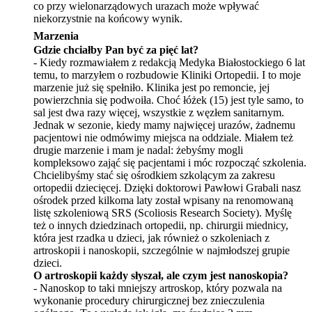
co przy wielonarządowych urazach może wpływać
niekorzystnie na końcowy wynik.
Marzenia
Gdzie chciałby Pan być
za pi
ęć
lat?
- Kiedy rozmawiałem z redakcją Medyka Białostockiego 6 lat
temu, to marzyłem o rozbudowie
Klinik
i Ortopedii. I to moje
marzenie już się spełniło. Klinika jest po remoncie, jej
powierzchnia się podwoiła. Choć łóżek (15) jest tyle samo, to
sal jest dwa razy więcej, wszystkie z węzłem sanitarnym.
Jednak w sezonie, kiedy mamy najwięcej uraz
ó
w, żadnemu
pacjentowi nie odm
ó
wimy miejsca na oddziale. Miał
em te
ż
drugie marzenie i mam je nadal: żebyśmy mogli
kompleksowo zająć się pacjentami i m
ó
c rozpocząć szkolenia.
Chcielibyśmy stać się ośrodkiem szkolącym za zakresu
ortopedii dziecięcej. Dzięki doktorowi Pawłowi Grabali nasz
ośrodek przed kilkoma laty został wpisany na renomowaną
listę szkoleniową SRS (Scoliosis Research Society). M
y
ślę
też
o
innych dziedzinach ortopedii, np. chirurgii miednicy,
kt
ó
ra jest rzadka u dzieci, jak również o szkoleniach z
artroskopii i nanoskopii, szczególnie w najmłodszej grupie
dzieci.
O artroskopii każdy słyszał, ale czym jest nanoskopia?
- Nanoskop to taki mniejszy artroskop, kt
ó
ry pozwala na
wykonanie procedury chirurgicznej bez znieczulenia