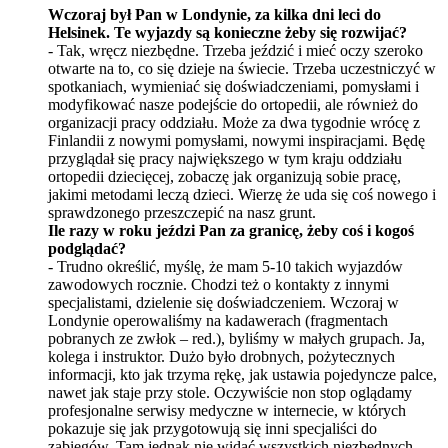
Wczoraj był Pan w Londynie, za kilka dni leci do
Helsinek. Te wyjazdy są konieczne żeby się rozwijać
?
- Tak, wręcz niezbędne. Trzeba jeździć i mieć oczy szeroko
otwarte na to, co się dzieje na świecie. Trzeba uczestniczyć w
spotkaniach, wymieniać się doświadczeniami, pomysłami i
modyfikować nasze podejście do ortopedii, ale również do
organizacji pracy oddziału. Może za dwa tygodnie wr
ó
cę z
Finlandii z nowymi pomysłami, nowymi inspiracjami. Będę
przyglądał się pracy największego w tym kraju oddziału
ortopedii dziecięcej, zobaczę jak organizują sobie pracę,
jakimi metodami leczą dzieci. Wierzę że uda się coś nowego i
sprawdzonego przeszczepić na nasz grunt.
Ile razy w roku jeździ Pan za granicę, żeby coś i kogoś
podglądać
?
-
Trudno określić, myślę, że mam 5-10 takich wyjazd
ó
w
zawodowych rocznie. Chodzi też o kontakty z innymi
specjalistami, dzielenie się doświadczeniem. Wczoraj w
Londynie operowaliśmy na kadawerach (fragmentach
pobranych ze zwł
ok
– red.), byliśmy w małych grupach. Ja,
kolega i instruktor. Dużo było drobnych, pożytecznych
informacji, kto jak trzyma rękę, jak ustawia pojedyncze palce,
nawet jak staje przy stole. Oczywiś
cie non stop ogl
ądamy
profesjonalne serwisy medyczne w internecie, w których
pokazuje się jak przygotowują się inni specjaliści do
zabieg
ó
w. Tam jednak nie widać wszystkich niezbędnych