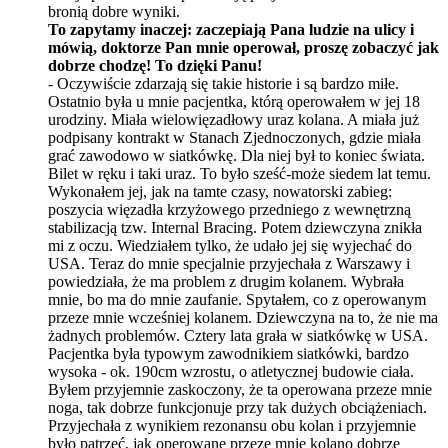
bronią dobre wyniki.
To zapytamy inaczej: zaczepiają Pana ludzie na ulicy i
m
ó
wią, doktorze Pan mnie operował, proszę zobaczyć jak
dobrze chodzę! To dzięki Panu!
-
Oczywiście zdarzają się takie historie i są bardzo miłe.
Ostatnio była u mnie pacjentka, kt
ó
rą operowałem w jej 18
urodziny. Miała wielowię
zad
łowy uraz kolana. A miała już
podpisany kontrakt w Stanach Zjednoczonych, gdzie miał
a
gra
ć zawodowo w siatk
ó
wkę. Dla niej był
to
koniec świata.
Bilet w ręku i taki uraz. To było sześć-może siedem lat temu.
Wykonałem jej, jak na tamte czasy, nowatorski zabieg:
poszycia więzadła krzyżowego przedniego z wewnętrzną
stabilizacją tzw. Internal Bracing. Potem dziewczyna znikła
mi z oczu. Wiedziałem tylko, że udało jej się wyjechać do
USA. Teraz do mnie specjalnie przyjechała z Warszawy i
powiedziała, że ma problem z drugim kolanem. Wybrała
mnie, bo ma do mnie zaufanie. Spytałem, co z operowanym
przeze mnie wcześniej kolanem. Dziewczyna na to, że nie ma
żadnych problemów. Cztery lata grała w siatkówkę w USA.
Pacjentka była typowym zawodnikiem siatkówki, bardzo
wysoka - ok. 190cm wzrostu, o atletycznej budowie ciała
.
By
łem przyjemnie zaskoczony, że ta operowana przeze mnie
noga, tak dobrze funkcjonuje przy tak
du
żych obciążeniach.
Przyjechała z wynikiem rezonansu obu kolan i przyjemnie
było patrzeć, jak operowane przeze mnie kolano dobrze