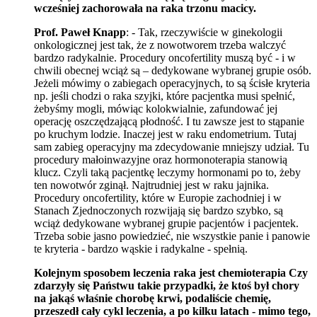
wcześniej zachorowała na raka trzonu macicy.
Prof. Paweł Knapp
: - Tak, rzeczywiście w ginekologii
onkologicznej jest tak, że z nowotworem trzeba walczyć
bardzo radykalnie. Procedury oncofertility muszą być - i w
chwili obecnej wciąż są – dedykowane wybranej grupie osób.
Jeżeli mówimy o zabiegach operacyjnych, to są ścisłe kryteria
np. jeśli chodzi o raka szyjki, które pacjentka musi spełnić,
żebyśmy mogli, mówiąc kolokwialnie, zafundować jej
operację oszczędzającą płodność. I tu zawsze jest to stąpanie
po kruchym lodzie. Inaczej jest w raku endometrium. Tutaj
sam zabieg operacyjny ma zdecydowanie mniejszy udział. Tu
procedury małoinwazyjne oraz hormonoterapia stanowią
klucz. Czyli taką pacjentkę leczymy hormonami po to, żeby
ten nowotwór zginął. Najtrudniej jest w raku jajnika.
Procedury oncofertility, które w Europie zachodniej i w
Stanach Zjednoczonych rozwijają się bardzo szybko, są
wciąż dedykowane wybranej grupie pacjentów i pacjentek.
Trzeba sobie jasno powiedzieć, nie wszystkie panie i panowie
te kryteria - bardzo wąskie i radykalne - spełnią.
Kolejnym sposobem leczenia raka jest chemioterapia Czy
zdarzyły się Państwu takie przypadki, że ktoś był chory
na jakąś właśnie chorobę krwi, podaliście chemię,
przeszedł cały cykl leczenia, a po kilku latach - mimo tego,