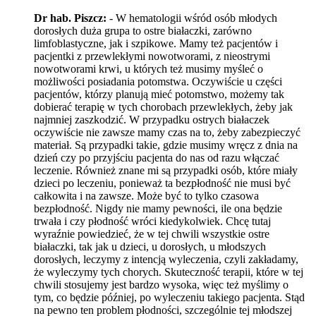
Dr hab. Piszcz:
- W hematologii wśród osób młodych
dorosłych duża grupa to ostre białaczki, zarówno
limfoblastyczne, jak i szpikowe. Mamy też pacjentów i
pacjentki z przewlekłymi nowotworami, z nieostrymi
nowotworami krwi, u których też musimy myśleć o
możliwości posiadania potomstwa. Oczywiście u części
pacjentów, którzy planują mieć potomstwo, możemy tak
dobierać terapię w tych chorobach przewlekłych, żeby jak
najmniej zaszkodzić. W przypadku ostrych białaczek
oczywiście nie zawsze mamy czas na to, żeby zabezpieczyć
materiał. Są przypadki takie, gdzie musimy wręcz z dnia na
dzień czy po przyjściu pacjenta do nas od razu włączać
leczenie. Również znane mi są przypadki osób, które miały
dzieci po leczeniu, ponieważ ta bezpłodność nie musi być
całkowita i na zawsze. Może być to tylko czasowa
bezpłodność. Nigdy nie mamy pewności, ile ona będzie
trwała i czy płodność wróci kiedykolwiek. Chcę tutaj
wyraźnie powiedzieć, że w tej chwili wszystkie ostre
białaczki, tak jak u dzieci, u dorosłych, u młodszych
dorosłych, leczymy z intencją wyleczenia, czyli zakładamy,
że wyleczymy tych chorych. Skuteczność terapii, które w tej
chwili stosujemy jest bardzo wysoka, więc też myślimy o
tym, co będzie później, po wyleczeniu takiego pacjenta. Stąd
na pewno ten problem płodności, szczególnie tej młodszej