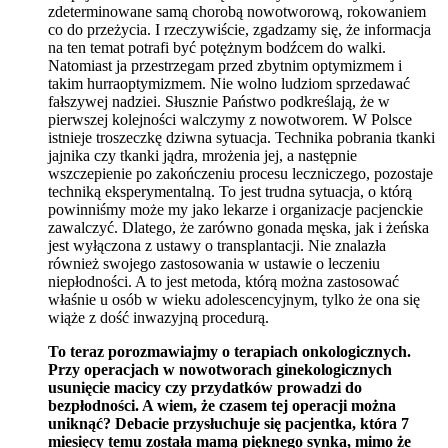
zdeterminowane samą chorobą nowotworową, rokowaniem
co do przeżycia. I rzeczywiście, zgadzamy się, że informacja
na ten temat potrafi być potężnym bodźcem do walki.
Natomiast ja przestrzegam przed zbytnim optymizmem i
takim hurraoptymizmem. Nie wolno ludziom sprzedawać
fałszywej nadziei. Słusznie Państwo podkreślają, że w
pierwszej kolejności walczymy z nowotworem. W Polsce
istnieje troszeczkę dziwna sytuacja. Technika pobrania tkanki
jajnika czy tkanki jądra, mrożenia jej, a następnie
wszczepienie po zakończeniu procesu leczniczego, pozostaje
techniką eksperymentalną. To jest trudna sytuacja, o którą
powinniśmy może my jako lekarze i organizacje pacjenckie
zawalczyć. Dlatego, że zarówno gonada męska, jak i żeńska
jest wyłączona z ustawy o transplantacji. Nie znalazła
również swojego zastosowania w ustawie o leczeniu
niepłodności. A to jest metoda, którą można zastosować
właśnie u osób w wieku adolescencyjnym, tylko że ona się
wiąże z dość inwazyjną procedurą.
To teraz porozmawiajmy o terapiach onkologicznych.
Przy operacjach w nowotworach ginekologicznych
usunięcie macicy czy przydatków prowadzi do
bezpłodności. A wiem, że czasem tej operacji można
uniknąć? Debacie przysłuchuje się pacjentka, która 7
miesięcy temu została mamą pięknego synka, mimo że