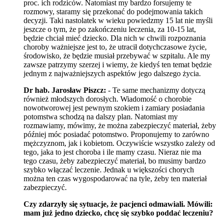
proc. ich rodziców. Natomiast my bardzo forsujemy te
rozmowy, staramy się przekonać do podejmowania takich
decyzji. Taki nastolatek w wieku powiedzmy 15 lat nie myśli
jeszcze o tym, że po zakończeniu leczenia, za 10-15 lat,
będzie chciał mieć dziecko. Dla nich w chwili rozpoznania
choroby ważniejsze jest to, że utracił dotychczasowe życie,
środowisko, że będzie musiał przebywać w szpitalu. Ale my
zawsze patrzymy szerzej i wiemy, że kiedyś ten temat będzie
jednym z najważniejszych aspektów jego dalszego życia.
Dr hab. Jarosław Piszcz:
- Te same mechanizmy dotyczą
również młodszych dorosłych. Wiadomość o chorobie
nowotworowej jest pewnym szokiem i zamiary posiadania
potomstwa schodzą na dalszy plan. Natomiast my
rozmawiamy, mówimy, że można zabezpieczyć materiał, żeby
później móc posiadać potomstwo. Proponujemy to zarówno
mężczyznom, jak i kobietom. Oczywiście wszystko zależy od
tego, jaka to jest choroba i ile mamy czasu. Nieraz nie ma
tego czasu, żeby zabezpieczyć materiał, bo musimy bardzo
szybko włączać leczenie. Jednak u większości chorych
można ten czas wygospodarować na tyle, żeby ten materiał
zabezpieczyć.
Czy zdarzyły się sytuacje, że pacjenci odmawiali. Mówili:
mam już jedno dziecko, chcę się szybko poddać leczeniu?