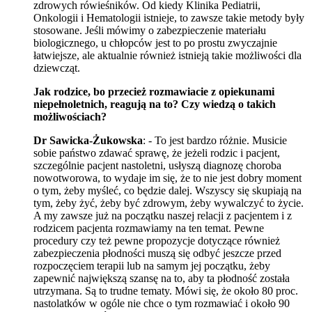
zdrowych rówieśników. Od kiedy Klinika Pediatrii,
Onkologii i Hematologii istnieje, to zawsze takie metody były
stosowane. Jeśli mówimy o zabezpieczenie materiału
biologicznego, u chłopców jest to po prostu zwyczajnie
łatwiejsze, ale aktualnie również istnieją takie możliwości dla
dziewcząt.
Jak rodzice, bo przecież rozmawiacie z opiekunami
niepełnoletnich, reagują na to? Czy wiedzą o takich
możliwościach?
Dr Sawicka-Żukowska
: - To jest bardzo różnie. Musicie
sobie państwo zdawać sprawę, że jeżeli rodzic i pacjent,
szczególnie pacjent nastoletni, usłyszą diagnozę choroba
nowotworowa, to wydaje im się, że to nie jest dobry moment
o tym, żeby myśleć, co będzie dalej. Wszyscy się skupiają na
tym, żeby żyć, żeby być zdrowym, żeby wywalczyć to życie.
A my zawsze już na początku naszej relacji z pacjentem i z
rodzicem pacjenta rozmawiamy na ten temat. Pewne
procedury czy też pewne propozycje dotyczące również
zabezpieczenia płodności muszą się odbyć jeszcze przed
rozpoczęciem terapii lub na samym jej początku, żeby
zapewnić największą szansę na to, aby ta płodność została
utrzymana. Są to trudne tematy. Mówi się, że około 80 proc.
nastolatków w ogóle nie chce o tym rozmawiać i około 90