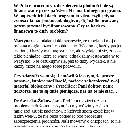
W Polsce procedury zabezpieczenia płodności nie są
finansowane przez państwo. Nie ma żadnego programu.
W poprzednich latach program in vitro, czyli jedyna
szansa dla pacjentów onkologicznych, był finansowany,
potem przestał być finansowany. Czy ta bariera
finansowa to duży problem?
Martyna:
- Ja miałam takie szczęście, że mogłam i moja
rodzina mogła pozwolić sobie na to. Wiadomo, każdy pacjent
jest inny i każdy ma inną sytuację, ale wydaje mi się, że to są
takie pieniądze, które są warte jednak zainwestowania w to
wszystko. Nie oszukujmy się, jest to duży wydatek, a nie
każdy może na niego sobie pozwolić.
Czy zdarzało wam się, że mówiliście o tym, że proszę
państwa, istnieje możliwość, możecie zabezpieczyć swój
materiał biologiczny i słyszeliście: Pani doktor, panie
doktorze, ale to są duże pieniądze, nas na to nie stać…
Dr Sawicka-Żukowska
: - Problem u dzieci też jest
problemem dużo mniejszym, bo my mówimy o dużo
mniejszej grupie pacjentów, z których spora część jest w
takim wieku, że nie będą podlegać pod procedurę
zabezpieczenia płodności. Jeśli mówimy o chłopcach, to nie
wiązało się to z kosztami. Natomiast jeśli chodzi o