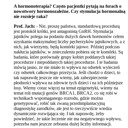
A hormonoterapia? Często pacjentki pytają na forach o
nowotwory hormonozależne. Czy stymulacja hormonalną
nie rozsieje raka?
Prof. Jach:
- Nie, proszę państwa, standardową procedurą
jest protokół krótki, jest antagonistą GnRH. Stymulacja
jajników polega na podaniu dużych dawek hormonów celem
uzyskania maksymalnej liczby pęcherzyków jajnikowych, a z
nich, jak wierzymy, będą komórki jajowe. Później podczas
nakłucia jajników, w znieczuleniu pobiera się te komórki. Są
badania, które porównały grupy kobiet poddanych takiej
procedurze i niepoddanych takiej procedurze. I te badania
mówią jasno, że nie miało to wpływu na odsetek wyleczeń
czy odsetek całkowitego przeżycia. Jeśli chodzi o dzieci, to
tak naprawdę jeszcze nie wiemy, jak zabezpieczenie
płodności wpływa na zdrowie tych dzieci i na ich późniejsze
losy. Wiemy coraz więcej na temat epigenetyki, wiemy na
temat roli mutacji genów BRCA1, BRCA2, co się robi w
technikach wspomaganego rozrodu, gdzie można
genetypować, robić tak zwaną przedimplantacyjną
diagnostykę zarodków, ale jest to rzeczywiście wiedza
dynamicznie rozwijająca się. I tak naprawdę, żeby
powiedzieć, że takie leczenie nie ma negatywnego wpływu,
potrzeba nam jeszcze zebrania dużej liczby informacji.