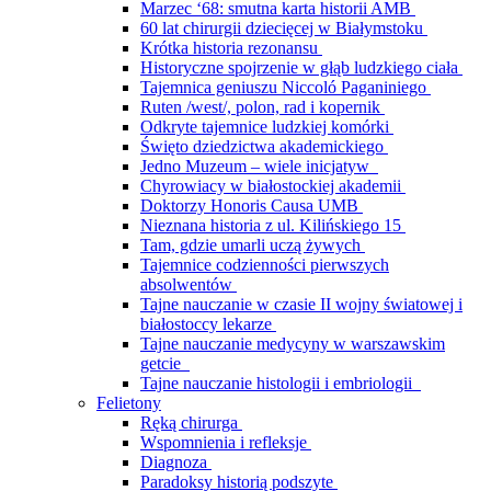
Marzec ‘68: smutna karta historii AMB
60 lat chirurgii dziecięcej w Białymstoku
Krótka historia rezonansu
Historyczne spojrzenie w głąb ludzkiego ciała
Tajemnica geniuszu Niccoló Paganiniego
Ruten /west/, polon, rad i kopernik
Odkryte tajemnice ludzkiej komórki
Święto dziedzictwa akademickiego
Jedno Muzeum – wiele inicjatyw
Chyrowiacy w białostockiej akademii
Doktorzy Honoris Causa UMB
Nieznana historia z ul. Kilińskiego 15
Tam, gdzie umarli uczą żywych
Tajemnice codzienności pierwszych
absolwentów
Tajne nauczanie w czasie II wojny światowej i
białostoccy lekarze
Tajne nauczanie medycyny w warszawskim
getcie
Tajne nauczanie histologii i embriologii
Felietony
Ręką chirurga
Wspomnienia i refleksje
Diagnoza
Paradoksy historią podszyte