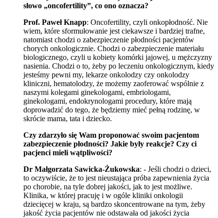
słowo „oncofertility”, co ono oznacza?
Prof. Paweł Knapp
: Oncofertility, czyli onkopłodność. Nie
wiem, które sformułowanie jest ciekawsze i bardziej trafne,
natomiast chodzi o zabezpieczenie płodności pacjentów
chorych onkologicznie. Chodzi o zabezpieczenie materiału
biologicznego, czyli u kobiety komórki jajowej, u mężczyzny
nasienia. Chodzi o to, żeby po leczeniu onkologicznym, kiedy
jesteśmy pewni my, lekarze onkolodzy czy onkolodzy
kliniczni, hematolodzy, że możemy zaoferować wspólnie z
naszymi kolegami ginekologami, embriologami,
ginekologami, endokrynologami procedury, które mają
doprowadzić do tego, że będziemy mieć pełną rodzinę, w
skrócie mama, tata i dziecko.
Czy zdarzyło się Wam proponować swoim pacjentom
zabezpieczenie płodności? Jakie były reakcje? Czy ci
pacjenci mieli wątpliwości?
Dr Małgorzata Sawicka-Żukowska
: - Jeśli chodzi o dzieci,
to oczywiście, że to jest nieustająca próba zapewnienia życia
po chorobie, na tyle dobrej jakości, jak to jest możliwe.
Klinika, w której pracuję i w ogóle kliniki onkologii
dziecięcej w kraju, są bardzo skoncentrowane na tym, żeby
jakość życia pacjentów nie odstawała od jakości życia