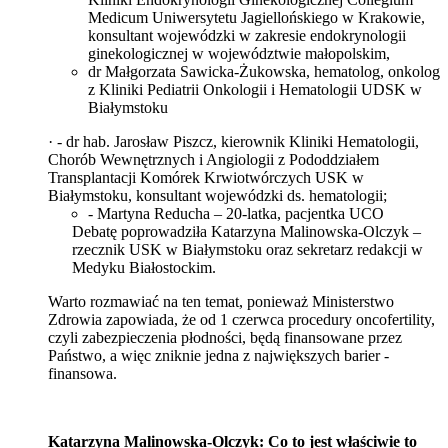
Medicum Uniwersytetu Jagiellońskiego w Krakowie,
konsultant wojewódzki w zakresie endokrynologii
ginekologicznej w województwie małopolskim,
dr Małgorzata Sawicka-Żukowska, hematolog, onkolog
z Kliniki Pediatrii Onkologii i Hematologii UDSK w
Białymstoku
·
- dr hab. Jarosław Piszcz, kierownik Kliniki Hematologii,
Chorób Wewnętrznych i Angiologii z Pododdziałem
Transplantacji Komórek Krwiotwórczych USK w
Białymstoku, konsultant wojewódzki ds. hematologii;
- Martyna Reducha – 20-latka, pacjentka UCO
Debatę poprowadziła Katarzyna Malinowska-Olczyk –
rzecznik USK w Białymstoku oraz sekretarz redakcji w
Medyku Białostockim.
Warto rozmawiać na ten temat, ponieważ Ministerstwo
Zdrowia zapowiada, że od 1 czerwca procedury oncofertility,
czyli zabezpieczenia płodności, będą finansowane przez
Państwo, a więc zniknie jedna z największych barier -
finansowa.
Katarzyna Malinowska-Olczyk: Co to jest właściwie to