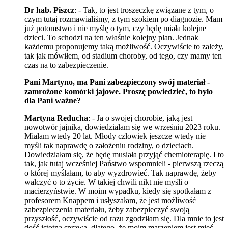
Dr hab. Piszcz
: - Tak, to jest troszeczkę związane z tym, o
czym tutaj rozmawialiśmy, z tym szokiem po diagnozie. Mam
już potomstwo i nie myślę o tym, czy będę miała kolejne
dzieci. To schodzi na ten właśnie kolejny plan. Jednak
każdemu proponujemy taką możliwość. Oczywiście to zależy,
tak jak mówiłem, od stadium choroby, od tego, czy mamy ten
czas na to zabezpieczenie.
Pani Martyno, ma Pani zabezpieczony swój materiał -
zamrożone komórki jajowe. Proszę powiedzieć, to było
dla Pani ważne?
Martyna Reducha
: - Ja o swojej chorobie, jaką jest
nowotwór jajnika, dowiedziałam się we wrześniu 2023 roku.
Miałam wtedy 20 lat. Młody człowiek jeszcze wtedy nie
myśli tak naprawdę o założeniu rodziny, o dzieciach.
Dowiedziałam się, że będę musiała przyjąć chemioterapię. I to
tak, jak tutaj wcześniej Państwo wspomnieli - pierwszą rzeczą
o której myślałam, to aby wyzdrowieć. Tak naprawdę, żeby
walczyć o to życie. W takiej chwili nikt nie myśli o
macierzyństwie. W moim wypadku, kiedy się spotkałam z
profesorem Knappem i usłyszałam, że jest możliwość
zabezpieczenia materiału, żeby zabezpieczyć swoją
przyszłość, oczywiście od razu zgodziłam się. Dla mnie to jest
dość istotna sprawa, dlatego, że moim marzeniem jest mieć