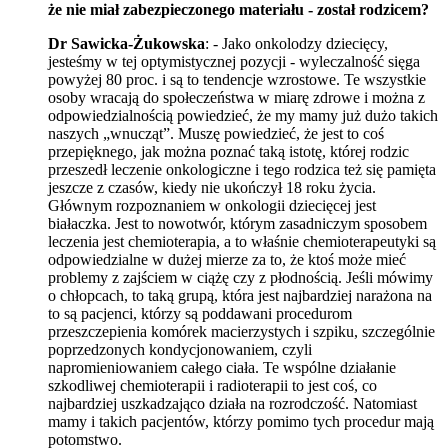
że nie miał zabezpieczonego materiału - został rodzicem?
Dr Sawicka-Żukowska
: - Jako onkolodzy dziecięcy,
jesteśmy w tej optymistycznej pozycji - wyleczalność sięga
powyżej 80 proc. i są to tendencje wzrostowe. Te wszystkie
osoby wracają do społeczeństwa w miarę zdrowe i można z
odpowiedzialnością powiedzieć, że my mamy już dużo takich
naszych „wnucząt”. Muszę powiedzieć, że jest to coś
przepięknego, jak można poznać taką istotę, której rodzic
przeszedł leczenie onkologiczne i tego rodzica też się pamięta
jeszcze z czasów, kiedy nie ukończył 18 roku życia.
Głównym rozpoznaniem w onkologii dziecięcej jest
białaczka. Jest to nowotwór, którym zasadniczym sposobem
leczenia jest chemioterapia, a to właśnie chemioterapeutyki są
odpowiedzialne w dużej mierze za to, że ktoś może mieć
problemy z zajściem w ciążę czy z płodnością. Jeśli mówimy
o chłopcach, to taką grupą, która jest najbardziej narażona na
to są pacjenci, którzy są poddawani procedurom
przeszczepienia komórek macierzystych i szpiku, szczególnie
poprzedzonych kondycjonowaniem, czyli
napromieniowaniem całego ciała. Te wspólne działanie
szkodliwej chemioterapii i radioterapii to jest coś, co
najbardziej uszkadzająco działa na rozrodczość. Natomiast
mamy i takich pacjentów, którzy pomimo tych procedur mają
potomstwo.