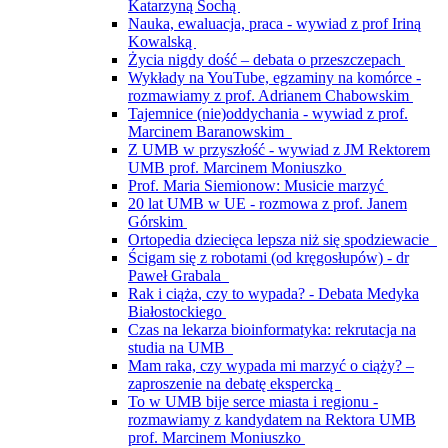
Katarzyną Sochą
Nauka, ewaluacja, praca - wywiad z prof Iriną
Kowalską
Życia nigdy dość – debata o przeszczepach
Wykłady na YouTube, egzaminy na komórce -
rozmawiamy z prof. Adrianem Chabowskim
Tajemnice (nie)oddychania - wywiad z prof.
Marcinem Baranowskim
Z UMB w przyszłość - wywiad z JM Rektorem
UMB prof. Marcinem Moniuszko
Prof. Maria Siemionow: Musicie marzyć
20 lat UMB w UE - rozmowa z prof. Janem
Górskim
Ortopedia dziecięca lepsza niż się spodziewacie
Ścigam się z robotami (od kręgosłupów) - dr
Paweł Grabala
Rak i ciąża, czy to wypada? - Debata Medyka
Białostockiego
Czas na lekarza bioinformatyka: rekrutacja na
studia na UMB
Mam raka, czy wypada mi marzyć o ciąży? –
zaproszenie na debatę ekspercką
To w UMB bije serce miasta i regionu -
rozmawiamy z kandydatem na Rektora UMB
prof. Marcinem Moniuszko