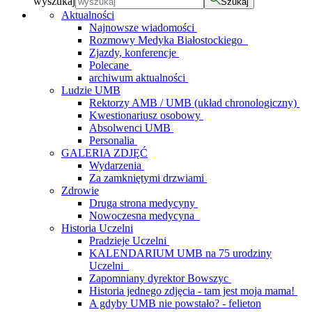
wyszukaj
Szukaj
Aktualności
Najnowsze wiadomości
Rozmowy Medyka Białostockiego
Zjazdy, konferencje
Polecane
archiwum aktualności
Ludzie UMB
Rektorzy AMB / UMB (układ chronologiczny)
Kwestionariusz osobowy
Absolwenci UMB
Personalia
GALERIA ZDJĘĆ
Wydarzenia
Za zamkniętymi drzwiami
Zdrowie
Druga strona medycyny
Nowoczesna medycyna
Historia Uczelni
Pradzieje Uczelni
KALENDARIUM UMB na 75 urodziny
Uczelni
Zapomniany dyrektor Bowszyc
Historia jednego zdjęcia - tam jest moja mama!
A gdyby UMB nie powstało? - felieton