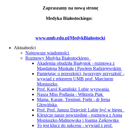
Zapraszamy na nową stronę
Medyka Białostockiego:
www.umb.edu.pl/MedykBialostocki
Aktualności
Najnowsze wiadomości
Rozmowy Medyka Białostockiego
Akademia obudziła Białystok - rozmowa z
Magdaleną Muskałą i Pawłem Radziejewskim
Pamiętając o przeszłości, tworzymy przyszłość -
wywiad z rektorem UMB prof. Marcinem
Moniuszko
Prof. Karol Kamiński: Lubię wyzwania
Nasza Miss Podlasia - Wiktoria Ptak
Mama. Karate. Treningi. Fight - dr Irena
Głowińska
Prof. Prof. Janusz Dzięcioł: Lubię być w biegu
Kleszcze nasze powszednie - rozmowa z Anną
Moniuszko-Malinowską i Joanną Zajkowską
To jest klucz do sukcesu - wywiad z prof.