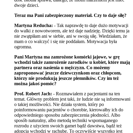
dwoje dzieci.
Teraz ma Pani zabezpieczony materiał. Czy to daje siłę?
Martyna Reducha:
- Tak naprawdę to daje dużo motywacji
do walki z nowotworem, ale też daje nadzieję. Dzięki temu ja
nie zwątpiłam ani w siebie, ani w swoją siłę. Wiedziałam, że
mam o co walczyć i się nie poddałam. Motywacja była
ogromna.
Pani Martyna ma zamrożone komórki jajowe, w grę
wchodzi także zamrożenie zarodków u kobiet, które mają
partnera oraz nasienia u mężczyzn. Co możemy
zaproponować jeszcze dziewczynkom oraz chłopcom,
którzy nie produkują jeszcze plemników. Czy im też
można jakoś pomóc?
Prof. Robert Jach:
- Rozmawiałem z pacjentami na ten
temat. Główny problem jest taki, że ludzie nie są informowani
o takiej możliwości. Nie działa system, który po
poinformowaniu pacjentów o chorobie, kierowałby ich do
odpowiedniego sposobu zabezpieczenia płodności. Albo
sposób naturalny, albo metodą techniki wspomaganego
rozrodu z użyciem swoich gamet bądź dawstwa, bądź też
adopcja wchodzi w rachubę. To oczywiście wszystko jest