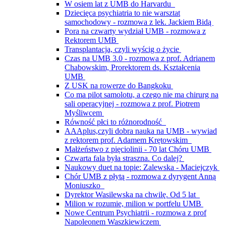
W osiem lat z UMB do Harvardu
Dziecięca psychiatria to nie warsztat
samochodowy - rozmowa z lek. Jackiem Bidą
Pora na czwarty wydział UMB - rozmowa z
Rektorem UMB
Transplantacja, czyli wyścig o życie
Czas na UMB 3.0 - rozmowa z prof. Adrianem
Chabowskim, Prorektorem ds. Kształcenia
UMB
Z USK na rowerze do Bangkoku
Co ma pilot samolotu, a czego nie ma chirurg na
sali operacyjnej - rozmowa z prof. Piotrem
Myśliwcem
Równość płci to różnorodność
AAAplus,czyli dobra nauka na UMB - wywiad
z rektorem prof. Adamem Krętowskim
Małżeństwo z pięciolinii - 70 lat Chóru UMB
Czwarta fala była straszna. Co dalej?
Naukowy duet na topie: Zalewska - Maciejczyk
Chór UMB z płytą - rozmowa z dyrygent Anną
Moniuszko
Dyrektor Wasilewska na chwilę. Od 5 lat
Milion w rozumie, milion w portfelu UMB
Nowe Centrum Psychiatrii - rozmowa z prof
Napoleonem Waszkiewiczem