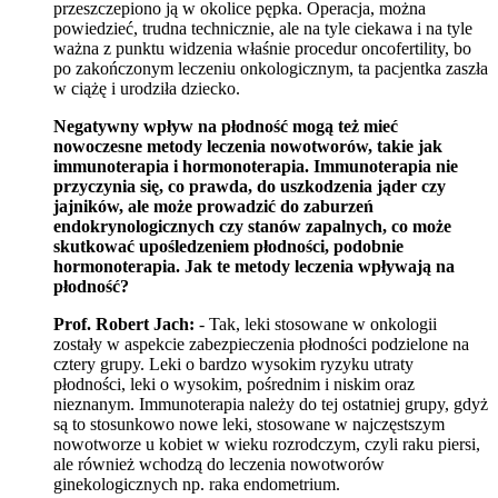
przeszczepiono ją w okolice pępka. Operacja, można
powiedzieć, trudna technicznie, ale na tyle ciekawa i na tyle
ważna z punktu widzenia właśnie procedur oncofertility, bo
po zakończonym leczeniu onkologicznym, ta pacjentka zaszła
w ciążę i urodziła dziecko.
Negatywny wpływ na płodność mogą też mieć
nowoczesne metody leczenia nowotworów, takie jak
immunoterapia i hormonoterapia. Immunoterapia nie
przyczynia się, co prawda, do uszkodzenia jąder czy
jajników, ale może prowadzić do zaburzeń
endokrynologicznych czy stanów zapalnych, co może
skutkować upośledzeniem płodności, podobnie
hormonoterapia. Jak te metody leczenia wpływają na
płodność?
Prof. Robert Jach:
- Tak, leki stosowane w onkologii
zostały w aspekcie zabezpieczenia płodności podzielone na
cztery grupy. Leki o bardzo wysokim ryzyku utraty
płodności, leki o wysokim, pośrednim i niskim oraz
nieznanym. Immunoterapia należy do tej ostatniej grupy, gdyż
są to stosunkowo nowe leki, stosowane w najczęstszym
nowotworze u kobiet w wieku rozrodczym, czyli raku piersi,
ale również wchodzą do leczenia nowotworów
ginekologicznych np. raka endometrium.