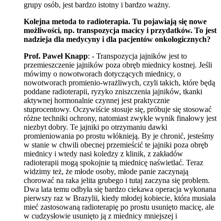
grupy osób, jest bardzo istotny i bardzo ważny.
Kolejna metoda to radioterapia. Tu pojawiają się nowe
możliwości, np. transpozycja macicy i przydatków. To jest
nadzieja dla medycyny i dla pacjentów onkologicznych?
Prof. Paweł Knapp
: - Transpozycja jajników jest to
przemieszczenie jajników poza obręb miednicy kostnej. Jeśli
mówimy o nowotworach dotyczących miednicy, o
nowotworach promienio-wrażliwych, czyli takich, które będą
poddane radioterapii, ryzyko zniszczenia jajników, tkanki
aktywnej hormonalnie czynnej jest praktycznie
stuprocentowy. Oczywiście stosuje się, próbuje się stosować
różne techniki ochrony, natomiast zwykle wynik finałowy jest
niezbyt dobry. Te jajniki po otrzymaniu dawki
promieniowania po prostu włóknieją. By je chronić, jesteśmy
w stanie w chwili obecnej przemieścić te jajniki poza obręb
miednicy i wtedy nasi koledzy z klinik, z zakładów
radioterapii mogą spokojnie tą miednicę naświetlać. Teraz
widzimy też, że młode osoby, młode panie zaczynają
chorować na raka jelita grubego i tutaj zaczyna się problem.
Dwa lata temu odbyła się bardzo ciekawa operacja wykonana
pierwszy raz w Brazylii, kiedy młodej kobiecie, która musiała
mieć zastosowaną radioterapię po prostu usunięto macicę, ale
w cudzysłowie usunięto ją z miednicy mniejszej i