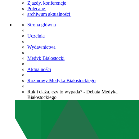
Zjazdy, konferencje
Polecane
archiwum aktualności
Strona główna
Uczelnia
Wydawnictwa
Medyk Białostocki
Aktualności
Rozmowy Medyka Białostockiego
Rak i ciąża, czy to wypada? - Debata Medyka
Białostockiego