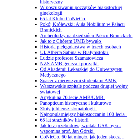
historyczny
W poszukiwaniu początków białostockiej
ginekologii
65 lat Klubu CoNieCo
Pokój Królewski: Aula Nobilium w Pałacu
Branickich
Archeolodzy na dziedzińcu Pałacu Branickich
Jak to z Chórem UMB bywało
Historia pielęgniarstwa w trzech osobach
Ul. Alberta Sabina w Białymstoku
Ludzie profesora Szamatowicza
NZS AMB geneza i początki
Od Akademii Lekarskiej do Uniwersytetu
Medycznego
Spacer z pierwszymi studentami AMB
Warszawskie szpitale podczas drugiej wojny
światowej
Artykuł na 70-lecie AMB/UMB
Panopticum historyczne i kulturowe
Złoty jubileusz stomatologii
Najpopularniejszy białostoczanin 100-lecia
65 lat strażników historii
Jak to z przebudową szpitala USK było -
wspomina prof. Jan Górski
CoNieCo. 60 lat minęło, jak jeden skecz…