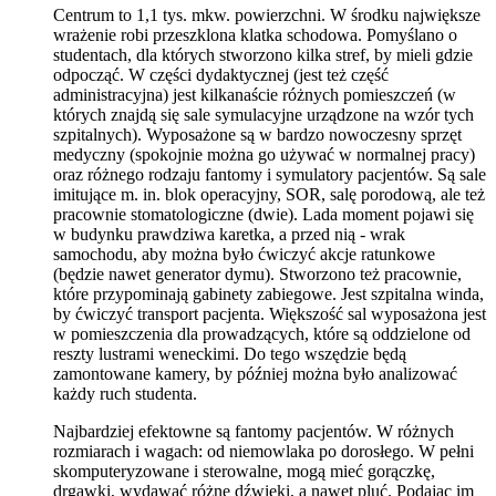
Centrum to 1,1 tys. mkw. powierzchni. W środku największe
wrażenie robi przeszklona klatka schodowa. Pomyślano o
studentach, dla których stworzono kilka stref, by mieli gdzie
odpocząć. W części dydaktycznej (jest też część
administracyjna) jest kilkanaście różnych pomieszczeń (w
których znajdą się sale symulacyjne urządzone na wzór tych
szpitalnych). Wyposażone są w bardzo nowoczesny sprzęt
medyczny (spokojnie można go używać w normalnej pracy)
oraz różnego rodzaju fantomy i symulatory pacjentów. Są sale
imitujące m. in. blok operacyjny, SOR, salę porodową, ale też
pracownie stomatologiczne (dwie). Lada moment pojawi się
w budynku prawdziwa karetka, a przed nią - wrak
samochodu, aby można było ćwiczyć akcje ratunkowe
(będzie nawet generator dymu). Stworzono też pracownie,
które przypominają gabinety zabiegowe. Jest szpitalna winda,
by ćwiczyć transport pacjenta. Większość sal wyposażona jest
w pomieszczenia dla prowadzących, które są oddzielone od
reszty lustrami weneckimi. Do tego wszędzie będą
zamontowane kamery, by później można było analizować
każdy ruch studenta.
Najbardziej efektowne są fantomy pacjentów. W różnych
rozmiarach i wagach: od niemowlaka po dorosłego. W pełni
skomputeryzowane i sterowalne, mogą mieć gorączkę,
drgawki, wydawać różne dźwięki, a nawet pluć. Podając im