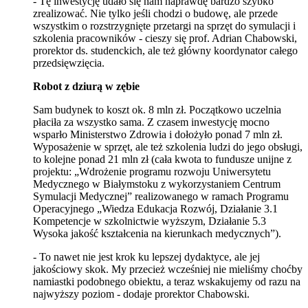
- Tę inwestycję udało się nam naprawdę bardzo szybko
zrealizować. Nie tylko jeśli chodzi o budowę, ale przede
wszystkim o rozstrzygnięte przetargi na sprzęt do symulacji i
szkolenia pracowników - cieszy się prof. Adrian Chabowski,
prorektor ds. studenckich, ale też główny koordynator całego
przedsięwzięcia.
Robot z dziurą w zębie
Sam budynek to koszt ok. 8 mln zł. Początkowo uczelnia
płaciła za wszystko sama. Z czasem inwestycję mocno
wsparło Ministerstwo Zdrowia i dołożyło ponad 7 mln zł.
Wyposażenie w sprzęt, ale też szkolenia ludzi do jego obsługi,
to kolejne ponad 21 mln zł (cała kwota to fundusze unijne z
projektu: „Wdrożenie programu rozwoju Uniwersytetu
Medycznego w Białymstoku z wykorzystaniem Centrum
Symulacji Medycznej” realizowanego w ramach Programu
Operacyjnego „Wiedza Edukacja Rozwój, Działanie 3.1
Kompetencje w szkolnictwie wyższym, Działanie 5.3
Wysoka jakość kształcenia na kierunkach medycznych”).
- To nawet nie jest krok ku lepszej dydaktyce, ale jej
jakościowy skok. My przecież wcześniej nie mieliśmy choćby
namiastki podobnego obiektu, a teraz wskakujemy od razu na
najwyższy poziom - dodaje prorektor Chabowski.