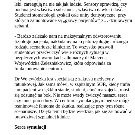
leki, zareagują na nie tak jak ludzie. Sensory sprawdzą, czy
podana jest właściwa substancja, właściwa dawka i ilość.
Studenci stomatologii zyskali całe unity dentystyczne, przy
których zamontowane są „głowy pacjentów” z… dziurawymi
zębami.
- Bardzo zależało nam na maksymalnym odwzorowaniu
fizjologii pacjenta, nakładamy na to patofizjologię i różnego
rodzaju scenariusze kliniczne. To wszystko pozwoli
studentowi przećwiczyć wiele różnych sytuacji w
bezpiecznych warunkach - tłumaczy dr Marzena
Wojewódzka
-
Żelezniakowicz
,
która odpowiada za
funkcjonowanie centrum.
Dr Wojewódzka jest specjalistą z zakresu medycyny
ratunkowej. Jak sama mówi, w szpitalnym SOR, kiedy trafia
tam pacjent w ciężkim stanie, student, choć ma zajęcia, musi
się odsunąć na bok. Nie może wtedy ćwiczyć masażu serca
czy innej procedury. W centrum symulacyjnym będzie mógł
reanimować fantoma do skutku, realizując przy tym różne
scenariusze. Dzięki temu będzie wiedział, jak się zachować w
prawdziwej szpitalnej klinice.
Serce symulacji