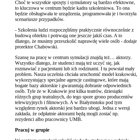
Choć te wszystkie sprzęty i symulatory są bardzo efektowne,
to kluczowa w centrum będzie kadra szkoleniowa. To ona
będzie obsługiwała te urządzenia, programowała je i tworzyła
scenariusze przypadków.
- Szkolenia ludzi rozpoczęliśmy praktycznie równocześnie z
budową obiektu i potrwają one jeszcze jakiś czas. A to
dlatego, że musimy przeszkolić naprawdę wiele osób - dodaje
prorektor Chabowski.
Szansę na pracę w centrum symulacji znajdą też… aktorzy.
Wszystko dlatego, że studenci mają też uczyć się, jak
rozmawiać z pacjentami lub ich rodzinami. I tu powstał mały
problem. Nasza uczelnia chciała uruchomić model krakowski,
wykorzystujący specjalne agencje castingowe, które mają
bogate bazy aktorskie i gwarantują dobranie odpowiednich
osób. Tyle że w Krakowie jest kilka teatrów, dziesiątki
różnych grup teatralnych, do tego spore grono producentów
telewizyjnych i filmowych. A w Białymstoku pod tym
względem rynek aktorski jest bardzo ubogi. Jedna z wersji
zakłada, że odpłatnie aktorami będą mogli zostać np.
rezydenci albo pracownicy UMB.
Pracuj w grupie