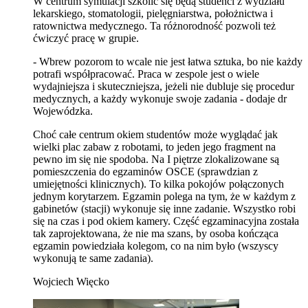
W centrum symulacji szkolić się będą studenci z wydziału
lekarskiego, stomatologii, pielęgniarstwa, położnictwa i
ratownictwa medycznego. Ta różnorodność pozwoli też
ćwiczyć pracę w grupie.
- Wbrew pozorom to wcale nie jest łatwa sztuka, bo nie każdy
potrafi współpracować. Praca w zespole jest o wiele
wydajniejsza i skuteczniejsza, jeżeli nie dubluje się procedur
medycznych, a każdy wykonuje swoje zadania - dodaje dr
Wojewódzka.
Choć całe centrum okiem studentów może wyglądać jak
wielki plac zabaw z robotami, to jeden jego fragment na
pewno im się nie spodoba. Na I piętrze zlokalizowane są
pomieszczenia do egzaminów OSCE (sprawdzian z
umiejętności klinicznych). To kilka pokojów połączonych
jednym korytarzem. Egzamin polega na tym, że w każdym z
gabinetów (stacji) wykonuje się inne zadanie. Wszystko robi
się na czas i pod okiem kamery. Część egzaminacyjna została
tak zaprojektowana, że nie ma szans, by osoba kończąca
egzamin powiedziała kolegom, co na nim było (wszyscy
wykonują te same zadania).
Wojciech Więcko