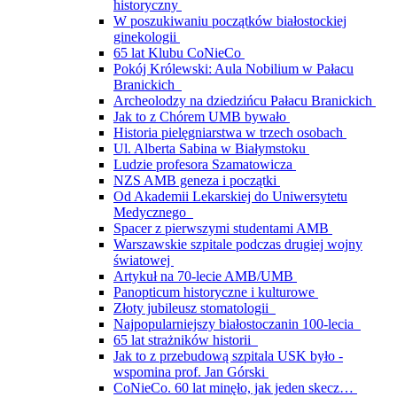
historyczny
W poszukiwaniu początków białostockiej
ginekologii
65 lat Klubu CoNieCo
Pokój Królewski: Aula Nobilium w Pałacu
Branickich
Archeolodzy na dziedzińcu Pałacu Branickich
Jak to z Chórem UMB bywało
Historia pielęgniarstwa w trzech osobach
Ul. Alberta Sabina w Białymstoku
Ludzie profesora Szamatowicza
NZS AMB geneza i początki
Od Akademii Lekarskiej do Uniwersytetu
Medycznego
Spacer z pierwszymi studentami AMB
Warszawskie szpitale podczas drugiej wojny
światowej
Artykuł na 70-lecie AMB/UMB
Panopticum historyczne i kulturowe
Złoty jubileusz stomatologii
Najpopularniejszy białostoczanin 100-lecia
65 lat strażników historii
Jak to z przebudową szpitala USK było -
wspomina prof. Jan Górski
CoNieCo. 60 lat minęło, jak jeden skecz…