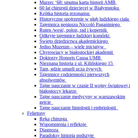
Marzec ‘68: smutna karta historii AMB
60 lat chirurgii dziecięcej w Białymstoku
Krótka historia rezonansu
Historyczne spojrzenie w głąb ludzkiego ciała
Tajemnica geniuszu Niccoló Paganiniego
Ruten /west/, polon, rad i kopernik
Odkryte tajemnice ludzkiej komórki
Święto dziedzictwa akademickiego
Jedno Muzeum – wiele inicjatyw
Chyrowiacy w białostockiej akademii
Doktorzy Honoris Causa UMB
Nieznana historia z ul. Kilińskiego 15
Tam, gdzie umarli uczą żywych
Tajemnice codzienności pierwszych
absolwentów
Tajne nauczanie w czasie II wojny światowej i
białostoccy lekarze
Tajne nauczanie medycyny w warszawskim
getcie
Tajne nauczanie histologii i embriologii
Felietony
Ręką chirurga
Wspomnienia i refleksje
Diagnoza
Paradoksy historią podszyte