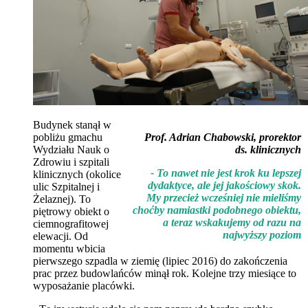
Budynek stanął w
pobliżu gmachu
Prof. Adrian Chabowski, prorektor
Wydziału Nauk o
ds. klinicznych
Zdrowiu i szpitali
- To nawet nie jest krok ku lepszej
klinicznych (okolice
dydaktyce, ale jej jakościowy skok.
ulic Szpitalnej i
My przecież wcześniej nie mieliśmy
Żelaznej). To
choćby namiastki podobnego obiektu,
piętrowy obiekt o
a teraz wskakujemy od razu na
ciemnografitowej
najwyższy poziom
elewacji. Od
momentu wbicia
pierwszego szpadla w ziemię (lipiec 2016) do zakończenia
prac przez budowlańców minął rok. Kolejne trzy miesiące to
wyposażanie placówki.