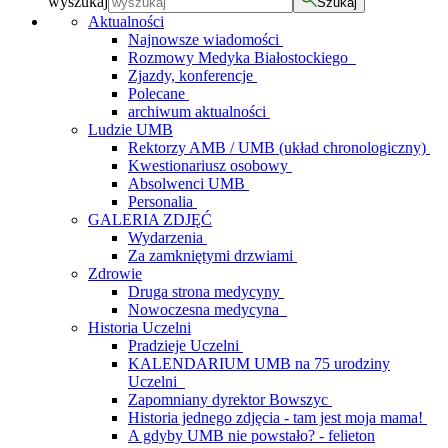
wyszukaj
Szukaj
Aktualności
Najnowsze wiadomości
Rozmowy Medyka Białostockiego
Zjazdy, konferencje
Polecane
archiwum aktualności
Ludzie UMB
Rektorzy AMB / UMB (układ chronologiczny)
Kwestionariusz osobowy
Absolwenci UMB
Personalia
GALERIA ZDJĘĆ
Wydarzenia
Za zamkniętymi drzwiami
Zdrowie
Druga strona medycyny
Nowoczesna medycyna
Historia Uczelni
Pradzieje Uczelni
KALENDARIUM UMB na 75 urodziny
Uczelni
Zapomniany dyrektor Bowszyc
Historia jednego zdjęcia - tam jest moja mama!
A gdyby UMB nie powstało? - felieton