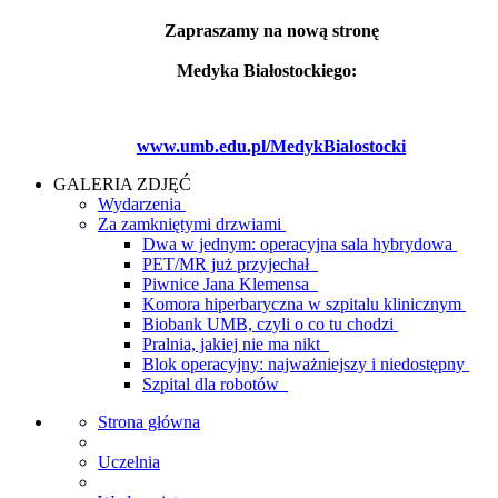
Zapraszamy na nową stronę
Medyka Białostockiego:
www.umb.edu.pl/MedykBialostocki
GALERIA ZDJĘĆ
Wydarzenia
Za zamkniętymi drzwiami
Dwa w jednym: operacyjna sala hybrydowa
PET/MR już przyjechał
Piwnice Jana Klemensa
Komora hiperbaryczna w szpitalu klinicznym
Biobank UMB, czyli o co tu chodzi
Pralnia, jakiej nie ma nikt
Blok operacyjny: najważniejszy i niedostępny
Szpital dla robotów
Strona główna
Uczelnia