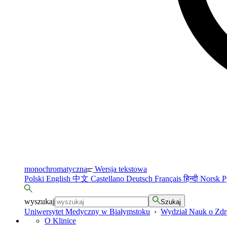
monochromatyczna
Wersja tekstowa
Polski
English
中文
Castellano
Deutsch
Français
हिन्दी
Norsk
Р
wyszukaj
Szukaj
Uniwersytet Medyczny w Białymstoku
›
Wydział Nauk o Zd
O Klinice