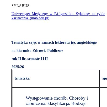
SYLABUS
Uniwersytet Medyczny w Białymstoku. Sylabusy na cykle
kształcenia. (umb.edu.pl)
Tematyka zajęć w ramach lektoratu jęz. angielskiego
na kierunku Zdrowie Publiczne
rok II lic, semestr I i II
2025/26
tematyka
sp
Występowanie chorób. Choroby i
zaburzenia: klasyfikacja. Rodzaje