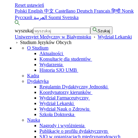
Reset ustawień
Polski
English
中文
Castellano
Deutsch
Français
हिन्दी
Norsk
Русский
العربية
Suomi
Svenska
wyszukaj
Szukaj
Uniwersytet Medyczny w Białymstoku
›
Wydział Lekarski
›
Studium Języków Obcych
O Studium
Aktualności
Konsultacje dla studentów
Wydarzenia
Historia SJO UMB
Kadra
Dydaktyka
Regulamin Dydaktyczny Jednostki
Koordynatorzy kierunków
Wydział Farmaceutyczny
Wydział Lekarski
Wydział Nauk o Zdrowiu
Szkoła Doktorska
Nauka
Nagrody i wyróżnienia
Publikacje o profilu dydaktycznym
SJO w organizacjach międzynarodowych