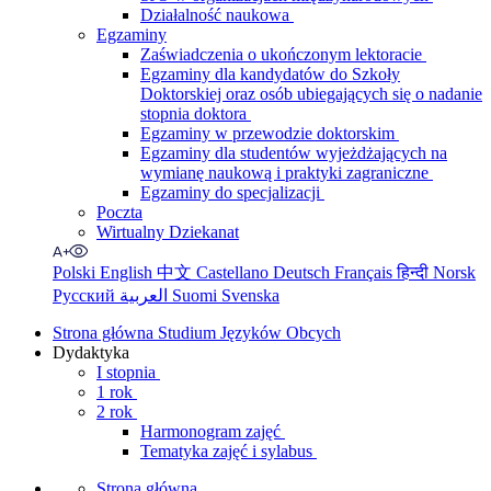
Działalność naukowa
Egzaminy
Zaświadczenia o ukończonym lektoracie
Egzaminy dla kandydatów do Szkoły
Doktorskiej oraz osób ubiegających się o nadanie
stopnia doktora
Egzaminy w przewodzie doktorskim
Egzaminy dla studentów wyjeżdżających na
wymianę naukową i praktyki zagraniczne
Egzaminy do specjalizacji
Poczta
Wirtualny Dziekanat
Polski
English
中文
Castellano
Deutsch
Français
हिन्दी
Norsk
Русский
العربية
Suomi
Svenska
Strona główna Studium Języków Obcych
Dydaktyka
I stopnia
1 rok
2 rok
Harmonogram zajęć
Tematyka zajęć i sylabus
Strona główna