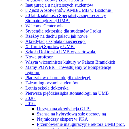
Inauguracja u najstarszych studentów
8 Zjazd Absolwentów AMB/UMB w Bostonie
20 lat działalności Specjalistycznej Lecznicy
Stomatologicznej UMB
Welcome Center wita
Stypendia rektorskie dla studentów I roku
Rzeźby na dachu pałacu jak nowe
Akredytacja szpitala dziecięcego
X Turniej Sportowy UMB
Szkoła Doktorska UMB wystartowała
Nowa profesor
Wizyta wiceminister kultury w Pałacu Branickich
Mamy POWER – inwestujemy w kompetencje
regionu
Plac zabaw dla onkologii dziecięcej
E-learning oczami studentów
Letnia szkoła doktorska
Pierwsza pięćdziesiątka stomatologii na UMB
2020
2016
Utrzymana akredytacja GLP
Szansa na hybrydową salę operacyjną
Najmłodszy ekspert w PKA
Przemówienie inauguracyjne rektora UMB prof.