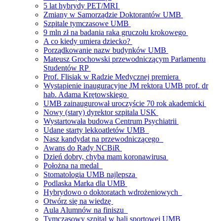
5 lat hybrydy PET/MRI
Zmiany w Samorządzie Doktorantów UMB
Szpitale tymczasowe UMB
9 mln zł na badania raka gruczołu krokowego
A co kiedy umiera dziecko?
Porządkowanie nazw budynków UMB
Mateusz Grochowski przewodniczącym Parlamentu
Studentów RP
Prof. Flisiak w Radzie Medycznej premiera
Wystąpienie inauguracyjne JM rektora UMB prof. dr
hab. Adama Krętowskiego
UMB zainaugurował uroczyście 70 rok akademicki
Nowy (stary) dyrektor szpitala USK
Wystartowała budowa Centrum Psychiatrii
Udane starty lekkoatletów UMB
Nasz kandydat na przewodniczącego
Awans do Rady NCBiR
Dzień dobry, chyba mam koronawirusa
Położna na medal
Stomatologia UMB najlepsza
Podlaska Marka dla UMB
Hybrydowo o doktoratach wdrożeniowych
Otwórz się na wiedzę
Aula Alumnów na finiszu
Tymczasowy szpital w hali sportowej UMB