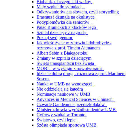
Biobank, dlaczego taki ważny
Mały szpital do symulacji
Odkrywanie świata słowem, czyli storytelling
Erasmus i dżungla na okulistyce
Podyplomówka dla seniorów
Pałac Branickich z klocków lego
Szpital dziecięcy z nagrodą
Poznaj swój genom
Jak wieść życie w zdrowiu i dobrobycie -
rozmowa z prof. Timem Aitmanem
Albert Sabin z Białegostoku
Zmiany w szpitalu dziecięcym
Święto transplantacji bez święta
MOBIT w wyścigu z nowotworami
Idziecie dobrą drogą - rozmowa z prof. Martinem
Sosem
Nauka w UMB na wznoszącej
Nie oddzielają się katedrą
Nominacje naukowe w UMB
Advances in Medical Sciences w Chinach
Czwarte Gaudeamus przedszkolaków
Minister zdrowia wyróżnił studentów UMB
Cyfrowy szpital w Toronto
Światowo, czyli lepiej
Szósta olimpiada sportowa UMB