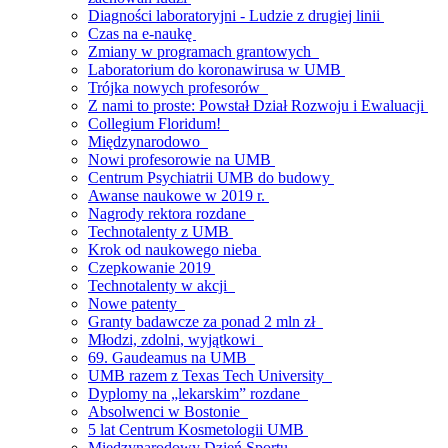
Diagności laboratoryjni - Ludzie z drugiej linii
Czas na e-naukę
Zmiany w programach grantowych
Laboratorium do koronawirusa w UMB
Trójka nowych profesorów
Z nami to proste: Powstał Dział Rozwoju i Ewaluacji
Collegium Floridum!
Międzynarodowo
Nowi profesorowie na UMB
Centrum Psychiatrii UMB do budowy
Awanse naukowe w 2019 r.
Nagrody rektora rozdane
Technotalenty z UMB
Krok od naukowego nieba
Czepkowanie 2019
Technotalenty w akcji
Nowe patenty
Granty badawcze za ponad 2 mln zł
Młodzi, zdolni, wyjątkowi
69. Gaudeamus na UMB
UMB razem z Texas Tech University
Dyplomy na „lekarskim” rozdane
Absolwenci w Bostonie
5 lat Centrum Kosmetologii UMB
Międzynarodowy Dzień Sportu