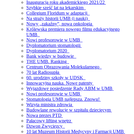
Inauguracja roku akademickiego 2021/22
Szybkie sześć lat na lekarskim
Collegium Floridum w adaptacji
Na straży historii UMB (i nauki)
Nowy „zakaźny”, nowa onkologia
Królewska premiera nowego filmu edukacyjnego
UMB
Nowi profesorowie w UMB
Dyplomatorium stomatologii
Dyplomatorium 2020
Bank wiedzy w budowie
THE UMB. Ranking
Centrum Obrazowania Molekularnego
70 lat Radiosupła
60. urodziny szkoły w UDSK
Innowacyjna nauka. Nowe patenty
Wyjazdowe posiedzenie Rady ABM w UMB
Nowi profesorowie w UMB
Stomatologia UMB najlepsza. Znowu!
Wizyta ministra zdrowia
Budowlane rewolucje w szpitalu dziecięcym
Nowa prezes PTD
Pałacowy lifting wnętrz
Dzwon Zwycięzcy
10 lat Muzeum Historii Medycyny i Farmacji UMB