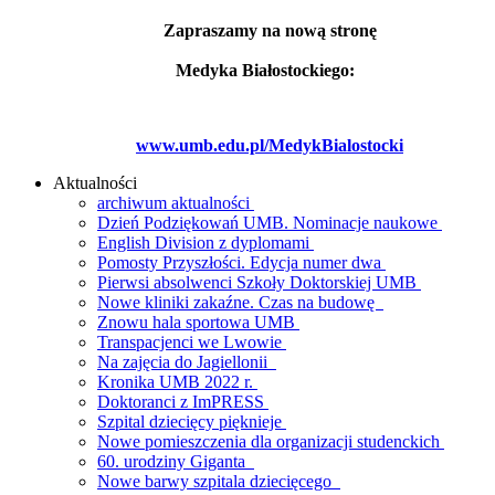
Zapraszamy na nową stronę
Medyka Białostockiego:
www.umb.edu.pl/MedykBialostocki
Aktualności
archiwum aktualności
Dzień Podziękowań UMB. Nominacje naukowe
English Division z dyplomami
Pomosty Przyszłości. Edycja numer dwa
Pierwsi absolwenci Szkoły Doktorskiej UMB
Nowe kliniki zakaźne. Czas na budowę
Znowu hala sportowa UMB
Transpacjenci we Lwowie
Na zajęcia do Jagiellonii
Kronika UMB 2022 r.
Doktoranci z ImPRESS
Szpital dziecięcy pięknieje
Nowe pomieszczenia dla organizacji studenckich
60. urodziny Giganta
Nowe barwy szpitala dziecięcego