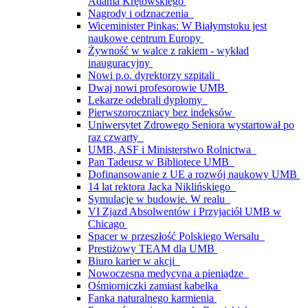
Adama Krętowskiego
Nagrody i odznaczenia
Wiceminister Pinkas: W Białymstoku jest
naukowe centrum Europy
Żywność w walce z rakiem - wykład
inauguracyjny
Nowi p.o. dyrektorzy szpitali
Dwaj nowi profesorowie UMB
Lekarze odebrali dyplomy
Pierwszoroczniacy bez indeksów
Uniwersytet Zdrowego Seniora wystartował po
raz czwarty
UMB, ASF i Ministerstwo Rolnictwa
Pan Tadeusz w Bibliotece UMB
Dofinansowanie z UE a rozwój naukowy UMB
14 lat rektora Jacka Niklińskiego
Symulacje w budowie. W realu
VI Zjazd Absolwentów i Przyjaciół UMB w
Chicago
Spacer w przeszłość Polskiego Wersalu
Prestiżowy TEAM dla UMB
Biuro karier w akcji
Nowoczesna medycyna a pieniądze
Ośmiorniczki zamiast kabelka
Fanka naturalnego karmienia