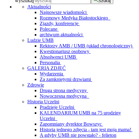
wyszukaj
Szukaj
Aktualności
Najnowsze wiadomości
Rozmowy Medyka Białostockiego
Zjazdy, konferencje
Polecane
archiwum aktualności
Ludzie UMB
Rektorzy AMB / UMB (układ chronologiczny)
Kwestionariusz osobowy
Absolwenci UMB
Personalia
GALERIA ZDJĘĆ
Wydarzenia
Za zamkniętymi drzwiami
Zdrowie
Druga strona medycyny
Nowoczesna medycyna
Historia Uczelni
Pradzieje Uczelni
KALENDARIUM UMB na 75 urodziny
Uczelni
Zapomniany dyrektor Bowszyc
Historia jednego zdjęcia - tam jest moja mama!
A gdyby UMB nie powstało? - felieton