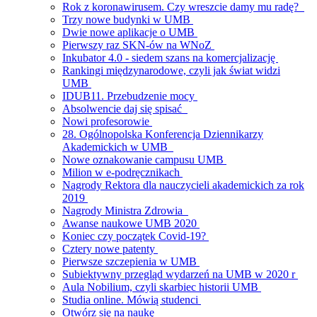
Rok z koronawirusem. Czy wreszcie damy mu radę?
Trzy nowe budynki w UMB
Dwie nowe aplikacje o UMB
Pierwszy raz SKN-ów na WNoZ
Inkubator 4.0 - siedem szans na komercjalizację
Rankingi międzynarodowe, czyli jak świat widzi
UMB
IDUB11. Przebudzenie mocy
Absolwencie daj się spisać
Nowi profesorowie
28. Ogólnopolska Konferencja Dziennikarzy
Akademickich w UMB
Nowe oznakowanie campusu UMB
Milion w e-podręcznikach
Nagrody Rektora dla nauczycieli akademickich za rok
2019
Nagrody Ministra Zdrowia
Awanse naukowe UMB 2020
Koniec czy początek Covid-19?
Cztery nowe patenty
Pierwsze szczepienia w UMB
Subiektywny przegląd wydarzeń na UMB w 2020 r
Aula Nobilium, czyli skarbiec historii UMB
Studia online. Mówią studenci
Otwórz się na naukę