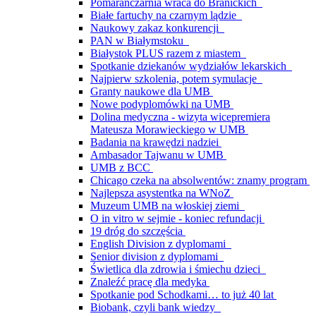
Pomarańczarnia wraca do Branickich
Białe fartuchy na czarnym lądzie
Naukowy zakaz konkurencji
PAN w Białymstoku
Białystok PLUS razem z miastem
Spotkanie dziekanów wydziałów lekarskich
Najpierw szkolenia, potem symulacje
Granty naukowe dla UMB
Nowe podyplomówki na UMB
Dolina medyczna - wizyta wicepremiera
Mateusza Morawieckiego w UMB
Badania na krawędzi nadziei
Ambasador Tajwanu w UMB
UMB z BCC
Chicago czeka na absolwentów: znamy program
Najlepsza asystentka na WNoZ
Muzeum UMB na włoskiej ziemi
O in vitro w sejmie - koniec refundacji
19 dróg do szczęścia
English Division z dyplomami
Senior division z dyplomami
Świetlica dla zdrowia i śmiechu dzieci
Znaleźć pracę dla medyka
Spotkanie pod Schodkami… to już 40 lat
Biobank, czyli bank wiedzy