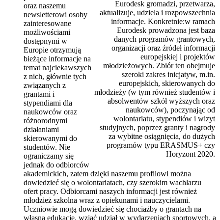
Eurodesk gromadzi, przetwarza,
oraz naszemu
aktualizuje, udziela i rozpowszechnia
newsletterowi osoby
informacje. Konkretnie:w ramach
zainteresowane
Eurodesk prowadzona jest baza
możliwościami
danych programów grantowych,
dostępnymi w
organizacji oraz źródeł informacji
Europie otrzymują
europejskiej i projektów
bieżące informacje na
młodzieżowych. Zbiór ten obejmuje
temat najciekawszych
szeroki zakres inicjatyw, m.in.
z nich, głównie tych
europejskich, skierowanych do
związanych z
młodzieży (w tym również studentów i
grantami i
absolwentów szkół wyższych oraz
stypendiami dla
naukowców), poczynając od
naukowców oraz
wolontariatu, stypendiów i wizyt
różnorodnymi
studyjnych, poprzez granty i nagrody
działaniami
za wybitne osiągnięcia, do dużych
skierowanymi do
programów typu ERASMUS+ czy
studentów. Nie
Horyzont 2020
.
ograniczamy się
jednak do odbiorców
akademickich, zatem dzięki naszemu profilowi można
dowiedzieć się o wolontariatach, czy szerokim wachlarzu
ofert pracy. Odbiorcami naszych informacji jest również
młodzież szkolna wraz z opiekunami i nauczycielami.
Uczniowie mogą dowiedzieć się chociażby o grantach na
własną edukację, wziąć udział w wydarzeniach sportowych, a