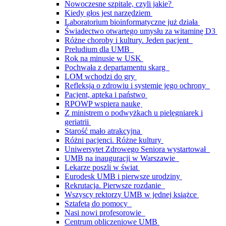
Nowoczesne szpitale, czyli jakie?
Kiedy głos jest narzędziem
Laboratorium bioinformatyczne już działa
Świadectwo otwartego umysłu za witaminę D3
Różne choroby i kultury. Jeden pacjent
Preludium dla UMB
Rok na minusie w USK
Pochwała z departamentu skarg
LOM wchodzi do gry
Refleksja o zdrowiu i systemie jego ochrony
Pacjent, apteka i państwo
RPOWP wspiera naukę
Z ministrem o podwyżkach u pielęgniarek i
geriatrii
Starość mało atrakcyjna
Różni pacjenci. Różne kultury
Uniwersytet Zdrowego Seniora wystartował
UMB na inauguracji w Warszawie
Lekarze poszli w świat
Eurodesk UMB i pierwsze urodziny
Rekrutacja. Pierwsze rozdanie
Wszyscy rektorzy UMB w jednej książce
Sztafetą do pomocy
Nasi nowi profesorowie
Centrum obliczeniowe UMB