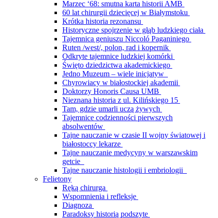
Marzec ‘68: smutna karta historii AMB
60 lat chirurgii dziecięcej w Białymstoku
Krótka historia rezonansu
Historyczne spojrzenie w głąb ludzkiego ciała
Tajemnica geniuszu Niccoló Paganiniego
Ruten /west/, polon, rad i kopernik
Odkryte tajemnice ludzkiej komórki
Święto dziedzictwa akademickiego
Jedno Muzeum – wiele inicjatyw
Chyrowiacy w białostockiej akademii
Doktorzy Honoris Causa UMB
Nieznana historia z ul. Kilińskiego 15
Tam, gdzie umarli uczą żywych
Tajemnice codzienności pierwszych
absolwentów
Tajne nauczanie w czasie II wojny światowej i
białostoccy lekarze
Tajne nauczanie medycyny w warszawskim
getcie
Tajne nauczanie histologii i embriologii
Felietony
Ręką chirurga
Wspomnienia i refleksje
Diagnoza
Paradoksy historią podszyte