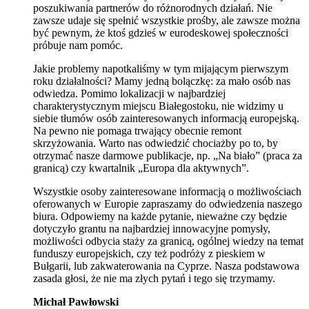
poszukiwania partnerów do różnorodnych działań. Nie
zawsze udaje się spełnić wszystkie prośby, ale zawsze można
być pewnym, że ktoś gdzieś w eurodeskowej społeczności
próbuje nam pomóc.
Jakie problemy napotkaliśmy w tym mijającym pierwszym
roku działalności? Mamy jedną bolączkę: za mało osób nas
odwiedza. Pomimo lokalizacji w najbardziej
charakterystycznym miejscu Białegostoku, nie widzimy u
siebie tłumów osób zainteresowanych informacją europejską.
Na pewno nie pomaga trwający obecnie remont
skrzyżowania. Warto nas odwiedzić chociażby po to, by
otrzymać nasze darmowe publikacje, np. „Na biało” (praca za
granicą) czy kwartalnik „Europa dla aktywnych”.
Wszystkie osoby zainteresowane informacją o możliwościach
oferowanych w Europie zapraszamy do odwiedzenia naszego
biura. Odpowiemy na każde pytanie, nieważne czy będzie
dotyczyło grantu na najbardziej innowacyjne pomysły,
możliwości odbycia staży za granicą, ogólnej wiedzy na temat
funduszy europejskich, czy też podróży z pieskiem w
Bułgarii, lub zakwaterowania na Cyprze. Nasza podstawowa
zasada głosi, że nie ma złych pytań i tego się trzymamy.
Michał Pawłowski