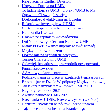
Rekrutacja na English Division
Horyzont Europa na UMB
To ludzie stoją za UMB - projekt "UMB to My -
Opowiem Ci swoją historię”
Doskonałość dydaktyczna na Uczelni
Rekordowe inwestycje w UDSK
Centrum wsparcia dla badań klinicznych
Karetka dla Lwowa
Umowa ze szpitalem wojewódzkim
Dni Narodowego Centrum Nauki w UMB
Mamy POWER – inwestujemy w swój rozwój
Międzynarodowo i razem
Doktor miś na szpitalu dziecięcym
Turniej Charytatywny UMB
Człowiek bez adresu – przewodnik postępowania
Pameli Żebrowskiej
AAA…wynalazek sprzedam
Podziękowania za pracę w szpitalach tymczasowych
Erasmus już w Dziale Współpracy Międzynarodowej
Jak lekarz z inżynierem - umowa UMB z PB
Nagrody rektorskie 2021
Awanse naukowe UMB 2021
Nowa aula w UDSK. Nowe wszystko (wkrótce)
Centrum Psychiatrii na pół roku przed finałem
Tajemnice alkierza hetmana Branickiego