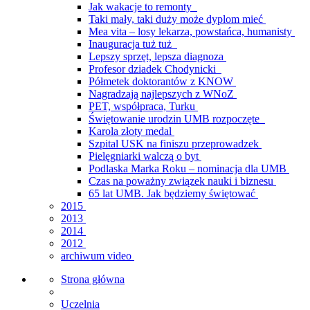
Jak wakacje to remonty
Taki mały, taki duży może dyplom mieć
Mea vita – losy lekarza, powstańca, humanisty
Inauguracja tuż tuż
Lepszy sprzęt, lepsza diagnoza
Profesor dziadek Chodynicki
Półmetek doktorantów z KNOW
Nagradzają najlepszych z WNoZ
PET, współpraca, Turku
Świętowanie urodzin UMB rozpoczęte
Karola złoty medal
Szpital USK na finiszu przeprowadzek
Pielęgniarki walczą o byt
Podlaska Marka Roku – nominacja dla UMB
Czas na poważny związek nauki i biznesu
65 lat UMB. Jak będziemy świętować
2015
2013
2014
2012
archiwum video
Strona główna
Uczelnia