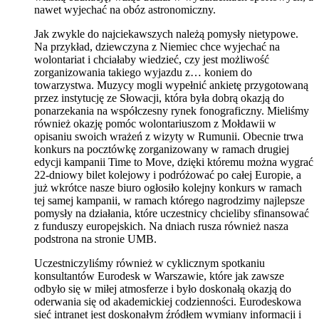
nawet wyjechać na obóz astronomiczny.
Jak zwykle do najciekawszych należą pomysły nietypowe.
Na przykład, dziewczyna z Niemiec chce wyjechać na
wolontariat i chciałaby wiedzieć, czy jest możliwość
zorganizowania takiego wyjazdu z… koniem do
towarzystwa. Muzycy mogli wypełnić ankietę przygotowaną
przez instytucję ze Słowacji, która była dobrą okazją do
ponarzekania na współczesny rynek fonograficzny. Mieliśmy
również okazję pomóc wolontariuszom z Mołdawii w
opisaniu swoich wrażeń z wizyty w Rumunii. Obecnie trwa
konkurs na pocztówkę zorganizowany w ramach drugiej
edycji kampanii Time to Move, dzięki któremu można wygrać
22-dniowy bilet kolejowy i podróżować po całej Europie, a
już wkrótce nasze biuro ogłosiło kolejny konkurs w ramach
tej samej kampanii, w ramach którego nagrodzimy najlepsze
pomysły na działania, które uczestnicy chcieliby sfinansować
z funduszy europejskich. Na dniach rusza również nasza
podstrona na stronie UMB.
Uczestniczyliśmy również w cyklicznym spotkaniu
konsultantów Eurodesk w Warszawie, które jak zawsze
odbyło się w miłej atmosferze i było doskonałą okazją do
oderwania się od akademickiej codzienności. Eurodeskowa
sieć intranet jest doskonałym źródłem wymiany informacji i