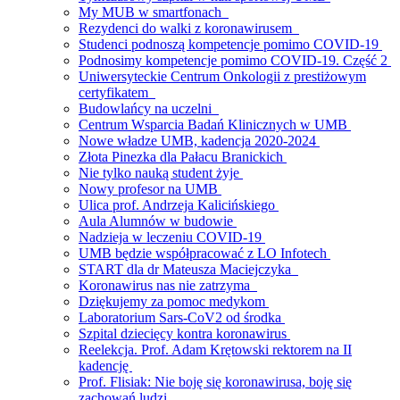
My MUB w smartfonach
Rezydenci do walki z koronawirusem
Studenci podnoszą kompetencje pomimo COVID-19
Podnosimy kompetencje pomimo COVID-19. Część 2
Uniwersyteckie Centrum Onkologii z prestiżowym
certyfikatem
Budowlańcy na uczelni
Centrum Wsparcia Badań Klinicznych w UMB
Nowe władze UMB, kadencja 2020-2024
Złota Pinezka dla Pałacu Branickich
Nie tylko nauką student żyje
Nowy profesor na UMB
Ulica prof. Andrzeja Kalicińskiego
Aula Alumnów w budowie
Nadzieja w leczeniu COVID-19
UMB będzie współpracować z LO Infotech
START dla dr Mateusza Maciejczyka
Koronawirus nas nie zatrzyma
Dziękujemy za pomoc medykom
Laboratorium Sars-CoV2 od środka
Szpital dziecięcy kontra koronawirus
Reelekcja. Prof. Adam Krętowski rektorem na II
kadencję
Prof. Flisiak: Nie boję się koronawirusa, boję się
zachowań ludzi