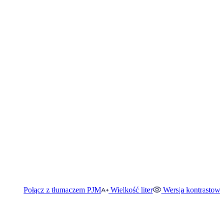
Połącz z tłumaczem PJM
Wielkość liter
Wersja kontrasto