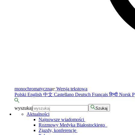
monochromatyczna
Wersja tekstowa
Polski
English
中文
Castellano
Deutsch
Français
हिन्दी
Norsk
Р
wyszukaj
Szukaj
Aktualności
Najnowsze wiadomości
Rozmowy Medyka Białostockiego
Zjazdy, konferencje