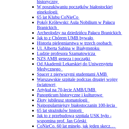
historyczny
W poszukiwaniu początków białostockiej
ginekologii
65 lat Klubu CoNieCo
Pokój Królewski: Aula Nobilium w Pałacu
Branickich
Archeolodzy na dziedzińcu Pałacu Branickich
Jak to z Chórem UMB bywało
Historia pielęgniarstwa w trzech osobach
Ul. Alberta Sabina w Białymstoku
Ludzie profesora Szamatowicza
NZS AMB geneza i początki
Od Akademii Lekarskiej do Uniwersytetu
Medycznego
Spacer z pierwszymi studentami AMB
Warszawskie szpitale podczas drugiej wojny
światowej
Artykuł na 70-lecie AMB/UMB
Panopticum historyczne i kulturowe
Złoty jubileusz stomatologii
Najpopularniejszy białostoczanin 100-lecia
65 lat strażników historii
Jak to z przebudową szpitala USK było -
wspomina prof. Jan Górski
CoNieCo. 60 lat minęło, jak jeden skecz…