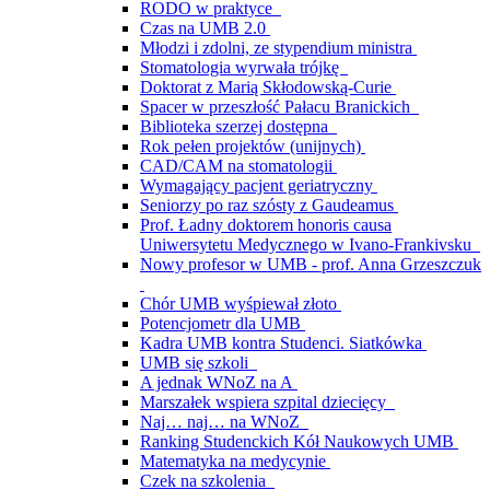
RODO w praktyce
Czas na UMB 2.0
Młodzi i zdolni, ze stypendium ministra
Stomatologia wyrwała trójkę
Doktorat z Marią Skłodowską-Curie
Spacer w przeszłość Pałacu Branickich
Biblioteka szerzej dostępna
Rok pełen projektów (unijnych)
CAD/CAM na stomatologii
Wymagający pacjent geriatryczny
Seniorzy po raz szósty z Gaudeamus
Prof. Ładny doktorem honoris causa
Uniwersytetu Medycznego w Ivano-Frankivsku
Nowy profesor w UMB - prof. Anna Grzeszczuk
Chór UMB wyśpiewał złoto
Potencjometr dla UMB
Kadra UMB kontra Studenci. Siatkówka
UMB się szkoli
A jednak WNoZ na A
Marszałek wspiera szpital dziecięcy
Naj… naj… na WNoZ
Ranking Studenckich Kół Naukowych UMB
Matematyka na medycynie
Czek na szkolenia