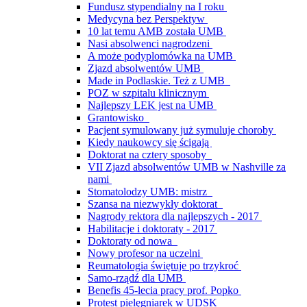
Fundusz stypendialny na I roku
Medycyna bez Perspektyw
10 lat temu AMB została UMB
Nasi absolwenci nagrodzeni
A może podyplomówka na UMB
Zjazd absolwentów UMB
Made in Podlaskie. Też z UMB
POZ w szpitalu klinicznym
Najlepszy LEK jest na UMB
Grantowisko
Pacjent symulowany już symuluje choroby
Kiedy naukowcy się ścigają
Doktorat na cztery sposoby
VII Zjazd absolwentów UMB w Nashville za
nami
Stomatolodzy UMB: mistrz
Szansa na niezwykły doktorat
Nagrody rektora dla najlepszych - 2017
Habilitacje i doktoraty - 2017
Doktoraty od nowa
Nowy profesor na uczelni
Reumatologia świętuje po trzykroć
Samo-rządź dla UMB
Benefis 45-lecia pracy prof. Popko
Protest pielęgniarek w UDSK