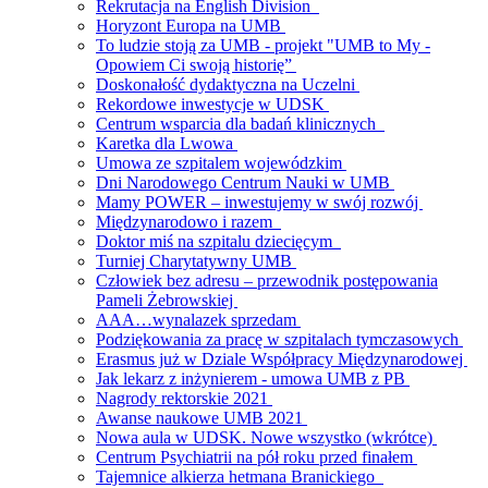
Rekrutacja na English Division
Horyzont Europa na UMB
To ludzie stoją za UMB - projekt "UMB to My -
Opowiem Ci swoją historię”
Doskonałość dydaktyczna na Uczelni
Rekordowe inwestycje w UDSK
Centrum wsparcia dla badań klinicznych
Karetka dla Lwowa
Umowa ze szpitalem wojewódzkim
Dni Narodowego Centrum Nauki w UMB
Mamy POWER – inwestujemy w swój rozwój
Międzynarodowo i razem
Doktor miś na szpitalu dziecięcym
Turniej Charytatywny UMB
Człowiek bez adresu – przewodnik postępowania
Pameli Żebrowskiej
AAA…wynalazek sprzedam
Podziękowania za pracę w szpitalach tymczasowych
Erasmus już w Dziale Współpracy Międzynarodowej
Jak lekarz z inżynierem - umowa UMB z PB
Nagrody rektorskie 2021
Awanse naukowe UMB 2021
Nowa aula w UDSK. Nowe wszystko (wkrótce)
Centrum Psychiatrii na pół roku przed finałem
Tajemnice alkierza hetmana Branickiego