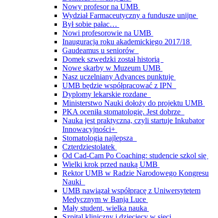
Nowy profesor na UMB
Wydział Farmaceutyczny a fundusze unijne
Był sobie pałac…
Nowi profesorowie na UMB
Inauguracja roku akademickiego 2017/18
Gaudeamus u seniorów
Domek szwedzki został historią
Nowe skarby w Muzeum UMB
Nasz uczelniany Advances punktuje
UMB będzie współpracować z IPN
Dyplomy lekarskie rozdane
Ministerstwo Nauki dołoży do projektu UMB
PKA oceniła stomatologię. Jest dobrze
Nauka jest praktyczna, czyli startuje Inkubator
Innowacyjności+
Stomatologia najlepsza
Czterdziestolatek
Od Cad-Cam Po Coaching: studencie szkol się
Wielki krok przed nauką UMB
Rektor UMB w Radzie Narodowego Kongresu
Nauki
UMB nawiązał współpracę z Uniwersytetem
Medycznym w Banja Luce
Mały student, wielka nauka
Szpital kliniczny i dziecięcy w sieci