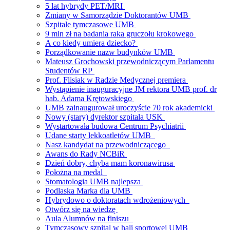
5 lat hybrydy PET/MRI
Zmiany w Samorządzie Doktorantów UMB
Szpitale tymczasowe UMB
9 mln zł na badania raka gruczołu krokowego
A co kiedy umiera dziecko?
Porządkowanie nazw budynków UMB
Mateusz Grochowski przewodniczącym Parlamentu
Studentów RP
Prof. Flisiak w Radzie Medycznej premiera
Wystąpienie inauguracyjne JM rektora UMB prof. dr
hab. Adama Krętowskiego
UMB zainaugurował uroczyście 70 rok akademicki
Nowy (stary) dyrektor szpitala USK
Wystartowała budowa Centrum Psychiatrii
Udane starty lekkoatletów UMB
Nasz kandydat na przewodniczącego
Awans do Rady NCBiR
Dzień dobry, chyba mam koronawirusa
Położna na medal
Stomatologia UMB najlepsza
Podlaska Marka dla UMB
Hybrydowo o doktoratach wdrożeniowych
Otwórz się na wiedzę
Aula Alumnów na finiszu
Tymczasowy szpital w hali sportowej UMB