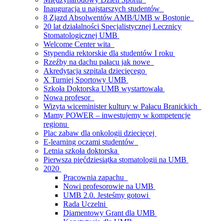
Inauguracja u najstarszych studentów
8 Zjazd Absolwentów AMB/UMB w Bostonie
20 lat działalności Specjalistycznej Lecznicy
Stomatologicznej UMB
Welcome Center wita
Stypendia rektorskie dla studentów I roku
Rzeźby na dachu pałacu jak nowe
Akredytacja szpitala dziecięcego
X Turniej Sportowy UMB
Szkoła Doktorska UMB wystartowała
Nowa profesor
Wizyta wiceminister kultury w Pałacu Branickich
Mamy POWER – inwestujemy w kompetencje
regionu
Plac zabaw dla onkologii dziecięcej
E-learning oczami studentów
Letnia szkoła doktorska
Pierwsza pięćdziesiątka stomatologii na UMB
2020
Pracownia zapachu
Nowi profesorowie na UMB
UMB 2.0. Jesteśmy gotowi
Rada Uczelni
Diamentowy Grant dla UMB