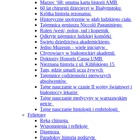
Marzec ‘68: smutna karta historii AMB
60 lat chirurgii dziecięcej w Białymstoku
Krótka historia rezonansu
Historyczne spojrzenie w głąb ludzkiego ciała
Tajemnica geniuszu Niccoló Paganiniego
Ruten /west/, polon, rad i kopernik
Odkryte tajemnice ludzkiej komórki
Święto dziedzictwa akademickiego
Jedno Muzeum – wiele inicjatyw
Chyrowiacy w białostockiej akademii
Doktorzy Honoris Causa UMB
Nieznana historia z ul. Kilińskiego 15
Tam, gdzie umarli uczą żywych
Tajemnice codzienności pierwszych
absolwentów
Tajne nauczanie w czasie II wojny światowej i
białostoccy lekarze
Tajne nauczanie medycyny w warszawskim
getcie
Tajne nauczanie histologii i embriologii
Felietony
Ręką chirurga
Wspomnienia i refleksje
Diagnoza
Paradoksy historią podszyte