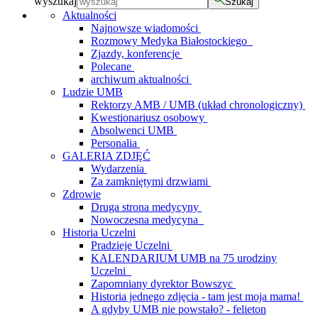
wyszukaj
Szukaj
Aktualności
Najnowsze wiadomości
Rozmowy Medyka Białostockiego
Zjazdy, konferencje
Polecane
archiwum aktualności
Ludzie UMB
Rektorzy AMB / UMB (układ chronologiczny)
Kwestionariusz osobowy
Absolwenci UMB
Personalia
GALERIA ZDJĘĆ
Wydarzenia
Za zamkniętymi drzwiami
Zdrowie
Druga strona medycyny
Nowoczesna medycyna
Historia Uczelni
Pradzieje Uczelni
KALENDARIUM UMB na 75 urodziny
Uczelni
Zapomniany dyrektor Bowszyc
Historia jednego zdjęcia - tam jest moja mama!
A gdyby UMB nie powstało? - felieton