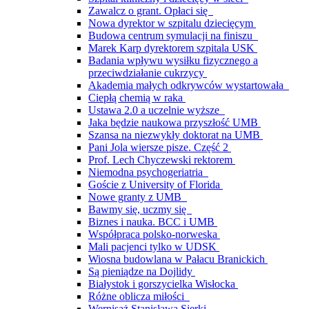
Zawalcz o grant. Opłaci się
Nowa dyrektor w szpitalu dziecięcym
Budowa centrum symulacji na finiszu
Marek Karp dyrektorem szpitala USK
Badania wpływu wysiłku fizycznego a
przeciwdziałanie cukrzycy
Akademia małych odkrywców wystartowała
Ciepłą chemią w raka
Ustawa 2.0 a uczelnie wyższe
Jaka będzie naukowa przyszłość UMB
Szansa na niezwykły doktorat na UMB
Pani Jola wiersze pisze. Część 2
Prof. Lech Chyczewski rektorem
Niemodna psychogeriatria
Goście z University of Florida
Nowe granty z UMB
Bawmy się, uczmy się
Biznes i nauka. BCC i UMB
Współpraca polsko-norweska
Mali pacjenci tylko w UDSK
Wiosna budowlana w Pałacu Branickich
Są pieniądze na Dojlidy
Białystok i gorszycielka Wisłocka
Różne oblicza miłości
Wernisaż Stanisława Sierki