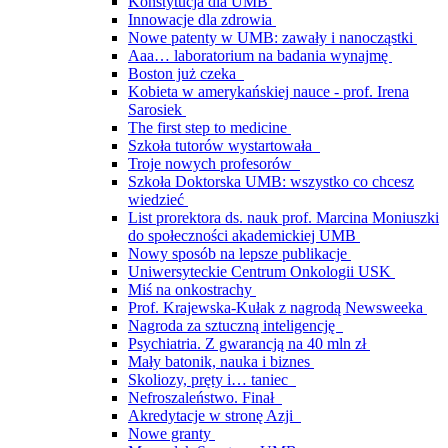
Konstytucja dla UMB
Innowacje dla zdrowia
Nowe patenty w UMB: zawały i nanocząstki
Aaa… laboratorium na badania wynajmę
Boston już czeka
Kobieta w amerykańskiej nauce - prof. Irena
Sarosiek
The first step to medicine
Szkoła tutorów wystartowała
Troje nowych profesorów
Szkoła Doktorska UMB: wszystko co chcesz
wiedzieć
List prorektora ds. nauk prof. Marcina Moniuszki
do społeczności akademickiej UMB
Nowy sposób na lepsze publikacje
Uniwersyteckie Centrum Onkologii USK
Miś na onkostrachy
Prof. Krajewska-Kułak z nagrodą Newsweeka
Nagroda za sztuczną inteligencję
Psychiatria. Z gwarancją na 40 mln zł
Mały batonik, nauka i biznes
Skoliozy, pręty i… taniec
Nefroszaleństwo. Finał
Akredytacje w stronę Azji
Nowe granty