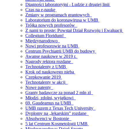
Diagności laboratoryjni - Ludzie z drugiej linii
Czas na e-naukę
Zmiany w programach grantowych
Laboratorium do koronawirusa w UMB
Trójka nowych profesorów
Z nami to proste: Powstał Dział Rozwoju i Ewaluacji
Collegium Floridum!
Międzynarodowo
Nowi profesorowie na UMB
Centrum Psychiatrii UMB do budowy
Awanse naukowe w 2019 r.
Nagrody rektora rozdane
Technotalenty z UMB
Krok od naukowego nieba
Czepkowanie 2019
Technotalenty w akcji
Nowe patenty
Granty badawcze za ponad 2 mln zł
Młodzi, zdolni, wyjątkowi
69. Gaudeamus na UMB
UMB razem z Texas Tech University
Dyplomy na „lekarskim” rozdane
Absolwenci w Bostonie
5 lat Centrum Kosmetologii UMB
Międzynarodowy Dzień Sportu