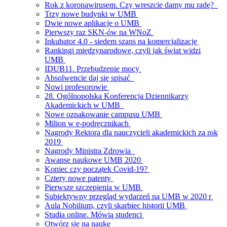
Rok z koronawirusem. Czy wreszcie damy mu radę?
Trzy nowe budynki w UMB
Dwie nowe aplikacje o UMB
Pierwszy raz SKN-ów na WNoZ
Inkubator 4.0 - siedem szans na komercjalizację
Rankingi międzynarodowe, czyli jak świat widzi
UMB
IDUB11. Przebudzenie mocy
Absolwencie daj się spisać
Nowi profesorowie
28. Ogólnopolska Konferencja Dziennikarzy
Akademickich w UMB
Nowe oznakowanie campusu UMB
Milion w e-podręcznikach
Nagrody Rektora dla nauczycieli akademickich za rok
2019
Nagrody Ministra Zdrowia
Awanse naukowe UMB 2020
Koniec czy początek Covid-19?
Cztery nowe patenty
Pierwsze szczepienia w UMB
Subiektywny przegląd wydarzeń na UMB w 2020 r
Aula Nobilium, czyli skarbiec historii UMB
Studia online. Mówią studenci
Otwórz się na naukę