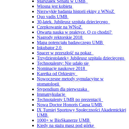
Marszałek Senatu w UMB
Wiosna jest kobietą
Niezwykłe badania historii ekipy z WNoZ
Quo vadis UMB
30-latek. Jubileusz szpitala dziecięcego
Czepkowanie na WNoZ
Otwarta nauka w praktyce. O co chodzi?
Nagrody rektorskie 2018
Mapa potencjału badawczego UMB
Inkubator 2.0
Spacer w przeszłość na pokaz
Trzydziestolatek+ Jubileusz szpitala dziecięcego
Technotalenty: Nie udało się
Nominacje naukowe 2018
Karetka od Orkiestry
Nowoczesne metody symulacyjne w
stomatologii
Stypendium dla pierwszaka
Immatrykulacje
Technotalenty UMB po prezentacji
Nowa Doctor Honoris Causa UMB
IX Turniej Sportowy Społeczności Akademickiej
UMB
1000+ w BioSkanerze UMB
Kiedy na stażu masz pod górkę