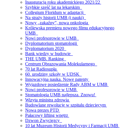
Inauguracja roku akademickiego 2021/22
Szybkie sześć lat na lekarskim
Collegium Floridum w adaptacji
Na straży historii UMB (i nauki)
Nowy „zakaźny”, nowa onkologia
Królewska premiera nowego filmu edukacyjnego
UMB
Nowi profesorowie w UMB
Dyplomatorium stomatologii
Dyplomatorium 2020
Bank wiedzy w budowie
THE UMB. Ranking
Centrum Obrazowania Molekularnego
70 lat Radiosupła
60. urodziny szkoły w UDSK
Innowacyjna nauka. Nowe patenty
Wyjazdowe posiedzenie Rady ABM w UMB
Nowi profesorowie w UMB
Stomatologia UMB najlepsza. Znowu!
Wizyta ministra zdrowia
Budowlane rewolucje w szpitalu dziecięcym
Nowa prezes PTD
Pałacowy lifting wnętrz
Dzwon Zwycięzcy
10 lat Muzeum Historii Medycyny i Farmacji UMB