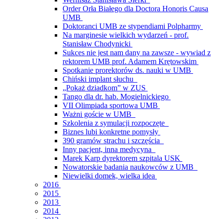
Order Orła Białego dla Doctora Honoris Causa
UMB
Doktoranci UMB ze stypendiami Polpharmy
Na marginesie wielkich wydarzeń - prof.
Stanisław Chodynicki
Sukces nie jest nam dany na zawsze - wywiad z
rektorem UMB prof. Adamem Krętowskim
Spotkanie prorektorów ds. nauki w UMB
Chiński implant słuchu
„Pokaż dziadkom” w ZUS
Tango dla dr. hab. Mogielnickiego
VII Olimpiada sportowa UMB
Ważni goście w UMB
Szkolenia z symulacji rozpoczęte
Biznes lubi konkretne pomysły
390 gramów strachu i szczęścia
Inny pacjent, inna medycyna
Marek Karp dyrektorem szpitala USK
Nowatorskie badania naukowców z UMB
Niewielki domek, wielka idea
2016
2015
2013
2014