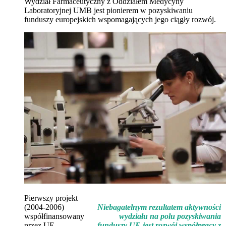
Wydział Farmaceutyczny z Oddziałem Medycyny
Laboratoryjnej UMB jest pionierem w pozyskiwaniu
funduszy europejskich wspomagających jego ciągły rozwój.
Pierwszy projekt
(2004-2006)
Niebagatelnym rezultatem aktywności
współfinansowany
wydziału na polu pozyskiwania
przez UE
funduszy UE jest rozwój współpracy z