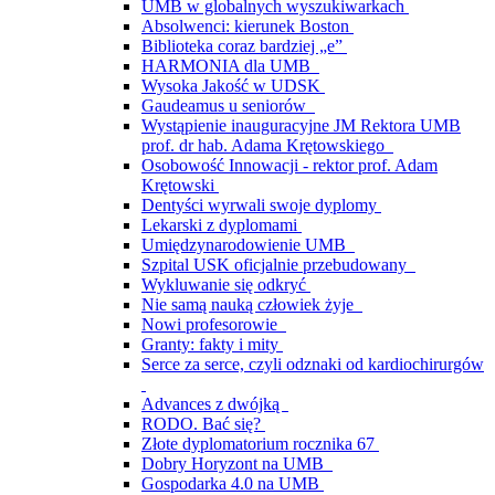
UMB w globalnych wyszukiwarkach
Absolwenci: kierunek Boston
Biblioteka coraz bardziej „e”
HARMONIA dla UMB
Wysoka Jakość w UDSK
Gaudeamus u seniorów
Wystąpienie inauguracyjne JM Rektora UMB
prof. dr hab. Adama Krętowskiego
Osobowość Innowacji - rektor prof. Adam
Krętowski
Dentyści wyrwali swoje dyplomy
Lekarski z dyplomami
Umiędzynarodowienie UMB
Szpital USK oficjalnie przebudowany
Wykluwanie się odkryć
Nie samą nauką człowiek żyje
Nowi profesorowie
Granty: fakty i mity
Serce za serce, czyli odznaki od kardiochirurgów
Advances z dwójką
RODO. Bać się?
Złote dyplomatorium rocznika 67
Dobry Horyzont na UMB
Gospodarka 4.0 na UMB