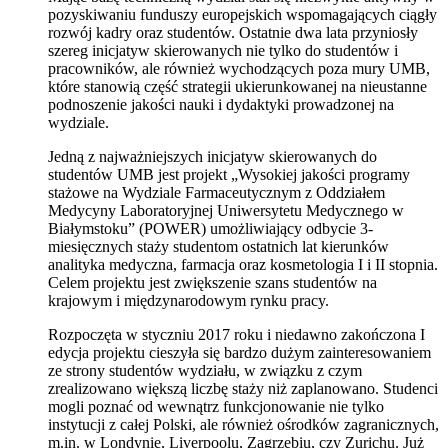
pozyskiwaniu funduszy europejskich wspomagających ciągły
rozwój kadry oraz studentów. Ostatnie dwa lata przyniosły
szereg inicjatyw skierowanych nie tylko do studentów i
pracowników, ale również wychodzących poza mury UMB,
które stanowią część strategii ukierunkowanej na nieustanne
podnoszenie jakości nauki i dydaktyki prowadzonej na
wydziale.
Jedną z najważniejszych inicjatyw skierowanych do
studentów UMB jest projekt „Wysokiej jakości programy
stażowe na Wydziale Farmaceutycznym z Oddziałem
Medycyny Laboratoryjnej Uniwersytetu Medycznego w
Białymstoku” (POWER) umożliwiający odbycie 3-
miesięcznych staży studentom ostatnich lat kierunków
analityka medyczna, farmacja oraz kosmetologia I i II stopnia.
Celem projektu jest zwiększenie szans studentów na
krajowym i międzynarodowym rynku pracy.
Rozpoczęta w styczniu 2017 roku i niedawno zakończona I
edycja projektu cieszyła się bardzo dużym zainteresowaniem
ze strony studentów wydziału, w związku z czym
zrealizowano większą liczbę staży niż zaplanowano. Studenci
mogli poznać od wewnątrz funkcjonowanie nie tylko
instytucji z całej Polski, ale również ośrodków zagranicznych,
m.in. w Londynie, Liverpoolu, Zagrzebiu, czy Zurichu. Już