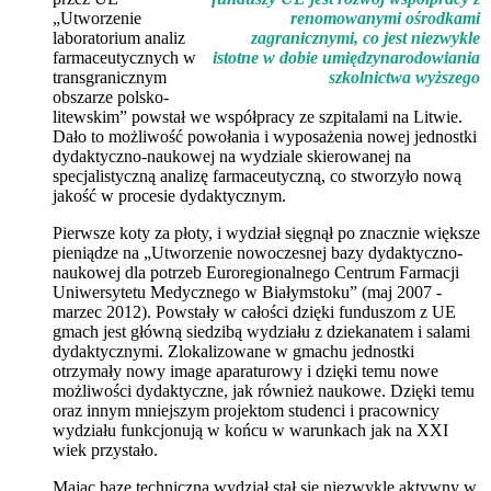
„Utworzenie
renomowanymi ośrodkami
laboratorium analiz
zagranicznymi, co jest niezwykle
farmaceutycznych w
istotne w dobie umiędzynarodowiania
transgranicznym
szkolnictwa wyższego
obszarze polsko-
litewskim” powstał we współpracy ze szpitalami na Litwie.
Dało to możliwość powołania i wyposażenia nowej jednostki
dydaktyczno-naukowej na wydziale skierowanej na
specjalistyczną analizę farmaceutyczną, co stworzyło nową
jakość w procesie dydaktycznym.
Pierwsze koty za płoty, i wydział sięgnął po znacznie większe
pieniądze na „Utworzenie nowoczesnej bazy dydaktyczno-
naukowej dla potrzeb Euroregionalnego Centrum Farmacji
Uniwersytetu Medycznego w Białymstoku” (maj 2007 -
marzec 2012). Powstały w całości dzięki funduszom z UE
gmach jest główną siedzibą wydziału z dziekanatem i salami
dydaktycznymi. Zlokalizowane w gmachu jednostki
otrzymały nowy image aparaturowy i dzięki temu nowe
możliwości dydaktyczne, jak również naukowe. Dzięki temu
oraz innym mniejszym projektom studenci i pracownicy
wydziału funkcjonują w końcu w warunkach jak na XXI
wiek przystało.
Mając bazę techniczną wydział stał się niezwykle aktywny w