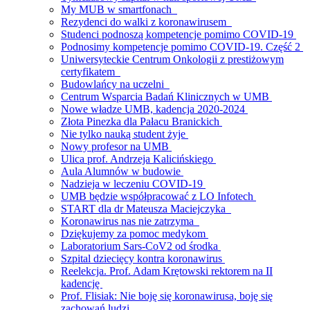
My MUB w smartfonach
Rezydenci do walki z koronawirusem
Studenci podnoszą kompetencje pomimo COVID-19
Podnosimy kompetencje pomimo COVID-19. Część 2
Uniwersyteckie Centrum Onkologii z prestiżowym
certyfikatem
Budowlańcy na uczelni
Centrum Wsparcia Badań Klinicznych w UMB
Nowe władze UMB, kadencja 2020-2024
Złota Pinezka dla Pałacu Branickich
Nie tylko nauką student żyje
Nowy profesor na UMB
Ulica prof. Andrzeja Kalicińskiego
Aula Alumnów w budowie
Nadzieja w leczeniu COVID-19
UMB będzie współpracować z LO Infotech
START dla dr Mateusza Maciejczyka
Koronawirus nas nie zatrzyma
Dziękujemy za pomoc medykom
Laboratorium Sars-CoV2 od środka
Szpital dziecięcy kontra koronawirus
Reelekcja. Prof. Adam Krętowski rektorem na II
kadencję
Prof. Flisiak: Nie boję się koronawirusa, boję się
zachowań ludzi