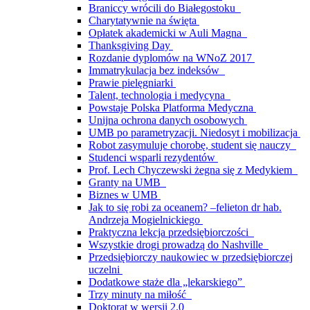
Braniccy wrócili do Białegostoku
Charytatywnie na święta
Opłatek akademicki w Auli Magna
Thanksgiving Day
Rozdanie dyplomów na WNoZ 2017
Immatrykulacja bez indeksów
Prawie pielęgniarki
Talent, technologia i medycyna
Powstaje Polska Platforma Medyczna
Unijna ochrona danych osobowych
UMB po parametryzacji. Niedosyt i mobilizacja
Robot zasymuluje chorobę, student się nauczy
Studenci wsparli rezydentów
Prof. Lech Chyczewski żegna się z Medykiem
Granty na UMB
Biznes w UMB
Jak to się robi za oceanem? –felieton dr hab.
Andrzeja Mogielnickiego
Praktyczna lekcja przedsiębiorczości
Wszystkie drogi prowadzą do Nashville
Przedsiębiorczy naukowiec w przedsiębiorczej
uczelni
Dodatkowe staże dla „lekarskiego”
Trzy minuty na miłość
Doktorat w wersji 2.0