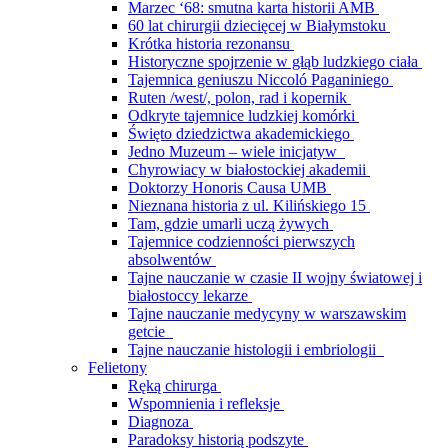
Marzec ‘68: smutna karta historii AMB
60 lat chirurgii dziecięcej w Białymstoku
Krótka historia rezonansu
Historyczne spojrzenie w głąb ludzkiego ciała
Tajemnica geniuszu Niccoló Paganiniego
Ruten /west/, polon, rad i kopernik
Odkryte tajemnice ludzkiej komórki
Święto dziedzictwa akademickiego
Jedno Muzeum – wiele inicjatyw
Chyrowiacy w białostockiej akademii
Doktorzy Honoris Causa UMB
Nieznana historia z ul. Kilińskiego 15
Tam, gdzie umarli uczą żywych
Tajemnice codzienności pierwszych
absolwentów
Tajne nauczanie w czasie II wojny światowej i
białostoccy lekarze
Tajne nauczanie medycyny w warszawskim
getcie
Tajne nauczanie histologii i embriologii
Felietony
Ręką chirurga
Wspomnienia i refleksje
Diagnoza
Paradoksy historią podszyte