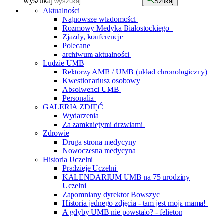
wyszukaj
Szukaj
Aktualności
Najnowsze wiadomości
Rozmowy Medyka Białostockiego
Zjazdy, konferencje
Polecane
archiwum aktualności
Ludzie UMB
Rektorzy AMB / UMB (układ chronologiczny)
Kwestionariusz osobowy
Absolwenci UMB
Personalia
GALERIA ZDJĘĆ
Wydarzenia
Za zamkniętymi drzwiami
Zdrowie
Druga strona medycyny
Nowoczesna medycyna
Historia Uczelni
Pradzieje Uczelni
KALENDARIUM UMB na 75 urodziny
Uczelni
Zapomniany dyrektor Bowszyc
Historia jednego zdjęcia - tam jest moja mama!
A gdyby UMB nie powstało? - felieton