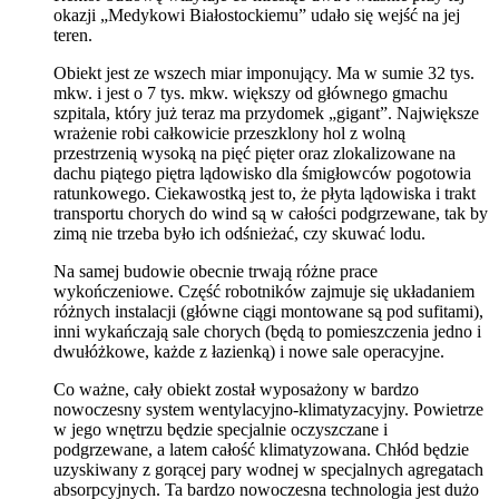
okazji „Medykowi Białostockiemu” udało się wejść na jej
teren.
Obiekt jest ze wszech miar imponujący. Ma w sumie 32 tys.
mkw. i jest o 7 tys. mkw. większy od głównego gmachu
szpitala, który już teraz ma przydomek „gigant”. Największe
wrażenie robi całkowicie przeszklony hol z wolną
przestrzenią wysoką na pięć pięter oraz zlokalizowane na
dachu piątego piętra lądowisko dla śmigłowców pogotowia
ratunkowego. Ciekawostką jest to, że płyta lądowiska i trakt
transportu chorych do wind są w całości podgrzewane, tak by
zimą nie trzeba było ich odśnieżać, czy skuwać lodu.
Na samej budowie obecnie trwają różne prace
wykończeniowe. Część robotników zajmuje się układaniem
różnych instalacji (główne ciągi montowane są pod sufitami),
inni wykańczają sale chorych (będą to pomieszczenia jedno i
dwułóżkowe, każde z łazienką) i nowe sale operacyjne.
Co ważne, cały obiekt został wyposażony w bardzo
nowoczesny system wentylacyjno-klimatyzacyjny. Powietrze
w jego wnętrzu będzie specjalnie oczyszczane i
podgrzewane, a latem całość klimatyzowana. Chłód będzie
uzyskiwany z gorącej pary wodnej w specjalnych agregatach
absorpcyjnych. Ta bardzo nowoczesna technologia jest dużo