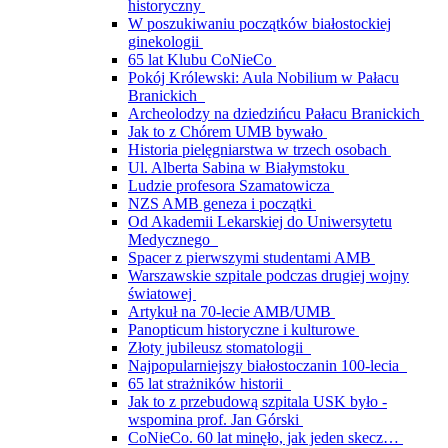
historyczny
W poszukiwaniu początków białostockiej
ginekologii
65 lat Klubu CoNieCo
Pokój Królewski: Aula Nobilium w Pałacu
Branickich
Archeolodzy na dziedzińcu Pałacu Branickich
Jak to z Chórem UMB bywało
Historia pielęgniarstwa w trzech osobach
Ul. Alberta Sabina w Białymstoku
Ludzie profesora Szamatowicza
NZS AMB geneza i początki
Od Akademii Lekarskiej do Uniwersytetu
Medycznego
Spacer z pierwszymi studentami AMB
Warszawskie szpitale podczas drugiej wojny
światowej
Artykuł na 70-lecie AMB/UMB
Panopticum historyczne i kulturowe
Złoty jubileusz stomatologii
Najpopularniejszy białostoczanin 100-lecia
65 lat strażników historii
Jak to z przebudową szpitala USK było -
wspomina prof. Jan Górski
CoNieCo. 60 lat minęło, jak jeden skecz…