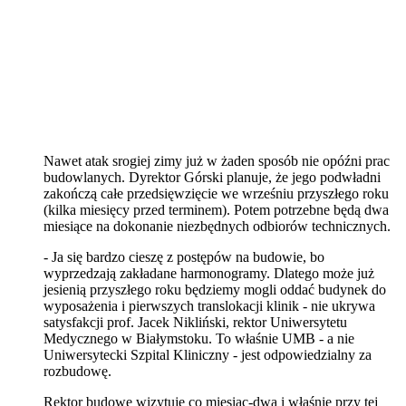
Nawet atak srogiej zimy już w żaden sposób nie opóźni prac
budowlanych. Dyrektor Górski planuje, że jego podwładni
zakończą całe przedsięwzięcie we wrześniu przyszłego roku
(kilka miesięcy przed terminem). Potem potrzebne będą dwa
miesiące na dokonanie niezbędnych odbiorów technicznych.
- Ja się bardzo cieszę z postępów na budowie, bo
wyprzedzają zakładane harmonogramy. Dlatego może już
jesienią przyszłego roku będziemy mogli oddać budynek do
wyposażenia i pierwszych translokacji klinik - nie ukrywa
satysfakcji prof. Jacek Nikliński, rektor Uniwersytetu
Medycznego w Białymstoku. To właśnie UMB - a nie
Uniwersytecki Szpital Kliniczny - jest odpowiedzialny za
rozbudowę.
Rektor budowę wizytuje co miesiąc-dwa i właśnie przy tej