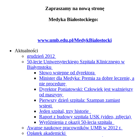
Zapraszamy na nową stronę
Medyka Białostockiego:
www.umb.edu.pl/MedykBialostocki
Aktualności
grudzień 2012
50-lecie Uniwersyteckiego Szpitala Klinicznego w
Białymstoku
Słowo wstępne od dyrektora
Minister dla Medyka: Premia za dobre leczenie, a
nie procedurę
Dyrektor Poniatowski: Człowiek jest ważniejszy
od maszyny
Pierwszy dzień szpitala: Szampan zamiast
wstęgi
Jeden szpital, trzy historie
Raport z budowy szpitala USK (video, zdjęcia)
Wyróżnienia z okazji 50-lecia szpitala
Awanse naukowe pracowników UMB w 2012 r.
Opłatek akademicki