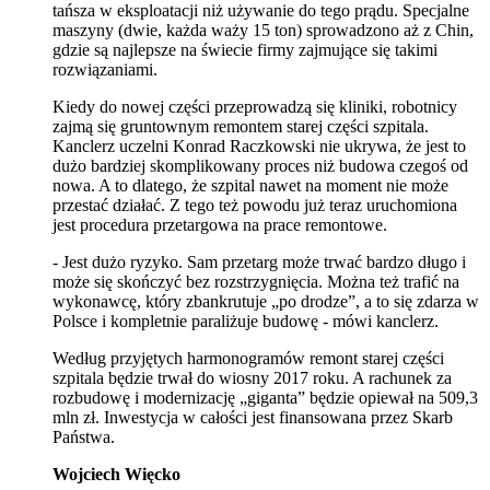
tańsza w eksploatacji niż używanie do tego prądu. Specjalne
maszyny (dwie, każda waży 15 ton) sprowadzono aż z Chin,
gdzie są najlepsze na świecie firmy zajmujące się takimi
rozwiązaniami.
Kiedy do nowej części przeprowadzą się kliniki, robotnicy
zajmą się gruntownym remontem starej części szpitala.
Kanclerz uczelni Konrad Raczkowski nie ukrywa, że jest to
dużo bardziej skomplikowany proces niż budowa czegoś od
nowa. A to dlatego, że szpital nawet na moment nie może
przestać działać. Z tego też powodu już teraz uruchomiona
jest procedura przetargowa na prace remontowe.
- Jest dużo ryzyko. Sam przetarg może trwać bardzo długo i
może się skończyć bez rozstrzygnięcia. Można też trafić na
wykonawcę, który zbankrutuje „po drodze”, a to się zdarza w
Polsce i kompletnie paraliżuje budowę - mówi kanclerz.
Według przyjętych harmonogramów remont starej części
szpitala będzie trwał do wiosny 2017 roku. A rachunek za
rozbudowę i modernizację „giganta” będzie opiewał na 509,3
mln zł. Inwestycja w całości jest finansowana przez Skarb
Państwa.
Wojciech Więcko