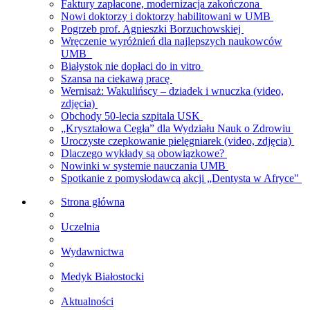
Faktury zapłacone, modernizacja zakończona
Nowi doktorzy i doktorzy habilitowani w UMB
Pogrzeb prof. Agnieszki Borzuchowskiej
Wręczenie wyróżnień dla najlepszych naukowców
UMB
Białystok nie dopłaci do in vitro
Szansa na ciekawą pracę
Wernisaż: Wakulińscy – dziadek i wnuczka (video,
zdjęcia)
Obchody 50-lecia szpitala USK
„Kryształowa Cegła” dla Wydziału Nauk o Zdrowiu
Uroczyste czepkowanie pielęgniarek (video, zdjęcia)
Dlaczego wykłady są obowiązkowe?
Nowinki w systemie nauczania UMB
Spotkanie z pomysłodawcą akcji „Dentysta w Afryce"
Strona główna
Uczelnia
Wydawnictwa
Medyk Białostocki
Aktualności