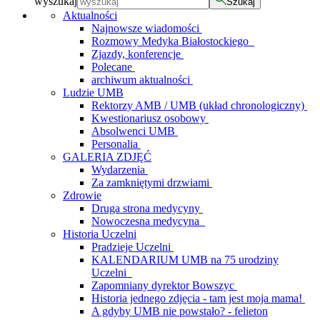
wyszukaj
Szukaj
Aktualności
Najnowsze wiadomości
Rozmowy Medyka Białostockiego
Zjazdy, konferencje
Polecane
archiwum aktualności
Ludzie UMB
Rektorzy AMB / UMB (układ chronologiczny)
Kwestionariusz osobowy
Absolwenci UMB
Personalia
GALERIA ZDJĘĆ
Wydarzenia
Za zamkniętymi drzwiami
Zdrowie
Druga strona medycyny
Nowoczesna medycyna
Historia Uczelni
Pradzieje Uczelni
KALENDARIUM UMB na 75 urodziny
Uczelni
Zapomniany dyrektor Bowszyc
Historia jednego zdjęcia - tam jest moja mama!
A gdyby UMB nie powstało? - felieton