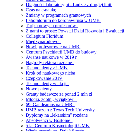
Diagności laboratoryjni - Ludzie z drugiej linii
Czas na e-naukę
Zmiany w programach grantowych
Laboratorium do koronawirusa w UMB
Trójka nowych profesorów
Z nami to proste: Powstał Dział Rozwoju i Ewaluacji
Collegium Floridum!
Międzynarodowo
Nowi profesorowie na UMB
Centrum Psychiatrii UMB do budowy
Awanse naukowe w 2019 r.
Nagrody rektora rozdane
Technotalenty z UMB
Krok od naukowego nieba
Czepkowanie 2019
Technotalenty w akcji
Nowe patenty
Granty badawcze za ponad 2 mln zł
Młodzi, zdolni, wyjątkowi
69. Gaudeamus na UMB
UMB razem z Texas Tech University
Dyplomy na „lekarskim” rozdane
Absolwenci w Bostonie
5 lat Centrum Kosmetologii UMB
Międzynarodowy Dzień Sportu