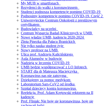
My MUB w smartfonach
Rezydenci do walki z koronawirusem
Studenci podnoszą kompetencje pomimo COVID-19
Podnosimy kompetencje pomimo COVID-19. Część 2
Uniwersyteckie Centrum Onkologii z prestiżowym
certyfikatem
Budowlańcy na uczelni
Centrum Wsparcia Badań Klinicznych w UMB
Nowe władze UMB, kadencja 2020-2024
Złota Pinezka dla Pałacu Branickich
Nie tylko nauką student żyje
Nowy profesor na UMB
Ulica prof. Andrzeja Kalicińskiego
Aula Alumnów w budowie
Nadzieja w leczeniu COVID-19
UMB będzie współpracować z LO Infotech
START dla dr Mateusza Maciejczyka
Koronawirus nas nie zatrzyma
Dziękujemy za pomoc medykom
Laboratorium Sars-CoV2 od środka
Szpital dziecięcy kontra koronawirus
Reelekcja. Prof. Adam Krętowski rektorem na II
kadencję
Prof. Flisiak: Nie boję się koronawirusa, boję się
zachowań ludzi