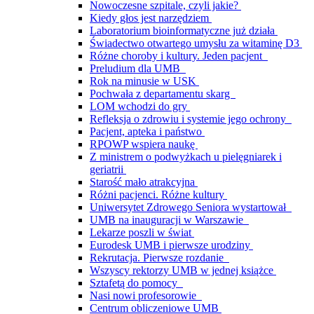
Nowoczesne szpitale, czyli jakie?
Kiedy głos jest narzędziem
Laboratorium bioinformatyczne już działa
Świadectwo otwartego umysłu za witaminę D3
Różne choroby i kultury. Jeden pacjent
Preludium dla UMB
Rok na minusie w USK
Pochwała z departamentu skarg
LOM wchodzi do gry
Refleksja o zdrowiu i systemie jego ochrony
Pacjent, apteka i państwo
RPOWP wspiera naukę
Z ministrem o podwyżkach u pielęgniarek i
geriatrii
Starość mało atrakcyjna
Różni pacjenci. Różne kultury
Uniwersytet Zdrowego Seniora wystartował
UMB na inauguracji w Warszawie
Lekarze poszli w świat
Eurodesk UMB i pierwsze urodziny
Rekrutacja. Pierwsze rozdanie
Wszyscy rektorzy UMB w jednej książce
Sztafetą do pomocy
Nasi nowi profesorowie
Centrum obliczeniowe UMB