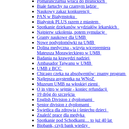
Pomarańczarnia wraca do Branickich
Białe fartuchy na czarnym lądzie
Naukowy zakaz konkurencji
PAN w Białymstoku
Białystok PLUS razem z miastem
Spotkanie dziekanów wydziałów lekarskich
Najpierw szkolenia, potem symulacje
Granty naukowe dla UMB
Nowe podyplomówki na UMB
Dolina medyczna - wizyta wicepremiera
Mateusza Morawieckiego w UMB
Badania na krawędzi nadziei
Ambasador Tajwanu w UMB
UMB z BCC
Chicago czeka na absolwentów: znamy program
Najlepsza asystentka na WNoZ
Muzeum UMB na włoskiej ziemi
O in vitro w sejmie - koniec refundacji
19 dróg do szczęścia
English Division z dyplomami
Senior division z dyplomami
Świetlica dla zdrowia i śmiechu dzieci
Znaleźć pracę dla medyka
Spotkanie pod Schodkami… to już 40 lat
Biobank, czyli bank wiedzy