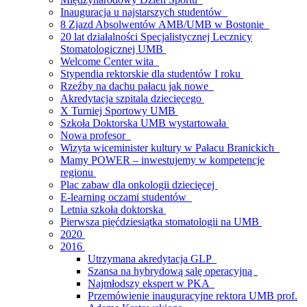
Inauguracja u najstarszych studentów
8 Zjazd Absolwentów AMB/UMB w Bostonie
20 lat działalności Specjalistycznej Lecznicy
Stomatologicznej UMB
Welcome Center wita
Stypendia rektorskie dla studentów I roku
Rzeźby na dachu pałacu jak nowe
Akredytacja szpitala dziecięcego
X Turniej Sportowy UMB
Szkoła Doktorska UMB wystartowała
Nowa profesor
Wizyta wiceminister kultury w Pałacu Branickich
Mamy POWER – inwestujemy w kompetencje
regionu
Plac zabaw dla onkologii dziecięcej
E-learning oczami studentów
Letnia szkoła doktorska
Pierwsza pięćdziesiątka stomatologii na UMB
2020
2016
Utrzymana akredytacja GLP
Szansa na hybrydową salę operacyjną
Najmłodszy ekspert w PKA
Przemówienie inauguracyjne rektora UMB prof.