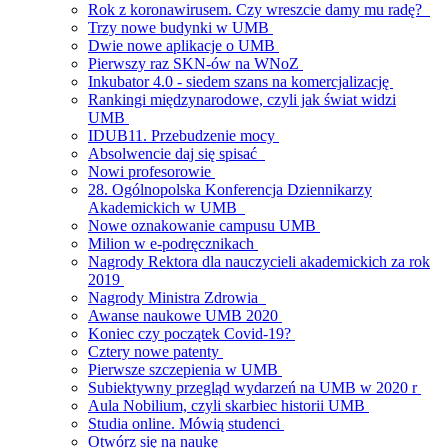
Rok z koronawirusem. Czy wreszcie damy mu radę?
Trzy nowe budynki w UMB
Dwie nowe aplikacje o UMB
Pierwszy raz SKN-ów na WNoZ
Inkubator 4.0 - siedem szans na komercjalizację
Rankingi międzynarodowe, czyli jak świat widzi
UMB
IDUB11. Przebudzenie mocy
Absolwencie daj się spisać
Nowi profesorowie
28. Ogólnopolska Konferencja Dziennikarzy
Akademickich w UMB
Nowe oznakowanie campusu UMB
Milion w e-podręcznikach
Nagrody Rektora dla nauczycieli akademickich za rok
2019
Nagrody Ministra Zdrowia
Awanse naukowe UMB 2020
Koniec czy początek Covid-19?
Cztery nowe patenty
Pierwsze szczepienia w UMB
Subiektywny przegląd wydarzeń na UMB w 2020 r
Aula Nobilium, czyli skarbiec historii UMB
Studia online. Mówią studenci
Otwórz się na naukę