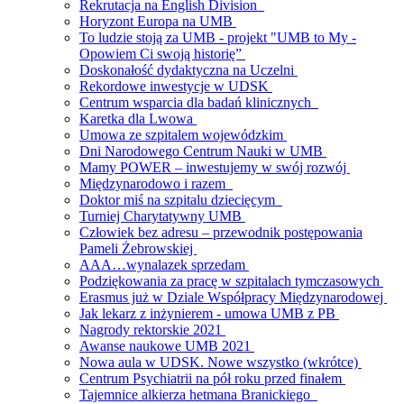
Rekrutacja na English Division
Horyzont Europa na UMB
To ludzie stoją za UMB - projekt "UMB to My -
Opowiem Ci swoją historię”
Doskonałość dydaktyczna na Uczelni
Rekordowe inwestycje w UDSK
Centrum wsparcia dla badań klinicznych
Karetka dla Lwowa
Umowa ze szpitalem wojewódzkim
Dni Narodowego Centrum Nauki w UMB
Mamy POWER – inwestujemy w swój rozwój
Międzynarodowo i razem
Doktor miś na szpitalu dziecięcym
Turniej Charytatywny UMB
Człowiek bez adresu – przewodnik postępowania
Pameli Żebrowskiej
AAA…wynalazek sprzedam
Podziękowania za pracę w szpitalach tymczasowych
Erasmus już w Dziale Współpracy Międzynarodowej
Jak lekarz z inżynierem - umowa UMB z PB
Nagrody rektorskie 2021
Awanse naukowe UMB 2021
Nowa aula w UDSK. Nowe wszystko (wkrótce)
Centrum Psychiatrii na pół roku przed finałem
Tajemnice alkierza hetmana Branickiego