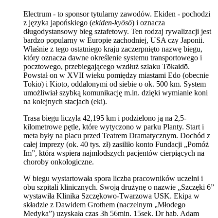
Electrum - to sponsor tytularny zawodów. Ekiden - pochodzi
z języka japońskiego (
ekiden-kyōsō
) i oznacza
długodystansowy bieg sztafetowy. Ten rodzaj rywalizacji jest
bardzo popularny w Europie zachodniej, USA czy Japonii.
Właśnie z tego ostatniego kraju zaczerpnięto nazwę biegu,
który oznacza
dawne określenie systemu transportowego i
pocztowego, przebiegającego wzdłuż szlaku Tōkaidō.
Powstał on w XVII wieku pomiędzy miastami Edo (obecnie
Tokio) i Kioto, oddalonymi od siebie o ok. 500 km. System
umożliwiał szybką komunikację m.in. dzięki wymianie koni
na kolejnych stacjach (eki).
Trasa biegu liczyła 42,195 km i podzielono ją na 2,5-
kilometrowe pętle, które wytyczono w parku Planty. Start i
meta były na placu przed Teatrem Dramatycznym. Dochód z
całej imprezy (ok. 40 tys. zł) zasiliło konto Fundacji „Pomóż
Im”, która wspiera najmłodszych pacjentów cierpiących na
choroby onkologiczne.
W biegu wystartowała spora liczba pracowników uczelni i
obu szpitali klinicznych. Swoją drużynę o nazwie „Szczęki 6”
wystawiła Klinika Szczękowo-Twarzowa USK. Ekipa w
składzie z Dawidem Grothem (naczelnym „Młodego
Medyka”) uzyskała czas 3h 56min. 15sek. Dr hab. Adam