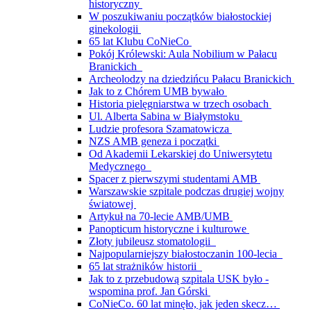
historyczny
W poszukiwaniu początków białostockiej
ginekologii
65 lat Klubu CoNieCo
Pokój Królewski: Aula Nobilium w Pałacu
Branickich
Archeolodzy na dziedzińcu Pałacu Branickich
Jak to z Chórem UMB bywało
Historia pielęgniarstwa w trzech osobach
Ul. Alberta Sabina w Białymstoku
Ludzie profesora Szamatowicza
NZS AMB geneza i początki
Od Akademii Lekarskiej do Uniwersytetu
Medycznego
Spacer z pierwszymi studentami AMB
Warszawskie szpitale podczas drugiej wojny
światowej
Artykuł na 70-lecie AMB/UMB
Panopticum historyczne i kulturowe
Złoty jubileusz stomatologii
Najpopularniejszy białostoczanin 100-lecia
65 lat strażników historii
Jak to z przebudową szpitala USK było -
wspomina prof. Jan Górski
CoNieCo. 60 lat minęło, jak jeden skecz…