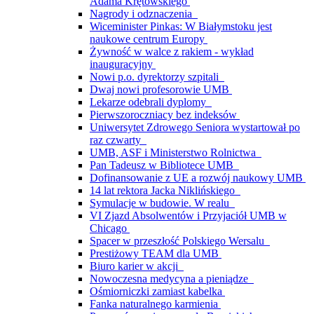
Adama Krętowskiego
Nagrody i odznaczenia
Wiceminister Pinkas: W Białymstoku jest
naukowe centrum Europy
Żywność w walce z rakiem - wykład
inauguracyjny
Nowi p.o. dyrektorzy szpitali
Dwaj nowi profesorowie UMB
Lekarze odebrali dyplomy
Pierwszoroczniacy bez indeksów
Uniwersytet Zdrowego Seniora wystartował po
raz czwarty
UMB, ASF i Ministerstwo Rolnictwa
Pan Tadeusz w Bibliotece UMB
Dofinansowanie z UE a rozwój naukowy UMB
14 lat rektora Jacka Niklińskiego
Symulacje w budowie. W realu
VI Zjazd Absolwentów i Przyjaciół UMB w
Chicago
Spacer w przeszłość Polskiego Wersalu
Prestiżowy TEAM dla UMB
Biuro karier w akcji
Nowoczesna medycyna a pieniądze
Ośmiorniczki zamiast kabelka
Fanka naturalnego karmienia