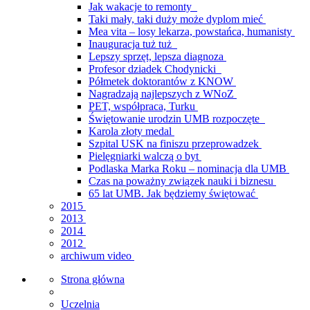
Jak wakacje to remonty
Taki mały, taki duży może dyplom mieć
Mea vita – losy lekarza, powstańca, humanisty
Inauguracja tuż tuż
Lepszy sprzęt, lepsza diagnoza
Profesor dziadek Chodynicki
Półmetek doktorantów z KNOW
Nagradzają najlepszych z WNoZ
PET, współpraca, Turku
Świętowanie urodzin UMB rozpoczęte
Karola złoty medal
Szpital USK na finiszu przeprowadzek
Pielęgniarki walczą o byt
Podlaska Marka Roku – nominacja dla UMB
Czas na poważny związek nauki i biznesu
65 lat UMB. Jak będziemy świętować
2015
2013
2014
2012
archiwum video
Strona główna
Uczelnia