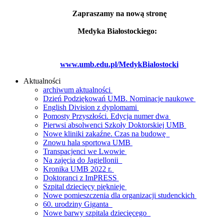
Zapraszamy na nową stronę
Medyka Białostockiego:
www.umb.edu.pl/MedykBialostocki
Aktualności
archiwum aktualności
Dzień Podziękowań UMB. Nominacje naukowe
English Division z dyplomami
Pomosty Przyszłości. Edycja numer dwa
Pierwsi absolwenci Szkoły Doktorskiej UMB
Nowe kliniki zakaźne. Czas na budowę
Znowu hala sportowa UMB
Transpacjenci we Lwowie
Na zajęcia do Jagiellonii
Kronika UMB 2022 r.
Doktoranci z ImPRESS
Szpital dziecięcy pięknieje
Nowe pomieszczenia dla organizacji studenckich
60. urodziny Giganta
Nowe barwy szpitala dziecięcego