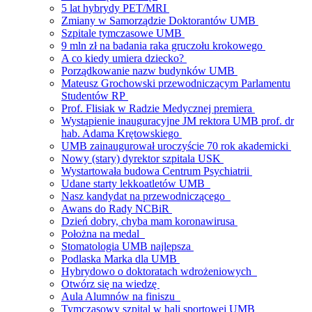
5 lat hybrydy PET/MRI
Zmiany w Samorządzie Doktorantów UMB
Szpitale tymczasowe UMB
9 mln zł na badania raka gruczołu krokowego
A co kiedy umiera dziecko?
Porządkowanie nazw budynków UMB
Mateusz Grochowski przewodniczącym Parlamentu
Studentów RP
Prof. Flisiak w Radzie Medycznej premiera
Wystąpienie inauguracyjne JM rektora UMB prof. dr
hab. Adama Krętowskiego
UMB zainaugurował uroczyście 70 rok akademicki
Nowy (stary) dyrektor szpitala USK
Wystartowała budowa Centrum Psychiatrii
Udane starty lekkoatletów UMB
Nasz kandydat na przewodniczącego
Awans do Rady NCBiR
Dzień dobry, chyba mam koronawirusa
Położna na medal
Stomatologia UMB najlepsza
Podlaska Marka dla UMB
Hybrydowo o doktoratach wdrożeniowych
Otwórz się na wiedzę
Aula Alumnów na finiszu
Tymczasowy szpital w hali sportowej UMB