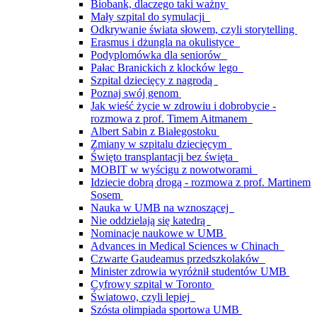
Biobank, dlaczego taki ważny
Mały szpital do symulacji
Odkrywanie świata słowem, czyli storytelling
Erasmus i dżungla na okulistyce
Podyplomówka dla seniorów
Pałac Branickich z klocków lego
Szpital dziecięcy z nagrodą
Poznaj swój genom
Jak wieść życie w zdrowiu i dobrobycie -
rozmowa z prof. Timem Aitmanem
Albert Sabin z Białegostoku
Zmiany w szpitalu dziecięcym
Święto transplantacji bez święta
MOBIT w wyścigu z nowotworami
Idziecie dobrą drogą - rozmowa z prof. Martinem
Sosem
Nauka w UMB na wznoszącej
Nie oddzielają się katedrą
Nominacje naukowe w UMB
Advances in Medical Sciences w Chinach
Czwarte Gaudeamus przedszkolaków
Minister zdrowia wyróżnił studentów UMB
Cyfrowy szpital w Toronto
Światowo, czyli lepiej
Szósta olimpiada sportowa UMB