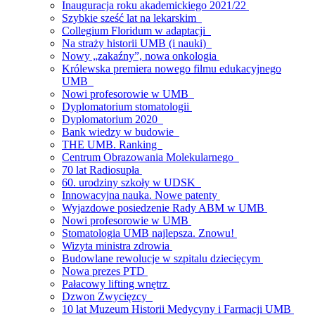
Inauguracja roku akademickiego 2021/22
Szybkie sześć lat na lekarskim
Collegium Floridum w adaptacji
Na straży historii UMB (i nauki)
Nowy „zakaźny”, nowa onkologia
Królewska premiera nowego filmu edukacyjnego
UMB
Nowi profesorowie w UMB
Dyplomatorium stomatologii
Dyplomatorium 2020
Bank wiedzy w budowie
THE UMB. Ranking
Centrum Obrazowania Molekularnego
70 lat Radiosupła
60. urodziny szkoły w UDSK
Innowacyjna nauka. Nowe patenty
Wyjazdowe posiedzenie Rady ABM w UMB
Nowi profesorowie w UMB
Stomatologia UMB najlepsza. Znowu!
Wizyta ministra zdrowia
Budowlane rewolucje w szpitalu dziecięcym
Nowa prezes PTD
Pałacowy lifting wnętrz
Dzwon Zwycięzcy
10 lat Muzeum Historii Medycyny i Farmacji UMB