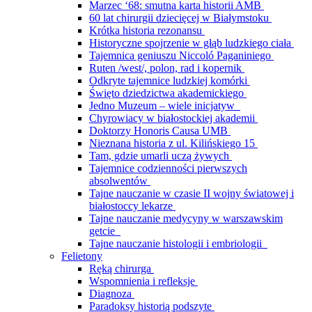
Marzec ‘68: smutna karta historii AMB
60 lat chirurgii dziecięcej w Białymstoku
Krótka historia rezonansu
Historyczne spojrzenie w głąb ludzkiego ciała
Tajemnica geniuszu Niccoló Paganiniego
Ruten /west/, polon, rad i kopernik
Odkryte tajemnice ludzkiej komórki
Święto dziedzictwa akademickiego
Jedno Muzeum – wiele inicjatyw
Chyrowiacy w białostockiej akademii
Doktorzy Honoris Causa UMB
Nieznana historia z ul. Kilińskiego 15
Tam, gdzie umarli uczą żywych
Tajemnice codzienności pierwszych
absolwentów
Tajne nauczanie w czasie II wojny światowej i
białostoccy lekarze
Tajne nauczanie medycyny w warszawskim
getcie
Tajne nauczanie histologii i embriologii
Felietony
Ręką chirurga
Wspomnienia i refleksje
Diagnoza
Paradoksy historią podszyte