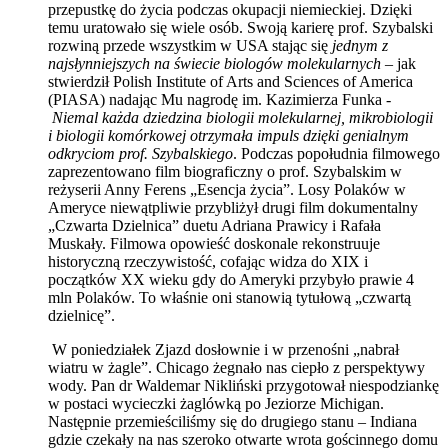
przepustkę do życia podczas okupacji niemieckiej. Dzięki
temu uratowało się wiele osób. Swoją karierę prof. Szybalski
rozwiną przede wszystkim w USA stając się
jednym z
najsłynniejszych na świecie biologów molekularnych
– jak
stwierdził Polish Institute of Arts and Sciences of America
(PIASA) nadając Mu nagrodę im. Kazimierza Funka -
Niemal każda dziedzina biologii molekularnej, mikrobiologii
i biologii komórkowej otrzymała impuls dzięki genialnym
odkryciom prof. Szybalskiego
. Podczas popołudnia filmowego
zaprezentowano film biograficzny o prof. Szybalskim w
reżyserii Anny Ferens „Esencja życia”. Losy Polaków w
Ameryce niewątpliwie przybliżył drugi film dokumentalny
„Czwarta Dzielnica” duetu Adriana Prawicy i Rafała
Muskały. Filmowa opowieść doskonale rekonstruuje
historyczną rzeczywistość, cofając widza do XIX i
początków XX wieku gdy do Ameryki przybyło prawie 4
mln Polaków. To właśnie oni stanowią tytułową „czwartą
dzielnicę”.
W poniedziałek Zjazd dosłownie i w przenośni „nabrał
wiatru w żagle”. Chicago żegnało nas ciepło z perspektywy
wody. Pan dr Waldemar Nikliński przygotował niespodziankę
w postaci wycieczki żaglówką po Jeziorze Michigan.
Następnie przemieściliśmy się do drugiego stanu – Indiana
gdzie czekały na nas szeroko otwarte wrota gościnnego domu