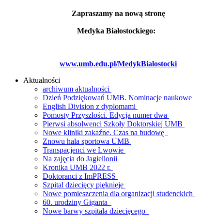
Zapraszamy na nową stronę
Medyka Białostockiego:
www.umb.edu.pl/MedykBialostocki
Aktualności
archiwum aktualności
Dzień Podziękowań UMB. Nominacje naukowe
English Division z dyplomami
Pomosty Przyszłości. Edycja numer dwa
Pierwsi absolwenci Szkoły Doktorskiej UMB
Nowe kliniki zakaźne. Czas na budowę
Znowu hala sportowa UMB
Transpacjenci we Lwowie
Na zajęcia do Jagiellonii
Kronika UMB 2022 r.
Doktoranci z ImPRESS
Szpital dziecięcy pięknieje
Nowe pomieszczenia dla organizacji studenckich
60. urodziny Giganta
Nowe barwy szpitala dziecięcego