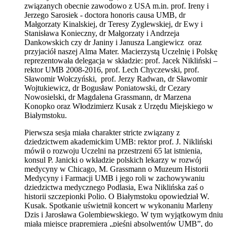
związanych obecnie zawodowo z USA m.in. prof. Ireny i
Jerzego Sarosiek - doctora honoris causa UMB, dr
Małgorzaty Kinalskiej, dr Teresy Zyglewskiej, dr Ewy i
Stanisława Konieczny, dr Małgorzaty i Andrzeja
Dankowskich czy dr Janiny i Janusza Langiewicz oraz
przyjaciół naszej Alma Mater. Macierzystą Uczelnię i Polskę
reprezentowała delegacja w składzie: prof. Jacek Nikliński –
rektor UMB 2008-2016, prof. Lech Chyczewski, prof.
Sławomir Wołczyński, prof. Jerzy Radwan, dr Sławomir
Wojtukiewicz, dr Bogusław Poniatowski, dr Cezary
Nowosielski, dr Magdalena Grassmann, dr Marzena
Konopko oraz Włodzimierz Kusak z Urzędu Miejskiego w
Białymstoku.
Pierwsza sesja miała charakter stricte związany z
dziedzictwem akademickim UMB: rektor prof. J. Nikliński
mówił o rozwoju Uczelni na przestrzeni 65 lat istnienia,
konsul P. Janicki o wkładzie polskich lekarzy w rozwój
medycyny w Chicago, M. Grassmann o Muzeum Historii
Medycyny i Farmacji UMB i jego roli w zachowywaniu
dziedzictwa medycznego Podlasia, Ewa Niklińska zaś o
historii szczepionki Polio. O Białymstoku opowiedział W.
Kusak. Spotkanie uświetnił koncert w wykonaniu Marleny
Dzis i Jarosława Golembiewskiego. W tym wyjątkowym dniu
miała miejsce prapremiera „pieśni absolwentów UMB”, do