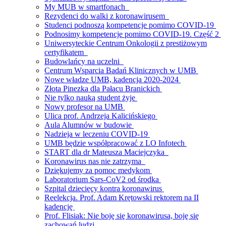
My MUB w smartfonach
Rezydenci do walki z koronawirusem
Studenci podnoszą kompetencje pomimo COVID-19
Podnosimy kompetencje pomimo COVID-19. Część 2
Uniwersyteckie Centrum Onkologii z prestiżowym
certyfikatem
Budowlańcy na uczelni
Centrum Wsparcia Badań Klinicznych w UMB
Nowe władze UMB, kadencja 2020-2024
Złota Pinezka dla Pałacu Branickich
Nie tylko nauką student żyje
Nowy profesor na UMB
Ulica prof. Andrzeja Kalicińskiego
Aula Alumnów w budowie
Nadzieja w leczeniu COVID-19
UMB będzie współpracować z LO Infotech
START dla dr Mateusza Maciejczyka
Koronawirus nas nie zatrzyma
Dziękujemy za pomoc medykom
Laboratorium Sars-CoV2 od środka
Szpital dziecięcy kontra koronawirus
Reelekcja. Prof. Adam Krętowski rektorem na II
kadencję
Prof. Flisiak: Nie boję się koronawirusa, boję się
zachowań ludzi