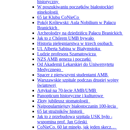
historyczny
W poszukiwaniu początków białostockiej
ginekologii
65 lat Klubu CoNieCo
Pokój Królewski: Aula Nobilium w Pałacu
Branickich
Archeolodzy na dziedzińcu Pałacu Branickich
Jak to z Chórem UMB bywało
Historia pielęgniarstwa w trzech osobach
Ul. Alberta Sabina w Białymstoku
Ludzie profesora Szamatowicza
NZS AMB geneza i początki
Od Akademii Lekarskiej do Uniwersytetu
Medycznego
Spacer z pierwszymi studentami AMB
Warszawskie szpitale podczas drugiej wojny
światowej
Artykuł na 70-lecie AMB/UMB
Panopticum historyczne i kulturowe
Złoty jubileusz stomatologii
Najpopularniejszy białostoczanin 100-lecia
65 lat strażników historii
Jak to z przebudową szpitala USK było -
wspomina prof. Jan Górski
CoNieCo. 60 lat minęło, jak jeden skecz…