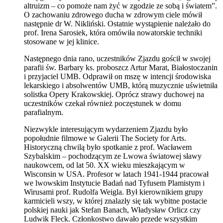
altruizm – co pomoże nam żyć w zgodzie ze sobą i światem”.
O zachowaniu zdrowego ducha w zdrowym ciele mówił
następnie dr W. Nikliński. Ostatnie wystąpienie należało do
prof. Irena Sarosiek, która omówiła nowatorskie techniki
stosowane w jej klinice.
Następnego dnia rano, uczestników Zjazdu gościł w swojej
parafii św. Barbary ks. proboszcz Artur Marat, Białostoczanin
i przyjaciel UMB. Odprawił on mszę w intencji środowiska
lekarskiego i absolwentów UMB, którą muzycznie uświetniła
solistka Opery Krakowskiej. Oprócz strawy duchowej na
uczestników czekał również poczęstunek w domu
parafialnym.
Niezwykle interesującym wydarzeniem Zjazdu było
popołudnie filmowe w Galerii The Society for Arts.
Historyczną chwilą było spotkanie z prof. Wacławem
Szybalskim – pochodzącym ze Lwowa światowej sławy
naukowcem, od lat 50. XX wieku mieszkającym w
Wisconsin w USA. Profesor w latach 1941-1944 pracował
we lwowskim Instytucie Badań nad Tyfusem Plamistym i
Wirusami prof. Rudolfa Weigla. Był kierownikiem grupy
karmicieli wszy, w której znalazły się tak wybitne postacie
polskiej nauki jak Stefan Banach, Władysław Orlicz czy
Ludwik Fleck. Członkostwo dawało przede wszystkim