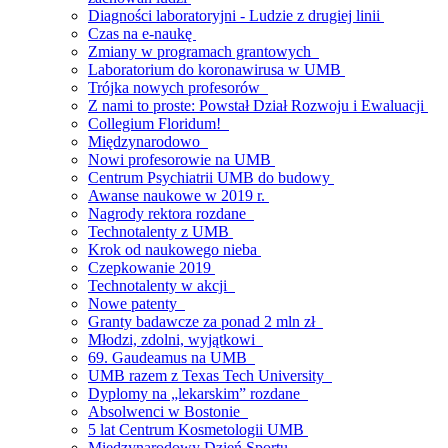
Diagności laboratoryjni - Ludzie z drugiej linii
Czas na e-naukę
Zmiany w programach grantowych
Laboratorium do koronawirusa w UMB
Trójka nowych profesorów
Z nami to proste: Powstał Dział Rozwoju i Ewaluacji
Collegium Floridum!
Międzynarodowo
Nowi profesorowie na UMB
Centrum Psychiatrii UMB do budowy
Awanse naukowe w 2019 r.
Nagrody rektora rozdane
Technotalenty z UMB
Krok od naukowego nieba
Czepkowanie 2019
Technotalenty w akcji
Nowe patenty
Granty badawcze za ponad 2 mln zł
Młodzi, zdolni, wyjątkowi
69. Gaudeamus na UMB
UMB razem z Texas Tech University
Dyplomy na „lekarskim” rozdane
Absolwenci w Bostonie
5 lat Centrum Kosmetologii UMB
Międzynarodowy Dzień Sportu