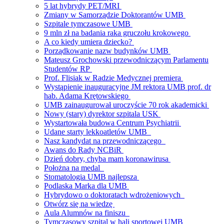
5 lat hybrydy PET/MRI
Zmiany w Samorządzie Doktorantów UMB
Szpitale tymczasowe UMB
9 mln zł na badania raka gruczołu krokowego
A co kiedy umiera dziecko?
Porządkowanie nazw budynków UMB
Mateusz Grochowski przewodniczącym Parlamentu
Studentów RP
Prof. Flisiak w Radzie Medycznej premiera
Wystąpienie inauguracyjne JM rektora UMB prof. dr
hab. Adama Krętowskiego
UMB zainaugurował uroczyście 70 rok akademicki
Nowy (stary) dyrektor szpitala USK
Wystartowała budowa Centrum Psychiatrii
Udane starty lekkoatletów UMB
Nasz kandydat na przewodniczącego
Awans do Rady NCBiR
Dzień dobry, chyba mam koronawirusa
Położna na medal
Stomatologia UMB najlepsza
Podlaska Marka dla UMB
Hybrydowo o doktoratach wdrożeniowych
Otwórz się na wiedzę
Aula Alumnów na finiszu
Tymczasowy szpital w hali sportowej UMB