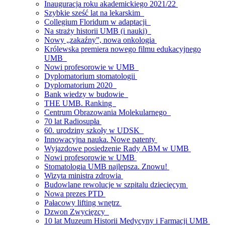
Inauguracja roku akademickiego 2021/22
Szybkie sześć lat na lekarskim
Collegium Floridum w adaptacji
Na straży historii UMB (i nauki)
Nowy „zakaźny”, nowa onkologia
Królewska premiera nowego filmu edukacyjnego
UMB
Nowi profesorowie w UMB
Dyplomatorium stomatologii
Dyplomatorium 2020
Bank wiedzy w budowie
THE UMB. Ranking
Centrum Obrazowania Molekularnego
70 lat Radiosupła
60. urodziny szkoły w UDSK
Innowacyjna nauka. Nowe patenty
Wyjazdowe posiedzenie Rady ABM w UMB
Nowi profesorowie w UMB
Stomatologia UMB najlepsza. Znowu!
Wizyta ministra zdrowia
Budowlane rewolucje w szpitalu dziecięcym
Nowa prezes PTD
Pałacowy lifting wnętrz
Dzwon Zwycięzcy
10 lat Muzeum Historii Medycyny i Farmacji UMB