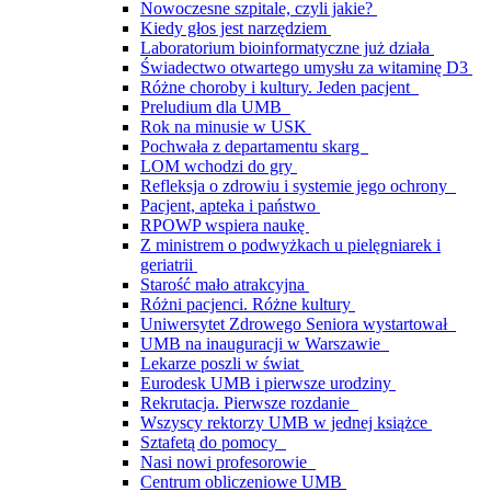
Nowoczesne szpitale, czyli jakie?
Kiedy głos jest narzędziem
Laboratorium bioinformatyczne już działa
Świadectwo otwartego umysłu za witaminę D3
Różne choroby i kultury. Jeden pacjent
Preludium dla UMB
Rok na minusie w USK
Pochwała z departamentu skarg
LOM wchodzi do gry
Refleksja o zdrowiu i systemie jego ochrony
Pacjent, apteka i państwo
RPOWP wspiera naukę
Z ministrem o podwyżkach u pielęgniarek i
geriatrii
Starość mało atrakcyjna
Różni pacjenci. Różne kultury
Uniwersytet Zdrowego Seniora wystartował
UMB na inauguracji w Warszawie
Lekarze poszli w świat
Eurodesk UMB i pierwsze urodziny
Rekrutacja. Pierwsze rozdanie
Wszyscy rektorzy UMB w jednej książce
Sztafetą do pomocy
Nasi nowi profesorowie
Centrum obliczeniowe UMB