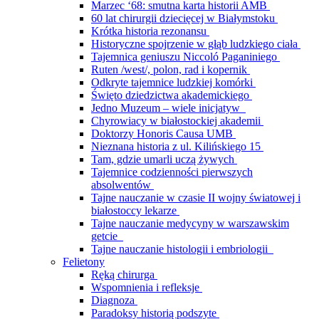
Marzec ‘68: smutna karta historii AMB
60 lat chirurgii dziecięcej w Białymstoku
Krótka historia rezonansu
Historyczne spojrzenie w głąb ludzkiego ciała
Tajemnica geniuszu Niccoló Paganiniego
Ruten /west/, polon, rad i kopernik
Odkryte tajemnice ludzkiej komórki
Święto dziedzictwa akademickiego
Jedno Muzeum – wiele inicjatyw
Chyrowiacy w białostockiej akademii
Doktorzy Honoris Causa UMB
Nieznana historia z ul. Kilińskiego 15
Tam, gdzie umarli uczą żywych
Tajemnice codzienności pierwszych
absolwentów
Tajne nauczanie w czasie II wojny światowej i
białostoccy lekarze
Tajne nauczanie medycyny w warszawskim
getcie
Tajne nauczanie histologii i embriologii
Felietony
Ręką chirurga
Wspomnienia i refleksje
Diagnoza
Paradoksy historią podszyte