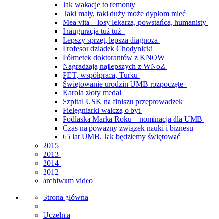
Jak wakacje to remonty
Taki mały, taki duży może dyplom mieć
Mea vita – losy lekarza, powstańca, humanisty
Inauguracja tuż tuż
Lepszy sprzęt, lepsza diagnoza
Profesor dziadek Chodynicki
Półmetek doktorantów z KNOW
Nagradzają najlepszych z WNoZ
PET, współpraca, Turku
Świętowanie urodzin UMB rozpoczęte
Karola złoty medal
Szpital USK na finiszu przeprowadzek
Pielęgniarki walczą o byt
Podlaska Marka Roku – nominacja dla UMB
Czas na poważny związek nauki i biznesu
65 lat UMB. Jak będziemy świętować
2015
2013
2014
2012
archiwum video
Strona główna
Uczelnia