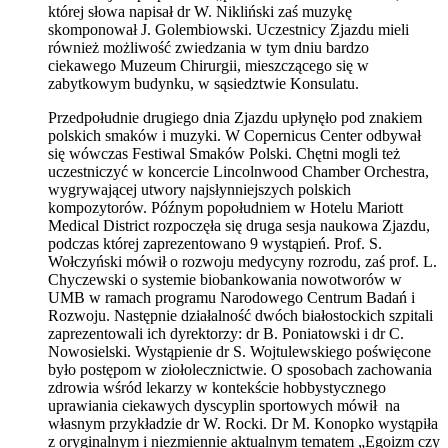
której słowa napisał dr W. Nikliński zaś muzykę
skomponował J. Golembiowski. Uczestnicy Zjazdu mieli
również możliwość zwiedzania w tym dniu bardzo
ciekawego Muzeum Chirurgii, mieszczącego się w
zabytkowym budynku, w sąsiedztwie Konsulatu.
Przedpołudnie drugiego dnia Zjazdu upłynęło pod znakiem
polskich smaków i muzyki. W Copernicus Center odbywał
się wówczas Festiwal Smaków Polski. Chętni mogli też
uczestniczyć w koncercie Lincolnwood Chamber Orchestra,
wygrywającej utwory najsłynniejszych polskich
kompozytorów. Późnym popołudniem w Hotelu Mariott
Medical District rozpoczęła się druga sesja naukowa Zjazdu,
podczas której zaprezentowano 9 wystąpień. Prof. S.
Wołczyński mówił o rozwoju medycyny rozrodu, zaś prof. L.
Chyczewski o systemie biobankowania nowotworów w
UMB w ramach programu Narodowego Centrum Badań i
Rozwoju. Następnie działalność dwóch białostockich szpitali
zaprezentowali ich dyrektorzy: dr B. Poniatowski i dr C.
Nowosielski. Wystąpienie dr S. Wojtulewskiego poświęcone
było postępom w ziołolecznictwie. O sposobach zachowania
zdrowia wśród lekarzy w kontekście hobbystycznego
uprawiania ciekawych dyscyplin sportowych mówił na
własnym przykładzie dr W. Rocki. Dr M. Konopko wystąpiła
z oryginalnym i niezmiennie aktualnym tematem „Egoizm czy