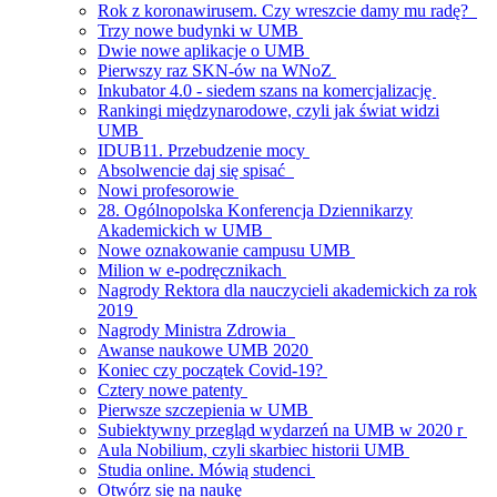
Rok z koronawirusem. Czy wreszcie damy mu radę?
Trzy nowe budynki w UMB
Dwie nowe aplikacje o UMB
Pierwszy raz SKN-ów na WNoZ
Inkubator 4.0 - siedem szans na komercjalizację
Rankingi międzynarodowe, czyli jak świat widzi
UMB
IDUB11. Przebudzenie mocy
Absolwencie daj się spisać
Nowi profesorowie
28. Ogólnopolska Konferencja Dziennikarzy
Akademickich w UMB
Nowe oznakowanie campusu UMB
Milion w e-podręcznikach
Nagrody Rektora dla nauczycieli akademickich za rok
2019
Nagrody Ministra Zdrowia
Awanse naukowe UMB 2020
Koniec czy początek Covid-19?
Cztery nowe patenty
Pierwsze szczepienia w UMB
Subiektywny przegląd wydarzeń na UMB w 2020 r
Aula Nobilium, czyli skarbiec historii UMB
Studia online. Mówią studenci
Otwórz się na naukę