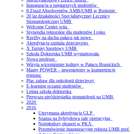
Inauguracja u najstarszych studentów
8 Zjazd Absolwentów AMB/UMB w Bostonie
20 lat działalności Specjalistycznej Lecznicy
Stomatologicznej UMB
Welcome Center wita
Stypendia rektorskie dla studentów I roku
Rzeźby na dachu pałacu jak nowe
Akredytacja szpitala dziecięcego
X Turniej Sportowy UMB
Szkoła Doktorska UMB wystartowała
Nowa profesor
Wizyta wiceminister kultury w Pałacu Branickich
Mamy POWER – inwestujemy w kompetencje
regionu
Plac zabaw dla onkologii dziecięcej
E-learning oczami studentów
Letnia szkoła doktorska
Pierwsza pięćdziesiątka stomatologii na UMB
2020
2016
Utrzymana akredytacja GLP
Szansa na hybrydową salę operacyjną
Najmłodszy ekspert w PKA
Przemówienie inauguracyjne rektora UMB prof.