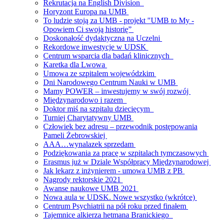
Rekrutacja na English Division
Horyzont Europa na UMB
To ludzie stoją za UMB - projekt "UMB to My -
Opowiem Ci swoją historię”
Doskonałość dydaktyczna na Uczelni
Rekordowe inwestycje w UDSK
Centrum wsparcia dla badań klinicznych
Karetka dla Lwowa
Umowa ze szpitalem wojewódzkim
Dni Narodowego Centrum Nauki w UMB
Mamy POWER – inwestujemy w swój rozwój
Międzynarodowo i razem
Doktor miś na szpitalu dziecięcym
Turniej Charytatywny UMB
Człowiek bez adresu – przewodnik postępowania
Pameli Żebrowskiej
AAA…wynalazek sprzedam
Podziękowania za pracę w szpitalach tymczasowych
Erasmus już w Dziale Współpracy Międzynarodowej
Jak lekarz z inżynierem - umowa UMB z PB
Nagrody rektorskie 2021
Awanse naukowe UMB 2021
Nowa aula w UDSK. Nowe wszystko (wkrótce)
Centrum Psychiatrii na pół roku przed finałem
Tajemnice alkierza hetmana Branickiego