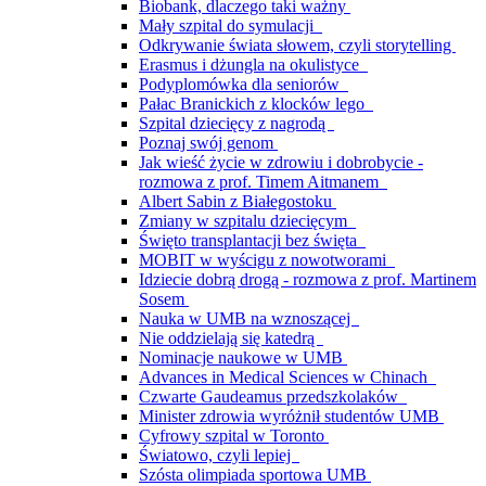
Biobank, dlaczego taki ważny
Mały szpital do symulacji
Odkrywanie świata słowem, czyli storytelling
Erasmus i dżungla na okulistyce
Podyplomówka dla seniorów
Pałac Branickich z klocków lego
Szpital dziecięcy z nagrodą
Poznaj swój genom
Jak wieść życie w zdrowiu i dobrobycie -
rozmowa z prof. Timem Aitmanem
Albert Sabin z Białegostoku
Zmiany w szpitalu dziecięcym
Święto transplantacji bez święta
MOBIT w wyścigu z nowotworami
Idziecie dobrą drogą - rozmowa z prof. Martinem
Sosem
Nauka w UMB na wznoszącej
Nie oddzielają się katedrą
Nominacje naukowe w UMB
Advances in Medical Sciences w Chinach
Czwarte Gaudeamus przedszkolaków
Minister zdrowia wyróżnił studentów UMB
Cyfrowy szpital w Toronto
Światowo, czyli lepiej
Szósta olimpiada sportowa UMB