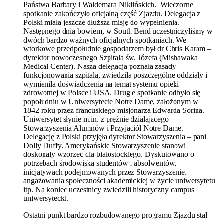
Państwa Barbary i Waldemara Niklińskich. Wieczorne
spotkanie zakończyło oficjalną część Zjazdu. Delegacja z
Polski miała jeszcze dłuższą misję do wypełnienia.
Następnego dnia bowiem, w South Bend uczestniczyliśmy w
dwóch bardzo ważnych oficjalnych spotkaniach. We
wtorkowe przedpołudnie gospodarzem był dr Chris Karam –
dyrektor nowoczesnego Szpitala św. Józefa (Mishawaka
Medical Center). Nasza delegacja poznała zasady
funkcjonowania szpitala, zwiedziła poszczególne oddziały i
wymieniła doświadczenia na temat systemu opieki
zdrowotnej w Polsce i USA. Drugie spotkanie odbyło się
popołudniu w Uniwersytecie Notre Dame, założonym w
1842 roku przez francuskiego misjonarza Edwarda Sorina.
Uniwersytet słynie m.in. z prężnie działającego
Stowarzyszenia Alumnów i Przyjaciół Notre Dame.
Delegację z Polski przyjęła dyrektor Stowarzyszenia – pani
Dolly Duffy. Amerykańskie Stowarzyszenie stanowi
doskonały wzorzec dla białostockiego. Dyskutowano o
potrzebach środowiska studentów i absolwentów,
inicjatywach podejmowanych przez Stowarzyszenie,
angażowania społeczności akademickiej w życie uniwersytetu
itp. Na koniec uczestnicy zwiedzili historyczny campus
uniwersytecki.
Ostatni punkt bardzo rozbudowanego programu Zjazdu stał