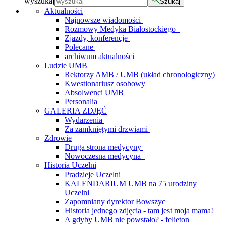
wyszukaj
Szukaj
Aktualności
Najnowsze wiadomości
Rozmowy Medyka Białostockiego
Zjazdy, konferencje
Polecane
archiwum aktualności
Ludzie UMB
Rektorzy AMB / UMB (układ chronologiczny)
Kwestionariusz osobowy
Absolwenci UMB
Personalia
GALERIA ZDJĘĆ
Wydarzenia
Za zamkniętymi drzwiami
Zdrowie
Druga strona medycyny
Nowoczesna medycyna
Historia Uczelni
Pradzieje Uczelni
KALENDARIUM UMB na 75 urodziny
Uczelni
Zapomniany dyrektor Bowszyc
Historia jednego zdjęcia - tam jest moja mama!
A gdyby UMB nie powstało? - felieton