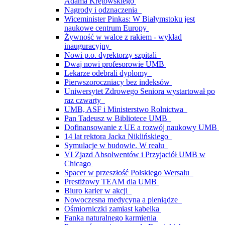
Adama Krętowskiego
Nagrody i odznaczenia
Wiceminister Pinkas: W Białymstoku jest
naukowe centrum Europy
Żywność w walce z rakiem - wykład
inauguracyjny
Nowi p.o. dyrektorzy szpitali
Dwaj nowi profesorowie UMB
Lekarze odebrali dyplomy
Pierwszoroczniacy bez indeksów
Uniwersytet Zdrowego Seniora wystartował po
raz czwarty
UMB, ASF i Ministerstwo Rolnictwa
Pan Tadeusz w Bibliotece UMB
Dofinansowanie z UE a rozwój naukowy UMB
14 lat rektora Jacka Niklińskiego
Symulacje w budowie. W realu
VI Zjazd Absolwentów i Przyjaciół UMB w
Chicago
Spacer w przeszłość Polskiego Wersalu
Prestiżowy TEAM dla UMB
Biuro karier w akcji
Nowoczesna medycyna a pieniądze
Ośmiorniczki zamiast kabelka
Fanka naturalnego karmienia