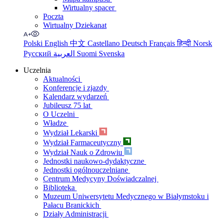
Wirtualny spacer
Poczta
Wirtualny Dziekanat
Polski
English
中文
Castellano
Deutsch
Français
हिन्दी
Norsk
Русский
العربية
Suomi
Svenska
Uczelnia
Aktualności
Konferencje i zjazdy
Kalendarz wydarzeń
Jubileusz 75 lat
O Uczelni
Władze
Wydział Lekarski
Wydział Farmaceutyczny
Wydział Nauk o Zdrowiu
Jednostki naukowo-dydaktyczne
Jednostki ogólnouczelniane
Centrum Medycyny Doświadczalnej
Biblioteka
Muzeum Uniwersytetu Medycznego w Białymstoku i
Pałacu Branickich
Działy Administracji