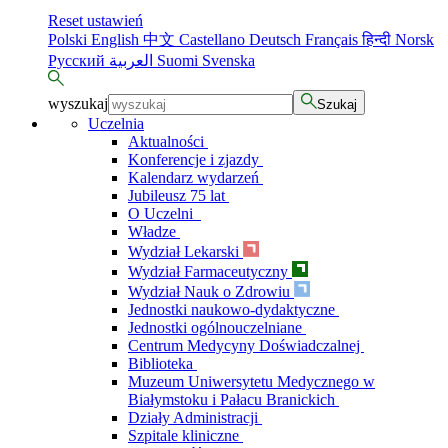
Reset ustawień
Polski
English
中文
Castellano
Deutsch
Français
हिन्दी
Norsk
Русский
العربية
Suomi
Svenska
wyszukaj
Szukaj
Uczelnia
Aktualności
Konferencje i zjazdy
Kalendarz wydarzeń
Jubileusz 75 lat
O Uczelni
Władze
Wydział Lekarski
Wydział Farmaceutyczny
Wydział Nauk o Zdrowiu
Jednostki naukowo-dydaktyczne
Jednostki ogólnouczelniane
Centrum Medycyny Doświadczalnej
Biblioteka
Muzeum Uniwersytetu Medycznego w
Białymstoku i Pałacu Branickich
Działy Administracji
Szpitale kliniczne