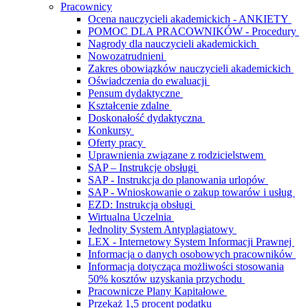
Pracownicy
Ocena nauczycieli akademickich - ANKIETY
POMOC DLA PRACOWNIKÓW - Procedury
Nagrody dla nauczycieli akademickich
Nowozatrudnieni
Zakres obowiązków nauczycieli akademickich
Oświadczenia do ewaluacji
Pensum dydaktyczne
Kształcenie zdalne
Doskonałość dydaktyczna
Konkursy
Oferty pracy
Uprawnienia związane z rodzicielstwem
SAP – Instrukcje obsługi
SAP - Instrukcja do planowania urlopów
SAP - Wnioskowanie o zakup towarów i usług
EZD: Instrukcja obsługi
Wirtualna Uczelnia
Jednolity System Antyplagiatowy
LEX - Internetowy System Informacji Prawnej
Informacja o danych osobowych pracowników
Informacja dotycząca możliwości stosowania
50% kosztów uzyskania przychodu
Pracownicze Plany Kapitałowe
Przekaż 1,5 procent podatku