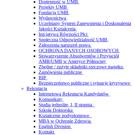
Dostępność w UMB
Projekty UMB
Fundacja UMB
Wydawnictwa
Uczelniany System Zapewnienia i Doskonalenia
Jakości Kształcenia
Inicjatywa Równości Płci
Społeczna Odpowiedzialność UMB
Zgłoszenia naruszeń prawa
OCHRONA DANYCH OSOBOWYCH
Stowarzyszenie Absolwentów i Przyjaciół
AMB/UMB w Ameryce Północnej
Zbędne / zużyte składniki rzeczowe majątku
Zamówienia publiczne
BIP
Bezpieczeństwo publiczne i sytuacje kryzysowe
Rekrutacja
Internetowa Rekrutacja Kandydatów
Komunikaty
Studia jednolite, I, II stopnia
Szkoła Doktorska
Kształcenie podyplomowe
MBA w Ochronie Zdrowia
English Division
Kontakt