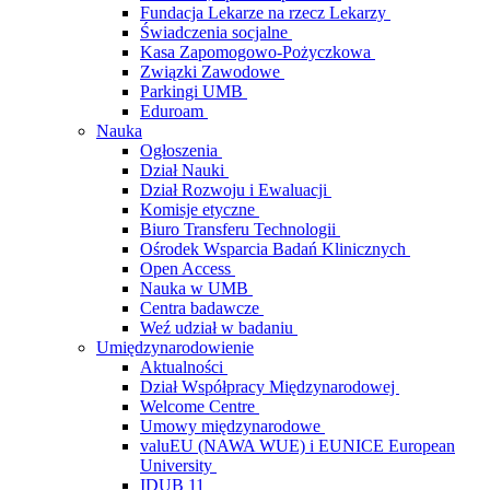
Fundacja Lekarze na rzecz Lekarzy
Świadczenia socjalne
Kasa Zapomogowo-Pożyczkowa
Związki Zawodowe
Parkingi UMB
Eduroam
Nauka
Ogłoszenia
Dział Nauki
Dział Rozwoju i Ewaluacji
Komisje etyczne
Biuro Transferu Technologii
Ośrodek Wsparcia Badań Klinicznych
Open Access
Nauka w UMB
Centra badawcze
Weź udział w badaniu
Umiędzynarodowienie
Aktualności
Dział Współpracy Międzynarodowej
Welcome Centre
Umowy międzynarodowe
valuEU (NAWA WUE) i EUNICE European
University
IDUB 11