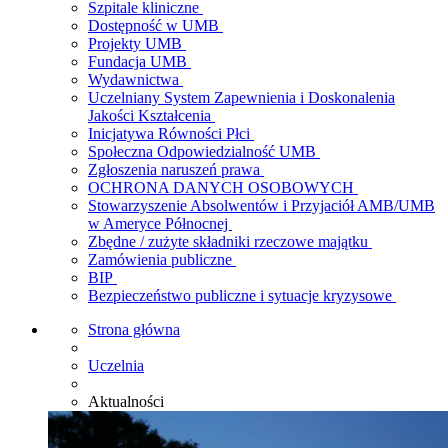
Szpitale kliniczne
Dostępność w UMB
Projekty UMB
Fundacja UMB
Wydawnictwa
Uczelniany System Zapewnienia i Doskonalenia
Jakości Kształcenia
Inicjatywa Równości Płci
Społeczna Odpowiedzialność UMB
Zgłoszenia naruszeń prawa
OCHRONA DANYCH OSOBOWYCH
Stowarzyszenie Absolwentów i Przyjaciół AMB/UMB
w Ameryce Północnej
Zbędne / zużyte składniki rzeczowe majątku
Zamówienia publiczne
BIP
Bezpieczeństwo publiczne i sytuacje kryzysowe
Strona główna
Uczelnia
Aktualności