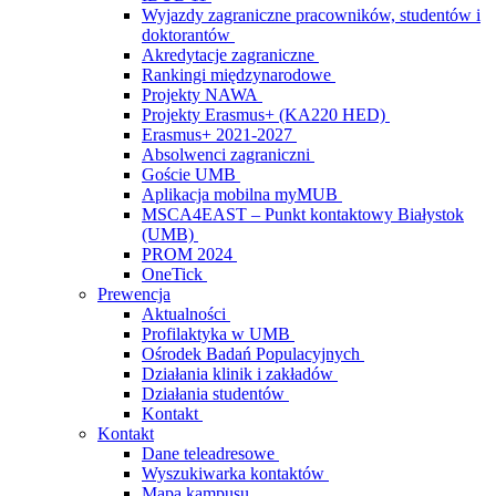
Wyjazdy zagraniczne pracowników, studentów i
doktorantów
Akredytacje zagraniczne
Rankingi międzynarodowe
Projekty NAWA
Projekty Erasmus+ (KA220 HED)
Erasmus+ 2021-2027
Absolwenci zagraniczni
Goście UMB
Aplikacja mobilna myMUB
MSCA4EAST – Punkt kontaktowy Białystok
(UMB)
PROM 2024
OneTick
Prewencja
Aktualności
Profilaktyka w UMB
Ośrodek Badań Populacyjnych
Działania klinik i zakładów
Działania studentów
Kontakt
Kontakt
Dane teleadresowe
Wyszukiwarka kontaktów
Mapa kampusu