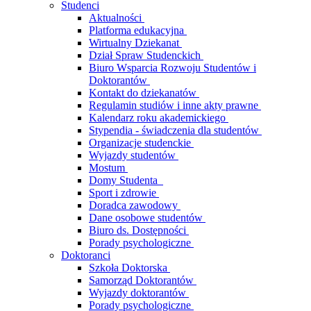
Studenci
Aktualności
Platforma edukacyjna
Wirtualny Dziekanat
Dział Spraw Studenckich
Biuro Wsparcia Rozwoju Studentów i
Doktorantów
Kontakt do dziekanatów
Regulamin studiów i inne akty prawne
Kalendarz roku akademickiego
Stypendia - świadczenia dla studentów
Organizacje studenckie
Wyjazdy studentów
Mostum
Domy Studenta
Sport i zdrowie
Doradca zawodowy
Dane osobowe studentów
Biuro ds. Dostępności
Porady psychologiczne
Doktoranci
Szkoła Doktorska
Samorząd Doktorantów
Wyjazdy doktorantów
Porady psychologiczne