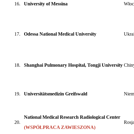
16.
University of Messina
Włoc
17.
Odessa National Medical University
Ukra
18.
Shanghai Pulmonary Hospital, Tongji University
Chin
19.
Universitätsmedizin Greifswald
Nie
National Medical Research Radiological Center
20.
Rosj
(WSPÓŁPRACA ZAWIESZONA)