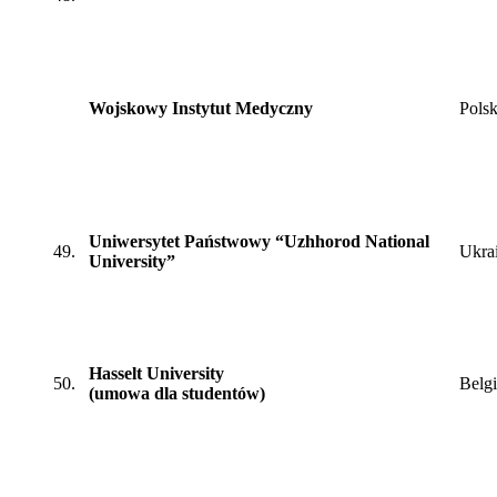
Wojskowy Instytut Medyczny
Pols
Uniwersytet Państwowy “Uzhhorod National
49.
Ukra
University”
Hasselt University
50.
Belg
(umowa dla studentów)