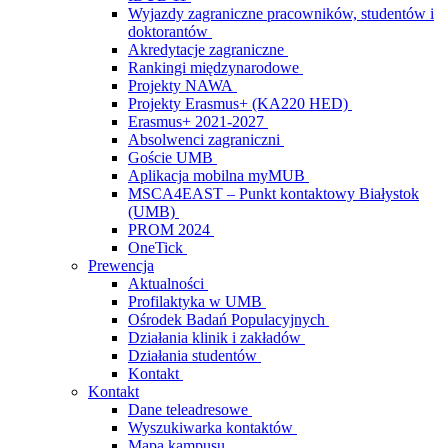
Wyjazdy zagraniczne pracowników, studentów i
doktorantów
Akredytacje zagraniczne
Rankingi międzynarodowe
Projekty NAWA
Projekty Erasmus+ (KA220 HED)
Erasmus+ 2021-2027
Absolwenci zagraniczni
Goście UMB
Aplikacja mobilna myMUB
MSCA4EAST – Punkt kontaktowy Białystok
(UMB)
PROM 2024
OneTick
Prewencja
Aktualności
Profilaktyka w UMB
Ośrodek Badań Populacyjnych
Działania klinik i zakładów
Działania studentów
Kontakt
Kontakt
Dane teleadresowe
Wyszukiwarka kontaktów
Mapa kampusu