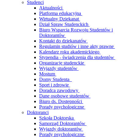
Studenci
Aktualności
Platforma edukacyjna
Wirtualny Dziekanat
Dział Spraw Studenckich
Biuro Wsparcia Rozwoju Studentów i
Doktorantów
Kontakt do dziekanatów
Regulamin studiów i inne akty prawne
Kalendarz roku akademickiego
Stypendia - świadczenia dla studentów
Organizacje studenckie
Wyjazdy studentów
Mostum
Domy Studenta
Sport i zdrowie
Doradca zawodowy
Dane osobowe studentów
Biuro ds. Dostępności
Porady psychologiczne
Doktoranci
Szkoła Doktorska
Samorząd Doktorantów
Wyjazdy doktorantów
Porady psychologiczne