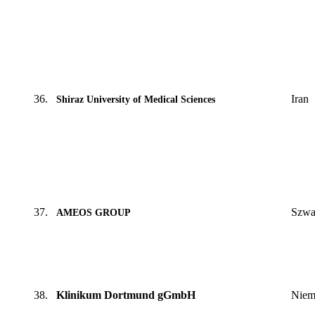
36.
Iran
Shiraz University of Medical Sciences
37.
Szwa
AMEOS GROUP
38.
Klinikum Dortmund gGmbH
Niem