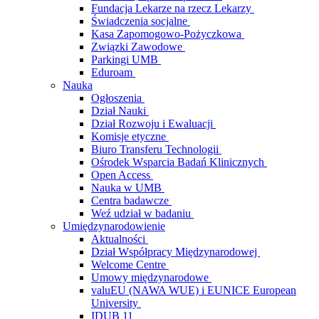
Fundacja Lekarze na rzecz Lekarzy
Świadczenia socjalne
Kasa Zapomogowo-Pożyczkowa
Związki Zawodowe
Parkingi UMB
Eduroam
Nauka
Ogłoszenia
Dział Nauki
Dział Rozwoju i Ewaluacji
Komisje etyczne
Biuro Transferu Technologii
Ośrodek Wsparcia Badań Klinicznych
Open Access
Nauka w UMB
Centra badawcze
Weź udział w badaniu
Umiędzynarodowienie
Aktualności
Dział Współpracy Międzynarodowej
Welcome Centre
Umowy międzynarodowe
valuEU (NAWA WUE) i EUNICE European
University
IDUB 11