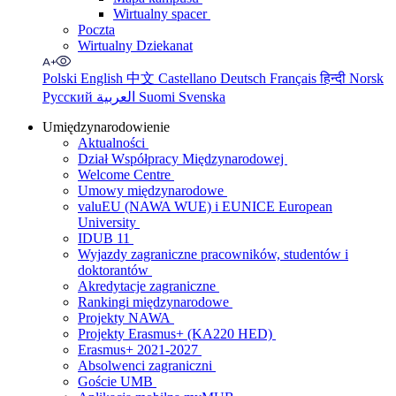
Wirtualny spacer
Poczta
Wirtualny Dziekanat
Polski
English
中文
Castellano
Deutsch
Français
हिन्दी
Norsk
Русский
العربية
Suomi
Svenska
Umiędzynarodowienie
Aktualności
Dział Współpracy Międzynarodowej
Welcome Centre
Umowy międzynarodowe
valuEU (NAWA WUE) i EUNICE European
University
IDUB 11
Wyjazdy zagraniczne pracowników, studentów i
doktorantów
Akredytacje zagraniczne
Rankingi międzynarodowe
Projekty NAWA
Projekty Erasmus+ (KA220 HED)
Erasmus+ 2021-2027
Absolwenci zagraniczni
Goście UMB