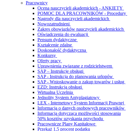
Pracownicy
Ocena nauczycieli akademickich - ANKIETY
POMOC DLA PRACOWNIKÓW - Procedury
Nagrody dla nauczycieli akademickich
Nowozatrudnieni
Zakres obowiązków nauczycieli akademickich
Oświadczenia do ewaluacji
Pensum dydaktyczne
Kształcenie zdalne
Doskonałość dydaktyczna
Konkursy
Oferty pracy
Uprawnienia związane z rodzicielstwem
SAP – Instrukcje obsługi
SAP - Instrukcja do planowania urlopów
SAP - Wnioskowanie o zakup towarów i usług
EZD: Instrukcja obsługi
Wirtualna Uczelnia
Jednolity System Antyplagiatowy
LEX - Internetowy System Informacji Prawnej
Informacja o danych osobowych pracowników
Informacja dotycząca możliwości stosowania
50% kosztów uzyskania przychodu
Pracownicze Plany Kapitałowe
Przekaż 1,5 procent podatku