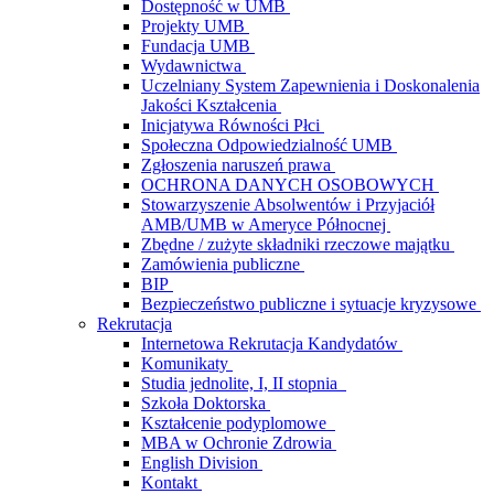
Dostępność w UMB
Projekty UMB
Fundacja UMB
Wydawnictwa
Uczelniany System Zapewnienia i Doskonalenia
Jakości Kształcenia
Inicjatywa Równości Płci
Społeczna Odpowiedzialność UMB
Zgłoszenia naruszeń prawa
OCHRONA DANYCH OSOBOWYCH
Stowarzyszenie Absolwentów i Przyjaciół
AMB/UMB w Ameryce Północnej
Zbędne / zużyte składniki rzeczowe majątku
Zamówienia publiczne
BIP
Bezpieczeństwo publiczne i sytuacje kryzysowe
Rekrutacja
Internetowa Rekrutacja Kandydatów
Komunikaty
Studia jednolite, I, II stopnia
Szkoła Doktorska
Kształcenie podyplomowe
MBA w Ochronie Zdrowia
English Division
Kontakt