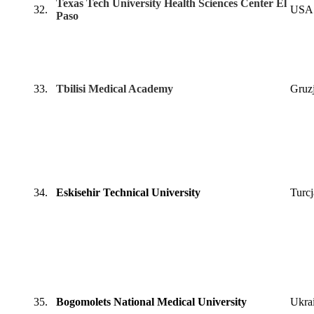
Texas Tech University Health Sciences Center El
32.
USA
Paso
33.
Tbilisi Medical Academy
Gruz
34.
Eskisehir Technical University
Turcj
35.
Bogomolets National Medical University
Ukra