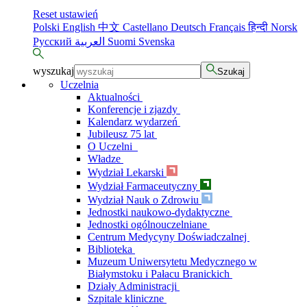
Reset ustawień
Polski
English
中文
Castellano
Deutsch
Français
हिन्दी
Norsk
Русский
العربية
Suomi
Svenska
wyszukaj
Szukaj
Uczelnia
Aktualności
Konferencje i zjazdy
Kalendarz wydarzeń
Jubileusz 75 lat
O Uczelni
Władze
Wydział Lekarski
Wydział Farmaceutyczny
Wydział Nauk o Zdrowiu
Jednostki naukowo-dydaktyczne
Jednostki ogólnouczelniane
Centrum Medycyny Doświadczalnej
Biblioteka
Muzeum Uniwersytetu Medycznego w
Białymstoku i Pałacu Branickich
Działy Administracji
Szpitale kliniczne