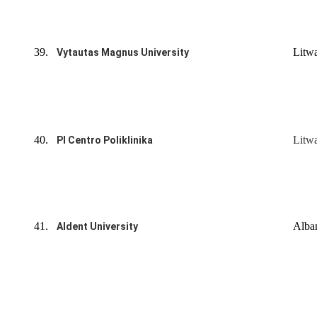
39.
Litw
Vytautas Magnus University
40.
Litw
PI Centro Poliklinika
41.
Alba
Aldent University