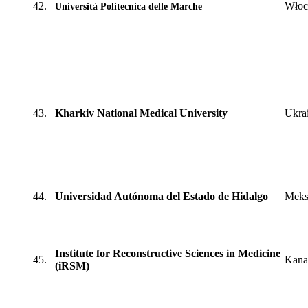
42.
Włoc
Università Politecnica delle Marche
43.
Kharkiv National Medical University
Ukra
44.
Universidad Autónoma del Estado de Hidalgo
Meks
Institute for Reconstructive Sciences in Medicine
45.
Kana
(iRSM)