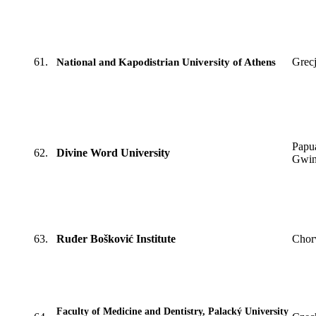
61.
Grec
National and Kapodistrian University of Athens
Papu
62.
Divine Word University
Gwin
63.
Ruđer Bošković Institute
Chor
Faculty of Medicine and Dentistry, Palacký University