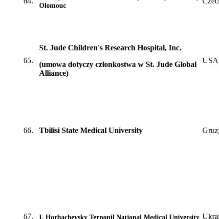
64.
Czec
Olomouc
St. Jude Children's Research Hospital, Inc.
65.
USA
(umowa dotyczy członkostwa w St. Jude Global
Alliance)
66.
Tbilisi State Medical University
Gruz
67.
Ukra
I. Horbachevsky Ternopil National Medical University