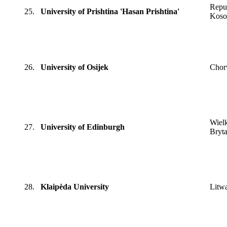
Repu
25.
University of Prishtina 'Hasan Prishtina'
Kos
26.
University of Osijek
Chor
Wiel
27.
University of Edinburgh
Bryta
28.
Klaipėda University
Litw