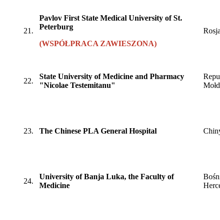
Pavlov First State Medical University of St.
Peterburg
21.
Rosj
(WSPÓŁPRACA ZAWIESZONA)
State University of Medicine and Pharmacy
Repu
22.
"Nicolae Testemitanu"
Mołd
23.
The Chinese PLA General Hospital
Chin
University of Banja Luka, the Faculty of
Bośni
24.
Medicine
Herc