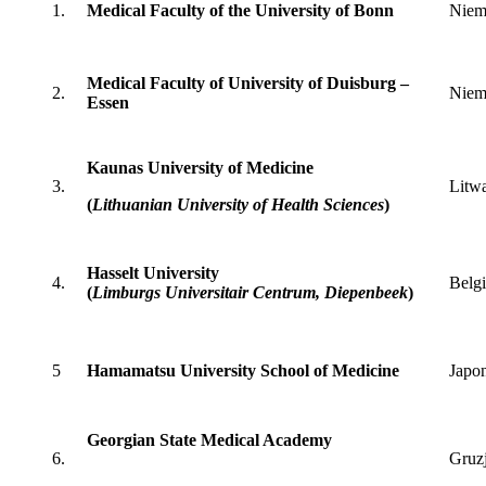
1.
Medical Faculty of the University of Bonn
Niem
Medical Faculty of University of Duisburg –
2.
Niem
Essen
Kaunas University of Medicine
3.
Litw
(
Lithuanian University of Health Sciences
)
Hasselt University
4.
Belg
(
Limburgs Universitair Centrum, Diepenbeek
)
5
Hamamatsu University School of Medicine
Japo
Georgian State Medical Academy
6.
Gruz