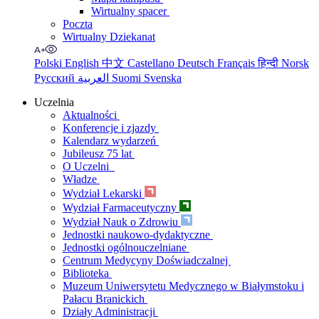
Wirtualny spacer
Poczta
Wirtualny Dziekanat
Polski
English
中文
Castellano
Deutsch
Français
हिन्दी
Norsk
Русский
العربية
Suomi
Svenska
Uczelnia
Aktualności
Konferencje i zjazdy
Kalendarz wydarzeń
Jubileusz 75 lat
O Uczelni
Władze
Wydział Lekarski
Wydział Farmaceutyczny
Wydział Nauk o Zdrowiu
Jednostki naukowo-dydaktyczne
Jednostki ogólnouczelniane
Centrum Medycyny Doświadczalnej
Biblioteka
Muzeum Uniwersytetu Medycznego w Białymstoku i
Pałacu Branickich
Działy Administracji