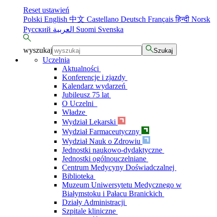
Reset ustawień
Polski
English
中文
Castellano
Deutsch
Français
हिन्दी
Norsk
Русский
العربية
Suomi
Svenska
wyszukaj
Szukaj
Uczelnia
Aktualności
Konferencje i zjazdy
Kalendarz wydarzeń
Jubileusz 75 lat
O Uczelni
Władze
Wydział Lekarski
Wydział Farmaceutyczny
Wydział Nauk o Zdrowiu
Jednostki naukowo-dydaktyczne
Jednostki ogólnouczelniane
Centrum Medycyny Doświadczalnej
Biblioteka
Muzeum Uniwersytetu Medycznego w
Białymstoku i Pałacu Branickich
Działy Administracji
Szpitale kliniczne