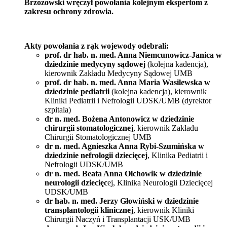
Brzozowski wręczył powołania kolejnym ekspertom z
zakresu ochrony zdrowia.
Akty powołania z rąk wojewody odebrali:
prof. dr hab. n. med. Anna Niemcunowicz-Janica w
dziedzinie medycyny sądowej
(kolejna kadencja),
kierownik Zakładu Medycyny Sądowej UMB
prof. dr hab. n. med. Anna Maria Wasilewska w
dziedzinie pediatrii
(kolejna kadencja), kierownik
Kliniki Pediatrii i Nefrologii UDSK/UMB (dyrektor
szpitala)
dr n. med. Bożena Antonowicz w dziedzinie
chirurgii stomatologicznej
, kierownik Zakładu
Chirurgii Stomatologicznej UMB
dr n. med. Agnieszka Anna Rybi-Szumińska w
dziedzinie nefrologii dziecięcej
, Klinika Pediatrii i
Nefrologii UDSK/UMB
dr n. med. Beata Anna Olchowik w dziedzinie
neurologii dziecięc
ej, Klinika Neurologii Dziecięcej
UDSK/UMB
dr hab. n. med. Jerzy Głowiński w dziedzinie
transplantologii klinicznej
, kierownik Kliniki
Chirurgii Naczyń i Transplantacji USK/UMB