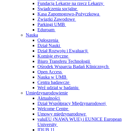
Fundacja Lekarze na rzecz Lekarzy
Świadczenia socjalne
Kasa Zapomogowo-Pożyczkowa
Związki Zawodowe
Parkingi UMB
Eduroam
Nauka
Ogłoszenia
Dział Nauki
Dział Rozwoju i Ewaluacji
Komisje etyczne
Biuro Transferu Technologii
Ośrodek Wsparcia Badań Klinicznych
Open Access
Nauka w UMB
Centra badawcze
Weź udział w badaniu
Umiędzynarodowienie
Aktualności
Dział Współpracy Międzynarodowej
Welcome Centre
Umowy międzynarodowe
valuEU (NAWA WUE) i EUNICE European
University
IDUB 11