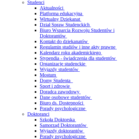
Studenci
Aktualności
Platforma edukacyjna
Wirtualny Dziekanat
Dział Spraw Studenckich
Biuro Wsparcia Rozwoju Studentów i
Doktorantów
Kontakt do dziekanatów
Regulamin studiów i inne akty prawne
Kalendarz roku akademickiego
Stypendia - świadczenia dla studentów
Organizacje studenckie
Wyjazdy studentów
Mostum
Domy Studenta
Sport i zdrowie
Doradca zawodowy
Dane osobowe studentów
Biuro ds. Dostępności
Porady psychologiczne
Doktoranci
Szkoła Doktorska
Samorząd Doktorantów
Wyjazdy doktorantów
Porady psychologiczne