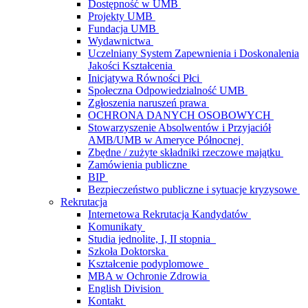
Dostępność w UMB
Projekty UMB
Fundacja UMB
Wydawnictwa
Uczelniany System Zapewnienia i Doskonalenia
Jakości Kształcenia
Inicjatywa Równości Płci
Społeczna Odpowiedzialność UMB
Zgłoszenia naruszeń prawa
OCHRONA DANYCH OSOBOWYCH
Stowarzyszenie Absolwentów i Przyjaciół
AMB/UMB w Ameryce Północnej
Zbędne / zużyte składniki rzeczowe majątku
Zamówienia publiczne
BIP
Bezpieczeństwo publiczne i sytuacje kryzysowe
Rekrutacja
Internetowa Rekrutacja Kandydatów
Komunikaty
Studia jednolite, I, II stopnia
Szkoła Doktorska
Kształcenie podyplomowe
MBA w Ochronie Zdrowia
English Division
Kontakt