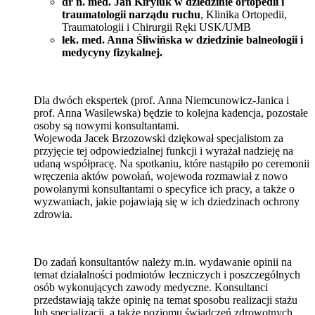
dr n. med. Jan Kiryluk w dziedzinie ortopedii i
traumatologii narządu ruchu
, Klinika Ortopedii,
Traumatologii i Chirurgii Ręki USK/UMB
lek. med. Anna Śliwińska w dziedzinie balneologii i
medycyny fizykalnej.
Dla dwóch ekspertek (prof. Anna Niemcunowicz-Janica i
prof. Anna Wasilewska) będzie to kolejna kadencja, pozostałe
osoby są nowymi konsultantami.
Wojewoda Jacek Brzozowski dziękował specjalistom za
przyjęcie tej odpowiedzialnej funkcji i wyrażał nadzieję na
udaną współpracę. Na spotkaniu, które nastąpiło po ceremonii
wręczenia aktów powołań, wojewoda rozmawiał z nowo
powołanymi konsultantami o specyfice ich pracy, a także o
wyzwaniach, jakie pojawiają się w ich dziedzinach ochrony
zdrowia.
Do zadań konsultantów należy m.in. wydawanie opinii na
temat działalności podmiotów leczniczych i poszczególnych
osób wykonujących zawody medyczne. Konsultanci
przedstawiają także opinię na temat sposobu realizacji stażu
lub specjalizacji, a także poziomu świadczeń zdrowotnych