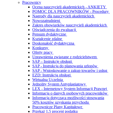
Pracownicy
Ocena nauczycieli akademickich - ANKIETY
POMOC DLA PRACOWNIKÓW - Procedury
Nagrody dla nauczycieli akademickich
Nowozatrudnieni
Zakres obowiązków nauczycieli akademickich
Oświadczenia do ewaluacji
Pensum dydaktyczne
Kształcenie zdalne
Doskonałość dydaktyczna
Konkursy
Oferty pracy
Uprawnienia związane z rodzicielstwem
SAP – Instrukcje obsługi
SAP - Instrukcja do planowania urlopów
SAP - Wnioskowanie o zakup towarów i usług
EZD: Instrukcja obsługi
Wirtualna Uczelnia
Jednolity System Antyplagiatowy
LEX - Internetowy System Informacji Prawnej
Informacja o danych osobowych pracowników
Informacja dotycząca możliwości stosowania
50% kosztów uzyskania przychodu
Pracownicze Plany Kapitałowe
Przekaż 1,5 procent podatku