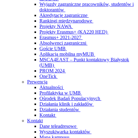
Wyjazdy zagraniczne pracowników, studentów i
doktorantów
Akredytacje zagraniczne
Rankingi międzynarodowe
Projekty NAWA
Projekty Erasmus+ (KA220 HED)
Erasmus+ 2021-2027
Absolwenci zagraniczni
Goście UMB
Aplikacja mobilna myMUB
MSCA4EAST – Punkt kontaktowy Białystok
(UMB)
PROM 2024
OneTick
Prewencja
Aktualności
Profilaktyka w UMB
Ośrodek Badań Populacyjnych
Działania klinik i zakładów
Działania studentów
Kontakt
Kontakt
Dane teleadresowe
Wyszukiwarka kontaktów
Mapa kampusu