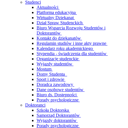
Studenci
Aktualności
Platforma edukacyjna
Wirtualny Dziekanat
Dział Spraw Studenckich
Biuro Wsparcia Rozwoju Studentów i
Doktorantów
Kontakt do dziekanatów
Regulamin studiów i inne akty prawne
Kalendarz roku akademickiego
Stypendia - świadczenia dla studentów
Organizacje studenckie
Wyjazdy studentów
Mostum
Domy Studenta
Sport i zdrowie
Doradca zawodowy
Dane osobowe studentów
Biuro ds. Dostępności
Porady psychologiczne
Doktoranci
Szkoła Doktorska
Samorząd Doktorantów
Wyjazdy doktorantów
Porady psychologiczne