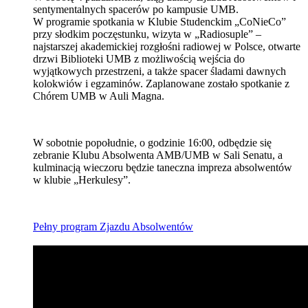
sentymentalnych spacerów po kampusie UMB.
W programie spotkania w Klubie Studenckim „CoNieCo”
przy słodkim poczęstunku, wizyta w „Radiosuple” –
najstarszej akademickiej rozgłośni radiowej w Polsce, otwarte
drzwi Biblioteki UMB z możliwością wejścia do
wyjątkowych przestrzeni, a także spacer śladami dawnych
kolokwiów i egzaminów. Zaplanowane zostało spotkanie z
Chórem UMB w Auli Magna.
W sobotnie popołudnie, o godzinie 16:00, odbędzie się
zebranie Klubu Absolwenta AMB/UMB w Sali Senatu, a
kulminacją wieczoru będzie taneczna impreza absolwentów
w klubie „Herkulesy”.
Pełny program Zjazdu Absolwentów