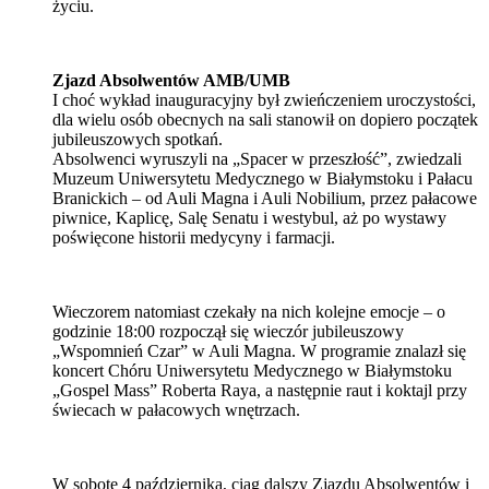
życiu.
Zjazd Absolwentów AMB/UMB
I choć wykład inauguracyjny był zwieńczeniem uroczystości,
dla wielu osób obecnych na sali stanowił on dopiero początek
jubileuszowych spotkań.
Absolwenci wyruszyli na „Spacer w przeszłość”, zwiedzali
Muzeum Uniwersytetu Medycznego w Białymstoku i Pałacu
Branickich – od Auli Magna i Auli Nobilium, przez pałacowe
piwnice, Kaplicę, Salę Senatu i westybul, aż po wystawy
poświęcone historii medycyny i farmacji.
Wieczorem natomiast czekały na nich kolejne emocje – o
godzinie 18:00 rozpoczął się wieczór jubileuszowy
„Wspomnień Czar” w Auli Magna. W programie znalazł się
koncert Chóru Uniwersytetu Medycznego w Białymstoku
„Gospel Mass” Roberta Raya, a następnie raut i koktajl przy
świecach w pałacowych wnętrzach.
W sobotę 4 października, ciąg dalszy Zjazdu Absolwentów i