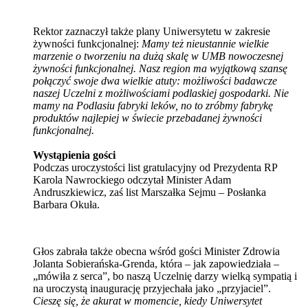
Rektor zaznaczył także plany Uniwersytetu w zakresie
żywności funkcjonalnej:
Mamy też nieustannie wielkie
marzenie o tworzeniu na dużą skalę w UMB nowoczesnej
żywności funkcjonalnej. Nasz region ma wyjątkową szansę
połączyć swoje dwa wielkie atuty: możliwości badawcze
naszej Uczelni z możliwościami podlaskiej gospodarki. Nie
mamy na Podlasiu fabryki leków, no to zróbmy fabrykę
produktów najlepiej w świecie przebadanej żywności
funkcjonalnej.
Wystąpienia gości
Podczas uroczystości list gratulacyjny od Prezydenta RP
Karola Nawrockiego odczytał Minister Adam
Andruszkiewicz, zaś list Marszałka Sejmu – Posłanka
Barbara Okuła.
Głos zabrała także obecna wśród gości Minister Zdrowia
Jolanta Sobierańska-Grenda, która – jak zapowiedziała –
„mówiła z serca”, bo naszą Uczelnię darzy wielką sympatią i
na uroczystą inaugurację przyjechała jako „przyjaciel”.
Cieszę się, że akurat w momencie, kiedy Uniwersytet