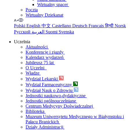
Wirtualny spacer
Poczta
Wirtualny Dziekanat
Polski
English
中文
Castellano
Deutsch
Français
हिन्दी
Norsk
Русский
العربية
Suomi
Svenska
Uczelnia
Aktualności
Konferencje i zjazdy
Kalendarz wydarzeń
Jubileusz 75 lat
O Uczelni
Władze
Wydział Lekarski
Wydział Farmaceutyczny
Wydział Nauk o Zdrowiu
Jednostki naukowo-dydaktyczne
Jednostki ogólnouczelniane
Centrum Medycyny Doświadczalnej
Biblioteka
Muzeum Uniwersytetu Medycznego w Białymstoku i
Pałacu Branickich
Działy Administracji