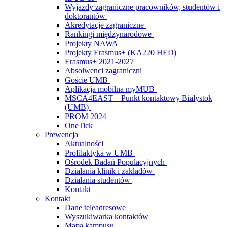
Wyjazdy zagraniczne pracowników, studentów i
doktorantów
Akredytacje zagraniczne
Rankingi międzynarodowe
Projekty NAWA
Projekty Erasmus+ (KA220 HED)
Erasmus+ 2021-2027
Absolwenci zagraniczni
Goście UMB
Aplikacja mobilna myMUB
MSCA4EAST – Punkt kontaktowy Białystok
(UMB)
PROM 2024
OneTick
Prewencja
Aktualności
Profilaktyka w UMB
Ośrodek Badań Populacyjnych
Działania klinik i zakładów
Działania studentów
Kontakt
Kontakt
Dane teleadresowe
Wyszukiwarka kontaktów
Mapa kampusu