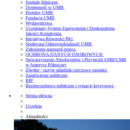
Szpitale kliniczne
Dostępność w UMB
Projekty UMB
Fundacja UMB
Wydawnictwa
Uczelniany System Zapewnienia i Doskonalenia
Jakości Kształcenia
Inicjatywa Równości Płci
Społeczna Odpowiedzialność UMB
Zgłoszenia naruszeń prawa
OCHRONA DANYCH OSOBOWYCH
Stowarzyszenie Absolwentów i Przyjaciół AMB/UMB
w Ameryce Północnej
Zbędne / zużyte składniki rzeczowe majątku
Zamówienia publiczne
BIP
Bezpieczeństwo publiczne i sytuacje kryzysowe
Strona główna
Uczelnia
Aktualności