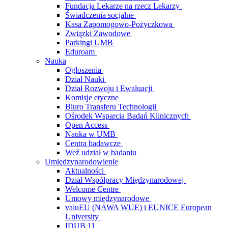
Fundacja Lekarze na rzecz Lekarzy
Świadczenia socjalne
Kasa Zapomogowo-Pożyczkowa
Związki Zawodowe
Parkingi UMB
Eduroam
Nauka
Ogłoszenia
Dział Nauki
Dział Rozwoju i Ewaluacji
Komisje etyczne
Biuro Transferu Technologii
Ośrodek Wsparcia Badań Klinicznych
Open Access
Nauka w UMB
Centra badawcze
Weź udział w badaniu
Umiędzynarodowienie
Aktualności
Dział Współpracy Międzynarodowej
Welcome Centre
Umowy międzynarodowe
valuEU (NAWA WUE) i EUNICE European
University
IDUB 11