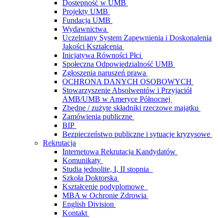
Dostępność w UMB
Projekty UMB
Fundacja UMB
Wydawnictwa
Uczelniany System Zapewnienia i Doskonalenia
Jakości Kształcenia
Inicjatywa Równości Płci
Społeczna Odpowiedzialność UMB
Zgłoszenia naruszeń prawa
OCHRONA DANYCH OSOBOWYCH
Stowarzyszenie Absolwentów i Przyjaciół
AMB/UMB w Ameryce Północnej
Zbędne / zużyte składniki rzeczowe majątku
Zamówienia publiczne
BIP
Bezpieczeństwo publiczne i sytuacje kryzysowe
Rekrutacja
Internetowa Rekrutacja Kandydatów
Komunikaty
Studia jednolite, I, II stopnia
Szkoła Doktorska
Kształcenie podyplomowe
MBA w Ochronie Zdrowia
English Division
Kontakt