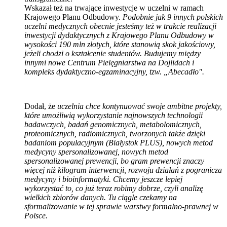
Wskazał też na trwające inwestycje w uczelni w ramach
Krajowego Planu Odbudowy.
Podobnie jak 9 innych polskich
uczelni medycznych obecnie jesteśmy też w trakcie realizacji
inwestycji dydaktycznych z Krajowego Planu Odbudowy w
wysokości 190 mln złotych, które stanowią skok jakościowy,
jeżeli chodzi o kształcenie studentów. Budujemy między
innymi nowe Centrum Pielęgniarstwa na Dojlidach i
kompleks dydaktyczno-egzaminacyjny, tzw. „Abecadło".
Dodał, że
uczelnia chce kontynuować swoje ambitne projekty,
które umożliwią wykorzystanie najnowszych technologii
badawczych, badań genomicznych, metabolomicznych,
proteomicznych, radiomicznych, tworzonych także dzięki
badaniom populacyjnym (Białystok PLUS), nowych metod
medycyny spersonalizowanej, nowych metod
spersonalizowanej prewencji, bo gram prewencji znaczy
więcej niż kilogram interwencji, rozwoju działań z pogranicza
medycyny i bioinformatyki. Chcemy jeszcze lepiej
wykorzystać to, co już teraz robimy dobrze, czyli analizę
wielkich zbiorów danych. Tu ciągle czekamy na
sformalizowanie w tej sprawie warstwy formalno-prawnej w
Polsce.