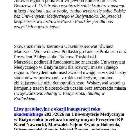
zdrowia regionu podkreślił Wojewoda Podlaski dr Jacek
Brzozowski.
Dziś trudno wyobrazić sobie krajobraz naszego
miasta i regionu, ale w ogóle, trudno wyobrazić sobie Polskę
bez Uniwersytetu Medycznego w Białymstoku. Bo przecież
bezpieczeństwo i zdrowie Polek i Polaków jest dla nas
wszystkich najważniejsze.
Słowa uznania w kierunku Uczelni skierował również
Marszałek Województwa Podlaskiego Łukasz Prokorym oraz
Prezydent Białegostoku Tadeusz Truskolaski.
Marszałek podkreślił fundamentalne znaczenie Uniwersytetu
Medycznego w Białymstoku dla rozwoju miasta i całego
regionu. Prezydent natomiast zwrócił uwagę na wzrost liczby
studentów w porównaniu z rokiem ubiegłym, pomimo
zbliżającego się niżu demograficznego. Wskazywał wspólną
kampanię trzech białostockich uczelni oraz samorządu miasta
i województwa:
Studiuj w Białymstoku, Studiuj w
Podlaskiem.
Listy gratulacyjne z okazji inauguracji roku
akademickiego
2025/2026 na Uniwersytecie Medycznym
w Białymstoku przekazali między innymi Prezydent RP
Karol Nawrocki, Marszałek Sejmu Szymon Hołownia,
Wicemarszałek Senatu Maciej Żywno, ministrowie: