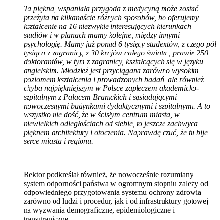
Ta piękna, wspaniała przygoda z medycyną może zostać
przeżyta na kilkanaście różnych sposobów, bo oferujemy
kształcenie na 16 niezwykle interesujących kierunkach
studiów i w planach mamy kolejne, między innymi
psychologię. Mamy już ponad 6 tysięcy studentów, z czego pół
tysiąca z zagranicy, z 30 krajów całego świata., prawie 250
doktorantów, w tym z zagranicy, kształcących się w języku
angielskim. Młodzież jest przyciągana zarówno wysokim
poziomem kształcenia i prowadzonych badań, ale również
chyba najpiękniejszym w Polsce zapleczem akademicko-
szpitalnym z Pałacem Branickich i sąsiadującymi
nowoczesnymi budynkami dydaktycznymi i szpitalnymi. A to
wszystko nie dość, że w ścisłym centrum miasta, w
niewielkich odległościach od siebie, to jeszcze zachwyca
pięknem architektury i otoczenia. Naprawdę czuć, że tu bije
serce miasta i regionu.
Rektor podkreślał również, że nowocześnie rozumiany
system odporności państwa w ogromnym stopniu zależy od
odpowiedniego przygotowania systemu ochrony zdrowia –
zarówno od ludzi i procedur, jak i od infrastruktury gotowej
na wyzwania demograficzne, epidemiologiczne i
transgraniczne.