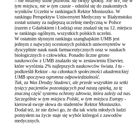
– nie możemy sobie pozwolić na święty spokój. Nie MY, nie w
tym miejscu, nie w tym czasie
- odniósł się do znakomitych
wyników Uczelni w rankingach Rektor Moniuszko. W
rankingu Perspektyw Uniwersytet Medyczny w Białymstoku
został uznany za najlepszą uczelnię medyczną w Polsce
(razem z Gdańskiem i Łodzią) oraz znalazł się na 12. miejscu
w rankingu ogólnym, wszystkich polskich uczelni.
W ostatnim słynnym rankingu szanghajskim UMB jest
jednym z najwyżej ocenionych polskich uniwersytetów w
dyscyplinie nauk nauk farmaceutycznych oraz w naukach
biologicznych o człowieku. Ponadto liczne grono
naukowców z UMB znalazło się w zestawieniu Elsevier,
które wyróżnia 2% najlepszych naukowców świata.
I tu
-
podkreślił Rektor -
na członkach społeczności akademickiej
UMB spoczywa ogromna odpowiedzialność.
Tak, za Was Drodzy Studenci, ale przede wszystkim za setki
tysięcy pacjentów pozostających pod naszą opieką, za tę
znaczną część systemu ochrony zdrowia, która zależy od nas.
Szczególnie w tym miejscu Polski, w tym miejscu Europy -
kierował swoje słowa do studentów Rektor Moniuszko.
Dodał też, że nie dziwi go, że dla tak wielu młodych ludzi
pomysłem na życie staje się wybór któregoś z zawodów
medycznych.