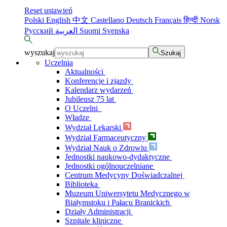
Reset ustawień
Polski
English
中文
Castellano
Deutsch
Français
हिन्दी
Norsk
Русский
العربية
Suomi
Svenska
wyszukaj
Szukaj
Uczelnia
Aktualności
Konferencje i zjazdy
Kalendarz wydarzeń
Jubileusz 75 lat
O Uczelni
Władze
Wydział Lekarski
Wydział Farmaceutyczny
Wydział Nauk o Zdrowiu
Jednostki naukowo-dydaktyczne
Jednostki ogólnouczelniane
Centrum Medycyny Doświadczalnej
Biblioteka
Muzeum Uniwersytetu Medycznego w
Białymstoku i Pałacu Branickich
Działy Administracji
Szpitale kliniczne