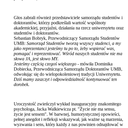
Głos zabrali również przedstawiciele samorządu studentów i
doktorantów, którzy podkreślali wartość wspólnoty
akademickiej, przyjaźni, działania na rzecz uniwersytetu oraz
studentów i doktorantów.
Sebastian Bobryk, Przewodniczący Samorządu Studentów
UMB:
Samorząd Studentów tworzą wszyscy studenci, a my
jako reprezentanci jesteśmy tu po to, żeby wspierać was,
pomagać i reprezentować. Wśród naszych studentów nie ma
słowa JA, jest słowo MY.
Jesteśmy częścią czegoś większego
- mówiła Dominika
Dobiecka, Przewodnicząca Samorządu Doktorantów UMB,
odwołując się do wielopokoleniowej tradycji Uniwersytetu.
Dziś mamy zaszczyt i odpowiedzialność kontynuować ten
dorobek.
Uroczystość zwieńczył wykład inauguracyjny znakomitego
psychologa, Jacka Walkiewicza pt. "Życie nie ma sensu,
życie jest sensem". W barwnej, humorystycznej opowieści,
pełnej anegdot i refleksji wskazywał, jak ważne są marzenia,
wyzwania i sens, który każdy z nas powinien odnajdować w