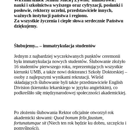
nauki i szkolnictwa wyższego oraz cyfryzacji, posłanki i
posłowie, rektorzy uczelni, przedstawiciele innych,
ważnych instytucji państwa i regionu.
Za wszystkie życzenia i ciepłe słowa serdecznie Państwu
dziękujemy.
Ślubujemy... – immatrykulacja studentów
Jednym z najbardziej wyczekiwanych punktów ceremonii
była immatrykulacja nowych studentów. Ślubowanie złożyło
16 studentów pierwszego roku, reprezentujących wszystkie
kierunki UMB, a także nowi doktoranci Szkoły Doktorskiej –
osoby z najlepszymi wynikami rekrutacji. Wśród
składających ślubowanie byli także przedstawiciele English
Division (kierunku lekarskiego w języku angielskim), co
podkreśliło siłę międzynarodowej społeczności akademickiej.
Po złożeniu ślubowania Rektor oficjalnie otworzył rok
akademicki słowami:
Quod bonum felix,faustum,
fortunatumque sit
(Niech ten rok będzie ku dobru, szczęściu i
pomyślności).