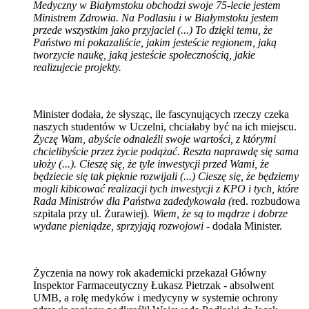
Medyczny w Białymstoku obchodzi swoje 75-lecie jestem
Ministrem Zdrowia. Na Podlasiu i w Białymstoku jestem
przede wszystkim jako przyjaciel (...) To dzięki temu, że
Państwo mi pokazaliście, jakim jesteście regionem, jaką
tworzycie naukę, jaką jesteście społecznością, jakie
realizujecie projekty.
Minister dodała, że słysząc, ile fascynujących rzeczy czeka
naszych studentów w Uczelni, chciałaby być na ich miejscu.
Życzę Wam, abyście odnaleźli swoje wartości, z którymi
chcielibyście przez życie podążać. Reszta naprawdę się sama
ułoży (...). Cieszę się, że tyle inwestycji przed Wami, że
będziecie się tak pięknie rozwijali (...) Cieszę się, że będziemy
mogli kibicować realizacji tych inwestycji z KPO i tych, które
Rada Ministrów dla Państwa zadedykowała (
red. rozbudowa
szpitala przy ul. Żurawiej)
. Wiem, że są to mądrze i dobrze
wydane pieniądze, sprzyjają rozwojowi
- dodała Minister.
Życzenia na nowy rok akademicki przekazał Główny
Inspektor Farmaceutyczny Łukasz Pietrzak - absolwent
UMB, a rolę medyków i medycyny w systemie ochrony