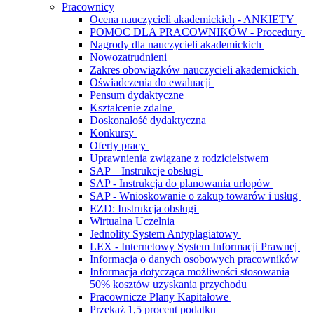
Pracownicy
Ocena nauczycieli akademickich - ANKIETY
POMOC DLA PRACOWNIKÓW - Procedury
Nagrody dla nauczycieli akademickich
Nowozatrudnieni
Zakres obowiązków nauczycieli akademickich
Oświadczenia do ewaluacji
Pensum dydaktyczne
Kształcenie zdalne
Doskonałość dydaktyczna
Konkursy
Oferty pracy
Uprawnienia związane z rodzicielstwem
SAP – Instrukcje obsługi
SAP - Instrukcja do planowania urlopów
SAP - Wnioskowanie o zakup towarów i usług
EZD: Instrukcja obsługi
Wirtualna Uczelnia
Jednolity System Antyplagiatowy
LEX - Internetowy System Informacji Prawnej
Informacja o danych osobowych pracowników
Informacja dotycząca możliwości stosowania
50% kosztów uzyskania przychodu
Pracownicze Plany Kapitałowe
Przekaż 1,5 procent podatku