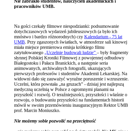
Nie zabrakło studentów, nauczycieli akademickich i
pracowników UMB.
Na gości czekały filmowe niespodzianki: podsumowanie
dotychczasowych wydarzeń jubileuszowych (a było ich
mnóstwo i bardzo różnorodnych) czy
Kalendarium - 75 lat
UMB
. Przy zgaszonych światłach, w atmosferze sali kinowej
miała miejsce premierowa emisja krótkiego filmu
zatytułowanego
„Uczelnię budowali ludzie”
– były fragmenty
słynnej Polskiej Kroniki Filmowej z powojennej odbudowy
Białegostoku i Pałacu Branickich, a następnie seria
animowanych, archiwalnych fotografii, ukazujących
pierwszych profesorów i studentów Akademii Lekarskiej. Na
widowni dało się zauważyć wyraźne poruszenie i wzruszenie.
Uczelni, która powstała „na gruzach” - dzisiaj jest najlepszą
medyczną uczelnią w Polsce z ogromnymi planami na
przyszłość i rozwój. O teraźniejszości, przyszłości i właśnie o
rozwoju, o budowaniu przyszłości na fundamentach historii
mówił w swoim przemówieniu inauguracyjnym Rektor UMB
prof. Marcin Moniuszko.
Nie możemy sobie pozwolić na przeciętność